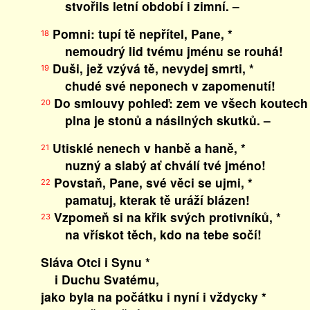
stvořils letní období i zimní. –
Pomni: tupí tě nepřítel, Pane, *
18
nemoudrý lid tvému jménu se rouhá!
Duši, jež vzývá tě, nevydej smrti, *
19
chudé své neponech v zapomenutí!
Do smlouvy pohleď: zem ve všech koutech 
20
plna je stonů a násilných skutků. –
Utisklé nenech v hanbě a haně, *
21
nuzný a slabý ať chválí tvé jméno!
Povstaň, Pane, své věci se ujmi, *
22
pamatuj, kterak tě uráží blázen!
Vzpomeň si na křik svých protivníků, *
23
na vřískot těch, kdo na tebe sočí!
Sláva Otci i Synu *
i Duchu Svatému,
jako byla na počátku i nyní i vždycky *