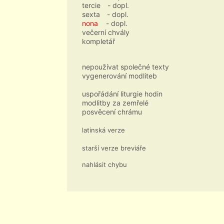
tercie
- dopl.
sexta
- dopl.
nona
- dopl.
večerní chvály
kompletář
nepoužívat společné texty
vygenerování modliteb
uspořádání liturgie hodin
modlitby za zemřelé
posvěcení chrámu
latinská verze
starší verze breviáře
nahlásit chybu