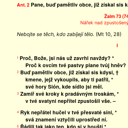
Pane, buď pamětliv obce, již získal sis k
Ant. 2
Žalm 73 (7
Nářek nad zpustoše
Nebojte se těch, kdo zabíjejí tělo.
(Mt 10, 28)
I
Proč, Bože, jsi nás už zavrhl navždy? *
1
Proč k ovcím tvé pastvy plane tvůj hněv?
Buď pamětliv obce, již získal sis kdysi, †
2
kmene, jejž vykoupils, aby ti patřil, *
své hory Sión, kde sídlo jsi měl.
Zamiř své kroky k pradávným troskám, *
3
v tvé svatyni nepřítel zpustošil vše. –
Ryk nepřátel hučel v tvé přesvaté síni, *
4
svá znamení vztyčili uprostřed ní.
Řádili tak jako ten, kdo si v houští *
5