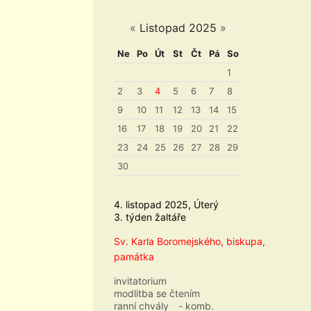
«
Listopad 2025
»
Ne
Po
Út
St
Čt
Pá
So
1
2
3
4
5
6
7
8
9
10
11
12
13
14
15
16
17
18
19
20
21
22
23
24
25
26
27
28
29
30
4. listopad 2025, Úterý
3. týden žaltáře
Sv. Karla Boromejského, biskupa,
památka
invitatorium
modlitba se čtením
ranní chvály
- komb.