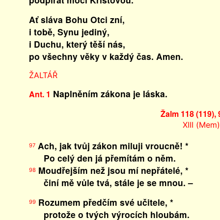
Ať sláva Bohu Otci zní,
i tobě, Synu jediný,
i Duchu, který těší nás,
po všechny věky v každý čas. Amen.
ŽALTÁŘ
Naplněním zákona je láska.
Ant. 1
Žalm 118 (119),
XIII (Mem
Ach, jak tvůj zákon miluji vroucně! *
97
Po celý den já přemítám o něm.
Moudřejším než jsou mí nepřátelé, *
98
činí mě vůle tvá, stále je se mnou. –
Rozumem předčím své učitele, *
99
protože o tvých výrocích hloubám.