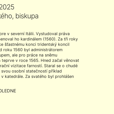
 2025
kého, biskupa
e v severní Itálii. Vystudoval práva
menoval ho kardinálem (1560). Za tři roky
ke šťastnému konci tridentský koncil
Od roku 1560 byl administrátorem
kupem, ale pro práce na sněmu
na teprve v roce 1565. Hned začal věnovat
ační vizitace farností. Staral se o chudé
svou osobní statečností příklad
n v katedrále. Za svatého byl prohlášen
OLEDNE