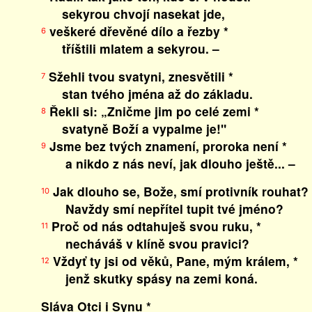
sekyrou chvojí nasekat jde,
veškeré dřevěné dílo a řezby *
6
tříštili mlatem a sekyrou. –
Sžehli tvou svatyni, znesvětili *
7
stan tvého jména až do základu.
Řekli si: „Zničme jim po celé zemi *
8
svatyně Boží a vypalme je!"
Jsme bez tvých znamení, proroka není *
9
a nikdo z nás neví, jak dlouho ještě... –
Jak dlouho se, Bože, smí protivník rouhat? 
10
Navždy smí nepřítel tupit tvé jméno?
Proč od nás odtahuješ svou ruku, *
11
necháváš v klíně svou pravici?
Vždyť ty jsi od věků, Pane, mým králem, *
12
jenž skutky spásy na zemi koná.
Sláva Otci i Synu *