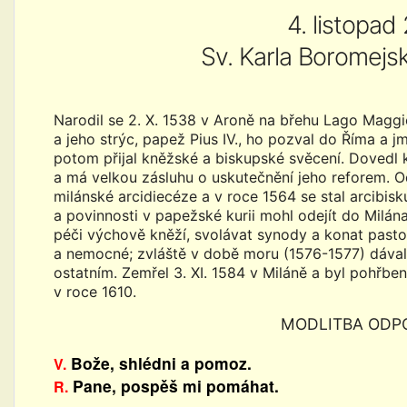
4. listopad
Sv. Karla Boromejs
Narodil se 2. X. 1538 v Aroně na břehu Lago Maggior
a jeho strýc, papež Pius IV., ho pozval do Říma a j
potom přijal kněžské a biskupské svěcení. Dovedl 
a má velkou zásluhu o uskutečnění jeho reforem. 
milánské arcidiecéze a v roce 1564 se stal arcibis
a povinnosti v papežské kurii mohl odejít do Milá
péči výchově kněží, svolávat synody a konat pastor
a nemocné; zvláště v době moru (1576-1577) dával 
ostatním. Zemřel 3. XI. 1584 v Miláně a byl pohřbe
v roce 1610.
MODLITBA ODP
Bože, shlédni a pomoz.
V.
Pane, pospěš mi pomáhat.
R.