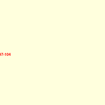
 97-104
)