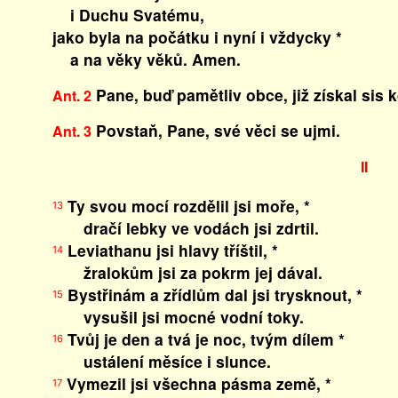
i Duchu Svatému,
jako byla na počátku i nyní i vždycky *
a na věky věků. Amen.
Pane, buď pamětliv obce, již získal sis k
Ant. 2
Povstaň, Pane, své věci se ujmi.
Ant. 3
II
Ty svou mocí rozdělil jsi moře, *
13
dračí lebky ve vodách jsi zdrtil.
Leviathanu jsi hlavy tříštil, *
14
žralokům jsi za pokrm jej dával.
Bystřinám a zřídlům dal jsi trysknout, *
15
vysušil jsi mocné vodní toky.
Tvůj je den a tvá je noc, tvým dílem *
16
ustálení měsíce i slunce.
Vymezil jsi všechna pásma země, *
17