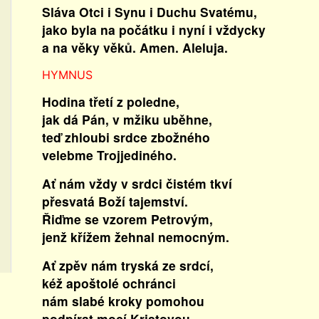
Sláva Otci i Synu i Duchu Svatému,
jako byla na počátku i nyní i vždycky
a na věky věků. Amen. Aleluja.
HYMNUS
Hodina třetí z poledne,
jak dá Pán, v mžiku uběhne,
teď zhloubi srdce zbožného
velebme Trojjediného.
Ať nám vždy v srdci čistém tkví
přesvatá Boží tajemství.
Řiďme se vzorem Petrovým,
jenž křížem žehnal nemocným.
Ať zpěv nám tryská ze srdcí,
kéž apoštolé ochránci
nám slabé kroky pomohou
podpírat mocí Kristovou.