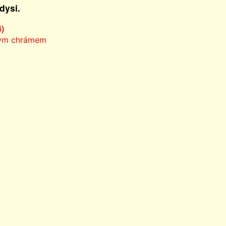
dysi.
4)
ným chrámem