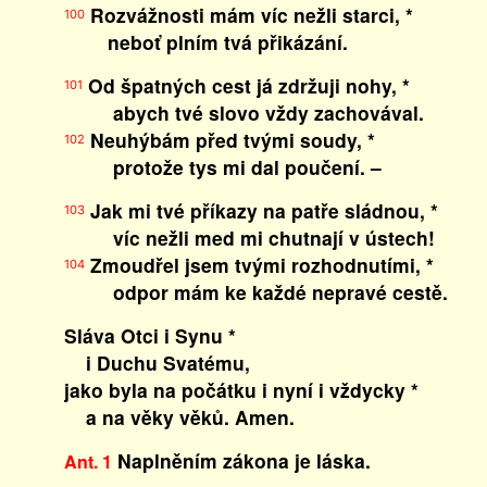
Rozvážnosti mám víc nežli starci, *
100
neboť plním tvá přikázání.
Od špatných cest já zdržuji nohy, *
101
abych tvé slovo vždy zachovával.
Neuhýbám před tvými soudy, *
102
protože tys mi dal poučení. –
Jak mi tvé příkazy na patře sládnou, *
103
víc nežli med mi chutnají v ústech!
Zmoudřel jsem tvými rozhodnutími, *
104
odpor mám ke každé nepravé cestě.
Sláva Otci i Synu *
i Duchu Svatému,
jako byla na počátku i nyní i vždycky *
a na věky věků. Amen.
Naplněním zákona je láska.
Ant. 1