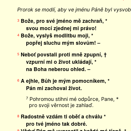
Prorok se modlí, aby ve jménu Páně byl vysvob
Bože, pro své jméno mě zachraň, *
3
svou mocí zjednej mi právo!
Bože, vyslyš modlitbu moji, *
4
popřej sluchu mým slovům! –
Neboť povstali proti mně zpupní, †
5
vzpurní mi o život ukládají, *
na Boha neberou ohled. –
A ejhle, Bůh je mým pomocníkem, *
6
Pán mi zachoval život.
Pohromou stihni mé odpůrce, Pane, *
7
pro svoji věrnost je zahlaď.
Radostně vzdám ti oběť a chválu *
8
pro tvé jméno tak dobré.
Vždyť Pán mě vyprostil z každé mé tísně, *
9