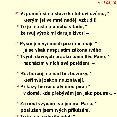
VII (Zajin)
Vzpomeň si na slovo k sluhovi svému, *
49
kterým jsi ve mně naději vzbudil!
To je má stálá útěcha v bídě, *
50
že tvůj výrok mi daruje život! –
Pyšní jen výsměch pro mne mají, *
51
já se však nespustím zákona tvého.
Tvých dávných úradků pamětliv, Pane, *
52
nacházím v nich své potěšení. –
Rozhořčuji se nad bezbožníky, *
53
kteří tvůj zákon neuznávají.
Příkazy tvé se staly mou písní *
54
v domě, kde přebývám jen jako poutník. –
Za noci vzývám tvé jméno, Pane, *
55
poslušen jsem tvých přikázání.
To je můj náležitý úděl: *
56