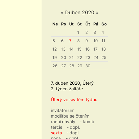
«
Duben 2020
»
Ne
Po
Út
St
Čt
Pá
So
1
2
3
4
5
6
7
8
9
10
11
12
13
14
15
16
17
18
19
20
21
22
23
24
25
26
27
28
29
30
7. duben 2020, Úterý
2. týden žaltáře
Úterý ve svatém týdnu
invitatorium
modlitba se čtením
ranní chvály
- komb.
tercie
- dopl.
sexta
- dopl.
nona
- dopl.