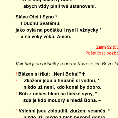
abych vždy plnil tvá ustanovení.
Sláva Otci i Synu *
i Duchu Svatému,
jako byla na počátku i nyní i vždycky *
a na věky věků. Amen.
Žalm 52 (5
Pošetilost bezb
Všichni jsou hříšníky a nedostává se jim Boží sl
Blázen si říká: „Není Boha!" †
1
Zkažení jsou a hnusně si vedou, *
2
nikdo už není, kdo konal by dobro.
Bůh z nebes hledí na lidské syny, *
3
zda je kdo moudrý a hledá Boha. –
Všichni jsou zbloudilí, zkažení vesměs, *
4
nikdo už, nikdo z nich nekoná dobro.