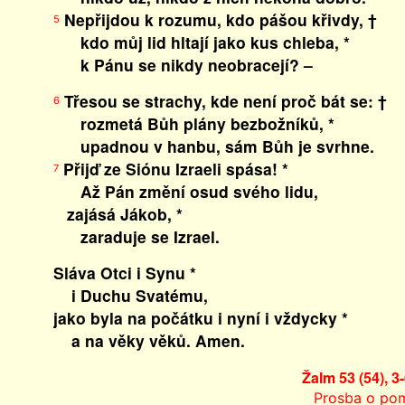
Nepřijdou k rozumu, kdo pášou křivdy, †
5
kdo můj lid hltají jako kus chleba, *
k Pánu se nikdy neobracejí? –
Třesou se strachy, kde není proč bát se: †
6
rozmetá Bůh plány bezbožníků, *
upadnou v hanbu, sám Bůh je svrhne.
Přijď ze Siónu Izraeli spása! *
7
Až Pán změní osud svého lidu,
zajásá Jákob, *
zaraduje se Izrael.
Sláva Otci i Synu *
i Duchu Svatému,
jako byla na počátku i nyní i vždycky *
a na věky věků. Amen.
Žalm 53 (54), 3-
Prosba o po