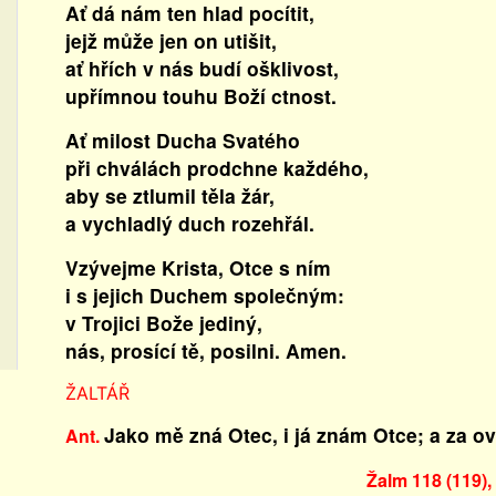
Ať dá nám ten hlad pocítit,
jejž může jen on utišit,
ať hřích v nás budí ošklivost,
upřímnou touhu Boží ctnost.
Ať milost Ducha Svatého
při chválách prodchne každého,
aby se ztlumil těla žár,
a vychladlý duch rozehřál.
Vzývejme Krista, Otce s ním
i s jejich Duchem společným:
v Trojici Bože jediný,
nás, prosící tě, posilni. Amen.
ŽALTÁŘ
Jako mě zná Otec, i já znám Otce; a za o
Ant.
Žalm 118 (119),