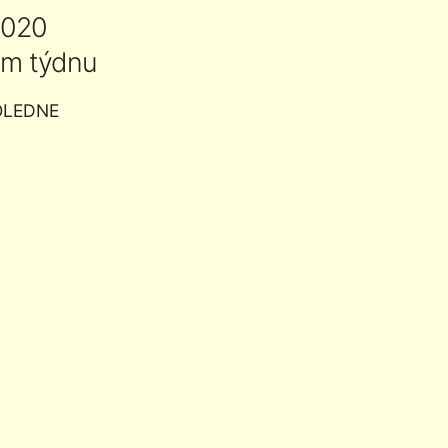
2020
ém týdnu
OLEDNE