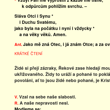
k odpůrcům pohlížím svrchu. –
Sláva Otci i Synu *
i Duchu Svatému,
jako byla na počátku i nyní i vždycky *
a na věky věků. Amen.
Jako mě zná Otec, i já znám Otce; a za o
Ant.
KRÁTKÉ ČTENÍ
Židé si přejí zázraky, Řekové zase hledají mo
ukřižovaného. Židy to uráží a pohané to poklá
povoláni, ať to jsou židé nebo pohané, je Kr
Vzal na sebe naše slabosti.
V.
A naše nepravosti nesl.
R.
Modleme se: