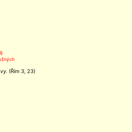
3)
ožných
ávy.
(Řím 3, 23)