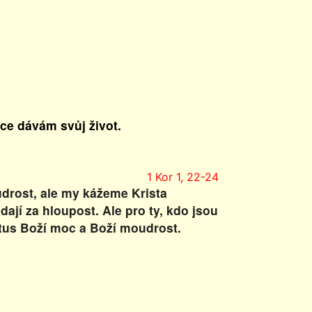
vce dávám svůj život.
1 Kor 1, 22-24
udrost, ale my kážeme Krista
dají za hloupost. Ale pro ty, kdo jsou
istus Boží moc a Boží moudrost.