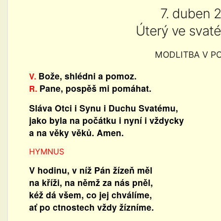
7. duben 
Úterý ve svat
MODLITBA V P
Bože, shlédni a pomoz.
V.
Pane, pospěš mi pomáhat.
R.
Sláva Otci i Synu i Duchu Svatému,
jako byla na počátku i nyní i vždycky
a na věky věků. Amen.
HYMNUS
V hodinu, v níž Pán žízeň měl
na kříži, na němž za nás pněl,
kéž dá všem, co jej chválíme,
ať po ctnostech vždy žízníme.