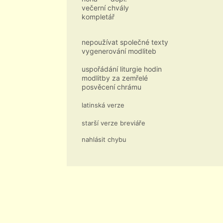
večerní chvály
kompletář
nepoužívat společné texty
vygenerování modliteb
uspořádání liturgie hodin
modlitby za zemřelé
posvěcení chrámu
latinská verze
starší verze breviáře
nahlásit chybu