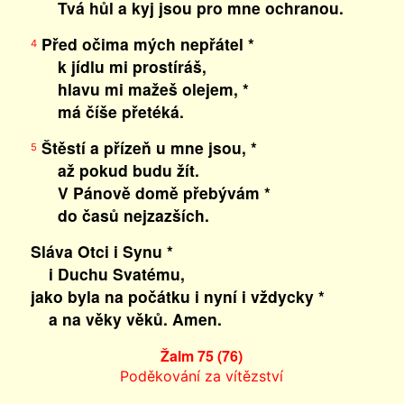
Tvá hůl a kyj jsou pro mne ochranou.
Před očima mých nepřátel *
4
k jídlu mi prostíráš,
hlavu mi mažeš olejem, *
má číše přetéká.
Štěstí a přízeň u mne jsou, *
5
až pokud budu žít.
V Pánově domě přebývám *
do časů nejzazších.
Sláva Otci i Synu *
i Duchu Svatému,
jako byla na počátku i nyní i vždycky *
a na věky věků. Amen.
Žalm 75 (76)
Poděkování za vítězství