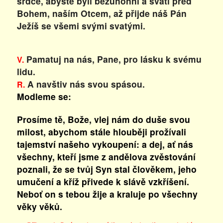
srdce, abyste byli bezúhonní a svatí před
Bohem, naším Otcem, až přijde náš Pán
Ježíš se všemi svými svatými.
Pamatuj na nás, Pane, pro lásku k svému
V.
lidu.
A navštiv nás svou spásou.
R.
Modleme se:
Prosíme tě, Bože, vlej nám do duše svou
milost, abychom stále hlouběji prožívali
tajemství našeho vykoupení: a dej, ať nás
všechny, kteří jsme z andělova zvěstování
poznali, že se tvůj Syn stal člověkem, jeho
umučení a kříž přivede k slávě vzkříšení.
Neboť on s tebou žije a kraluje po všechny
věky věků.