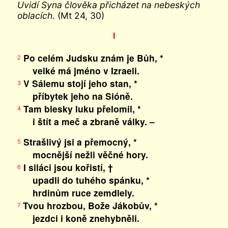
Uvidí Syna člověka přicházet na nebeských
oblacích.
(Mt 24, 30)
I
Po celém Judsku znám je Bůh, *
2
velké má jméno v Izraeli.
V Sálemu stojí jeho stan, *
3
příbytek jeho na Sióně.
Tam blesky luku přelomil, *
4
i štít a meč a zbraně války. –
Strašlivý jsi a přemocný, *
5
mocnější nežli věčné hory.
I siláci jsou kořistí, †
6
upadli do tuhého spánku, *
hrdinům ruce zemdlely.
Tvou hrozbou, Bože Jákobův, *
7
jezdci i koně znehybněli.