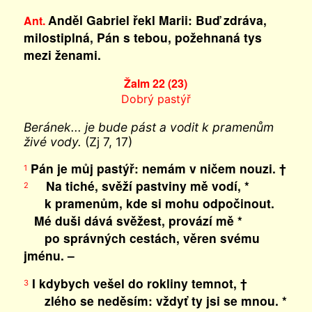
Anděl Gabriel řekl Marii: Buď zdráva,
Ant.
milostiplná, Pán s tebou, požehnaná tys
mezi ženami.
Žalm 22 (23)
Dobrý pastýř
Beránek... je bude pást a vodit k pramenům
živé vody.
(Zj 7, 17)
Pán je můj pastýř: nemám v ničem nouzi. †
1
Na tiché, svěží pastviny mě vodí, *
2
k pramenům, kde si mohu odpočinout.
Mé duši dává svěžest, provází mě *
po správných cestách, věren svému
jménu. –
I kdybych vešel do rokliny temnot, †
3
zlého se neděsím: vždyť ty jsi se mnou. *