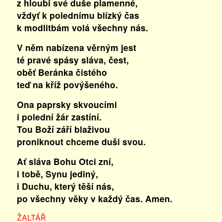
z hloubi své duše plamenné,
vždyť k polednímu blízký čas
k modlitbám volá všechny nás.
V něm nabízena věrným jest
té pravé spásy sláva, čest,
oběť Beránka čistého
teď na kříž povýšeného.
Ona paprsky skvoucími
i polední žár zastíní.
Tou Boží září blaživou
proniknout chceme duši svou.
Ať sláva Bohu Otci zní,
i tobě, Synu jediný,
i Duchu, který těší nás,
po všechny věky v každý čas. Amen.
ŽALTÁŘ