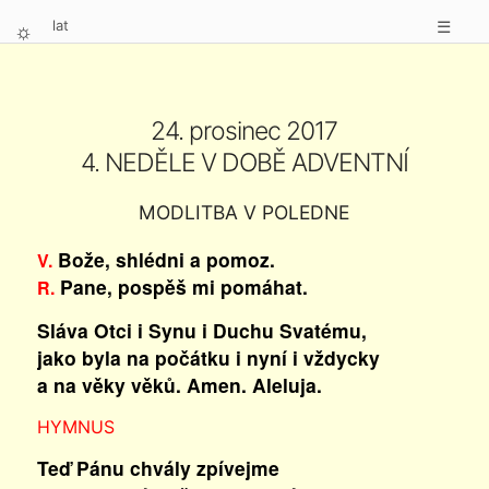
lat
☰
⛭
24. prosinec 2017
4. NEDĚLE V DOBĚ ADVENTNÍ
MODLITBA V POLEDNE
Bože, shlédni a pomoz.
V.
Pane, pospěš mi pomáhat.
R.
Sláva Otci i Synu i Duchu Svatému,
jako byla na počátku i nyní i vždycky
a na věky věků. Amen. Aleluja.
HYMNUS
Teď Pánu chvály zpívejme