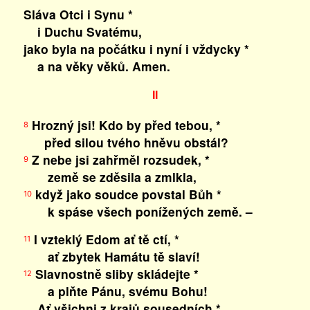
Sláva Otci i Synu *
i Duchu Svatému,
jako byla na počátku i nyní i vždycky *
a na věky věků. Amen.
II
Hrozný jsi! Kdo by před tebou, *
8
před silou tvého hněvu obstál?
Z nebe jsi zahřměl rozsudek, *
9
země se zděsila a zmlkla,
když jako soudce povstal Bůh *
10
k spáse všech ponížených země. –
I vzteklý Edom ať tě ctí, *
11
ať zbytek Hamátu tě slaví!
Slavnostně sliby skládejte *
12
a plňte Pánu, svému Bohu!
Ať všichni z krajů sousedních *