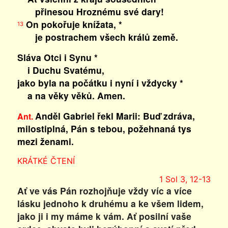
přinesou Hroznému své dary!
On pokořuje knížata, *
13
je postrachem všech králů země.
Sláva Otci i Synu *
i Duchu Svatému,
jako byla na počátku i nyní i vždycky *
a na věky věků. Amen.
Anděl Gabriel řekl Marii: Buď zdráva,
Ant.
milostiplná, Pán s tebou, požehnaná tys
mezi ženami.
KRÁTKÉ ČTENÍ
1 Sol 3, 12-13
Ať ve vás Pán rozhojňuje vždy víc a více
lásku jednoho k druhému a ke všem lidem,
jako ji i my máme k vám. Ať posilní vaše