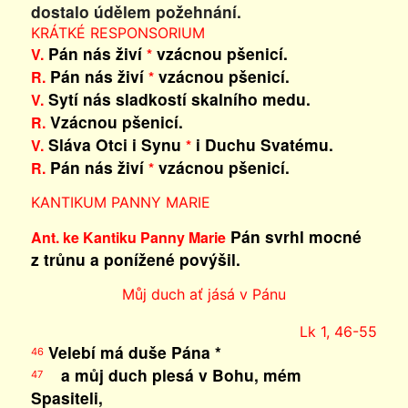
dostalo údělem požehnání.
KRÁTKÉ RESPONSORIUM
Pán nás živí
vzácnou pšenicí.
V.
*
Pán nás živí
vzácnou pšenicí.
R.
*
Sytí nás sladkostí skalního medu.
V.
Vzácnou pšenicí.
R.
Sláva Otci i Synu
i Duchu Svatému.
V.
*
Pán nás živí
vzácnou pšenicí.
R.
*
KANTIKUM PANNY MARIE
Pán svrhl mocné
Ant. ke Kantiku Panny Marie
z trůnu a ponížené povýšil.
Můj duch ať jásá v Pánu
Lk 1, 46-55
Velebí má duše Pána *
46
a můj duch plesá v Bohu, mém
47
Spasiteli,