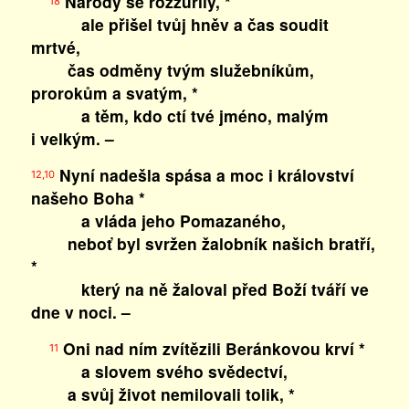
Národy se rozzuřily, *
18
ale přišel tvůj hněv a čas soudit
mrtvé,
čas odměny tvým služebníkům,
prorokům a svatým, *
a těm, kdo ctí tvé jméno, malým
i velkým. –
Nyní nadešla spása a moc i království
12,10
našeho Boha *
a vláda jeho Pomazaného,
neboť byl svržen žalobník našich bratří,
*
který na ně žaloval před Boží tváří ve
dne v noci. –
Oni nad ním zvítězili Beránkovou krví *
11
a slovem svého svědectví,
a svůj život nemilovali tolik, *