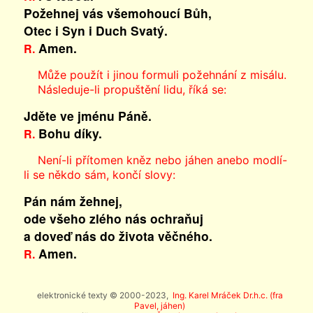
Požehnej vás všemohoucí Bůh,
Otec i Syn
i Duch Svatý.
Amen.
R.
Může použít i jinou formuli požehnání z misálu.
Následuje-li propuštění lidu, říká se:
Jděte ve jménu Páně.
Bohu díky.
R.
Není-li přítomen kněz nebo jáhen anebo modlí-
li se někdo sám, končí slovy:
Pán nám žehnej,
ode všeho zlého nás ochraňuj
a doveď nás do života věčného.
Amen.
R.
elektronické texty © 2000-2023,
Ing. Karel Mráček Dr.h.c. (fra
Pavel, jáhen)