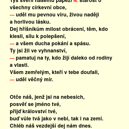
N.
všechny církevní obce,
uděl mu pevnou víru, živou naději
—
a horlivou lásku.
Dej hříšníkům milost obrácení, těm, kdo
klesli, sílu k polepšení,
a všem ducha pokání a spásu.
—
Ty jsi žil ve vyhnanství,
pamatuj na ty, kdo žijí daleko od rodiny
—
a vlasti.
Všem zemřelým, kteří v tebe doufali,
uděl věčný mír.
—
Otče náš, jenž jsi na nebesích,
posvěť se jméno tvé,
přijď království tvé,
buď vůle tvá jako v nebi, tak i na zemi.
Chléb náš vezdejší dej nám dnes.