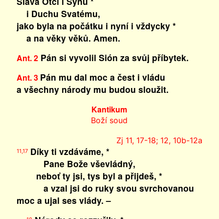
Sláva Otci i Synu *
i Duchu Svatému,
jako byla na počátku i nyní i vždycky *
a na věky věků. Amen.
Pán si vyvolil Sión za svůj příbytek.
Ant. 2
Pán mu dal moc a čest i vládu
Ant. 3
a všechny národy mu budou sloužit.
Kantikum
Boží soud
Zj 11, 17-18; 12, 10b-12a
Díky ti vzdáváme, *
11,17
Pane Bože vševládný,
neboť ty jsi, tys byl a přijdeš, *
a vzal jsi do ruky svou svrchovanou
moc a ujal ses vlády. –