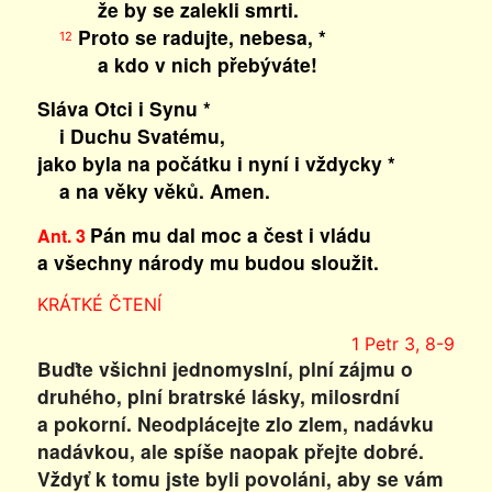
že by se zalekli smrti.
Proto se radujte, nebesa, *
12
a kdo v nich přebýváte!
Sláva Otci i Synu *
i Duchu Svatému,
jako byla na počátku i nyní i vždycky *
a na věky věků. Amen.
Pán mu dal moc a čest i vládu
Ant. 3
a všechny národy mu budou sloužit.
KRÁTKÉ ČTENÍ
1 Petr 3, 8-9
Buďte všichni jednomyslní, plní zájmu o
druhého, plní bratrské lásky, milosrdní
a pokorní. Neodplácejte zlo zlem, nadávku
nadávkou, ale spíše naopak přejte dobré.
Vždyť k tomu jste byli povoláni, aby se vám