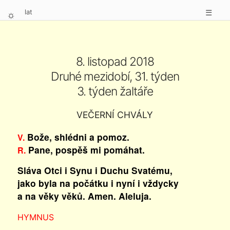
lat
☰
⛭
8. listopad 2018
Druhé mezidobí, 31. týden
3. týden žaltáře
VEČERNÍ CHVÁLY
Bože, shlédni a pomoz.
V.
Pane, pospěš mi pomáhat.
R.
Sláva Otci i Synu i Duchu Svatému,
jako byla na počátku i nyní i vždycky
a na věky věků. Amen. Aleluja.
HYMNUS