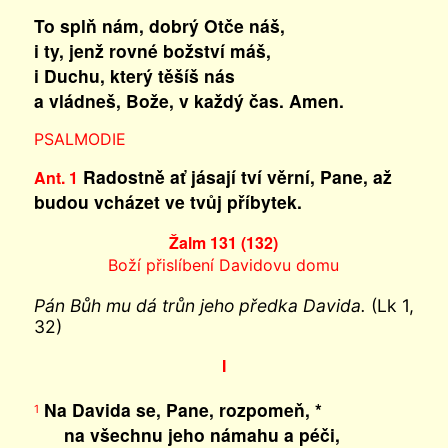
To splň nám, dobrý Otče náš,
i ty, jenž rovné božství máš,
i Duchu, který těšíš nás
a vládneš, Bože, v každý čas. Amen.
PSALMODIE
Radostně ať jásají tví věrní, Pane, až
Ant. 1
budou vcházet ve tvůj příbytek.
Žalm 131 (132)
Boží přislíbení Davidovu domu
Pán Bůh mu dá trůn jeho předka Davida.
(Lk 1,
32)
I
Na Davida se, Pane, rozpomeň, *
1
na všechnu jeho námahu a péči,