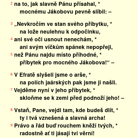
na to, jak slavně Pánu přísahal, *
2
mocnému Jákobovu pevně slíbil: –
„Nevkročím ve stan svého příbytku, *
3
na lože neulehnu k odpočinku,
ani své oči usnout nenechám, *
4
ani svým víčkům spánek nepopřeji,
než Pánu najdu místo příhodné, *
5
příbytek pro mocného Jákobova!“ –
V Efratě slyšeli jsme o arše, *
6
na polích jaárských pak jsme ji našli.
Vejděme nyní v jeho příbytek, *
7
skloňme se k zemi před podnoží jeho! –
Vstaň, Pane, vejdi tam, kde budeš dlít, *
8
ty i tvá vznešená a slavná archa!
Právo a řád buď rouchem kněží tvých, *
9
radostně ať ti jásají tví věrní!