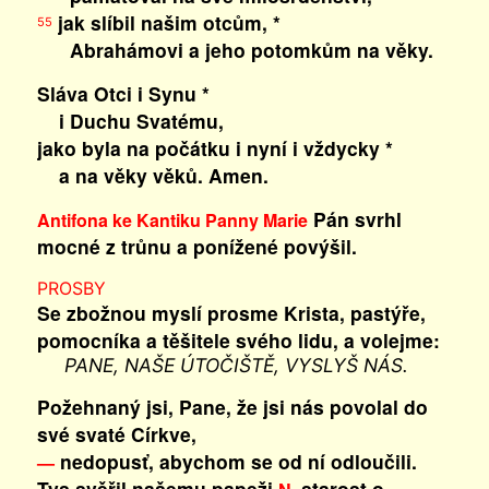
jak slíbil našim otcům, *
55
Abrahámovi a jeho potomkům na věky.
Sláva Otci i Synu *
i Duchu Svatému,
jako byla na počátku i nyní i vždycky *
a na věky věků. Amen.
Pán svrhl
Antifona ke Kantiku Panny Marie
mocné z trůnu a ponížené povýšil.
PROSBY
Se zbožnou myslí prosme Krista, pastýře,
pomocníka a těšitele svého lidu, a volejme:
PANE, NAŠE ÚTOČIŠTĚ, VYSLYŠ NÁS.
Požehnaný jsi, Pane, že jsi nás povolal do
své svaté Církve,
nedopusť, abychom se od ní odloučili.
—
Tys svěřil našemu papeži
starost o