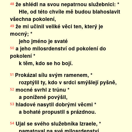
že shlédl na svou nepatrnou služebnici: *
48
Hle, od této chvíle mě budou blahoslavit
všechna pokolení,
že mi učinil veliké věci ten, který je
49
mocný; *
jeho jméno je svaté
a jeho milosrdenství od pokolení do
50
pokolení *
k těm, kdo se ho bojí.
Prokázal sílu svým ramenem, *
51
rozptýlil ty, kdo v srdci smýšlejí pyšně,
mocné svrhl z trůnu *
52
a ponížené povýšil,
hladové nasytil dobrými věcmi *
53
a bohaté propustil s prázdnou.
Ujal se svého služebníka Izraele, *
54
pamatoval na své milosrdenství,