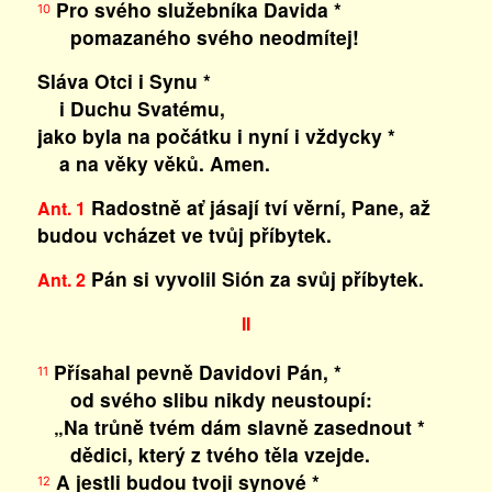
Pro svého služebníka Davida *
10
pomazaného svého neodmítej!
Sláva Otci i Synu *
i Duchu Svatému,
jako byla na počátku i nyní i vždycky *
a na věky věků. Amen.
Radostně ať jásají tví věrní, Pane, až
Ant. 1
budou vcházet ve tvůj příbytek.
Pán si vyvolil Sión za svůj příbytek.
Ant. 2
II
Přísahal pevně Davidovi Pán, *
11
od svého slibu nikdy neustoupí:
„Na trůně tvém dám slavně zasednout *
dědici, který z tvého těla vzejde.
A jestli budou tvoji synové *
12