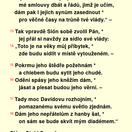
mé smlouvy dbát a řádů, jimž je učím,
dám pak i jejich synům zasednout *
pro věčné časy na trůně tvé vlády.“ –
Tak vpravdě Sión sobě zvolil Pán, *
13
jej přál si navždy za sídlo své vlády:
„Toto je na věky můj příbytek, *
14
zde budu sídlit v místě vytouženém. –
Pokrmu jeho štědře požehnám *
15
a chlebem budu sytit jeho chudé.
Odění spásy jeho kněžím dám, *
16
jásat a plesat budou jeho věrní. –
Tady moc Davidovu rozhojním, *
17
pomazanému svému světlo zjednám.
Dám jeho nepřátelům z hanby šat, *
18
on sám se bude skvít mým diadémem.“