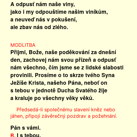
A odpusť nám naše viny,
jako i my odpouštíme našim viníkům,
a neuveď nás v pokušení,
ale zbav nás od zlého.
MODLITBA
Přijmi, Bože, naše poděkování za dnešní
den, zachovej nám svou přízeň a odpusť
nám všechno, čím jsme se z lidské slabosti
provinili. Prosíme o to skrze tvého Syna
Ježíše Krista, našeho Pána, neboť on
s tebou v jednotě Ducha Svatého žije
a kraluje po všechny věky věků.
Předsedá-li společnému slavení kněz nebo
jáhen, připojí závěrečný pozdrav a požehnání.
Pán s vámi.
I s tebou.
R.