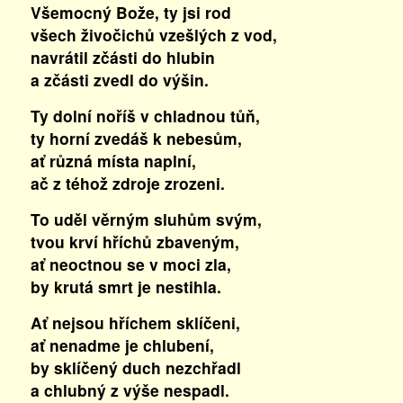
Všemocný Bože, ty jsi rod
všech živočichů vzešlých z vod,
navrátil zčásti do hlubin
a zčásti zvedl do výšin.
Ty dolní noříš v chladnou tůň,
ty horní zvedáš k nebesům,
ať různá místa naplní,
ač z téhož zdroje zrozeni.
To uděl věrným sluhům svým,
tvou krví hříchů zbaveným,
ať neoctnou se v moci zla,
by krutá smrt je nestihla.
Ať nejsou hříchem sklíčeni,
ať nenadme je chlubení,
by sklíčený duch nezchřadl
a chlubný z výše nespadl.