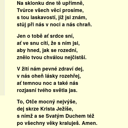
Na sklonku dne tě upřímně,
Tvůrce všech věcí prosíme,
s tou laskavostí, jíž jsi znám,
stůj při nás v noci a nás chraň.
Jen o tobě ať srdce sní,
ať ve snu cítí, že s ním jsi,
aby hned, jak se rozední,
znělo tvou chválou nejčistší.
V žití nám pevné zdraví dej,
v nás oheň lásky rozehřej,
ať temnou noc a také nás
rozjasní tvého světla jas.
To, Otče mocný nejvýše,
dej skrze Krista Ježíše,
s nímž a se Svatým Duchem též
po všechny věky kraluješ. Amen.