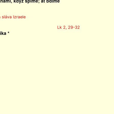
 námi, když spíme; ať bdíme
 sláva Izraele
Lk 2, 29-32
íka *