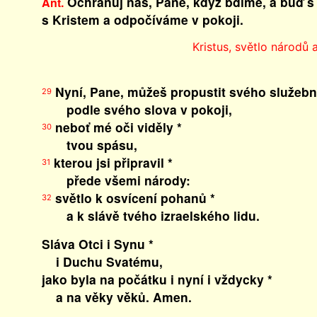
Ochraňuj nás, Pane, když bdíme, a buď s
Ant.
s Kristem a odpočíváme v pokoji.
Kristus, světlo národů a
Nyní, Pane, můžeš propustit svého služebn
29
podle svého slova v pokoji,
neboť mé oči viděly *
30
tvou spásu,
kterou jsi připravil *
31
přede všemi národy:
světlo k osvícení pohanů *
32
a k slávě tvého izraelského lidu.
Sláva Otci i Synu *
i Duchu Svatému,
jako byla na počátku i nyní i vždycky *
a na věky věků. Amen.