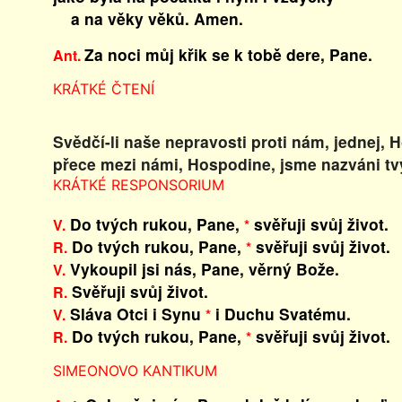
a na věky věků. Amen.
Za noci můj křik se k tobě dere, Pane.
Ant.
KRÁTKÉ ČTENÍ
Svědčí-li naše nepravosti proti nám, jednej, 
přece mezi námi, Hospodine, jsme nazváni t
KRÁTKÉ RESPONSORIUM
Do tvých rukou, Pane,
svěřuji svůj život.
V.
*
Do tvých rukou, Pane,
svěřuji svůj život.
R.
*
Vykoupil jsi nás, Pane, věrný Bože.
V.
Svěřuji svůj život.
R.
Sláva Otci i Synu
i Duchu Svatému.
V.
*
Do tvých rukou, Pane,
svěřuji svůj život.
R.
*
SIMEONOVO KANTIKUM