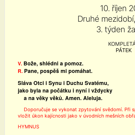
10. říjen 
Druhé mezidobí,
3. týden ža
KOMPLET
PÁTEK
Bože, shlédni a pomoz.
V.
Pane, pospěš mi pomáhat.
R.
Sláva Otci i Synu i Duchu Svatému,
jako byla na počátku i nyní i vždycky
a na věky věků. Amen. Aleluja.
Doporučuje se vykonat zpytování svědomí. Při sp
vložit úkon kajícnosti jako v úvodních mešních obř
HYMNUS