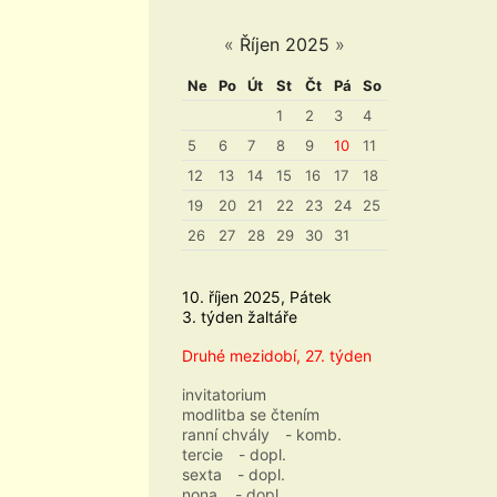
«
Říjen 2025
»
Ne
Po
Út
St
Čt
Pá
So
1
2
3
4
5
6
7
8
9
10
11
12
13
14
15
16
17
18
19
20
21
22
23
24
25
26
27
28
29
30
31
10. říjen 2025, Pátek
3. týden žaltáře
Druhé mezidobí, 27. týden
invitatorium
modlitba se čtením
ranní chvály
- komb.
tercie
- dopl.
sexta
- dopl.
nona
- dopl.