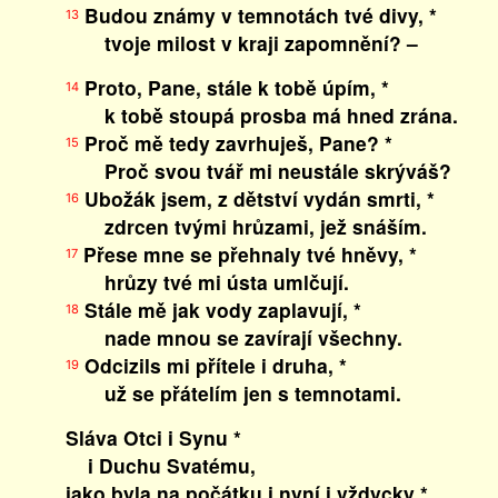
Budou známy v temnotách tvé divy, *
13
tvoje milost v kraji zapomnění? –
Proto, Pane, stále k tobě úpím, *
14
k tobě stoupá prosba má hned zrána.
Proč mě tedy zavrhuješ, Pane? *
15
Proč svou tvář mi neustále skrýváš?
Ubožák jsem, z dětství vydán smrti, *
16
zdrcen tvými hrůzami, jež snáším.
Přese mne se přehnaly tvé hněvy, *
17
hrůzy tvé mi ústa umlčují.
Stále mě jak vody zaplavují, *
18
nade mnou se zavírají všechny.
Odcizils mi přítele i druha, *
19
už se přátelím jen s temnotami.
Sláva Otci i Synu *
i Duchu Svatému,
jako byla na počátku i nyní i vždycky *