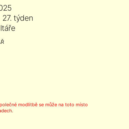
2025
 27. týden
ltáře
ÁŘ
olečné modlitbě se může na toto místo
adech.