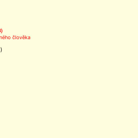
8)
ného člověka
)