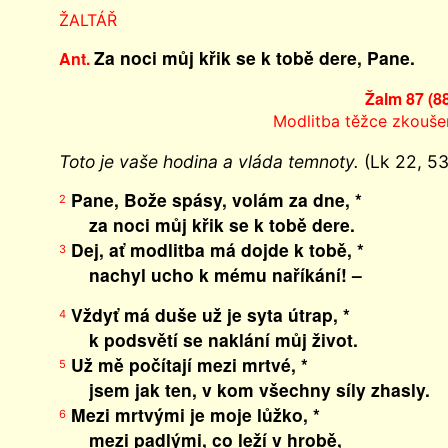
ŽALTÁŘ
Za noci můj křik se k tobě dere, Pane.
Ant.
Žalm 87 (8
Modlitba těžce zkouše
Toto je vaše hodina a vláda temnoty.
(Lk 22, 53
Pane, Bože spásy, volám za dne, *
2
za noci můj křik se k tobě dere.
Dej, ať modlitba má dojde k tobě, *
3
nachyl ucho k mému naříkání! –
Vždyť má duše už je syta útrap, *
4
k podsvětí se naklání můj život.
Už mě počítají mezi mrtvé, *
5
jsem jak ten, v kom všechny síly zhasly.
Mezi mrtvými je moje lůžko, *
6
mezi padlými, co leží v hrobě,