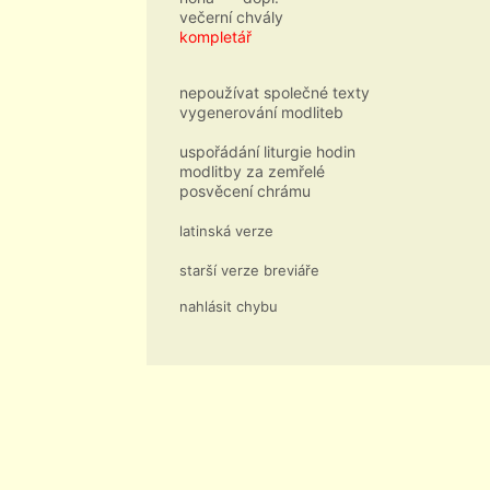
večerní chvály
kompletář
nepoužívat společné texty
vygenerování modliteb
uspořádání liturgie hodin
modlitby za zemřelé
posvěcení chrámu
latinská verze
starší verze breviáře
nahlásit chybu