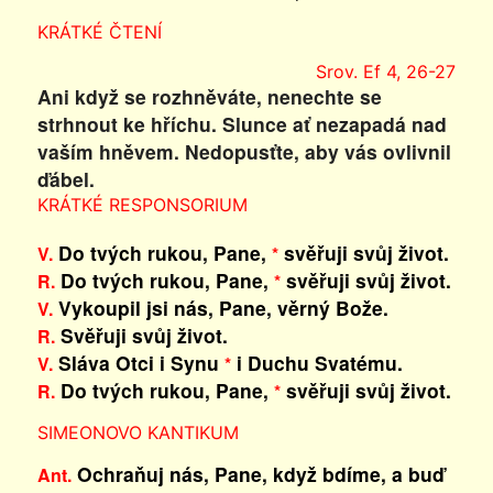
KRÁTKÉ ČTENÍ
Srov. Ef 4, 26-27
Ani když se rozhněváte, nenechte se
strhnout ke hříchu. Slunce ať nezapadá nad
vaším hněvem. Nedopusťte, aby vás ovlivnil
ďábel.
KRÁTKÉ RESPONSORIUM
Do tvých rukou, Pane,
svěřuji svůj život.
V.
*
Do tvých rukou, Pane,
svěřuji svůj život.
R.
*
Vykoupil jsi nás, Pane, věrný Bože.
V.
Svěřuji svůj život.
R.
Sláva Otci i Synu
i Duchu Svatému.
V.
*
Do tvých rukou, Pane,
svěřuji svůj život.
R.
*
SIMEONOVO KANTIKUM
Ochraňuj nás, Pane, když bdíme, a buď
Ant.