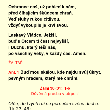
Ochránce náš, už pohleď k nám,
před číhajícím škůdcem chraň.
Veď sluhy rukou citlivou,
vždyť vykoupils je krví svou.
Laskavý Vládce, Ježíši,
buď s Otcem ti čest nejvyšší,
i Duchu, který těší nás,
po všechny věky, v každý čas. Amen.
ŽALTÁŘ
Buď mou skálou, kde najdu svůj úkryt,
Ant. 1
pevným hradem, který mě chrání.
Žalm 30 (31), 1-6
Důvěrná prosba v utrpení
Otče, do tvých rukou poroučím svého ducha.
(Lk 23, 46)