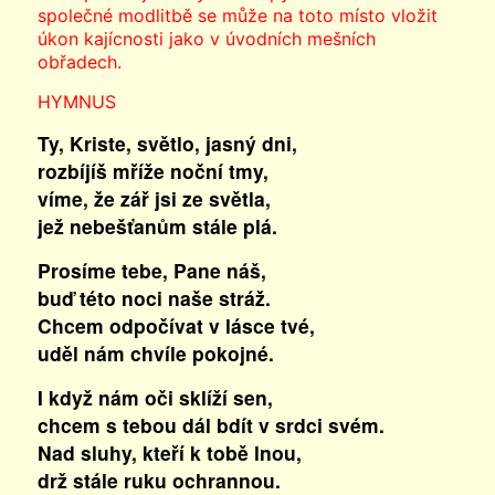
společné modlitbě se může na toto místo vložit
úkon kajícnosti jako v úvodních mešních
obřadech.
HYMNUS
Ty, Kriste, světlo, jasný dni,
rozbíjíš mříže noční tmy,
víme, že zář jsi ze světla,
jež nebešťanům stále plá.
Prosíme tebe, Pane náš,
buď této noci naše stráž.
Chcem odpočívat v lásce tvé,
uděl nám chvíle pokojné.
I když nám oči sklíží sen,
chcem s tebou dál bdít v srdci svém.
Nad sluhy, kteří k tobě lnou,
drž stále ruku ochrannou.