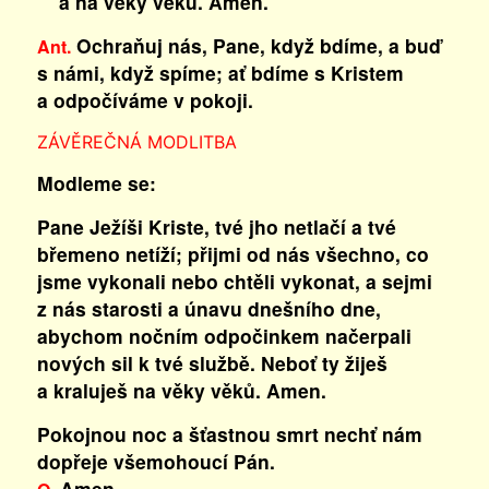
a na věky věků. Amen.
Ochraňuj nás, Pane, když bdíme, a buď
Ant.
s námi, když spíme; ať bdíme s Kristem
a odpočíváme v pokoji.
ZÁVĚREČNÁ MODLITBA
Modleme se:
Pane Ježíši Kriste, tvé jho netlačí a tvé
břemeno netíží; přijmi od nás všechno, co
jsme vykonali nebo chtěli vykonat, a sejmi
z nás starosti a únavu dnešního dne,
abychom nočním odpočinkem načerpali
nových sil k tvé službě. Neboť ty žiješ
a kraluješ na věky věků. Amen.
Pokojnou noc a šťastnou smrt nechť nám
dopřeje všemohoucí Pán.
Amen.