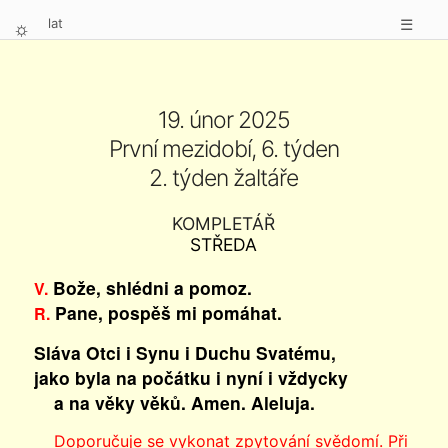
lat
☰
⛭
19. únor 2025
První mezidobí, 6. týden
2. týden žaltáře
KOMPLETÁŘ
STŘEDA
Bože, shlédni a pomoz.
V.
Pane, pospěš mi pomáhat.
R.
Sláva Otci i Synu i Duchu Svatému,
jako byla na počátku i nyní i vždycky
a na věky věků. Amen. Aleluja.
Doporučuje se vykonat zpytování svědomí. Při