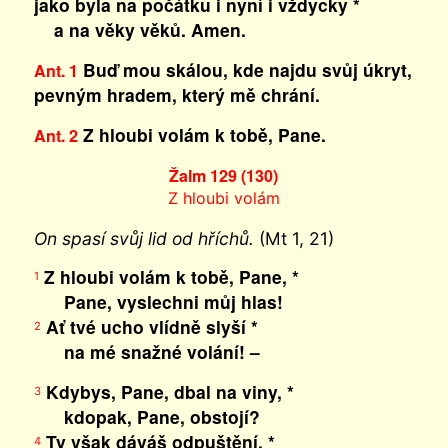
jako byla na počátku i nyní i vždycky *
a na věky věků. Amen.
Buď mou skálou, kde najdu svůj úkryt,
Ant. 1
pevným hradem, který mě chrání.
Z hloubi volám k tobě, Pane.
Ant. 2
Žalm 129 (130)
Z hloubi volám
On spasí svůj lid od hříchů.
(Mt 1, 21)
Z hloubi volám k tobě, Pane, *
1
Pane, vyslechni můj hlas!
Ať tvé ucho vlídně slyší *
2
na mé snažné volání! –
Kdybys, Pane, dbal na viny, *
3
kdopak, Pane, obstojí?
Ty však dáváš odpuštění, *
4