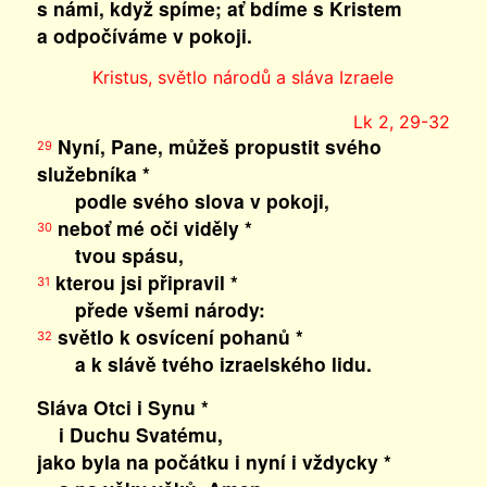
s námi, když spíme; ať bdíme s Kristem
a odpočíváme v pokoji.
Kristus, světlo národů a sláva Izraele
Lk 2, 29-32
Nyní, Pane, můžeš propustit svého
29
služebníka *
podle svého slova v pokoji,
neboť mé oči viděly *
30
tvou spásu,
kterou jsi připravil *
31
přede všemi národy:
světlo k osvícení pohanů *
32
a k slávě tvého izraelského lidu.
Sláva Otci i Synu *
i Duchu Svatému,
jako byla na počátku i nyní i vždycky *