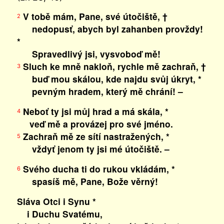
V tobě mám, Pane, své útočiště, †
2
nedopusť, abych byl zahanben provždy!
*
Spravedlivý jsi, vysvoboď mě!
Sluch ke mně nakloň, rychle mě zachraň, †
3
buď mou skálou, kde najdu svůj úkryt, *
pevným hradem, který mě chrání! –
Neboť ty jsi můj hrad a má skála, *
4
veď mě a provázej pro své jméno.
Zachraň mě ze sítí nastražených, *
5
vždyť jenom ty jsi mé útočiště. –
Svého ducha ti do rukou vkládám, *
6
spasíš mě, Pane, Bože věrný!
Sláva Otci i Synu *
i Duchu Svatému,