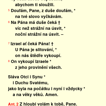
abychom ti sloužili.
Doufám, Pane, z duše doufám, *
5
na tvé slovo vyčkávám.
Na Pána má duše čeká †
6
víc než strážní na úsvit, *
noční strážní na úsvit. –
Izrael ať čeká Pána! †
7
U Pána je slitování, *
on nás štědře vykoupí.
On vykoupí Izraele *
8
z jeho provinění všech.
Sláva Otci i Synu *
i Duchu Svatému,
jako byla na počátku i nyní i vždycky *
a na věky věků. Amen.
Z hloubi volám k tobě, Pane.
Ant. 2