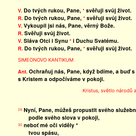
Do tvých rukou, Pane,
svěřuji svůj život.
V.
*
Do tvých rukou, Pane,
svěřuji svůj život.
R.
*
Vykoupil jsi nás, Pane, věrný Bože.
V.
Svěřuji svůj život.
R.
Sláva Otci i Synu
i Duchu Svatému.
V.
*
Do tvých rukou, Pane,
svěřuji svůj život.
R.
*
SIMEONOVO KANTIKUM
Ochraňuj nás, Pane, když bdíme, a buď s
Ant.
s Kristem a odpočíváme v pokoji.
Kristus, světlo národů a
Nyní, Pane, můžeš propustit svého služebn
29
podle svého slova v pokoji,
neboť mé oči viděly *
30
tvou spásu,