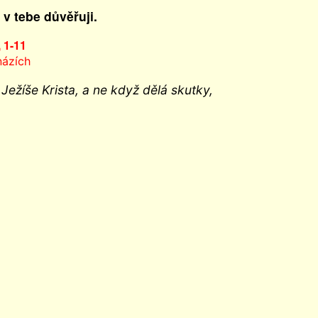
v tebe důvěřuji.
 1-11
názích
Ježíše Krista, a ne když dělá skutky,