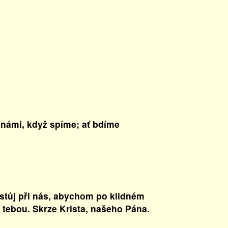
 námi, když spíme; ať bdíme
stůj při nás, abychom po klidném
s tebou. Skrze Krista, našeho Pána.