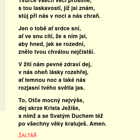
s tou laskavostí, jíž jsi znám,
stůj při nás v noci a nás chraň.
Jen o tobě ať srdce sní,
ať ve snu cítí, že s ním jsi,
aby hned, jak se rozední,
znělo tvou chválou nejčistší.
V žití nám pevné zdraví dej,
v nás oheň lásky rozehřej,
ať temnou noc a také nás
rozjasní tvého světla jas.
To, Otče mocný nejvýše,
dej skrze Krista Ježíše,
s nímž a se Svatým Duchem též
po všechny věky kraluješ. Amen.
ŽALTÁŘ