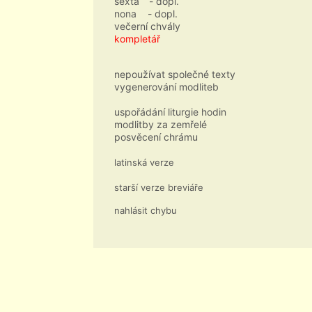
sexta
- dopl.
nona
- dopl.
večerní chvály
kompletář
nepoužívat společné texty
vygenerování modliteb
uspořádání liturgie hodin
modlitby za zemřelé
posvěcení chrámu
latinská verze
starší verze breviáře
nahlásit chybu