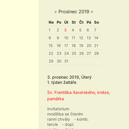
«
Prosinec 2019
»
Ne
Po
Út
St
Čt
Pá
So
1
2
3
4
5
6
7
8
9
10
11
12
13
14
15
16
17
18
19
20
21
22
23
24
25
26
27
28
29
30
31
3. prosinec 2019, Úterý
1. týden žaltáře
Sv. Františka Xaverského, kněze,
památka
invitatorium
modlitba se čtením
ranní chvály
- komb.
tercie
- dopl.