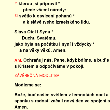
kterou jsi připravil *
31
přede všemi národy:
světlo k osvícení pohanů *
32
a k slávě tvého izraelského lidu.
Sláva Otci i Synu *
i Duchu Svatému,
jako byla na počátku i nyní i vždycky *
a na věky věků. Amen.
Ochraňuj nás, Pane, když bdíme, a buď s
Ant.
s Kristem a odpočíváme v pokoji.
ZÁVĚREČNÁ MODLITBA
Modleme se:
Bože, buď naším světlem v temnotách noci a 
spánku s radostí začali nový den ve spojení 
Amen.