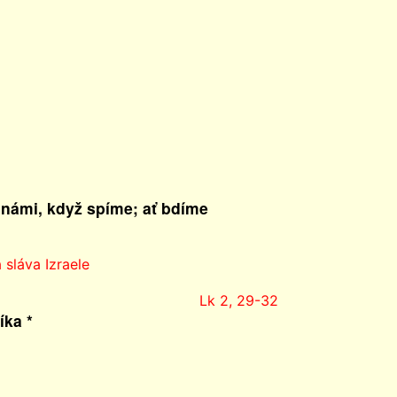
 námi, když spíme; ať bdíme
 sláva Izraele
Lk 2, 29-32
íka *