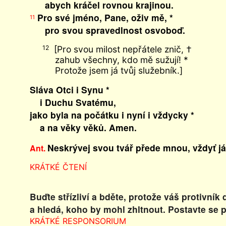
abych kráčel rovnou krajinou.
Pro své jméno, Pane, oživ mě, *
11
pro svou spravedlnost osvoboď.
[Pro svou milost nepřátele znič, †
12
zahub všechny, kdo mě sužují! *
Protože jsem já tvůj služebník.]
Sláva Otci i Synu *
i Duchu Svatému,
jako byla na počátku i nyní i vždycky *
a na věky věků. Amen.
Neskrývej svou tvář přede mnou, vždyť já 
Ant.
KRÁTKÉ ČTENÍ
Buďte střízliví a bděte, protože váš protivník
a hledá, koho by mohl zhltnout. Postavte se p
KRÁTKÉ RESPONSORIUM