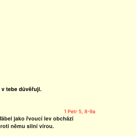
v tebe důvěřuji.
1 Petr 5, 8-9a
 ďábel jako řvoucí lev obchází
roti němu silní vírou.