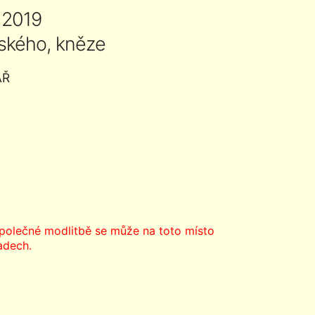
 2019
rského, kněze
ÁŘ
olečné modlitbě se může na toto místo
adech.