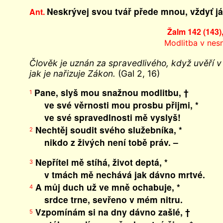
Neskrývej svou tvář přede mnou, vždyť já 
Ant.
Žalm 142 (143),
Modlitba v nes
Člověk je uznán za spravedlivého, když uvěří v 
jak je nařizuje Zákon.
(Gal 2, 16)
Pane, slyš mou snažnou modlitbu, †
1
ve své věrnosti mou prosbu přijmi, *
ve své spravedlnosti mě vyslyš!
Nechtěj soudit svého služebníka, *
2
nikdo z živých není tobě práv. –
Nepřítel mě stíhá, život deptá, *
3
v tmách mě nechává jak dávno mrtvé.
A můj duch už ve mně ochabuje, *
4
srdce trne, sevřeno v mém nitru.
Vzpomínám si na dny dávno zašlé, †
5