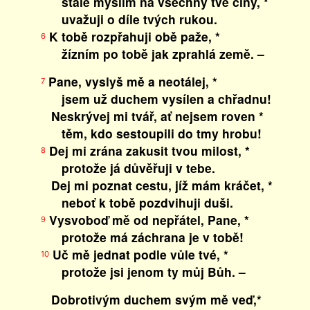
stále myslím na všechny tvé činy, *
uvažuji o díle tvých rukou.
K tobě rozpřahuji obě paže, *
6
žízním po tobě jak zprahlá země. –
Pane, vyslyš mě a neotálej, *
7
jsem už duchem vysílen a chřadnu!
Neskrývej mi tvář, ať nejsem roven *
těm, kdo sestoupili do tmy hrobu!
Dej mi zrána zakusit tvou milost, *
8
protože já důvěřuji v tebe.
Dej mi poznat cestu, jíž mám kráčet, *
neboť k tobě pozdvihuji duši.
Vysvoboď mě od nepřátel, Pane, *
9
protože má záchrana je v tobě!
Uč mě jednat podle vůle tvé, *
10
protože jsi jenom ty můj Bůh. –
Dobrotivým duchem svým mě veď,*