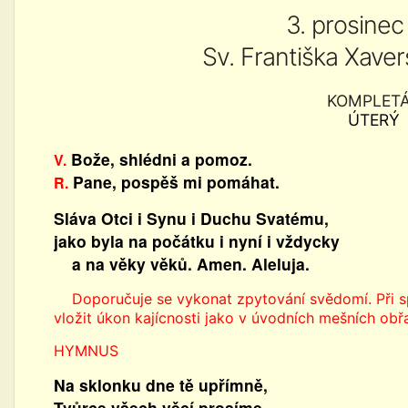
3. prosinec
Sv. Františka Xave
KOMPLET
ÚTERÝ
Bože, shlédni a pomoz.
V.
Pane, pospěš mi pomáhat.
R.
Sláva Otci i Synu i Duchu Svatému,
jako byla na počátku i nyní i vždycky
a na věky věků. Amen. Aleluja.
Doporučuje se vykonat zpytování svědomí. Při sp
vložit úkon kajícnosti jako v úvodních mešních obř
HYMNUS
Na sklonku dne tě upřímně,
Tvůrce všech věcí prosíme,