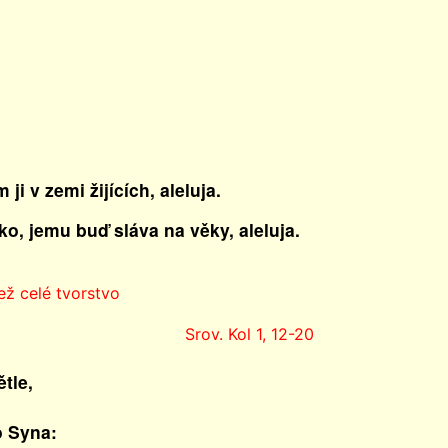
i v zemi žijících, aleluja.
o, jemu buď sláva na věky, aleluja.
ež celé tvorstvo
Srov. Kol 1, 12-20
tle,
 Syna: