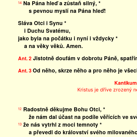
Na Pána hleď a zůstaň silný, *
14
s pevnou myslí na Pána hleď!
Sláva Otci i Synu *
i Duchu Svatému,
jako byla na počátku i nyní i vždycky *
a na věky věků. Amen.
Jistotně doufám v dobrotu Páně, spatřím j
Ant. 2
Od něho, skrze něho a pro něho je všeck
Ant. 3
Kantikum
Kristus je dříve zrozený n
Radostně děkujme Bohu Otci, *
12
že nám dal účast na podíle věřících ve svě
že nás vytrhl z moci temnoty *
13
a převedl do království svého milovaného