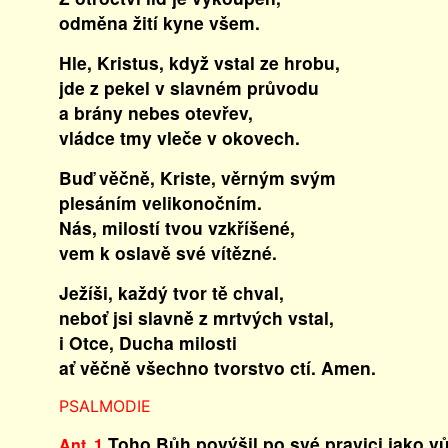
odměna žití kyne všem.
Hle, Kristus, když vstal ze hrobu,
jde z pekel v slavném průvodu
a brány nebes otevřev,
vládce tmy vleče v okovech.
Buď věčně, Kriste, věrným svým
plesáním velikonočním.
Nás, milostí tvou vzkříšené,
vem k oslavě své vítězné.
Ježíši, každý tvor tě chval,
neboť jsi slavně z mrtvých vstal,
i Otce, Ducha milosti
ať věčně všechno tvorstvo ctí. Amen.
PSALMODIE
Toho Bůh povýšil po své pravici jako vůd
Ant. 1