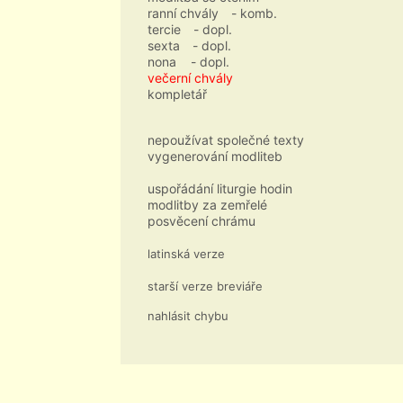
ranní chvály
- komb.
tercie
- dopl.
sexta
- dopl.
nona
- dopl.
večerní chvály
kompletář
nepoužívat společné texty
vygenerování modliteb
uspořádání liturgie hodin
modlitby za zemřelé
posvěcení chrámu
latinská verze
starší verze breviáře
nahlásit chybu