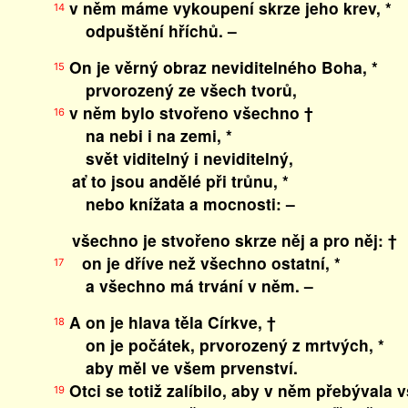
v něm máme vykoupení skrze jeho krev, *
14
odpuštění hříchů. –
On je věrný obraz neviditelného Boha, *
15
prvorozený ze všech tvorů,
v něm bylo stvořeno všechno †
16
na nebi i na zemi, *
svět viditelný i neviditelný,
ať to jsou andělé při trůnu, *
nebo knížata a mocnosti: –
všechno je stvořeno skrze něj a pro něj: †
on je dříve než všechno ostatní, *
17
a všechno má trvání v něm. –
A on je hlava těla Církve, †
18
on je počátek, prvorozený z mrtvých, *
aby měl ve všem prvenství.
Otci se totiž zalíbilo, aby v něm přebývala 
19