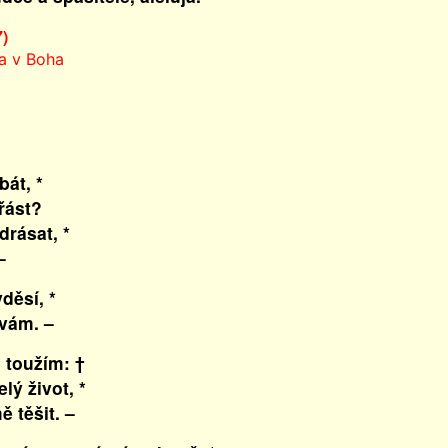
7)
a v Boha
át, *
řást?
drásat, *
–
děsí, *
vám. –
 toužím: †
ý život, *
 těšit. –