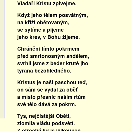
Vladaři Kristu zpívejme.
Když jeho tělem posvátným,
na kříži obětovaným,
se sytíme a pijeme
jeho krev, v Bohu žijeme.
Chráněni tímto pokrmem
před smrtonosným andělem,
svrhli jsme z beder kruté jho
tyrana bezohledného.
Kristus je naší paschou teď,
on sám se vydal za oběť
a místo přesnic našim rtům
své tělo dává za pokrm.
Tys, nejčistější Oběti,
zlomila vládu podsvětí.
Z otroctví lid je vykoupen,