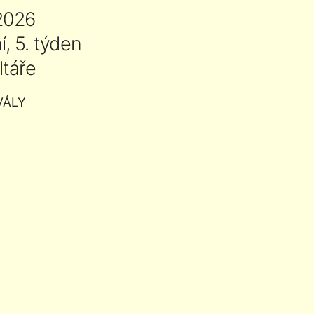
2026
, 5. týden
ltáře
VÁLY