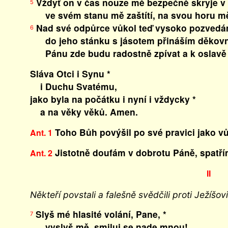
Vždyť on v čas nouze mě bezpečně skryje 
5
ve svém stanu mě zaštítí, na svou horu mě
Nad své odpůrce vůkol teď vysoko pozvedá
6
do jeho stánku s jásotem přináším děkovn
Pánu zde budu radostně zpívat a k oslavě 
Sláva Otci i Synu *
i Duchu Svatému,
jako byla na počátku i nyní i vždycky *
a na věky věků. Amen.
Toho Bůh povýšil po své pravici jako vůd
Ant. 1
Jistotně doufám v dobrotu Páně, spatřím j
Ant. 2
II
Někteří povstali a falešně svědčili proti Ježíšovi
Slyš mé hlasité volání, Pane, *
7
vyslyš mě, smiluj se nade mnou!