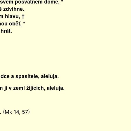
v svém posvátném domě, *
 zdvihne.
m hlavu, †
ou oběť, *
hrát.
ce a spasitele, aleluja.
i v zemi žijících, aleluja.
.
(Mk 14, 57)