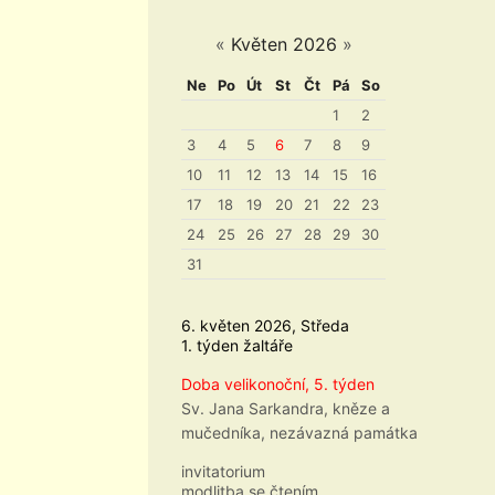
«
Květen 2026
»
Ne
Po
Út
St
Čt
Pá
So
1
2
3
4
5
6
7
8
9
10
11
12
13
14
15
16
17
18
19
20
21
22
23
24
25
26
27
28
29
30
31
6. květen 2026, Středa
1. týden žaltáře
Doba velikonoční, 5. týden
Sv. Jana Sarkandra, kněze a
mučedníka, nezávazná památka
invitatorium
modlitba se čtením