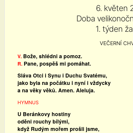
6. květen 
Doba velikonoční
1. týden ža
VEČERNÍ CH
Bože, shlédni a pomoz.
V.
Pane, pospěš mi pomáhat.
R.
Sláva Otci i Synu i Duchu Svatému,
jako byla na počátku i nyní i vždycky
a na věky věků. Amen. Aleluja.
HYMNUS
U Beránkovy hostiny
oděni rouchy bílými,
když Rudým mořem prošli jsme,