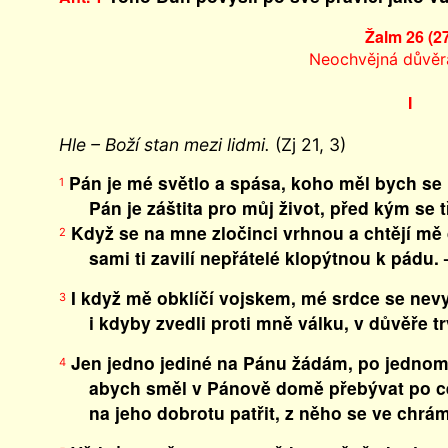
Žalm 26 (2
Neochvějná důvěr
I
Hle – Boží stan mezi lidmi.
(Zj 21, 3)
Pán je mé světlo a spása, koho měl bych se b
1
Pán je záštita pro můj život, před kým se t
Když se na mne zločinci vrhnou a chtějí mě 
2
sami ti zavilí nepřátelé klopýtnou k pádu. 
I když mě obklíčí vojskem, mé srdce se nevy
3
i kdyby zvedli proti mně válku, v důvěře tr
Jen jedno jediné na Pánu žádám, po jednom
4
abych směl v Pánově domě přebývat po cel
na jeho dobrotu patřit, z něho se ve chrámě