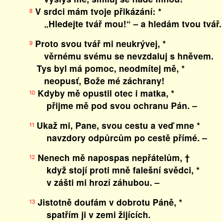
V srdci mám tvoje přikázání: *
8
„Hledejte tvář mou!“ – a hledám tvou tvář.
Proto svou tvář mi neukrývej, *
9
věrnému svému se nevzdaluj s hněvem.
Tys byl má pomoc, neodmítej mě, *
neopusť, Bože mé záchrany!
Kdyby mě opustil otec i matka, *
10
přijme mě pod svou ochranu Pán. –
Ukaž mi, Pane, svou cestu a veď mne *
11
navzdory odpůrcům po cestě přímé. –
Nenech mě napospas nepřátelům, †
12
když stojí proti mně falešní svědci, *
v zášti mi hrozí záhubou. –
Jistotně doufám v dobrotu Páně, *
13
spatřím ji v zemi žijících.