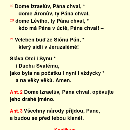
Dome Izraelův, Pána chval, *
19
dome Áronův, ty Pána chval,
dome Léviho, ty Pána chval, *
20
kdo má Pána v úctě, Pána chval! –
Veleben buď ze Siónu Pán, *
21
který sídlí v Jeruzalémě!
Sláva Otci i Synu *
i Duchu Svatému,
jako byla na počátku i nyní i vždycky *
a na věky věků. Amen.
Dome Izraelův, Pána chval, opěvujte
Ant. 2
jeho drahé jméno.
Všechny národy přijdou, Pane,
Ant. 3
a budou se před tebou klanět.
Kantikum