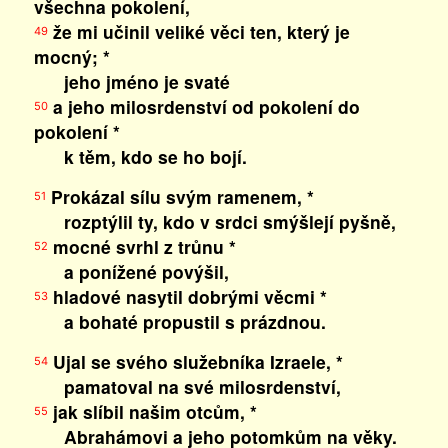
všechna pokolení,
že mi učinil veliké věci ten, který je
49
mocný; *
jeho jméno je svaté
a jeho milosrdenství od pokolení do
50
pokolení *
k těm, kdo se ho bojí.
Prokázal sílu svým ramenem, *
51
rozptýlil ty, kdo v srdci smýšlejí pyšně,
mocné svrhl z trůnu *
52
a ponížené povýšil,
hladové nasytil dobrými věcmi *
53
a bohaté propustil s prázdnou.
Ujal se svého služebníka Izraele, *
54
pamatoval na své milosrdenství,
jak slíbil našim otcům, *
55
Abrahámovi a jeho potomkům na věky.