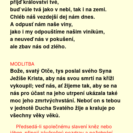
přijď království tvé,
buď vůle tvá jako v nebi, tak i na zemi.
Chléb náš vezdejší dej nám dnes.
A odpusť nám naše viny,
jako i my odpouštíme našim viníkům,
a neuveď nás v pokušení,
ale zbav nás od zlého.
MODLITBA
Bože, svatý Otče, tys poslal svého Syna
Ježíše Krista, aby nás svou smrtí na kříži
vykoupil; veď nás, ať žijeme tak, aby se na
nás pro účast na jeho utrpení ukázala také
moc jeho zmrtvýchvstání. Neboť on s tebou
v jednotě Ducha Svatého žije a kraluje po
všechny věky věků.
Předsedá-li společnému slavení kněz nebo
jáhen, připojí závěrečný pozdrav a požehnání.