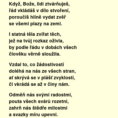
Když, Bože, lidi ztvárňuješ,
řád vkládáš v dílo stvoření,
poroučíš hlíně vydat zvěř
se všemi plazy na zemi.
I statná těla zvířat těch,
jež na tvůj rozkaz oživla,
by podle řádu v dobách všech
člověku věrně sloužila.
Vzdal to, co žádostivostí
doléhá na nás ze všech stran,
ať skrývá se v plášť zvyklostí,
či vkrádá se až v činy nám.
Odměň nás svými radostmi,
pouta všech svárů rozetni,
zahrň nás štědře milostmi
a svazky míru upevni.