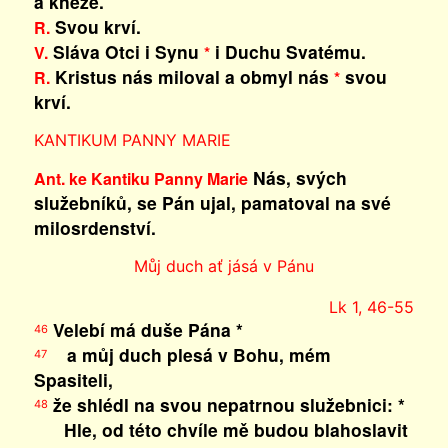
a kněze.
Svou krví.
R.
Sláva Otci i Synu
i Duchu Svatému.
V.
*
Kristus nás miloval a obmyl nás
svou
R.
*
krví.
KANTIKUM PANNY MARIE
Nás, svých
Ant. ke Kantiku Panny Marie
služebníků, se Pán ujal, pamatoval na své
milosrdenství.
Můj duch ať jásá v Pánu
Lk 1, 46-55
Velebí má duše Pána *
46
a můj duch plesá v Bohu, mém
47
Spasiteli,
že shlédl na svou nepatrnou služebnici: *
48
Hle, od této chvíle mě budou blahoslavit