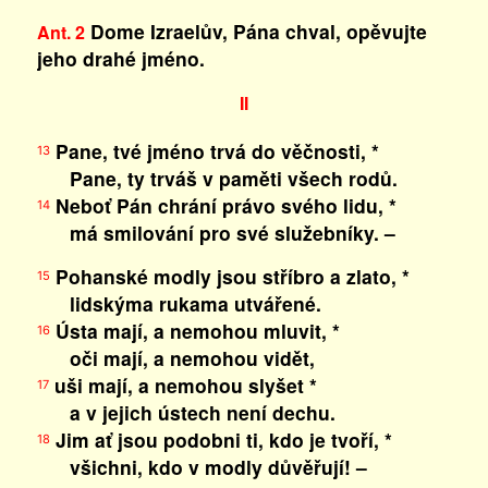
Dome Izraelův, Pána chval, opěvujte
Ant. 2
jeho drahé jméno.
II
Pane, tvé jméno trvá do věčnosti, *
13
Pane, ty trváš v paměti všech rodů.
Neboť Pán chrání právo svého lidu, *
14
má smilování pro své služebníky. –
Pohanské modly jsou stříbro a zlato, *
15
lidskýma rukama utvářené.
Ústa mají, a nemohou mluvit, *
16
oči mají, a nemohou vidět,
uši mají, a nemohou slyšet *
17
a v jejich ústech není dechu.
Jim ať jsou podobni ti, kdo je tvoří, *
18
všichni, kdo v modly důvěřují! –