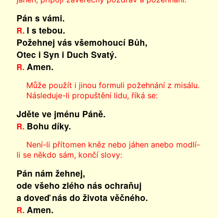
Pán s vámi.
I s tebou.
R.
Požehnej vás všemohoucí Bůh,
Otec i Syn
i Duch Svatý.
Amen.
R.
Může použít i jinou formuli požehnání z misálu.
Následuje-li propuštění lidu, říká se:
Jděte ve jménu Páně.
Bohu díky.
R.
Není-li přítomen kněz nebo jáhen anebo modlí-
li se někdo sám, končí slovy:
Pán nám žehnej,
ode všeho zlého nás ochraňuj
a doveď nás do života věčného.
Amen.
R.