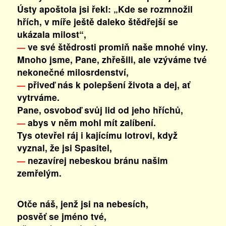
Ústy apoštola jsi řekl: „Kde se rozmnožil
hřích, v míře ještě daleko štědřejší se
ukázala milost“,
ve své štědrosti promiň naše mnohé viny.
—
Mnoho jsme, Pane, zhřešili, ale vzýváme tvé
nekonečné milosrdenství,
přiveď nás k polepšení života a dej, ať
—
vytrváme.
Pane, osvoboď svůj lid od jeho hříchů,
abys v něm mohl mít zalíbení.
—
Tys otevřel ráj i kajícímu lotrovi, když
vyznal, že jsi Spasitel,
nezavírej nebeskou bránu našim
—
zemřelým.
Otče náš, jenž jsi na nebesích,
posvěť se jméno tvé,