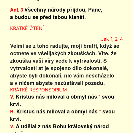
Všechny národy přijdou, Pane,
Ant. 3
a budou se před tebou klanět.
KRÁTKÉ ČTENÍ
Jak 1, 2-4
Velmi se z toho radujte, moji bratři, když se
octnete ve všelijakých zkouškách. Víte, že
zkouška vaší víry vede k vytrvalosti. S
vytrvalostí ať je spojeno dílo dokonalé,
abyste byli dokonalí, nic vám nescházelo
a v ničem abyste nezůstávali pozadu.
KRÁTKÉ RESPONSORIUM
Kristus nás miloval a obmyl nás
svou
V.
*
krví.
Kristus nás miloval a obmyl nás
svou
R.
*
krví.
A udělal z nás Bohu královský národ
V.