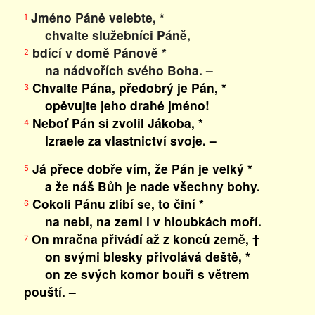
Jméno Páně velebte, *
1
chvalte služebníci Páně,
bdící v domě Pánově *
2
na nádvořích svého Boha. –
Chvalte Pána, předobrý je Pán, *
3
opěvujte jeho drahé jméno!
Neboť Pán si zvolil Jákoba, *
4
Izraele za vlastnictví svoje. –
Já přece dobře vím, že Pán je velký *
5
a že náš Bůh je nade všechny bohy.
Cokoli Pánu zlíbí se, to činí *
6
na nebi, na zemi i v hloubkách moří.
On mračna přivádí až z konců země, †
7
on svými blesky přivolává deště, *
on ze svých komor bouři s větrem
pouští. –