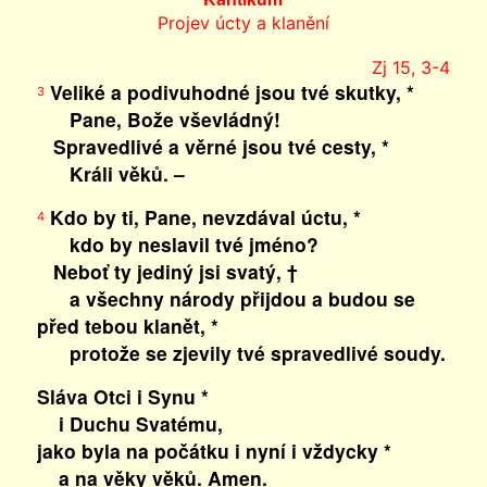
Projev úcty a klanění
Zj 15, 3-4
Veliké a podivuhodné jsou tvé skutky, *
3
Pane, Bože vševládný!
Spravedlivé a věrné jsou tvé cesty, *
Králi věků. –
Kdo by ti, Pane, nevzdával úctu, *
4
kdo by neslavil tvé jméno?
Neboť ty jediný jsi svatý, †
a všechny národy přijdou a budou se
před tebou klanět, *
protože se zjevily tvé spravedlivé soudy.
Sláva Otci i Synu *
i Duchu Svatému,
jako byla na počátku i nyní i vždycky *
a na věky věků. Amen.