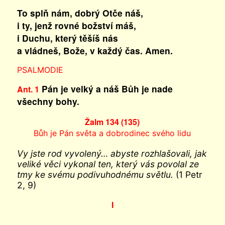
To splň nám, dobrý Otče náš,
i ty, jenž rovné božství máš,
i Duchu, který těšíš nás
a vládneš, Bože, v každý čas. Amen.
PSALMODIE
Pán je velký a náš Bůh je nade
Ant. 1
všechny bohy.
Žalm 134 (135)
Bůh je Pán světa a dobrodinec svého lidu
Vy jste rod vyvolený… abyste rozhlašovali, jak
veliké věci vykonal ten, který vás povolal ze
tmy ke svému podivuhodnému světlu.
(1 Petr
2, 9)
I