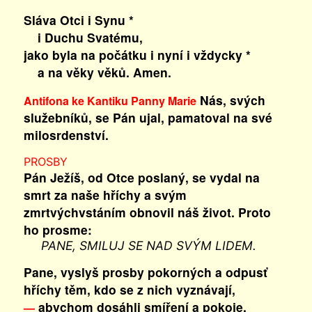
Sláva Otci i Synu *
i Duchu Svatému,
jako byla na počátku i nyní i vždycky *
a na věky věků. Amen.
Nás, svých
Antifona ke Kantiku Panny Marie
služebníků, se Pán ujal, pamatoval na své
milosrdenství.
PROSBY
Pán Ježíš, od Otce poslaný, se vydal na
smrt za naše hříchy a svým
zmrtvýchvstáním obnovil náš život. Proto
ho prosme:
PANE, SMILUJ SE NAD SVÝM LIDEM.
Pane, vyslyš prosby pokorných a odpusť
hříchy těm, kdo se z nich vyznávají,
abychom dosáhli smíření a pokoje.
—