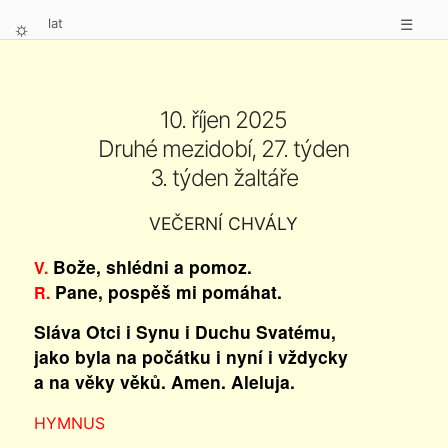
lat
☰
⛭
10. říjen 2025
Druhé mezidobí, 27. týden
3. týden žaltáře
VEČERNÍ CHVÁLY
Bože, shlédni a pomoz.
V.
Pane, pospěš mi pomáhat.
R.
Sláva Otci i Synu i Duchu Svatému,
jako byla na počátku i nyní i vždycky
a na věky věků. Amen. Aleluja.
HYMNUS