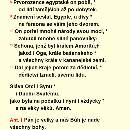
Prvorozence egyptské on pobil, *
8
od lidí tamějších až po dobytek.
Znamení seslal, Egypte, a divy *
9
na faraona se vším jeho dvorem.
On potřel mnohé národy svou mocí, *
10
zahubil mnohé silné panovníky:
Sehona, jenž byl králem Amoritů,†
11
jakož i Oga, krále bašanského *
a všechny krále v kananejské zemi.
Dal jejich kraje potom za dědictví, *
12
dědictví Izraeli, svému lidu.
Sláva Otci i Synu *
i Duchu Svatému,
jako byla na počátku i nyní i vždycky *
a na věky věků. Amen.
Pán je velký a náš Bůh je nade
Ant. 1
všechny bohy.