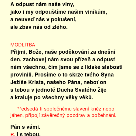
A odpusť nám naše viny,
jako i my odpouštíme našim viníkům,
a neuveď nás v pokušení,
ale zbav nás od zlého.
MODLITBA
Přijmi, Bože, naše poděkování za dnešní
den, zachovej nám svou přízeň a odpusť
nám všechno, čím jsme se z lidské slabosti
provinili. Prosíme o to skrze tvého Syna
Ježíše Krista, našeho Pána, neboť on
s tebou v jednotě Ducha Svatého žije
a kraluje po všechny věky věků.
Předsedá-li společnému slavení kněz nebo
jáhen, připojí závěrečný pozdrav a požehnání.
Pán s vámi.
I s tebou.
R.