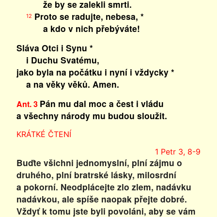
že by se zalekli smrti.
Proto se radujte, nebesa, *
12
a kdo v nich přebýváte!
Sláva Otci i Synu *
i Duchu Svatému,
jako byla na počátku i nyní i vždycky *
a na věky věků. Amen.
Pán mu dal moc a čest i vládu
Ant. 3
a všechny národy mu budou sloužit.
KRÁTKÉ ČTENÍ
1 Petr 3, 8-9
Buďte všichni jednomyslní, plní zájmu o
druhého, plní bratrské lásky, milosrdní
a pokorní. Neodplácejte zlo zlem, nadávku
nadávkou, ale spíše naopak přejte dobré.
Vždyť k tomu jste byli povoláni, aby se vám