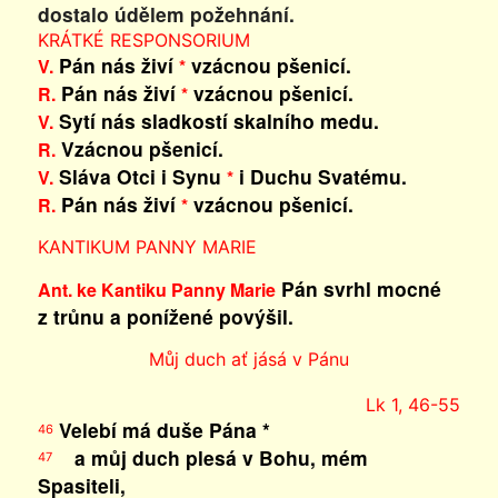
dostalo údělem požehnání.
KRÁTKÉ RESPONSORIUM
Pán nás živí
vzácnou pšenicí.
V.
*
Pán nás živí
vzácnou pšenicí.
R.
*
Sytí nás sladkostí skalního medu.
V.
Vzácnou pšenicí.
R.
Sláva Otci i Synu
i Duchu Svatému.
V.
*
Pán nás živí
vzácnou pšenicí.
R.
*
KANTIKUM PANNY MARIE
Pán svrhl mocné
Ant. ke Kantiku Panny Marie
z trůnu a ponížené povýšil.
Můj duch ať jásá v Pánu
Lk 1, 46-55
Velebí má duše Pána *
46
a můj duch plesá v Bohu, mém
47
Spasiteli,