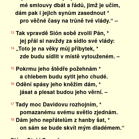
mé smlouvy dbát a řádů, jimž je učím,
dám pak i jejich synům zasednout *
pro věčné časy na trůně tvé vlády.“ –
Tak vpravdě Sión sobě zvolil Pán, *
13
jej přál si navždy za sídlo své vlády:
„Toto je na věky můj příbytek, *
14
zde budu sídlit v místě vytouženém. –
Pokrmu jeho štědře požehnám *
15
a chlebem budu sytit jeho chudé.
Odění spásy jeho kněžím dám, *
16
jásat a plesat budou jeho věrní. –
Tady moc Davidovu rozhojním, *
17
pomazanému svému světlo zjednám.
Dám jeho nepřátelům z hanby šat, *
18
on sám se bude skvít mým diadémem.“