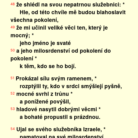
že shlédl na svou nepatrnou služebnici: *
48
Hle, od této chvíle mě budou blahoslavit
všechna pokolení,
že mi učinil veliké věci ten, který je
49
mocný; *
jeho jméno je svaté
a jeho milosrdenství od pokolení do
50
pokolení *
k těm, kdo se ho bojí.
Prokázal sílu svým ramenem, *
51
rozptýlil ty, kdo v srdci smýšlejí pyšně,
mocné svrhl z trůnu *
52
a ponížené povýšil,
hladové nasytil dobrými věcmi *
53
a bohaté propustil s prázdnou.
Ujal se svého služebníka Izraele, *
54
pamatoval na své milosrdenství,