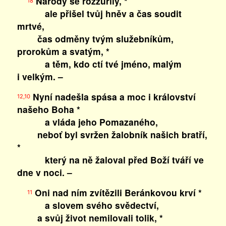
Národy se rozzuřily, *
18
ale přišel tvůj hněv a čas soudit
mrtvé,
čas odměny tvým služebníkům,
prorokům a svatým, *
a těm, kdo ctí tvé jméno, malým
i velkým. –
Nyní nadešla spása a moc i království
12,10
našeho Boha *
a vláda jeho Pomazaného,
neboť byl svržen žalobník našich bratří,
*
který na ně žaloval před Boží tváří ve
dne v noci. –
Oni nad ním zvítězili Beránkovou krví *
11
a slovem svého svědectví,
a svůj život nemilovali tolik, *