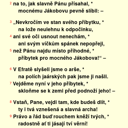
na to, jak slavně Pánu přísahal, *
2
mocnému Jákobovu pevně slíbil: –
„Nevkročím ve stan svého příbytku, *
3
na lože neulehnu k odpočinku,
ani své oči usnout nenechám, *
4
ani svým víčkům spánek nepopřeji,
než Pánu najdu místo příhodné, *
5
příbytek pro mocného Jákobova!“ –
V Efratě slyšeli jsme o arše, *
6
na polích jaárských pak jsme ji našli.
Vejděme nyní v jeho příbytek, *
7
skloňme se k zemi před podnoží jeho! –
Vstaň, Pane, vejdi tam, kde budeš dlít, *
8
ty i tvá vznešená a slavná archa!
Právo a řád buď rouchem kněží tvých, *
9
radostně ať ti jásají tví věrní!