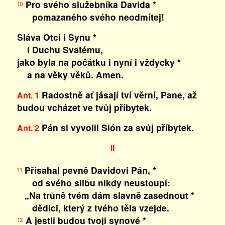
Pro svého služebníka Davida *
10
pomazaného svého neodmítej!
Sláva Otci i Synu *
i Duchu Svatému,
jako byla na počátku i nyní i vždycky *
a na věky věků. Amen.
Radostně ať jásají tví věrní, Pane, až
Ant. 1
budou vcházet ve tvůj příbytek.
Pán si vyvolil Sión za svůj příbytek.
Ant. 2
II
Přísahal pevně Davidovi Pán, *
11
od svého slibu nikdy neustoupí:
„Na trůně tvém dám slavně zasednout *
dědici, který z tvého těla vzejde.
A jestli budou tvoji synové *
12