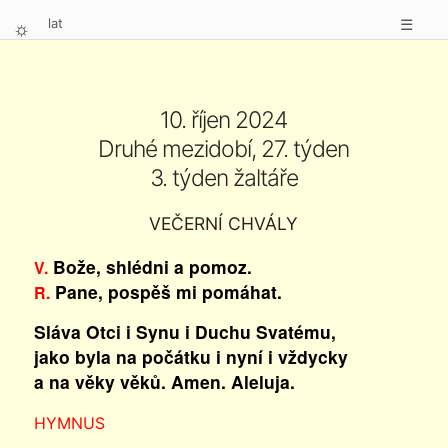
lat
☰
⛭
10. říjen 2024
Druhé mezidobí, 27. týden
3. týden žaltáře
VEČERNÍ CHVÁLY
Bože, shlédni a pomoz.
V.
Pane, pospěš mi pomáhat.
R.
Sláva Otci i Synu i Duchu Svatému,
jako byla na počátku i nyní i vždycky
a na věky věků. Amen. Aleluja.
HYMNUS