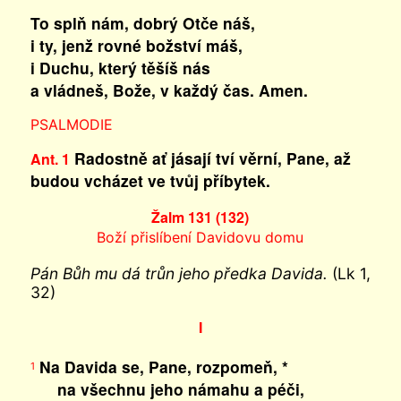
To splň nám, dobrý Otče náš,
i ty, jenž rovné božství máš,
i Duchu, který těšíš nás
a vládneš, Bože, v každý čas. Amen.
PSALMODIE
Radostně ať jásají tví věrní, Pane, až
Ant. 1
budou vcházet ve tvůj příbytek.
Žalm 131 (132)
Boží přislíbení Davidovu domu
Pán Bůh mu dá trůn jeho předka Davida.
(Lk 1,
32)
I
Na Davida se, Pane, rozpomeň, *
1
na všechnu jeho námahu a péči,