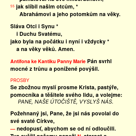
jak slíbil našim otcům, *
55
Abrahámovi a jeho potomkům na věky.
Sláva Otci i Synu *
i Duchu Svatému,
jako byla na počátku i nyní i vždycky *
a na věky věků. Amen.
Pán svrhl
Antifona ke Kantiku Panny Marie
mocné z trůnu a ponížené povýšil.
PROSBY
Se zbožnou myslí prosme Krista, pastýře,
pomocníka a těšitele svého lidu, a volejme:
PANE, NAŠE ÚTOČIŠTĚ, VYSLYŠ NÁS.
Požehnaný jsi, Pane, že jsi nás povolal do
své svaté Církve,
nedopusť, abychom se od ní odloučili.
—
Tys svěřil našemu papeži
starost o