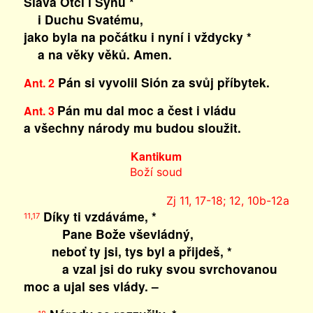
Sláva Otci i Synu *
i Duchu Svatému,
jako byla na počátku i nyní i vždycky *
a na věky věků. Amen.
Pán si vyvolil Sión za svůj příbytek.
Ant. 2
Pán mu dal moc a čest i vládu
Ant. 3
a všechny národy mu budou sloužit.
Kantikum
Boží soud
Zj 11, 17-18; 12, 10b-12a
Díky ti vzdáváme, *
11,17
Pane Bože vševládný,
neboť ty jsi, tys byl a přijdeš, *
a vzal jsi do ruky svou svrchovanou
moc a ujal ses vlády. –