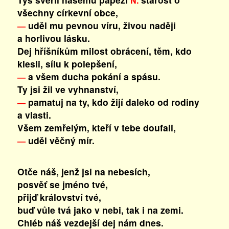
N.
všechny církevní obce,
uděl mu pevnou víru, živou naději
—
a horlivou lásku.
Dej hříšníkům milost obrácení, těm, kdo
klesli, sílu k polepšení,
a všem ducha pokání a spásu.
—
Ty jsi žil ve vyhnanství,
pamatuj na ty, kdo žijí daleko od rodiny
—
a vlasti.
Všem zemřelým, kteří v tebe doufali,
uděl věčný mír.
—
Otče náš, jenž jsi na nebesích,
posvěť se jméno tvé,
přijď království tvé,
buď vůle tvá jako v nebi, tak i na zemi.
Chléb náš vezdejší dej nám dnes.