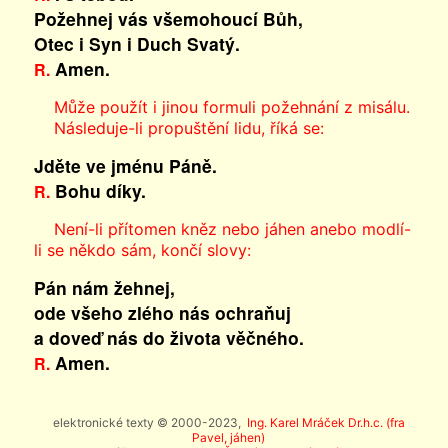
Požehnej vás všemohoucí Bůh,
Otec i Syn
i Duch Svatý.
Amen.
R.
Může použít i jinou formuli požehnání z misálu.
Následuje-li propuštění lidu, říká se:
Jděte ve jménu Páně.
Bohu díky.
R.
Není-li přítomen kněz nebo jáhen anebo modlí-
li se někdo sám, končí slovy:
Pán nám žehnej,
ode všeho zlého nás ochraňuj
a doveď nás do života věčného.
Amen.
R.
elektronické texty © 2000-2023,
Ing. Karel Mráček Dr.h.c. (fra
Pavel, jáhen)