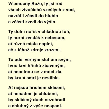
Všemocný Bože, ty jsi rod
všech živočichů vzešlých z vod,
navrátil zčásti do hlubin
a zčásti zvedl do výšin.
Ty dolní noříš v chladnou tůň,
ty horní zvedáš k nebesům,
ať různá místa naplní,
ač z téhož zdroje zrozeni.
To uděl věrným sluhům svým,
tvou krví hříchů zbaveným,
ať neoctnou se v moci zla,
by krutá smrt je nestihla.
Ať nejsou hříchem sklíčeni,
ať nenadme je chlubení,
by sklíčený duch nezchřadl
a chlubný z výše nespadl.