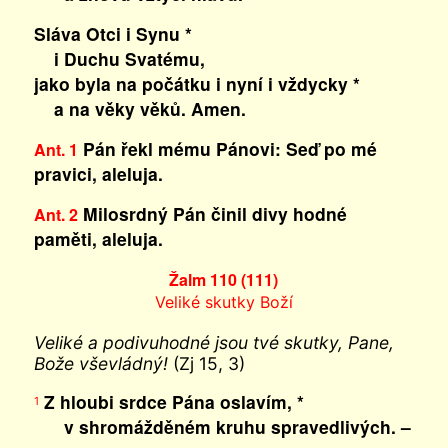
Sláva Otci i Synu *
i Duchu Svatému,
jako byla na počátku i nyní i vždycky *
a na věky věků. Amen.
Pán řekl mému Pánovi: Seď po mé
Ant. 1
pravici, aleluja.
Milosrdný Pán činil divy hodné
Ant. 2
paměti, aleluja.
Žalm 110 (111)
Veliké skutky Boží
Veliké a podivuhodné jsou tvé skutky, Pane,
Bože vševládný!
(Zj 15, 3)
Z hloubi srdce Pána oslavím, *
1
v shromážděném kruhu spravedlivých. –