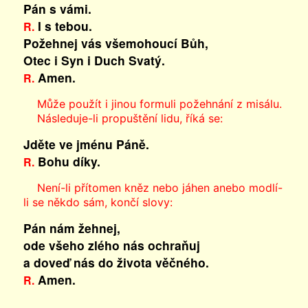
Pán s vámi.
I s tebou.
R.
Požehnej vás všemohoucí Bůh,
Otec i Syn
i Duch Svatý.
Amen.
R.
Může použít i jinou formuli požehnání z misálu.
Následuje-li propuštění lidu, říká se:
Jděte ve jménu Páně.
Bohu díky.
R.
Není-li přítomen kněz nebo jáhen anebo modlí-
li se někdo sám, končí slovy:
Pán nám žehnej,
ode všeho zlého nás ochraňuj
a doveď nás do života věčného.
Amen.
R.