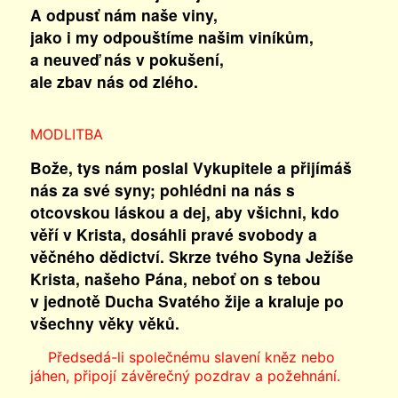
A odpusť nám naše viny,
jako i my odpouštíme našim viníkům,
a neuveď nás v pokušení,
ale zbav nás od zlého.
MODLITBA
Bože, tys nám poslal Vykupitele a přijímáš
nás za své syny; pohlédni na nás s
otcovskou láskou a dej, aby všichni, kdo
věří v Krista, dosáhli pravé svobody a
věčného dědictví. Skrze tvého Syna Ježíše
Krista, našeho Pána, neboť on s tebou
v jednotě Ducha Svatého žije a kraluje po
všechny věky věků.
Předsedá-li společnému slavení kněz nebo
jáhen, připojí závěrečný pozdrav a požehnání.