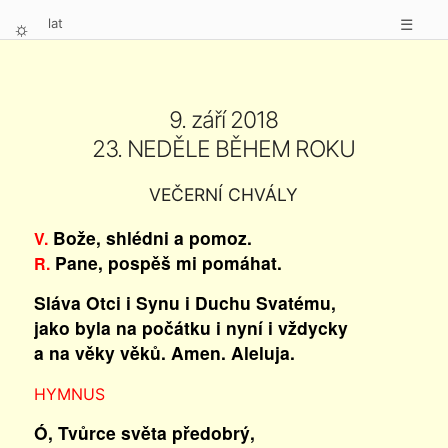
lat
☰
⛭
9. září 2018
23. NEDĚLE BĚHEM ROKU
VEČERNÍ CHVÁLY
Bože, shlédni a pomoz.
V.
Pane, pospěš mi pomáhat.
R.
Sláva Otci i Synu i Duchu Svatému,
jako byla na počátku i nyní i vždycky
a na věky věků. Amen. Aleluja.
HYMNUS
Ó, Tvůrce světa předobrý,