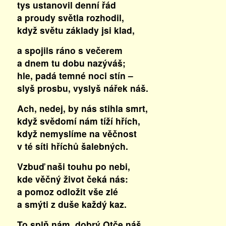
tys ustanovil denní řád
a proudy světla rozhodil,
když světu základy jsi klad,
a spojils ráno s večerem
a dnem tu dobu nazýváš;
hle, padá temné noci stín –
slyš prosbu, vyslyš nářek náš.
Ach, nedej, by nás stihla smrt,
když svědomí nám tíží hřích,
když nemyslíme na věčnost
v té síti hříchů šalebných.
Vzbuď naši touhu po nebi,
kde věčný život čeká nás:
a pomoz odložit vše zlé
a smýti z duše každý kaz.
To splň nám, dobrý Otče náš,