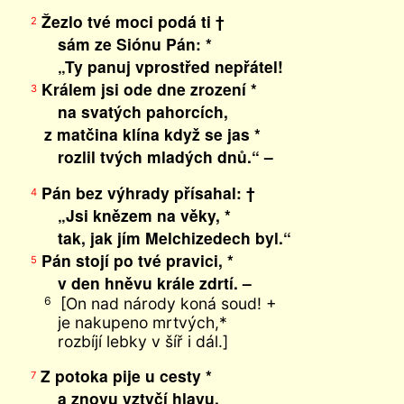
Žezlo tvé moci podá ti †
2
sám ze Siónu Pán: *
„Ty panuj vprostřed nepřátel!
Králem jsi ode dne zrození *
3
na svatých pahorcích,
z matčina klína když se jas *
rozlil tvých mladých dnů.“ –
Pán bez výhrady přísahal: †
4
„Jsi knězem na věky, *
tak, jak jím Melchizedech byl.“
Pán stojí po tvé pravici, *
5
v den hněvu krále zdrtí. –
[On nad národy koná soud! +
6
je nakupeno mrtvých,*
rozbíjí lebky v šíř i dál.]
Z potoka pije u cesty *
7
a znovu vztyčí hlavu.