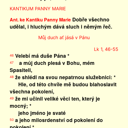
KANTIKUM PANNY MARIE
Dobře všechno
Ant. ke Kantiku Panny Marie
udělal, i hluchým dává sluch i němým řeč.
Můj duch ať jásá v Pánu
Lk 1, 46-55
Velebí má duše Pána *
46
a můj duch plesá v Bohu, mém
47
Spasiteli,
že shlédl na svou nepatrnou služebnici: *
48
Hle, od této chvíle mě budou blahoslavit
všechna pokolení,
že mi učinil veliké věci ten, který je
49
mocný; *
jeho jméno je svaté
a jeho milosrdenství od pokolení do
50
pokolení *