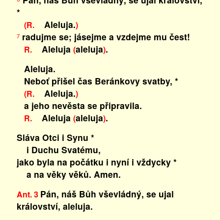
*
Aleluja.
(R.
)
radujme se; jásejme a vzdejme mu čest!
7
Aleluja
aleluja
.
R.
(
)
Aleluja.
Neboť přišel čas Beránkovy svatby, *
Aleluja.
(R.
)
a jeho nevěsta se připravila.
Aleluja
aleluja
.
R.
(
)
Sláva Otci i Synu *
i Duchu Svatému,
jako byla na počátku i nyní i vždycky *
a na věky věků. Amen.
Pán, náš Bůh vševládný, se ujal
Ant. 3
království, aleluja.