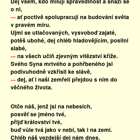
Dej všem, kdo milují spravedlnost a snaží se
o ni,
ať poctivě spolupracují na budování světa
—
v pravém míru.
Ujmi se utlačovaných, vysvoboď zajaté,
potěš ubohé, dej chléb hladovějícím, posilni
slabé,
na všech učiň zjevným vítězství kříže.
—
Svého Syna mrtvého a pohřbeného jsi
podivuhodně vzkřísil ke slávě,
dej, ať i naši zemřelí přejdou s ním do
—
věčného života.
Otče náš, jenž jsi na nebesích,
posvěť se jméno tvé,
přijď království tvé,
buď vůle tvá jako v nebi, tak i na zemi.
Chléb náš vezdejší dej nám dnes.