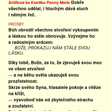
Dobře
Antifona ke Kantiku Panny Marie
všechno udělal, i hluchým dává sluch
i němým řeč.
PROSBY
Bůh obrodil všechno stvoření vykoupením
a láskou ho stále obnovuje. Vzývejme ho
s radostným srdcem:
BOŽE, PROKAZUJ NÁM STÁLE SVOU
LÁSKU.
Díky tobě, Bože, za to, že zjevuješ svou moc
ve všem stvoření
a na běhu světa ukazuješ svou
—
prozřetelnost.
Skrze svého Syna, hlasatele pokoje a vítěze
na kříži,
vysvoboď nás od zbytečného strachu
—
a zoufalství.