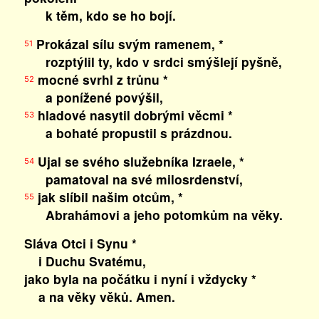
k těm, kdo se ho bojí.
Prokázal sílu svým ramenem, *
51
rozptýlil ty, kdo v srdci smýšlejí pyšně,
mocné svrhl z trůnu *
52
a ponížené povýšil,
hladové nasytil dobrými věcmi *
53
a bohaté propustil s prázdnou.
Ujal se svého služebníka Izraele, *
54
pamatoval na své milosrdenství,
jak slíbil našim otcům, *
55
Abrahámovi a jeho potomkům na věky.
Sláva Otci i Synu *
i Duchu Svatému,
jako byla na počátku i nyní i vždycky *
a na věky věků. Amen.