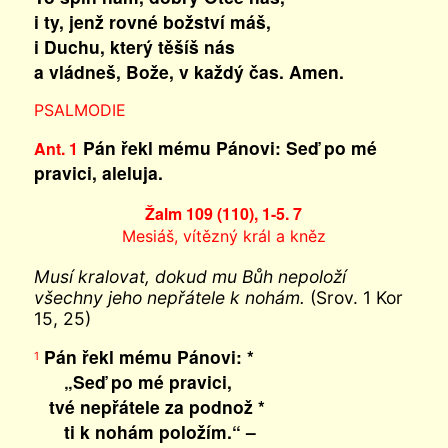
i ty, jenž rovné božství máš,
i Duchu, který těšíš nás
a vládneš, Bože, v každý čas. Amen.
PSALMODIE
Pán řekl mému Pánovi: Seď po mé
Ant. 1
pravici, aleluja.
Žalm 109 (110), 1-5. 7
Mesiáš, vítězný král a kněz
Musí kralovat, dokud mu Bůh nepoloží
všechny jeho nepřátele k nohám.
(Srov. 1 Kor
15, 25)
Pán řekl mému Pánovi: *
1
„Seď po mé pravici,
tvé nepřátele za podnož *
ti k nohám položím.“ –