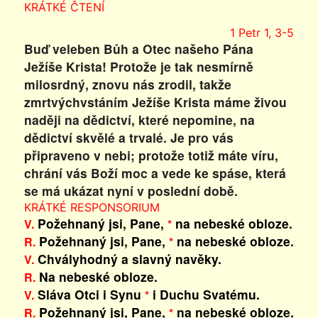
KRÁTKÉ ČTENÍ
1 Petr 1, 3-5
Buď veleben Bůh a Otec našeho Pána
Ježíše Krista! Protože je tak nesmírně
milosrdný, znovu nás zrodil, takže
zmrtvýchvstáním Ježíše Krista máme živou
naději na dědictví, které nepomine, na
dědictví skvělé a trvalé. Je pro vás
připraveno v nebi; protože totiž máte víru,
chrání vás Boží moc a vede ke spáse, která
se má ukázat nyní v poslední době.
KRÁTKÉ RESPONSORIUM
Požehnaný jsi, Pane,
na nebeské obloze.
V.
*
Požehnaný jsi, Pane,
na nebeské obloze.
R.
*
Chvályhodný a slavný navěky.
V.
Na nebeské obloze.
R.
Sláva Otci i Synu
i Duchu Svatému.
V.
*
Požehnaný jsi, Pane,
na nebeské obloze.
R.
*