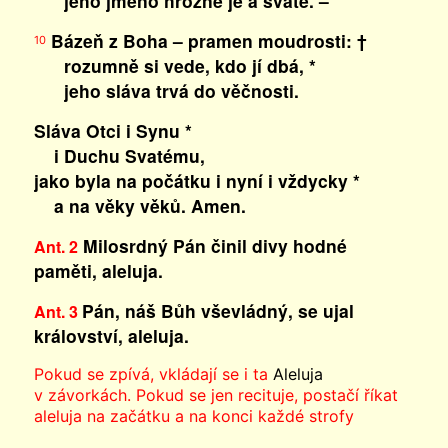
jeho jméno hrozné je a svaté. –
Bázeň z Boha – pramen moudrosti: †
10
rozumně si vede, kdo jí dbá, *
jeho sláva trvá do věčnosti.
Sláva Otci i Synu *
i Duchu Svatému,
jako byla na počátku i nyní i vždycky *
a na věky věků. Amen.
Milosrdný Pán činil divy hodné
Ant. 2
paměti, aleluja.
Pán, náš Bůh vševládný, se ujal
Ant. 3
království, aleluja.
Pokud se zpívá, vkládají se i ta
Aleluja
v závorkách. Pokud se jen recituje, postačí říkat
aleluja na začátku a na konci každé strofy