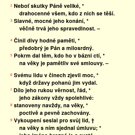
Neboť skutky Páně veliké, *
2
drahocenné všem, kdo z nich se těší.
Slavné, mocné jeho konání, *
3
věčně trvá jeho spravedlnost. –
Činil divy hodné paměti, *
4
předobrý je Pán a milosrdný.
Pokrm dal těm, kdo ho v bázni ctí, *
5
na věky je pamětliv své smlouvy. –
Svému lidu v činech zjevil moc, *
6
když državy pohanů jim vydal.
Dílo jeho rukou věrnost, řád, *
7
jeho zákony vždy spolehlivé:
stanoveny navždy, na věky, *
8
poctivě a pevně zachovány.
Vykoupení seslal pro svůj lid, †
9
na věky s ním sjednal úmluvu; *