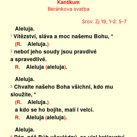
Kantikum
Beránkova svatba
Srov. Zj 19, 1-2. 5-7
Aleluja.
Vítězství, sláva a moc našemu Bohu, *
1
Aleluja.
(R.
)
neboť jeho soudy jsou pravdivé
2
a spravedlivé.
Aleluja
aleluja
.
R.
(
)
Aleluja.
Chvalte našeho Boha všichni, kdo mu
5
sloužíte, *
Aleluja.
(R.
)
a kdo se ho bojíte, malí i velcí.
Aleluja
aleluja
.
R.
(
)
Aleluja.
Pán, náš Bůh vševládný, se ujal království,
6