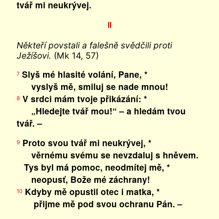
tvář mi neukrývej.
II
Někteří povstali a falešně svědčili proti
Ježíšovi.
(Mk 14, 57)
Slyš mé hlasité volání, Pane, *
7
vyslyš mě, smiluj se nade mnou!
V srdci mám tvoje přikázání: *
8
„Hledejte tvář mou!“ – a hledám tvou
tvář. –
Proto svou tvář mi neukrývej, *
9
věrnému svému se nevzdaluj s hněvem.
Tys byl má pomoc, neodmítej mě, *
neopusť, Bože mé záchrany!
Kdyby mě opustil otec i matka, *
10
přijme mě pod svou ochranu Pán. –