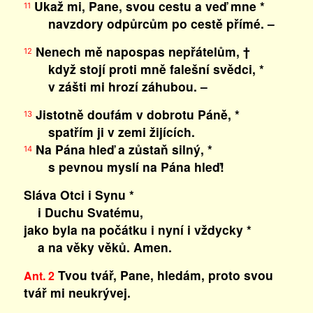
Ukaž mi, Pane, svou cestu a veď mne *
11
navzdory odpůrcům po cestě přímé. –
Nenech mě napospas nepřátelům, †
12
když stojí proti mně falešní svědci, *
v zášti mi hrozí záhubou. –
Jistotně doufám v dobrotu Páně, *
13
spatřím ji v zemi žijících.
Na Pána hleď a zůstaň silný, *
14
s pevnou myslí na Pána hleď!
Sláva Otci i Synu *
i Duchu Svatému,
jako byla na počátku i nyní i vždycky *
a na věky věků. Amen.
Tvou tvář, Pane, hledám, proto svou
Ant. 2
tvář mi neukrývej.