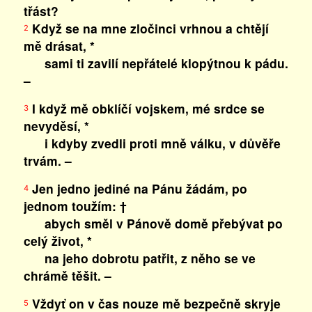
třást?
Když se na mne zločinci vrhnou a chtějí
2
mě drásat, *
sami ti zavilí nepřátelé klopýtnou k pádu.
–
I když mě obklíčí vojskem, mé srdce se
3
nevyděsí, *
i kdyby zvedli proti mně válku, v důvěře
trvám. –
Jen jedno jediné na Pánu žádám, po
4
jednom toužím: †
abych směl v Pánově domě přebývat po
celý život, *
na jeho dobrotu patřit, z něho se ve
chrámě těšit. –
Vždyť on v čas nouze mě bezpečně skryje
5