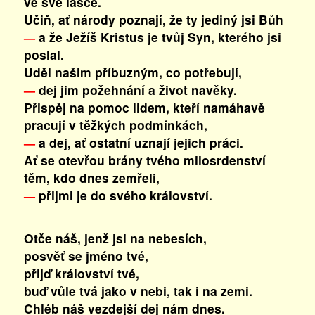
ve své lásce.
Učiň, ať národy poznají, že ty jediný jsi Bůh
a že Ježíš Kristus je tvůj Syn, kterého jsi
—
poslal.
Uděl našim příbuzným, co potřebují,
dej jim požehnání a život navěky.
—
Přispěj na pomoc lidem, kteří namáhavě
pracují v těžkých podmínkách,
a dej, ať ostatní uznají jejich práci.
—
Ať se otevřou brány tvého milosrdenství
těm, kdo dnes zemřeli,
přijmi je do svého království.
—
Otče náš, jenž jsi na nebesích,
posvěť se jméno tvé,
přijď království tvé,
buď vůle tvá jako v nebi, tak i na zemi.
Chléb náš vezdejší dej nám dnes.