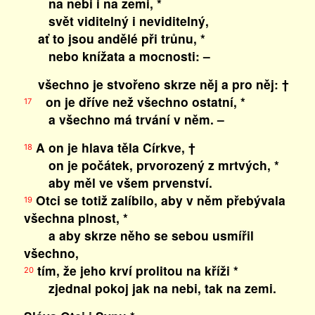
na nebi i na zemi, *
svět viditelný i neviditelný,
ať to jsou andělé při trůnu, *
nebo knížata a mocnosti: –
všechno je stvořeno skrze něj a pro něj: †
on je dříve než všechno ostatní, *
17
a všechno má trvání v něm. –
A on je hlava těla Církve, †
18
on je počátek, prvorozený z mrtvých, *
aby měl ve všem prvenství.
Otci se totiž zalíbilo, aby v něm přebývala
19
všechna plnost, *
a aby skrze něho se sebou usmířil
všechno,
tím, že jeho krví prolitou na kříži *
20
zjednal pokoj jak na nebi, tak na zemi.