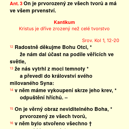
On je prvorozený ze všech tvorů a má
Ant. 3
ve všem prvenství.
Kantikum
Kristus je dříve zrozený než celé tvorstvo
Srov. Kol 1, 12-20
Radostně děkujme Bohu Otci, *
12
že nám dal účast na podíle věřících ve
světle,
že nás vytrhl z moci temnoty *
13
a převedl do království svého
milovaného Syna:
v něm máme vykoupení skrze jeho krev, *
14
odpuštění hříchů. –
On je věrný obraz neviditelného Boha, *
15
prvorozený ze všech tvorů,
v něm bylo stvořeno všechno †
16