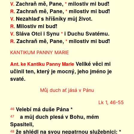
Zachraň mě, Pane,
milostiv mi buď!
V.
*
Zachraň mě, Pane,
milostiv mi buď!
R.
*
Nezahlaď s hříšníky můj život.
V.
Milostiv mi buď!
R.
Sláva Otci i Synu
i Duchu Svatému.
V.
*
Zachraň mě, Pane,
milostiv mi buď!
R.
*
KANTIKUM PANNY MARIE
Veliké věci mi
Ant. ke Kantiku Panny Marie
učinil ten, který je mocný, jeho jméno je
svaté.
Můj duch ať jásá v Pánu
Lk 1, 46-55
Velebí má duše Pána *
46
a můj duch plesá v Bohu, mém
47
Spasiteli,
že shlédl na svou nepatrnou služebnici: *
48