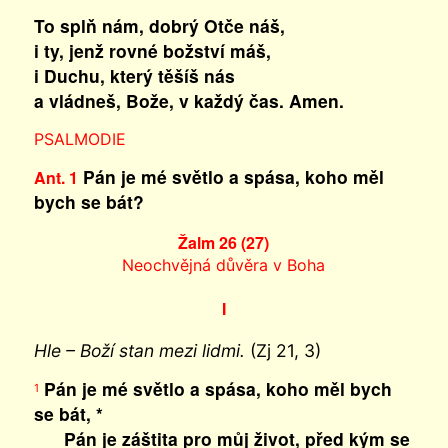
To splň nám, dobrý Otče náš,
i ty, jenž rovné božství máš,
i Duchu, který těšíš nás
a vládneš, Bože, v každý čas. Amen.
PSALMODIE
Pán je mé světlo a spása, koho měl
Ant. 1
bych se bát?
Žalm 26 (27)
Neochvějná důvěra v Boha
I
Hle – Boží stan mezi lidmi.
(Zj 21, 3)
Pán je mé světlo a spása, koho měl bych
1
se bát, *
Pán je záštita pro můj život, před kým se