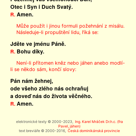
Otec i Syn
i Duch Svatý.
Amen.
R.
Může použít i jinou formuli požehnání z misálu.
Následuje-li propuštění lidu, říká se:
Jděte ve jménu Páně.
Bohu díky.
R.
Není-li přítomen kněz nebo jáhen anebo modlí-
li se někdo sám, končí slovy:
Pán nám žehnej,
ode všeho zlého nás ochraňuj
a doveď nás do života věčného.
Amen.
R.
elektronické texty © 2000-2023,
Ing. Karel Mráček Dr.h.c. (fra
Pavel, jáhen)
text breviáře © 2000-2016,
Česká dominikánská provincie