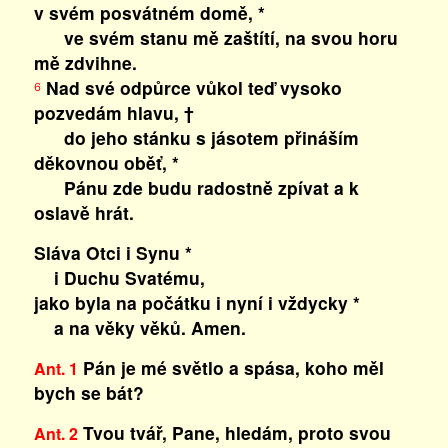
v svém posvátném domě, *
ve svém stanu mě zaštítí, na svou horu
mě zdvihne.
Nad své odpůrce vůkol teď vysoko
6
pozvedám hlavu, †
do jeho stánku s jásotem přináším
děkovnou oběť, *
Pánu zde budu radostně zpívat a k
oslavě hrát.
Sláva Otci i Synu *
i Duchu Svatému,
jako byla na počátku i nyní i vždycky *
a na věky věků. Amen.
Pán je mé světlo a spása, koho měl
Ant. 1
bych se bát?
Tvou tvář, Pane, hledám, proto svou
Ant. 2