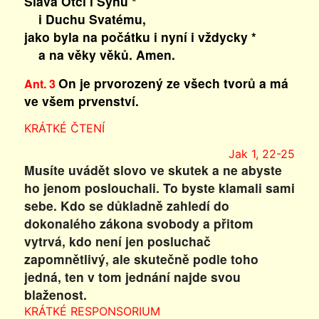
Sláva Otci i Synu *
i Duchu Svatému,
jako byla na počátku i nyní i vždycky *
a na věky věků. Amen.
On je prvorozený ze všech tvorů a má
Ant. 3
ve všem prvenství.
KRÁTKÉ ČTENÍ
Jak 1, 22-25
Musíte uvádět slovo ve skutek a ne abyste
ho jenom poslouchali. To byste klamali sami
sebe. Kdo se důkladně zahledí do
dokonalého zákona svobody a přitom
vytrvá, kdo není jen posluchač
zapomnětlivý, ale skutečně podle toho
jedná, ten v tom jednání najde svou
blaženost.
KRÁTKÉ RESPONSORIUM