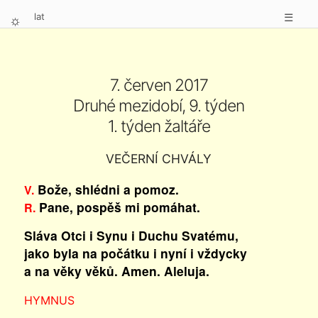
lat
☰
⛭
7. červen 2017
Druhé mezidobí, 9. týden
1. týden žaltáře
VEČERNÍ CHVÁLY
Bože, shlédni a pomoz.
V.
Pane, pospěš mi pomáhat.
R.
Sláva Otci i Synu i Duchu Svatému,
jako byla na počátku i nyní i vždycky
a na věky věků. Amen. Aleluja.
HYMNUS