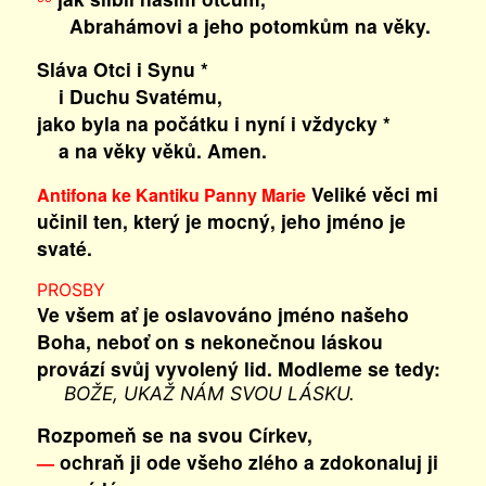
Abrahámovi a jeho potomkům na věky.
Sláva Otci i Synu *
i Duchu Svatému,
jako byla na počátku i nyní i vždycky *
a na věky věků. Amen.
Veliké věci mi
Antifona ke Kantiku Panny Marie
učinil ten, který je mocný, jeho jméno je
svaté.
PROSBY
Ve všem ať je oslavováno jméno našeho
Boha, neboť on s nekonečnou láskou
provází svůj vyvolený lid. Modleme se tedy:
BOŽE, UKAŽ NÁM SVOU LÁSKU.
Rozpomeň se na svou Církev,
ochraň ji ode všeho zlého a zdokonaluj ji
—