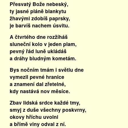
Přesvatý Bože nebeský,
ty jasné pláně blankytu
žhavými zdobíš paprsky,
je barvíš nachem úsvitu.
A čtvrtého dne rozžíháš
sluneční kolo v jeden plam,
pevný řád luně ukládáš
a dráhy bludným kometám.
Bys nočním tmám i světlu dne
vymezil pevné hranice
a znamení dal zřetelné,
kdy nastává nov měsíce.
Zbav lidská srdce každé tmy,
smyj z duše všechny poskvrny,
okovy hříchu uvolni
a břímě viny odval z ní.