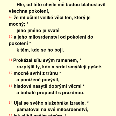
Hle, od této chvíle mě budou blahoslavit
všechna pokolení,
že mi učinil veliké věci ten, který je
49
mocný; *
jeho jméno je svaté
a jeho milosrdenství od pokolení do
50
pokolení *
k těm, kdo se ho bojí.
Prokázal sílu svým ramenem, *
51
rozptýlil ty, kdo v srdci smýšlejí pyšně,
mocné svrhl z trůnu *
52
a ponížené povýšil,
hladové nasytil dobrými věcmi *
53
a bohaté propustil s prázdnou.
Ujal se svého služebníka Izraele, *
54
pamatoval na své milosrdenství,
jak slíbil našim otcům, *
55