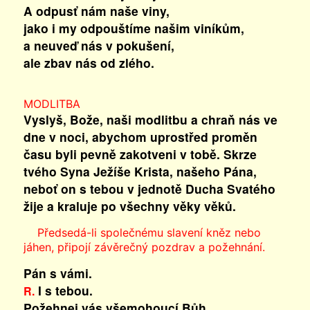
A odpusť nám naše viny,
jako i my odpouštíme našim viníkům,
a neuveď nás v pokušení,
ale zbav nás od zlého.
MODLITBA
Vyslyš, Bože, naši modlitbu a chraň nás ve
dne v noci, abychom uprostřed proměn
času byli pevně zakotveni v tobě. Skrze
tvého Syna Ježíše Krista, našeho Pána,
neboť on s tebou v jednotě Ducha Svatého
žije a kraluje po všechny věky věků.
Předsedá-li společnému slavení kněz nebo
jáhen, připojí závěrečný pozdrav a požehnání.
Pán s vámi.
I s tebou.
R.
Požehnej vás všemohoucí Bůh,