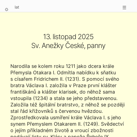
lat
☰
⛭
13. listopad 2025
Sv. Anežky České, panny
Narodila se kolem roku 1211 jako dcera krále
Přemysla Otakara I. Odmítla nabídku k sňatku
s císařem Fridrichem II. (1231). S pomocí svého
bratra Václava I. založila v Praze první klášter
františkánů a klášter klarisek, do něhož sama
vstoupila (1234) a stala se jeho představenou.
Založila též špitální bratrstvo, z něhož se později
stal řád křižovníků s červenou hvězdou.
Zprostředkovala usmíření krále Václava I. s jeho
synem Přemyslem Otakarem II. (1249). Svědectví
o jejím příkladném životě a vroucí zbožnosti
podávají listy sv. Kláry a papeže Řehoře IX.