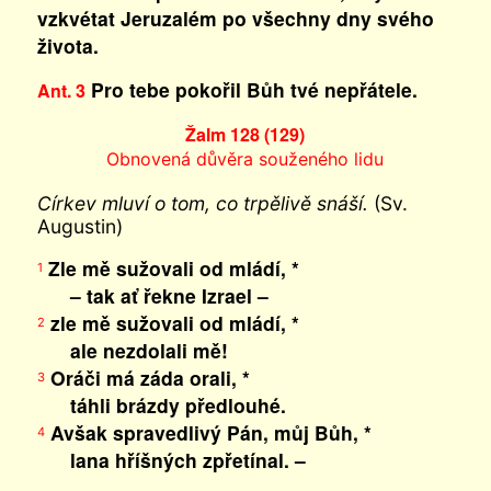
vzkvétat Jeruzalém po všechny dny svého
života.
Pro tebe pokořil Bůh tvé nepřátele.
Ant. 3
Žalm 128 (129)
Obnovená důvěra souženého lidu
Církev mluví o tom, co trpělivě snáší.
(Sv.
Augustin)
Zle mě sužovali od mládí, *
1
– tak ať řekne Izrael –
zle mě sužovali od mládí, *
2
ale nezdolali mě!
Oráči má záda orali, *
3
táhli brázdy předlouhé.
Avšak spravedlivý Pán, můj Bůh, *
4
lana hříšných zpřetínal. –