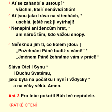
Ať se zahanbí a ustoupí *
5
všichni, kteří nenávidí Sión!
Ať jsou jako tráva na střechách, *
6
uschlá, ještě než ji vytrhají!
Nenaplní ani žencům hrst, *
7
ani náruč těm, kdo vážou snopy.
Neřeknou jim ti, co kolem jdou: †
8
„Požehnání Páně budiž s vámi!" *
„Jménem Páně žehnáme vám v práci!“
Sláva Otci i Synu *
i Duchu Svatému,
jako byla na počátku i nyní i vždycky *
a na věky věků. Amen.
Pro tebe pokořil Bůh tvé nepřátele.
Ant. 3
KRÁTKÉ ČTENÍ