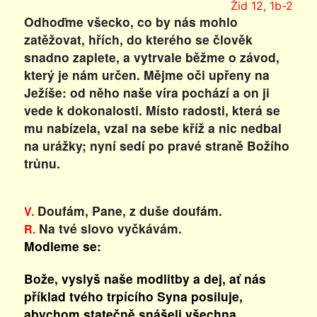
Žid 12, 1b-2
Odhoďme všecko, co by nás mohlo
zatěžovat, hřích, do kterého se člověk
snadno zaplete, a vytrvale běžme o závod,
který je nám určen. Mějme oči upřeny na
Ježíše: od něho naše víra pochází a on ji
vede k dokonalosti. Místo radosti, která se
mu nabízela, vzal na sebe kříž a nic nedbal
na urážky; nyní sedí po pravé straně Božího
trůnu.
Doufám, Pane, z duše doufám.
V.
Na tvé slovo vyčkávám.
R.
Modleme se:
Bože, vyslyš naše modlitby a dej, ať nás
příklad tvého trpícího Syna posiluje,
abychom statečně snášeli všechna