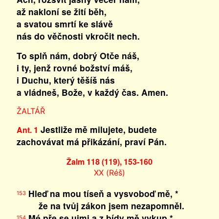
až nakloní se žití běh,
a svatou smrtí ke slávě
nás do věčnosti vkročit nech.
To splň nám, dobrý Otče náš,
i ty, jenž rovné božství máš,
i Duchu, který těšíš nás
a vládneš, Bože, v každý čas. Amen.
ŽALTÁŘ
Jestliže mě milujete, budete
Ant. 1
zachovávat má přikázání, praví Pán.
Žalm 118 (119), 153-160
XX (Réš)
Hleď na mou tíseň a vysvoboď mě, *
153
že na tvůj zákon jsem nezapomněl.
Mé pře se ujmi a z bídy mě vykup *
154