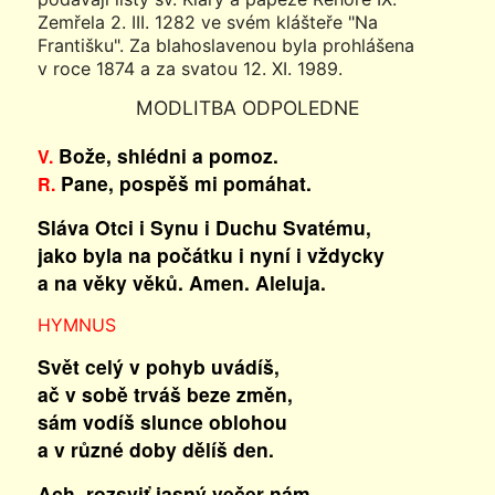
Zemřela 2. III. 1282 ve svém klášteře "Na
Františku". Za blahoslavenou byla prohlášena
v roce 1874 a za svatou 12. XI. 1989.
MODLITBA ODPOLEDNE
Bože, shlédni a pomoz.
V.
Pane, pospěš mi pomáhat.
R.
Sláva Otci i Synu i Duchu Svatému,
jako byla na počátku i nyní i vždycky
a na věky věků. Amen. Aleluja.
HYMNUS
Svět celý v pohyb uvádíš,
ač v sobě trváš beze změn,
sám vodíš slunce oblohou
a v různé doby dělíš den.
Ach, rozsviť jasný večer nám,