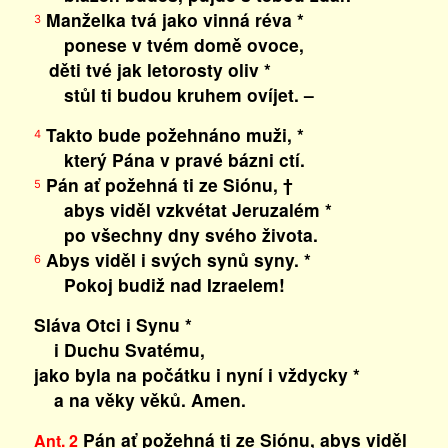
Manželka tvá jako vinná réva *
3
ponese v tvém domě ovoce,
děti tvé jak letorosty oliv *
stůl ti budou kruhem ovíjet. –
Takto bude požehnáno muži, *
4
který Pána v pravé bázni ctí.
Pán ať požehná ti ze Siónu, †
5
abys viděl vzkvétat Jeruzalém *
po všechny dny svého života.
Abys viděl i svých synů syny. *
6
Pokoj budiž nad Izraelem!
Sláva Otci i Synu *
i Duchu Svatému,
jako byla na počátku i nyní i vždycky *
a na věky věků. Amen.
Pán ať požehná ti ze Siónu, abys viděl
Ant. 2