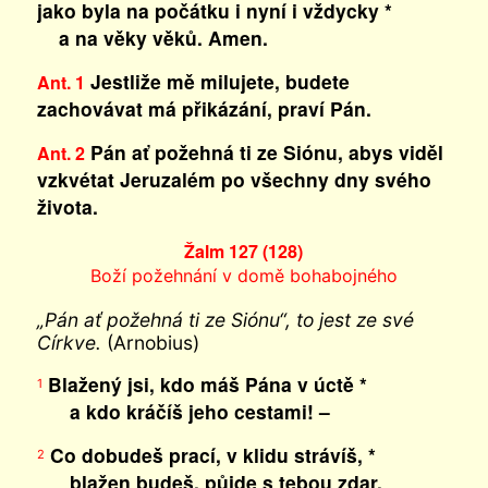
jako byla na počátku i nyní i vždycky *
a na věky věků. Amen.
Jestliže mě milujete, budete
Ant. 1
zachovávat má přikázání, praví Pán.
Pán ať požehná ti ze Siónu, abys viděl
Ant. 2
vzkvétat Jeruzalém po všechny dny svého
života.
Žalm 127 (128)
Boží požehnání v domě bohabojného
„Pán ať požehná ti ze Siónu“, to jest ze své
Církve.
(Arnobius)
Blažený jsi, kdo máš Pána v úctě *
1
a kdo kráčíš jeho cestami! –
Co dobudeš prací, v klidu strávíš, *
2
blažen budeš, půjde s tebou zdar.