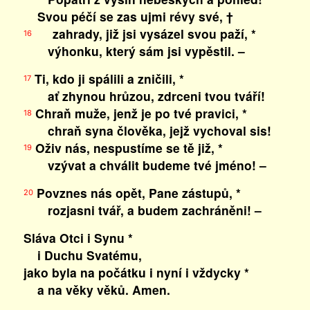
Svou péčí se zas ujmi révy své, †
zahrady, již jsi vysázel svou paží, *
16
výhonku, který sám jsi vypěstil. –
Ti, kdo ji spálili a zničili, *
17
ať zhynou hrůzou, zdrceni tvou tváří!
Chraň muže, jenž je po tvé pravici, *
18
chraň syna člověka, jejž vychoval sis!
Oživ nás, nespustíme se tě již, *
19
vzývat a chválit budeme tvé jméno! –
Povznes nás opět, Pane zástupů, *
20
rozjasni tvář, a budem zachráněni! –
Sláva Otci i Synu *
i Duchu Svatému,
jako byla na počátku i nyní i vždycky *
a na věky věků. Amen.