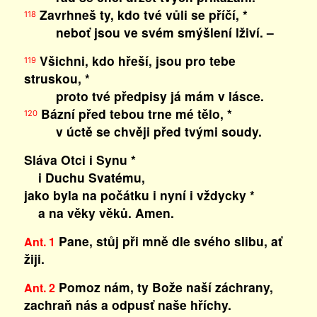
Zavrhneš ty, kdo tvé vůli se příčí, *
118
neboť jsou ve svém smýšlení lživí. –
Všichni, kdo hřeší, jsou pro tebe
119
struskou, *
proto tvé předpisy já mám v lásce.
Bázní před tebou trne mé tělo, *
120
v úctě se chvěji před tvými soudy.
Sláva Otci i Synu *
i Duchu Svatému,
jako byla na počátku i nyní i vždycky *
a na věky věků. Amen.
Pane, stůj při mně dle svého slibu, ať
Ant. 1
žiji.
Pomoz nám, ty Bože naší záchrany,
Ant. 2
zachraň nás a odpusť naše hříchy.