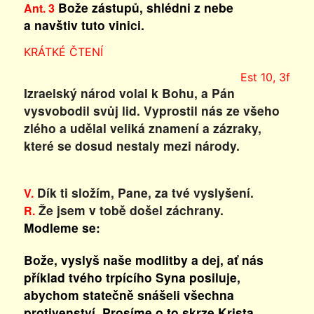
Bože zástupů, shlédni z nebe
Ant. 3
a navštiv tuto vinici.
KRÁTKÉ ČTENÍ
Est 10, 3f
Izraelský národ volal k Bohu, a Pán
vysvobodil svůj lid. Vyprostil nás ze všeho
zlého a udělal veliká znamení a zázraky,
které se dosud nestaly mezi národy.
Dík ti složím, Pane, za tvé vyslyšení.
V.
Že jsem v tobě došel záchrany.
R.
Modleme se:
Bože, vyslyš naše modlitby a dej, ať nás
příklad tvého trpícího Syna posiluje,
abychom statečně snášeli všechna
protivenství. Prosíme o to skrze Krista,