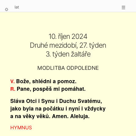
lat
☰
⛭
10. říjen 2024
Druhé mezidobí, 27. týden
3. týden žaltáře
MODLITBA ODPOLEDNE
Bože, shlédni a pomoz.
V.
Pane, pospěš mi pomáhat.
R.
Sláva Otci i Synu i Duchu Svatému,
jako byla na počátku i nyní i vždycky
a na věky věků. Amen. Aleluja.
HYMNUS