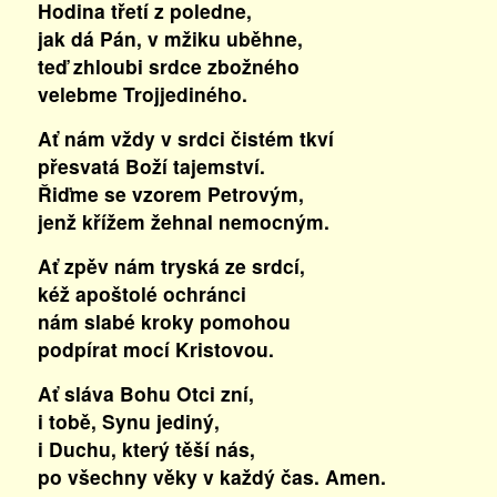
Hodina třetí z poledne,
jak dá Pán, v mžiku uběhne,
teď zhloubi srdce zbožného
velebme Trojjediného.
Ať nám vždy v srdci čistém tkví
přesvatá Boží tajemství.
Řiďme se vzorem Petrovým,
jenž křížem žehnal nemocným.
Ať zpěv nám tryská ze srdcí,
kéž apoštolé ochránci
nám slabé kroky pomohou
podpírat mocí Kristovou.
Ať sláva Bohu Otci zní,
i tobě, Synu jediný,
i Duchu, který těší nás,
po všechny věky v každý čas. Amen.