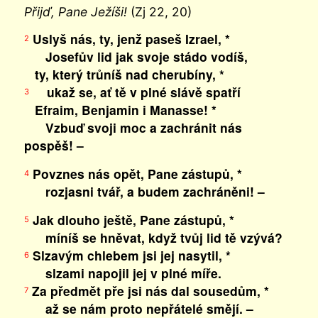
Přijď, Pane Ježíši!
(Zj 22, 20)
Uslyš nás, ty, jenž paseš Izrael, *
2
Josefův lid jak svoje stádo vodíš,
ty, který trůníš nad cherubíny, *
ukaž se, ať tě v plné slávě spatří
3
Efraim, Benjamin i Manasse! *
Vzbuď svoji moc a zachránit nás
pospěš! –
Povznes nás opět, Pane zástupů, *
4
rozjasni tvář, a budem zachráněni! –
Jak dlouho ještě, Pane zástupů, *
5
míníš se hněvat, když tvůj lid tě vzývá?
Slzavým chlebem jsi jej nasytil, *
6
slzami napojil jej v plné míře.
Za předmět pře jsi nás dal sousedům, *
7
až se nám proto nepřátelé smějí. –