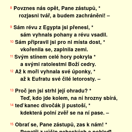
Povznes nás opět, Pane zástupů, *
8
rozjasni tvář, a budem zachráněni! –
Sám révu z Egypta jsi přenesl, *
9
sám vyhnals pohany a révu vsadil.
Sám připravil jsi pro ni místa dost, *
10
vkořenila se, zaplnila zemi.
Svým stínem celé hory pokryla *
11
a svými ratolestmi Boží cedry.
Až k moři vyhnala své úponky, *
12
až k Eufratu své čilé letorosty. –
Proč jen jsi strhl její ohradu? *
13
Teď, kdo jde kolem, na ní hrozny sbírá,
teď kanec divočák ji pustoší, *
14
kdekterá polní zvěř se na ní pase. –
Obrať se, Pane zástupů, zas k nám! *
15
Popatři z výšin nebeských a pohleď!