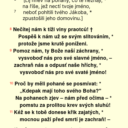
[Lij hněv na pohany, co tě neznají, *
na říše, jež nectí tvoje jméno,
neboť pohltili tvého Jákoba, *
7
zpustošili jeho domovinu.]
Nečítej nám k tíži viny praotců! †
8
Pospěš k nám už se svým slitováním, *
protože jsme krutě poníženi.
Pomoz nám, ty Bože naší záchrany, *
9
vysvoboď nás pro své slavné jméno, –
zachraň nás a odpusť naše hříchy, *
vysvoboď nás pro své svaté jméno!
Proč by měli pohané se posmívat: *
10
„Kdepak mají toho svého Boha?"
Na pohanech zjev – nám před očima – *
pomstu za prolitou krev svých sluhů!
Kéž se k tobě donese křik zajatých, *
11
mocnou paží před smrtí je zachraň! –