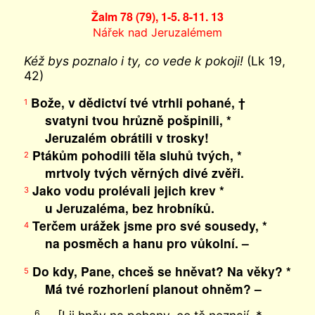
Žalm 78 (79), 1-5. 8-11. 13
Nářek nad Jeruzalémem
Kéž bys poznalo i ty, co vede k pokoji!
(Lk 19,
42)
Bože, v dědictví tvé vtrhli pohané, †
1
svatyni tvou hrůzně pošpinili, *
Jeruzalém obrátili v trosky!
Ptákům pohodili těla sluhů tvých, *
2
mrtvoly tvých věrných divé zvěři.
Jako vodu prolévali jejich krev *
3
u Jeruzaléma, bez hrobníků.
Terčem urážek jsme pro své sousedy, *
4
na posměch a hanu pro vůkolní. –
Do kdy, Pane, chceš se hněvat? Na věky? *
5
Má tvé rozhorlení planout ohněm? –
6