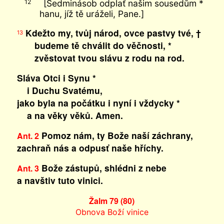
[Sedminásob odplať našim sousedům *
12
hanu, jíž tě uráželi, Pane.]
Kdežto my, tvůj národ, ovce pastvy tvé, †
13
budeme tě chválit do věčnosti, *
zvěstovat tvou slávu z rodu na rod.
Sláva Otci i Synu *
i Duchu Svatému,
jako byla na počátku i nyní i vždycky *
a na věky věků. Amen.
Pomoz nám, ty Bože naší záchrany,
Ant. 2
zachraň nás a odpusť naše hříchy.
Bože zástupů, shlédni z nebe
Ant. 3
a navštiv tuto vinici.
Žalm 79 (80)
Obnova Boží vinice