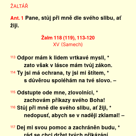
ŽALTÁŘ
Pane, stůj při mně dle svého slibu, ať
Ant. 1
žiji.
Žalm 118 (119), 113-120
XV (Samech)
Odpor mám k lidem vrtkavé mysli, *
113
zato však v lásce mám tvůj zákon.
Ty jsi má ochrana, ty jsi mi štítem, *
114
s důvěrou spoléhám na tvé slovo. –
Odstupte ode mne, zlovolníci, *
115
zachovám příkazy svého Boha!
Stůj při mně dle svého slibu, ať žiji, *
116
nedopusť, abych se v naději zklamal! –
Dej mi svou pomoc a zachráněn budu, *
117
rád se chci držet tvých přikázání.