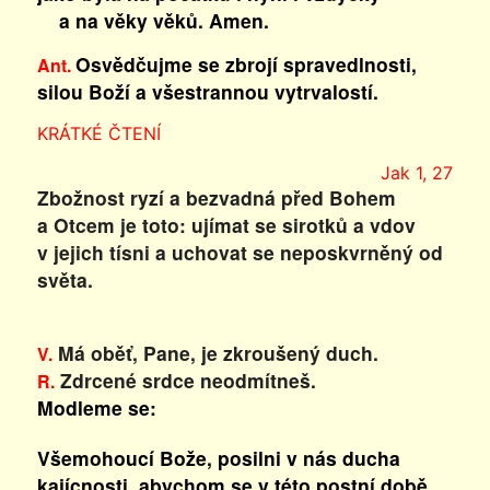
a na věky věků. Amen.
Osvědčujme se zbrojí spravedlnosti,
Ant.
silou Boží a všestrannou vytrvalostí.
KRÁTKÉ ČTENÍ
Jak 1, 27
Zbožnost ryzí a bezvadná před Bohem
a Otcem je toto: ujímat se sirotků a vdov
v jejich tísni a uchovat se neposkvrněný od
světa.
Má oběť, Pane, je zkroušený duch.
V.
Zdrcené srdce neodmítneš.
R.
Modleme se:
Všemohoucí Bože, posilni v nás ducha
kajícnosti, abychom se v této postní době