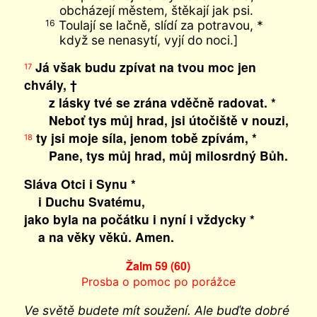
obcházejí městem, štěkají jak psi.
Toulají se lačně, slídí za potravou, *
16
když se nenasytí, vyjí do noci.]
Já však budu zpívat na tvou moc jen
17
chvály, †
z lásky tvé se zrána vděčně radovat. *
Neboť tys můj hrad, jsi útočiště v nouzi,
ty jsi moje síla, jenom tobě zpívám, *
18
Pane, tys můj hrad, můj milosrdný Bůh.
Sláva Otci i Synu *
i Duchu Svatému,
jako byla na počátku i nyní i vždycky *
a na věky věků. Amen.
Žalm 59 (60)
Prosba o pomoc po porážce
Ve světě budete mít soužení. Ale buďte dobré