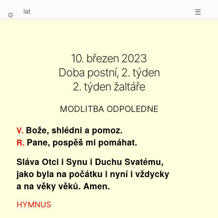
lat
☰
⛭
10. březen 2023
Doba postní, 2. týden
2. týden žaltáře
MODLITBA ODPOLEDNE
Bože, shlédni a pomoz.
V.
Pane, pospěš mi pomáhat.
R.
Sláva Otci i Synu i Duchu Svatému,
jako byla na počátku i nyní i vždycky
a na věky věků. Amen.
HYMNUS