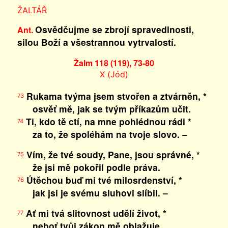
ŽALTÁŘ
Osvědčujme se zbrojí spravedlnosti,
Ant.
silou Boží a všestrannou vytrvalostí.
Žalm 118 (119), 73-80
X (Jód)
Rukama tvýma jsem stvořen a ztvárněn, *
73
osvěť mě, jak se tvým příkazům učit.
Ti, kdo tě ctí, na mne pohlédnou rádi *
74
za to, že spoléhám na tvoje slovo. –
Vím, že tvé soudy, Pane, jsou správné, *
75
že jsi mě pokořil podle práva.
Útěchou buď mi tvé milosrdenství, *
76
jak jsi je svému sluhovi slíbil. –
Ať mi tvá slitovnost udělí život, *
77
neboť tvůj zákon mě oblažuje.