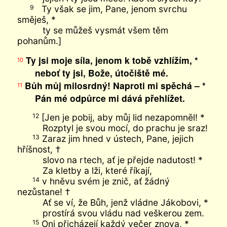
Ty však se jim, Pane, jenom svrchu
9
směješ, *
ty se můžeš vysmát všem těm
pohanům.]
Ty jsi moje síla, jenom k tobě vzhlížím, *
10
neboť ty jsi, Bože, útočiště mé.
Bůh můj milosrdný! Naproti mi spěchá – *
11
Pán mé odpůrce mi dává přehlížet.
[Jen je pobij, aby můj lid nezapomněl! *
12
Rozptyl je svou mocí, do prachu je sraz!
Zaraz jim hned v ústech, Pane, jejich
13
hříšnost, †
slovo na rtech, ať je přejde nadutost! *
Za kletby a lži, které říkají,
v hněvu svém je znič, ať žádný
14
nezůstane! †
Ať se ví, že Bůh, jenž vládne Jákobovi, *
prostírá svou vládu nad veškerou zem.
Oni přicházejí každý večer znova, *
15