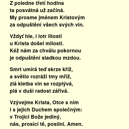
Z poledne třetí hodina
ta posvátná už začíná.
My prosme jménem Kristovým
za odpuštění všech svých vin.
Vždyť hle, i lotr lítostí
u Krista došel milosti.
Kéž nám za chválu pokornou
je odpuštění sladkou mzdou.
Smrt umírá teď skrze kříž,
a světlo rozráží tmy mříž,
zlá kletba vin se rozplývá,
plá v duši radost zářivá.
Vzývejme Krista, Otce s ním
i s jejich Duchem společným:
v Trojici Bože jediný,
nás, prosící tě, posilni. Amen.