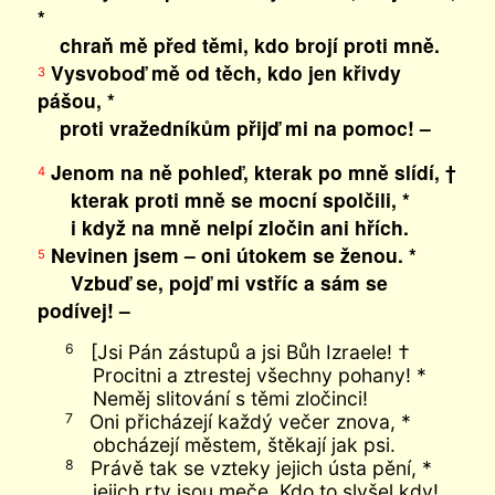
*
chraň mě před těmi, kdo brojí proti mně.
Vysvoboď mě od těch, kdo jen křivdy
3
pášou, *
proti vražedníkům přijď mi na pomoc! –
Jenom na ně pohleď, kterak po mně slídí, †
4
kterak proti mně se mocní spolčili, *
i když na mně nelpí zločin ani hřích.
Nevinen jsem – oni útokem se ženou. *
5
Vzbuď se, pojď mi vstříc a sám se
podívej! –
[Jsi Pán zástupů a jsi Bůh Izraele! †
6
Procitni a ztrestej všechny pohany! *
Neměj slitování s těmi zločinci!
Oni přicházejí každý večer znova, *
7
obcházejí městem, štěkají jak psi.
Právě tak se vzteky jejich ústa pění, *
8
jejich rty jsou meče. Kdo to slyšel kdy!