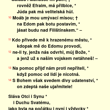
rovněž Efraim, má přilbice, *
Júda pak má velitelská hůl.
Moáb je mou umývací mísou; †
10
na Edom pak botu postavím, *
jásat budu nad Filištínskem.“ –
Kdo přivede mě k hrazenému městu, *
11
kdopak mě do Edomu provodí,
ne-li ty, jenžs nás odvrhl, můj Bože, *
12
a jenž už s naším vojskem netáhneš! –
Na pomoc přijď nám proti nepříteli, *
13
když pomoc od lidí je nicotná.
S Bohem však svedem divy udatenství, *
14
on zdeptá naše ujařmitele!
Sláva Otci i Synu *
i Duchu Svatému,
jako byla na počátku i nyní i vždycky *