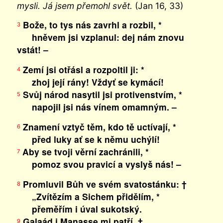
mysli. Já jsem přemohl svět.
(Jan 16, 33)
Bože, to tys nás zavrhl a rozbil, *
3
hněvem jsi vzplanul: dej nám znovu
vstát! –
Zemí jsi otřásl a rozpoltil ji: *
4
zhoj její rány! Vždyť se kymácí!
Svůj národ nasytil jsi protivenstvím, *
5
napojil jsi nás vínem omamným. –
Znamení vztyč těm, kdo tě uctívají, *
6
před luky ať se k němu uchýlí!
Aby se tvoji věrní zachránili, *
7
pomoz svou pravicí a vyslyš nás! –
Promluvil Bůh ve svém svatostánku: †
8
„Zvítězím a Sichem přidělím, *
přeměřím i úval sukotský.
Galaád i Manasse mi patří, †
9