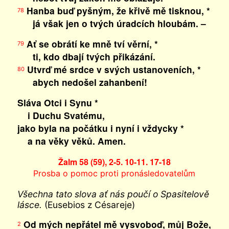
Hanba buď pyšným, že křivě mě tisknou, *
78
já však jen o tvých úradcích hloubám. –
Ať se obrátí ke mně tví věrní, *
79
ti, kdo dbají tvých přikázání.
Utvrď mé srdce v svých ustanoveních, *
80
abych nedošel zahanbení!
Sláva Otci i Synu *
i Duchu Svatému,
jako byla na počátku i nyní i vždycky *
a na věky věků. Amen.
Žalm 58 (59), 2-5. 10-11. 17-18
Prosba o pomoc proti pronásledovatelům
Všechna tato slova ať nás poučí o Spasitelově
lásce.
(Eusebios z Césareje)
Od mých nepřátel mě vysvoboď, můj Bože,
2