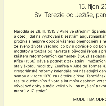
15. říjen 
Sv. Terezie od Ježíše, pan
Narodila se 28. III. 1515 v Avile ve středním Španěls
a otec ji dal na vychování k sestrám augustiniánk
prožívala nejprve období vážného onemocnění a nek
ze svého života všechno, co by ji odvádělo od Boha
modlitby a toužila po návratu k původní řeholi s př
kláštera reformovaných karmelitek (1562) zakládala
Kříže (1568) dávala podnět k zakládání i mužských 
staly školou modlitby. Zemřela v Albě de Tormes 4. 
gregoriánské reformy kalendáře byl následující den
svatou a v roce 1970 za učitelku církve. Tereziáns
realitu duchovního života a intimním osobním vztahe
vývoj své doby a měla velký vliv i na myšlení a t
autorů v 17. století.
MODLITBA ODP