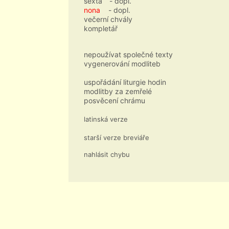
sexta
- dopl.
nona
- dopl.
večerní chvály
kompletář
nepoužívat společné texty
vygenerování modliteb
uspořádání liturgie hodin
modlitby za zemřelé
posvěcení chrámu
latinská verze
starší verze breviáře
nahlásit chybu