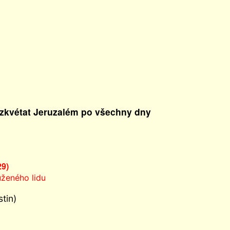
 vzkvétat Jeruzalém po všechny dny
29)
ženého lidu
tin)