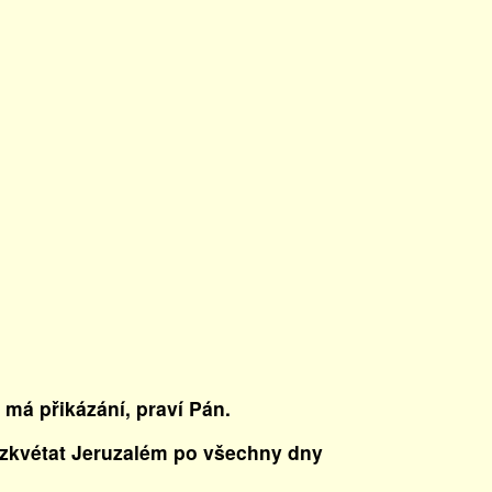
 má přikázání, praví Pán.
 vzkvétat Jeruzalém po všechny dny