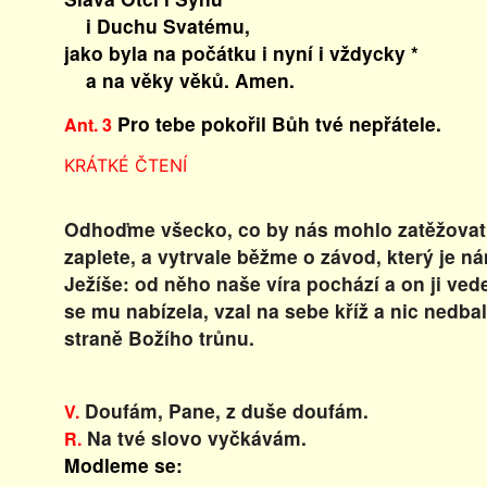
i Duchu Svatému,
jako byla na počátku i nyní i vždycky *
a na věky věků. Amen.
Pro tebe pokořil Bůh tvé nepřátele.
Ant. 3
KRÁTKÉ ČTENÍ
Odhoďme všecko, co by nás mohlo zatěžovat,
zaplete, a vytrvale běžme o závod, který je 
Ježíše: od něho naše víra pochází a on ji vede
se mu nabízela, vzal na sebe kříž a nic nedba
straně Božího trůnu.
Doufám, Pane, z duše doufám.
V.
Na tvé slovo vyčkávám.
R.
Modleme se: