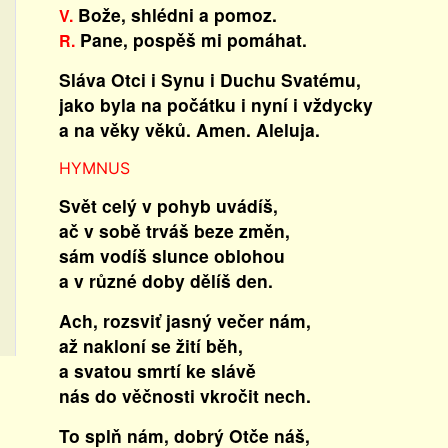
Bože, shlédni a pomoz.
V.
Pane, pospěš mi pomáhat.
R.
Sláva Otci i Synu i Duchu Svatému,
jako byla na počátku i nyní i vždycky
a na věky věků. Amen. Aleluja.
HYMNUS
Svět celý v pohyb uvádíš,
ač v sobě trváš beze změn,
sám vodíš slunce oblohou
a v různé doby dělíš den.
Ach, rozsviť jasný večer nám,
až nakloní se žití běh,
a svatou smrtí ke slávě
nás do věčnosti vkročit nech.
To splň nám, dobrý Otče náš,