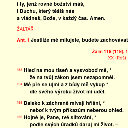
i ty, jenž rovné božství máš,
i Duchu, který těšíš nás
a vládneš, Bože, v každý čas. Amen.
ŽALTÁŘ
Jestliže mě milujete, budete zachovávat
Ant. 1
Žalm 118 (119), 
XX (Réš)
Hleď na mou tíseň a vysvoboď mě, *
153
že na tvůj zákon jsem nezapomněl.
Mé pře se ujmi a z bídy mě vykup *
154
dle svého výroku život mi uděl. –
Daleko k záchraně mívají hříšní, *
155
neboť k tvým příkazům neberou ohled.
Hojné je, Pane, tvé slitování, *
156
podle svých úradků daruj mi život. –