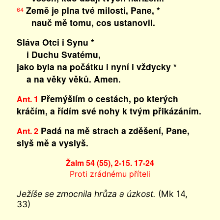
Země je plna tvé milosti, Pane, *
64
nauč mě tomu, cos ustanovil.
Sláva Otci i Synu *
i Duchu Svatému,
jako byla na počátku i nyní i vždycky *
a na věky věků. Amen.
Přemýšlím o cestách, po kterých
Ant. 1
kráčím, a řídím své nohy k tvým přikázáním.
Padá na mě strach a zděšení, Pane,
Ant. 2
slyš mě a vyslyš.
Žalm 54 (55), 2-15. 17-24
Proti zrádnému příteli
Ježíše se zmocnila hrůza a úzkost.
(Mk 14,
33)