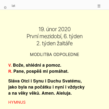
lat
☰
⛭
19. únor 2020
První mezidobí, 6. týden
2. týden žaltáře
MODLITBA ODPOLEDNE
Bože, shlédni a pomoz.
V.
Pane, pospěš mi pomáhat.
R.
Sláva Otci i Synu i Duchu Svatému,
jako byla na počátku i nyní i vždycky
a na věky věků. Amen. Aleluja.
HYMNUS