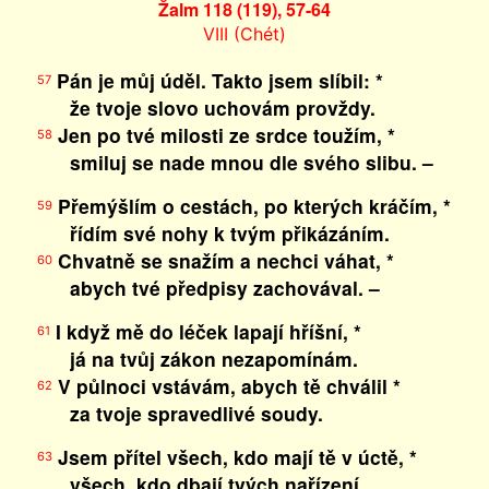
Žalm 118 (119), 57-64
VIII (Chét)
Pán je můj úděl. Takto jsem slíbil: *
57
že tvoje slovo uchovám provždy.
Jen po tvé milosti ze srdce toužím, *
58
smiluj se nade mnou dle svého slibu. –
Přemýšlím o cestách, po kterých kráčím, *
59
řídím své nohy k tvým přikázáním.
Chvatně se snažím a nechci váhat, *
60
abych tvé předpisy zachovával. –
I když mě do léček lapají hříšní, *
61
já na tvůj zákon nezapomínám.
V půlnoci vstávám, abych tě chválil *
62
za tvoje spravedlivé soudy.
Jsem přítel všech, kdo mají tě v úctě, *
63
všech, kdo dbají tvých nařízení.