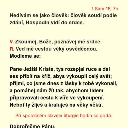
1 Sam 16, 7b
Nedívám se jako člověk: člověk soudí podle
zdání, Hospodin vidí do srdce.
Zkoumej, Bože, poznávej mé srdce.
V.
Veď mě cestou věky osvědčenou.
R.
Modleme se:
Pane Ježíši Kriste, tys rozepjal ruce a dal
ses přibít na kříž, abys vykoupil celý svět;
přijmi, co jsme dnes z lásky k tobě vykonali,
a pomáhej nám žít tak, abychom lidem
připravovali cestu k víře ve vykoupení.
Neboť ty žiješ a kraluješ na věky věků.
Při společném slavení liturgie hodin se dodá:
Dobrořečme Pánu.