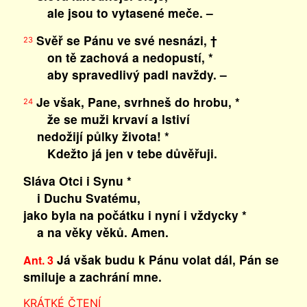
ale jsou to vytasené meče. –
Svěř se Pánu ve své nesnázi, †
23
on tě zachová a nedopustí, *
aby spravedlivý padl navždy. –
Je však, Pane, svrhneš do hrobu, *
24
že se muži krvaví a lstiví
nedožijí půlky života! *
Kdežto já jen v tebe důvěřuji.
Sláva Otci i Synu *
i Duchu Svatému,
jako byla na počátku i nyní i vždycky *
a na věky věků. Amen.
Já však budu k Pánu volat dál, Pán se
Ant. 3
smiluje a zachrání mne.
KRÁTKÉ ČTENÍ