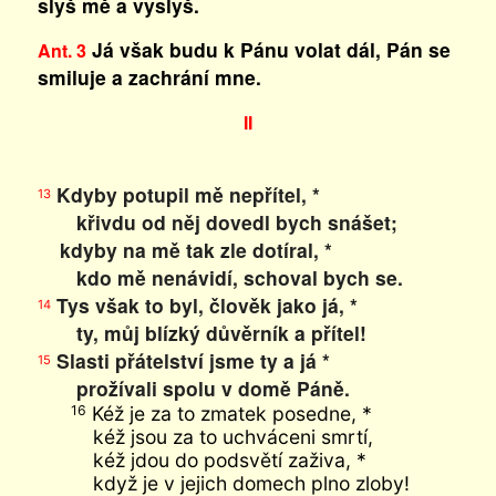
slyš mě a vyslyš.
Já však budu k Pánu volat dál, Pán se
Ant. 3
smiluje a zachrání mne.
II
Kdyby potupil mě nepřítel, *
13
křivdu od něj dovedl bych snášet;
kdyby na mě tak zle dotíral, *
kdo mě nenávidí, schoval bych se.
Tys však to byl, člověk jako já, *
14
ty, můj blízký důvěrník a přítel!
Slasti přátelství jsme ty a já *
15
prožívali spolu v domě Páně.
Kéž je za to zmatek posedne, *
16
kéž jsou za to uchváceni smrtí,
kéž jdou do podsvětí zaživa, *
když je v jejich domech plno zloby!