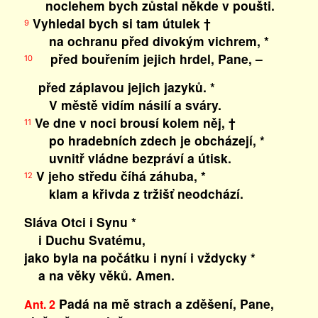
noclehem bych zůstal někde v poušti.
Vyhledal bych si tam útulek †
9
na ochranu před divokým vichrem, *
před bouřením jejich hrdel, Pane, –
10
před záplavou jejich jazyků. *
V městě vidím násilí a sváry.
Ve dne v noci brousí kolem něj, †
11
po hradebních zdech je obcházejí, *
uvnitř vládne bezpráví a útisk.
V jeho středu číhá záhuba, *
12
klam a křivda z tržišť neodchází.
Sláva Otci i Synu *
i Duchu Svatému,
jako byla na počátku i nyní i vždycky *
a na věky věků. Amen.
Padá na mě strach a zděšení, Pane,
Ant. 2