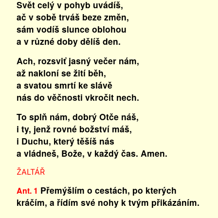
Svět celý v pohyb uvádíš,
ač v sobě trváš beze změn,
sám vodíš slunce oblohou
a v různé doby dělíš den.
Ach, rozsviť jasný večer nám,
až nakloní se žití běh,
a svatou smrtí ke slávě
nás do věčnosti vkročit nech.
To splň nám, dobrý Otče náš,
i ty, jenž rovné božství máš,
i Duchu, který těšíš nás
a vládneš, Bože, v každý čas. Amen.
ŽALTÁŘ
Přemýšlím o cestách, po kterých
Ant. 1
kráčím, a řídím své nohy k tvým přikázáním.