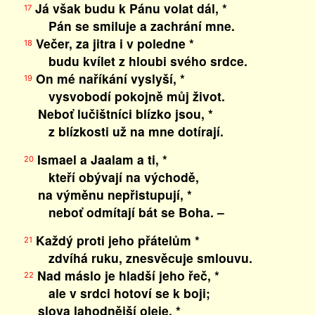
Já však budu k Pánu volat dál, *
17
Pán se smiluje a zachrání mne.
Večer, za jitra i v poledne *
18
budu kvílet z hloubi svého srdce.
On mé naříkání vyslyší, *
19
vysvobodí pokojně můj život.
Neboť lučištníci blízko jsou, *
z blízkosti už na mne dotírají.
Ismael a Jaalam a ti, *
20
kteří obývají na východě,
na výměnu nepřistupují, *
neboť odmítají bát se Boha. –
Každý proti jeho přátelům *
21
zdvíhá ruku, znesvěcuje smlouvu.
Nad máslo je hladší jeho řeč, *
22
ale v srdci hotoví se k boji;
slova lahodnější oleje, *