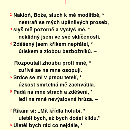
I
Nakloň, Bože, sluch k mé modlitbě, *
2
nestraň se mých úpěnlivých proseb,
slyš mě pozorně a vyslyš mě, *
3
neklidný jsem ve své sklíčenosti.
Zděšený jsem křikem nepřátel, *
4
útiskem a zlobou bezbožníků. –
Rozpoutali zhoubu proti mně, *
zuřivě se na mne osopují.
Srdce se mi v prsou tetelí, *
5
úzkost smrtelná mě zachvátila.
Padá na mne strach a zděšení, *
6
leží na mně nevýslovná hrůza. –
Říkám si: „Mít křídla holubí, *
7
uletěl bych, až bych došel klidu."
Uletěl bych rád co nejdále, *
8