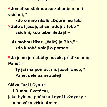
Jen ať se stáhnou se zahanbením ti
4
všichni, *
kdo o mně říkali: „Dobře mu tak.“
Zato ať jásají, ať se radují v tobě *
5
všichni, kdo tebe hledají! –
Ať mohou říkat: „Velký je Bůh," *
kdo k tobě volají o pomoc. –
Já jsem jen ubohý nuzák, přijď ke mně,
6
Pane! †
Ty jsi má pomoc, můj zachránce, *
Pane, déle už neotálej!
Sláva Otci i Synu *
i Duchu Svatému,
jako byla na počátku i nyní i vždycky *
a na věky věků. Amen.