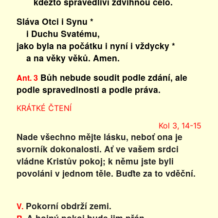
kdežto spravedliví zdvihnou čelo.
Sláva Otci i Synu *
i Duchu Svatému,
jako byla na počátku i nyní i vždycky *
a na věky věků. Amen.
Bůh nebude soudit podle zdání, ale
Ant. 3
podle spravedlnosti a podle práva.
KRÁTKÉ ČTENÍ
Kol 3, 14-15
Nade všechno mějte lásku, neboť ona je
svorník dokonalosti. Ať ve vašem srdci
vládne Kristův pokoj; k němu jste byli
povoláni v jednom těle. Buďte za to vděční.
Pokorní obdrží zemi.
V.
A hojný pokoj bude jim přán.