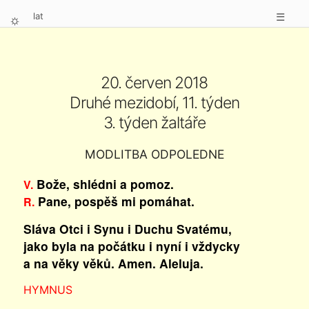
lat
☰
⛭
20. červen 2018
Druhé mezidobí, 11. týden
3. týden žaltáře
MODLITBA ODPOLEDNE
Bože, shlédni a pomoz.
V.
Pane, pospěš mi pomáhat.
R.
Sláva Otci i Synu i Duchu Svatému,
jako byla na počátku i nyní i vždycky
a na věky věků. Amen. Aleluja.
HYMNUS