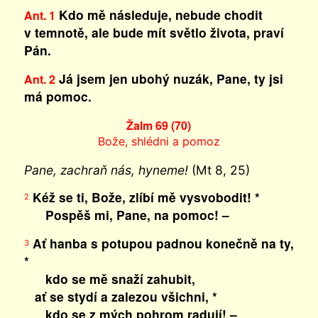
Kdo mě následuje, nebude chodit
Ant. 1
v temnotě, ale bude mít světlo života, praví
Pán.
Já jsem jen ubohý nuzák, Pane, ty jsi
Ant. 2
má pomoc.
Žalm 69 (70)
Bože, shlédni a pomoz
Pane, zachraň nás, hyneme!
(Mt 8, 25)
Kéž se ti, Bože, zlíbí mě vysvobodit! *
2
Pospěš mi, Pane, na pomoc! –
Ať hanba s potupou padnou konečně na ty,
3
*
kdo se mě snaží zahubit,
ať se stydí a zalezou všichni, *
kdo se z mých pohrom radují! –