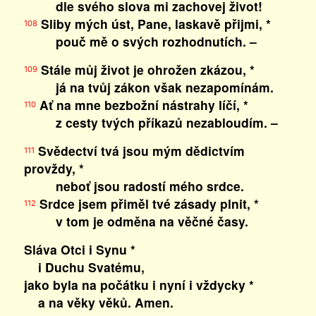
dle svého slova mi zachovej život!
Sliby mých úst, Pane, laskavě přijmi, *
108
pouč mě o svých rozhodnutích. –
Stále můj život je ohrožen zkázou, *
109
já na tvůj zákon však nezapomínám.
Ať na mne bezbožní nástrahy líčí, *
110
z cesty tvých příkazů nezabloudím. –
Svědectví tvá jsou mým dědictvím
111
provždy, *
neboť jsou radostí mého srdce.
Srdce jsem přiměl tvé zásady plnit, *
112
v tom je odměna na věčné časy.
Sláva Otci i Synu *
i Duchu Svatému,
jako byla na počátku i nyní i vždycky *
a na věky věků. Amen.