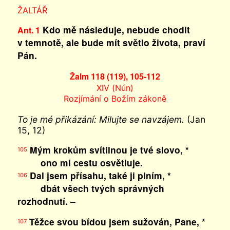
ŽALTÁŘ
Kdo mě následuje, nebude chodit
Ant. 1
v temnotě, ale bude mít světlo života, praví
Pán.
Žalm 118 (119), 105-112
XIV (Nún)
Rozjímání o Božím zákoně
To je mé přikázání: Milujte se navzájem.
(Jan
15, 12)
Mým krokům svítilnou je tvé slovo, *
105
ono mi cestu osvětluje.
Dal jsem přísahu, také ji plním, *
106
dbát všech tvých správných
rozhodnutí. –
Těžce svou bídou jsem sužován, Pane, *
107