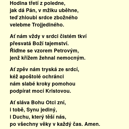
Hodina třetí z poledne,
jak dá Pán, v mžiku uběhne,
teď zhloubi srdce zbožného
velebme Trojjediného.
Ať nám vždy v srdci čistém tkví
přesvatá Boží tajemství.
Řiďme se vzorem Petrovým,
jenž křížem žehnal nemocným.
Ať zpěv nám tryská ze srdcí,
kéž apoštolé ochránci
nám slabé kroky pomohou
podpírat mocí Kristovou.
Ať sláva Bohu Otci zní,
i tobě, Synu jediný,
i Duchu, který těší nás,
po všechny věky v každý čas. Amen.