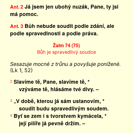
Já jsem jen ubohý nuzák, Pane, ty jsi
Ant. 2
má pomoc.
Bůh nebude soudit podle zdání, ale
Ant. 3
podle spravedlnosti a podle práva.
Žalm 74 (75)
Bůh je spravedlivý soudce
Sesazuje mocné z trůnu a povyšuje ponížené.
(Lk 1, 52)
Slavíme tě, Pane, slavíme tě, *
2
vzýváme tě, hlásáme tvé divy. –
„V době, kterou já sám ustanovím, *
3
soudit budu spravedlivým soudem.
Byť se zem i s tvorstvem kymácela, *
4
její pilíře já pevně držím. –