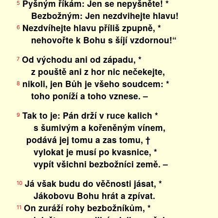
Pyšným říkám: Jen se nepyšněte! *
5
Bezbožným: Jen nezdvihejte hlavu!
Nezdvíhejte hlavu příliš zpupně, *
6
nehovořte k Bohu s šíjí vzdornou!“
Od východu ani od západu, *
7
z pouště ani z hor nic nečekejte,
nikoli, jen Bůh je všeho soudcem: *
8
toho poníží a toho vznese. –
Tak to je: Pán drží v ruce kalich *
9
s šumivým a kořeněným vínem,
podává jej tomu a zas tomu, †
vylokat je musí po kvasnice, *
vypít všichni bezbožníci země. –
Já však budu do věčnosti jásat, *
10
Jákobovu Bohu hrát a zpívat.
On zuráží rohy bezbožníkům, *
11