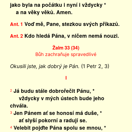
jako byla na počátku i nyní i vždycky *
a na věky věků. Amen.
Voď mě, Pane, stezkou svých příkazů.
Ant. 1
Kdo hledá Pána, v ničem nemá nouzi.
Ant. 2
Žalm 33 (34)
Bůh zachraňuje spravedlivé
Okusili jste, jak dobrý je Pán.
(1 Petr 2, 3)
I
Já budu stále dobrořečit Pánu, *
2
vždycky v mých ústech bude jeho
chvála.
Jen Pánem ať se honosí má duše, *
3
ať slyší pokorní a radují se.
Velebit pojďte Pána spolu se mnou, *
4