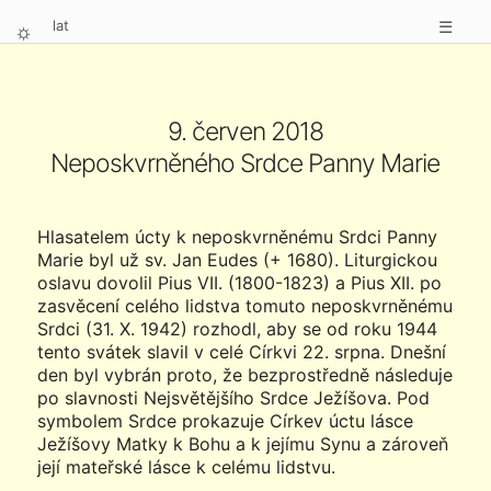
lat
☰
⛭
9. červen 2018
Neposkvrněného Srdce Panny Marie
Hlasatelem úcty k neposkvrněnému Srdci Panny
Marie byl už sv. Jan Eudes (+ 1680). Liturgickou
oslavu dovolil Pius VII. (1800-1823) a Pius XII. po
zasvěcení celého lidstva tomuto neposkvrněnému
Srdci (31. X. 1942) rozhodl, aby se od roku 1944
tento svátek slavil v celé Církvi 22. srpna. Dnešní
den byl vybrán proto, že bezprostředně následuje
po slavnosti Nejsvětějšího Srdce Ježíšova. Pod
symbolem Srdce prokazuje Církev úctu lásce
Ježíšovy Matky k Bohu a k jejímu Synu a zároveň
její mateřské lásce k celému lidstvu.