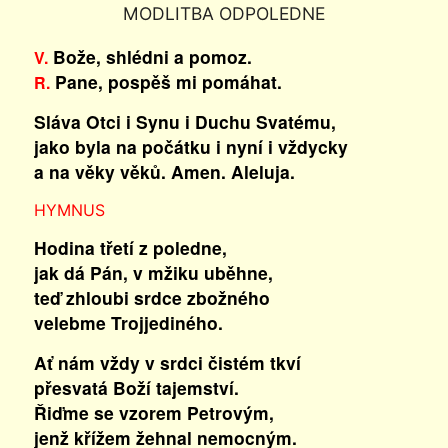
MODLITBA ODPOLEDNE
Bože, shlédni a pomoz.
V.
Pane, pospěš mi pomáhat.
R.
Sláva Otci i Synu i Duchu Svatému,
jako byla na počátku i nyní i vždycky
a na věky věků. Amen. Aleluja.
HYMNUS
Hodina třetí z poledne,
jak dá Pán, v mžiku uběhne,
teď zhloubi srdce zbožného
velebme Trojjediného.
Ať nám vždy v srdci čistém tkví
přesvatá Boží tajemství.
Řiďme se vzorem Petrovým,
jenž křížem žehnal nemocným.