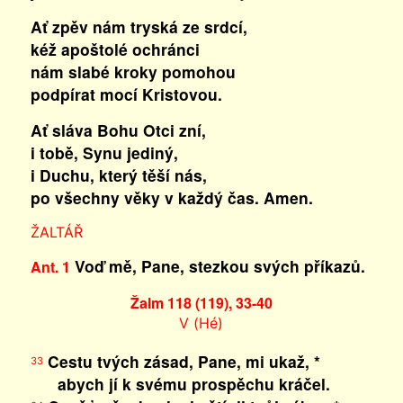
Ať zpěv nám tryská ze srdcí,
kéž apoštolé ochránci
nám slabé kroky pomohou
podpírat mocí Kristovou.
Ať sláva Bohu Otci zní,
i tobě, Synu jediný,
i Duchu, který těší nás,
po všechny věky v každý čas. Amen.
ŽALTÁŘ
Voď mě, Pane, stezkou svých příkazů.
Ant. 1
Žalm 118 (119), 33-40
V (Hé)
Cestu tvých zásad, Pane, mi ukaž, *
33
abych jí k svému prospěchu kráčel.