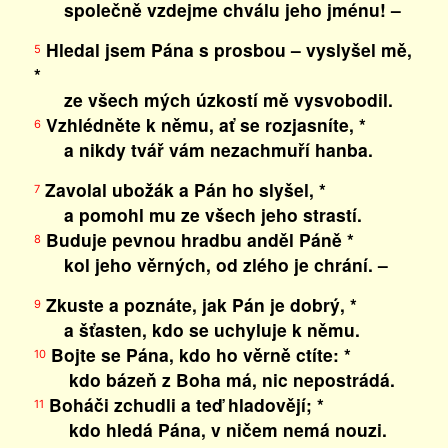
společně vzdejme chválu jeho jménu! –
Hledal jsem Pána s prosbou – vyslyšel mě,
5
*
ze všech mých úzkostí mě vysvobodil.
Vzhlédněte k němu, ať se rozjasníte, *
6
a nikdy tvář vám nezachmuří hanba.
Zavolal ubožák a Pán ho slyšel, *
7
a pomohl mu ze všech jeho strastí.
Buduje pevnou hradbu anděl Páně *
8
kol jeho věrných, od zlého je chrání. –
Zkuste a poznáte, jak Pán je dobrý, *
9
a šťasten, kdo se uchyluje k němu.
Bojte se Pána, kdo ho věrně ctíte: *
10
kdo bázeň z Boha má, nic nepostrádá.
Boháči zchudli a teď hladovějí; *
11
kdo hledá Pána, v ničem nemá nouzi.