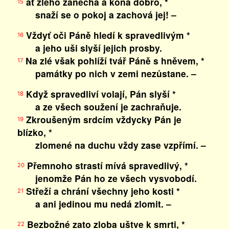
ať zlého zanechá a koná dobro, *
15
snaží se o pokoj a zachová jej! –
Vždyť oči Páně hledí k spravedlivým *
16
a jeho uši slyší jejich prosby.
Na zlé však pohlíží tvář Páně s hněvem, *
17
památky po nich v zemi nezůstane. –
Když spravedliví volají, Pán slyší *
18
a ze všech soužení je zachraňuje.
Zkroušeným srdcím vždycky Pán je
19
blízko, *
zlomené na duchu vždy zase vzpřímí. –
Přemnoho strastí mívá spravedlivý, *
20
jenomže Pán ho ze všech vysvobodí.
Střeží a chrání všechny jeho kosti *
21
a ani jedinou mu nedá zlomit. –
Bezbožné zato zloba uštve k smrti, *
22