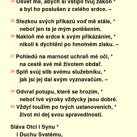
Osvěť mě, abych si vštípil tvůj zákon *
34
a byl ho poslušen z celého srdce. –
Stezkou svých příkazů voď mě stále, *
35
neboť jen ta je mým potěšením.
Nakloň mé srdce k svým přikázáním, *
36
nikoli k dychtění po hmotném zisku. –
Pohledů na marnost uchraň mé oči, *
37
na cestě své mě životem obdař.
Splň svůj slib svému služebníku, *
38
jak jsi jej dal svým vyznavačům. –
Odvrať potupu, které se hrozím, *
39
neboť tvé výroky vždycky jsou dobré.
Vždyť toužím po tvých ustanoveních, *
40
život mi dej svou spravedlností.
Sláva Otci i Synu *
i Duchu Svatému,