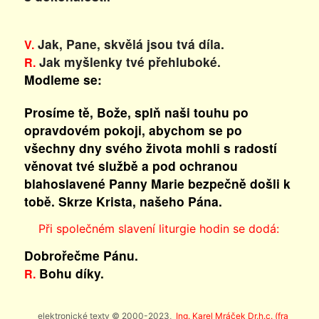
Jak, Pane, skvělá jsou tvá díla.
V.
Jak myšlenky tvé přehluboké.
R.
Modleme se:
Prosíme tě, Bože, splň naši touhu po
opravdovém pokoji, abychom se po
všechny dny svého života mohli s radostí
věnovat tvé službě a pod ochranou
blahoslavené Panny Marie bezpečně došli k
tobě. Skrze Krista, našeho Pána.
Při společném slavení liturgie hodin se dodá:
Dobrořečme Pánu.
Bohu díky.
R.
elektronické texty © 2000-2023,
Ing. Karel Mráček Dr.h.c. (fra