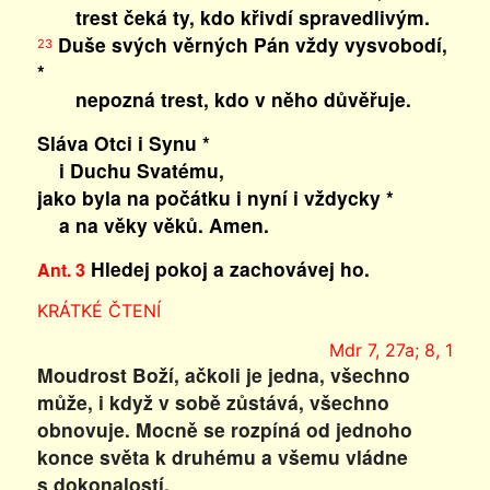
trest čeká ty, kdo křivdí spravedlivým.
Duše svých věrných Pán vždy vysvobodí,
23
*
nepozná trest, kdo v něho důvěřuje.
Sláva Otci i Synu *
i Duchu Svatému,
jako byla na počátku i nyní i vždycky *
a na věky věků. Amen.
Hledej pokoj a zachovávej ho.
Ant. 3
KRÁTKÉ ČTENÍ
Mdr 7, 27a; 8, 1
Moudrost Boží, ačkoli je jedna, všechno
může, i když v sobě zůstává, všechno
obnovuje. Mocně se rozpíná od jednoho
konce světa k druhému a všemu vládne
s dokonalostí.