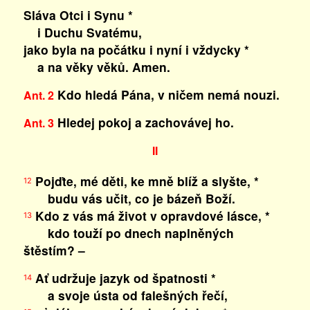
Sláva Otci i Synu *
i Duchu Svatému,
jako byla na počátku i nyní i vždycky *
a na věky věků. Amen.
Kdo hledá Pána, v ničem nemá nouzi.
Ant. 2
Hledej pokoj a zachovávej ho.
Ant. 3
II
Pojďte, mé děti, ke mně blíž a slyšte, *
12
budu vás učit, co je bázeň Boží.
Kdo z vás má život v opravdové lásce, *
13
kdo touží po dnech naplněných
štěstím? –
Ať udržuje jazyk od špatnosti *
14
a svoje ústa od falešných řečí,