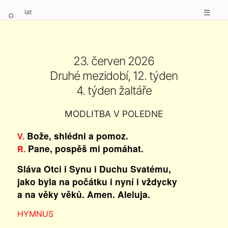
lat
☰
⛭
23. červen 2026
Druhé mezidobí, 12. týden
4. týden žaltáře
MODLITBA V POLEDNE
Bože, shlédni a pomoz.
V.
Pane, pospěš mi pomáhat.
R.
Sláva Otci i Synu i Duchu Svatému,
jako byla na počátku i nyní i vždycky
a na věky věků. Amen. Aleluja.
HYMNUS