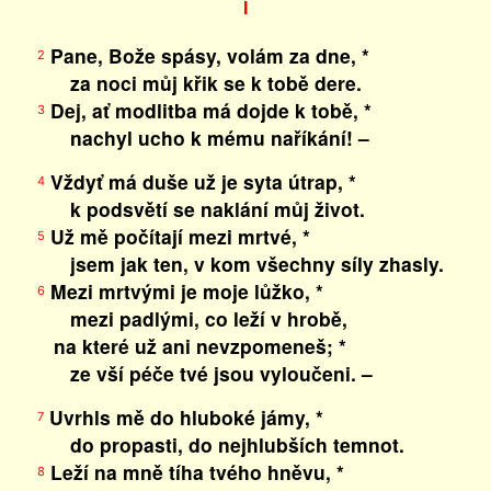
I
Pane, Bože spásy, volám za dne, *
2
za noci můj křik se k tobě dere.
Dej, ať modlitba má dojde k tobě, *
3
nachyl ucho k mému naříkání! –
Vždyť má duše už je syta útrap, *
4
k podsvětí se naklání můj život.
Už mě počítají mezi mrtvé, *
5
jsem jak ten, v kom všechny síly zhasly.
Mezi mrtvými je moje lůžko, *
6
mezi padlými, co leží v hrobě,
na které už ani nevzpomeneš; *
ze vší péče tvé jsou vyloučeni. –
Uvrhls mě do hluboké jámy, *
7
do propasti, do nejhlubších temnot.
Leží na mně tíha tvého hněvu, *
8