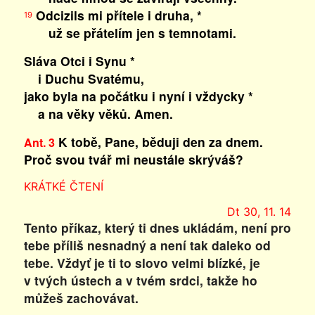
Odcizils mi přítele i druha, *
19
už se přátelím jen s temnotami.
Sláva Otci i Synu *
i Duchu Svatému,
jako byla na počátku i nyní i vždycky *
a na věky věků. Amen.
K tobě, Pane, běduji den za dnem.
Ant. 3
Proč svou tvář mi neustále skrýváš?
KRÁTKÉ ČTENÍ
Dt 30, 11. 14
Tento příkaz, který ti dnes ukládám, není pro
tebe příliš nesnadný a není tak daleko od
tebe. Vždyť je ti to slovo velmi blízké, je
v tvých ústech a v tvém srdci, takže ho
můžeš zachovávat.