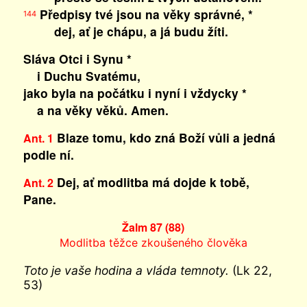
Předpisy tvé jsou na věky správné, *
144
dej, ať je chápu, a já budu žíti.
Sláva Otci i Synu *
i Duchu Svatému,
jako byla na počátku i nyní i vždycky *
a na věky věků. Amen.
Blaze tomu, kdo zná Boží vůli a jedná
Ant. 1
podle ní.
Dej, ať modlitba má dojde k tobě,
Ant. 2
Pane.
Žalm 87 (88)
Modlitba těžce zkoušeného člověka
Toto je vaše hodina a vláda temnoty.
(Lk 22,
53)