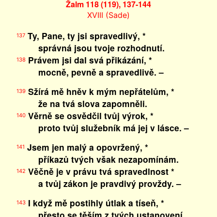
Žalm 118 (119), 137-144
XVIII (Sade)
Ty, Pane, ty jsi spravedlivý, *
137
správná jsou tvoje rozhodnutí.
Právem jsi dal svá přikázání, *
138
mocně, pevně a spravedlivě. –
Sžírá mě hněv k mým nepřátelům, *
139
že na tvá slova zapomněli.
Věrně se osvědčil tvůj výrok, *
140
proto tvůj služebník má jej v lásce. –
Jsem jen malý a opovržený, *
141
příkazů tvých však nezapomínám.
Věčně je v právu tvá spravedlnost *
142
a tvůj zákon je pravdivý provždy. –
I když mě postihly útlak a tíseň, *
143
přesto se těším z tvých ustanovení.