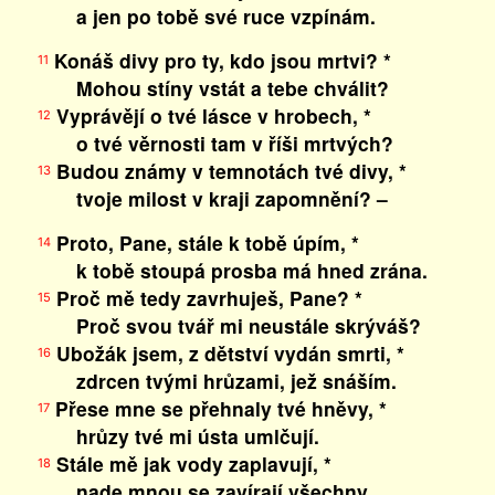
a jen po tobě své ruce vzpínám.
Konáš divy pro ty, kdo jsou mrtvi? *
11
Mohou stíny vstát a tebe chválit?
Vyprávějí o tvé lásce v hrobech, *
12
o tvé věrnosti tam v říši mrtvých?
Budou známy v temnotách tvé divy, *
13
tvoje milost v kraji zapomnění? –
Proto, Pane, stále k tobě úpím, *
14
k tobě stoupá prosba má hned zrána.
Proč mě tedy zavrhuješ, Pane? *
15
Proč svou tvář mi neustále skrýváš?
Ubožák jsem, z dětství vydán smrti, *
16
zdrcen tvými hrůzami, jež snáším.
Přese mne se přehnaly tvé hněvy, *
17
hrůzy tvé mi ústa umlčují.
Stále mě jak vody zaplavují, *
18
nade mnou se zavírají všechny.