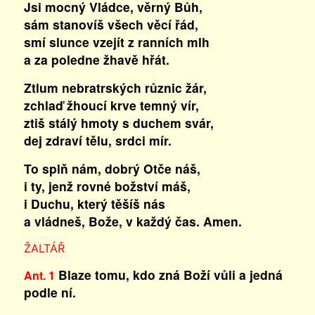
Jsi mocný Vládce, věrný Bůh,
sám stanovíš všech věcí řád,
smí slunce vzejít z ranních mlh
a za poledne žhavě hřát.
Ztlum nebratrských různic žár,
zchlaď žhoucí krve temný vír,
ztiš stálý hmoty s duchem svár,
dej zdraví tělu, srdci mír.
To splň nám, dobrý Otče náš,
i ty, jenž rovné božství máš,
i Duchu, který těšíš nás
a vládneš, Bože, v každý čas. Amen.
ŽALTÁŘ
Blaze tomu, kdo zná Boží vůli a jedná
Ant. 1
podle ní.