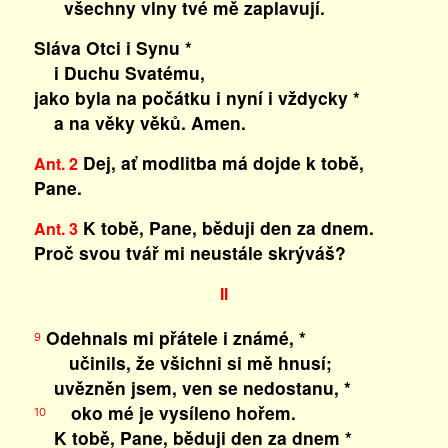
všechny vlny tvé mě zaplavují.
Sláva Otci i Synu *
i Duchu Svatému,
jako byla na počátku i nyní i vždycky *
a na věky věků. Amen.
Dej, ať modlitba má dojde k tobě,
Ant. 2
Pane.
K tobě, Pane, běduji den za dnem.
Ant. 3
Proč svou tvář mi neustále skrýváš?
II
Odehnals mi přátele i známé, *
9
učinils, že všichni si mě hnusí;
uvězněn jsem, ven se nedostanu, *
oko mé je vysíleno hořem.
10
K tobě, Pane, běduji den za dnem *