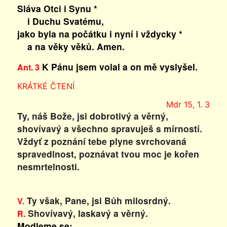
Sláva Otci i Synu *
i Duchu Svatému,
jako byla na počátku i nyní i vždycky *
a na věky věků. Amen.
K Pánu jsem volal a on mě vyslyšel.
Ant. 3
KRÁTKÉ ČTENÍ
Mdr 15, 1. 3
Ty, náš Bože, jsi dobrotivý a věrný,
shovívavý a všechno spravuješ s mírností.
Vždyť z poznání tebe plyne svrchovaná
spravedlnost, poznávat tvou moc je kořen
nesmrtelnosti.
Ty však, Pane, jsi Bůh milosrdný.
V.
Shovívavý, laskavý a věrný.
R.
Modleme se: