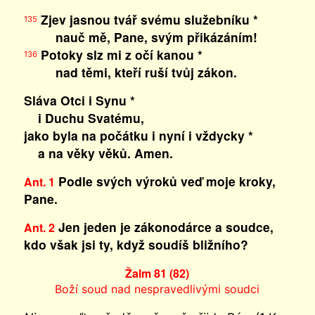
Zjev jasnou tvář svému služebníku *
135
nauč mě, Pane, svým přikázáním!
Potoky slz mi z očí kanou *
136
nad těmi, kteří ruší tvůj zákon.
Sláva Otci i Synu *
i Duchu Svatému,
jako byla na počátku i nyní i vždycky *
a na věky věků. Amen.
Podle svých výroků veď moje kroky,
Ant. 1
Pane.
Jen jeden je zákonodárce a soudce,
Ant. 2
kdo však jsi ty, když soudíš bližního?
Žalm 81 (82)
Boží soud nad nespravedlivými soudci