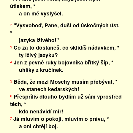
útiskem, *
a on mě vyslyšel.
"Vysvoboď, Pane, duši od úskočných úst,
2
*
jazyka lživého!"
Co za to dostaneš, co sklidíš nádavkem, *
3
ty lživý jazyku?
Jen z pevné ruky bojovníka břitký šíp, *
4
uhlíky z kručinek.
Běda, že mezi Moschy musím přebývat, *
5
ve stanech kedarských!
Přespříliš dlouho bydlím už sám vprostřed
6
těch, *
kdo nenávidí mír!
Já mluvím o pokoji, mluvím o právu, *
7
a oni chtějí boj.