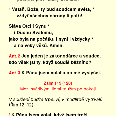
Vstaň, Bože, ty buď soudcem světa, *
8
vždyť všechny národy ti patří!
Sláva Otci i Synu *
i Duchu Svatému,
jako byla na počátku i nyní i vždycky *
a na věky věků. Amen.
Jen jeden je zákonodárce a soudce,
Ant. 2
kdo však jsi ty, když soudíš bližního?
K Pánu jsem volal a on mě vyslyšel.
Ant. 3
Žalm 119 (120)
Mezi svárlivými lidmi toužím po pokoji
V soužení buďte trpěliví, v modlitbě vytrvalí.
(Řím 12, 12)
K Pánu jsem volal, když jsem trpěl
1