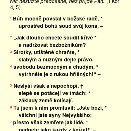
Nic nesuďte předčasně, než přijde Pán.
(1 Kor
4, 5)
Bůh mocně povstal v božské radě, *
1
uprostřed bohů soud svůj koná. –
„Jak dlouho chcete soudit křivě *
2
a nadržovat bezbožníkům?
Sirotky, utištěné chraňte, *
3
slabým a nuzným dejte právo,
svobodu bezmocným a chudým, *
4
vytrhněte je z rukou hříšných!“ –
Neslyší však a nepochopí, †
5
slepě se potácejí ve tmách; *
základy země kolísají.
Tu jsem k nim promluvil: „Jste bozi, *
6
všichni jste syny Nejvyššího:
přesto však zemřete jak lidé, *
7
padnete jako každý z knížat!“ –