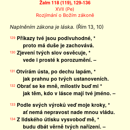
Žalm 118 (119), 129-136
XVII (Pe)
Rozjímání o Božím zákoně
Naplněním zákona je láska.
(Řím 13, 10)
Příkazy tvé jsou podivuhodné, *
129
proto má duše je zachovává.
Zjevení tvých slov osvěcuje, *
130
vede i prosté k porozumění. –
Otvírám ústa, po dechu lapám, *
131
jak prahnu po tvých ustanoveních.
Obrať se ke mně, milostiv buď mi *
132
jak těm, kdo v lásce mají tvé jméno. –
Podle svých výroků veď moje kroky, *
133
ať nemá nepravost nade mnou vládu.
Z lidského útisku vysvoboď mě, *
134
budu dbát věrně tvých nařízení. –