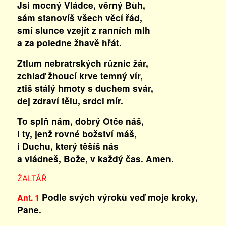
Jsi mocný Vládce, věrný Bůh,
sám stanovíš všech věcí řád,
smí slunce vzejít z ranních mlh
a za poledne žhavě hřát.
Ztlum nebratrských různic žár,
zchlaď žhoucí krve temný vír,
ztiš stálý hmoty s duchem svár,
dej zdraví tělu, srdci mír.
To splň nám, dobrý Otče náš,
i ty, jenž rovné božství máš,
i Duchu, který těšíš nás
a vládneš, Bože, v každý čas. Amen.
ŽALTÁŘ
Podle svých výroků veď moje kroky,
Ant. 1
Pane.