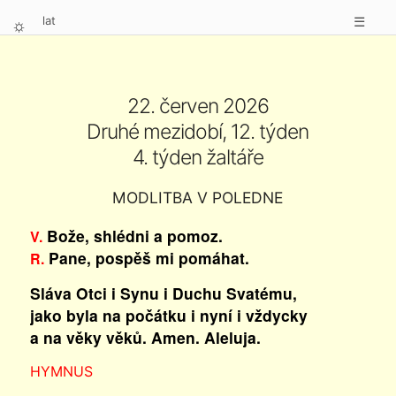
lat
☰
⛭
22. červen 2026
Druhé mezidobí, 12. týden
4. týden žaltáře
MODLITBA V POLEDNE
Bože, shlédni a pomoz.
V.
Pane, pospěš mi pomáhat.
R.
Sláva Otci i Synu i Duchu Svatému,
jako byla na počátku i nyní i vždycky
a na věky věků. Amen. Aleluja.
HYMNUS