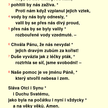
pohltili by nás zaživa. *
3
Proti nám když vzplanul jejich vztek,
vody by nás byly odnesly, *
4
valil by se přes nás divý proud,
přes nás by se byly valily *
5
rozbouřené vody vzedmuté. –
Chvála Pánu, že nás nevydal *
6
jejich dravým zubům za kořist!
Duše vyvázla jak z léčky pták, *
7
roztrhla se síť, jsme svobodni! –
Naše pomoc je ve jménu Páně, *
8
který stvořil nebesa i zem.
Sláva Otci i Synu *
i Duchu Svatému,
jako byla na počátku i nyní i vždycky *
a na věky věků. Amen.