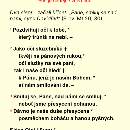
Bůh je naděje svého lidu
Dva slepí… začali křičet: „Pane, smiluj se nad
námi, synu Davidův!“
(Srov. Mt 20, 30)
Pozdvihuji oči k tobě, *
1
který trůníš na nebi. –
Jako oči služebníků †
2
tkvějí na pánových rukou,*
oči služky na své paní,
tak i naše oči hledí †
k Pánu, jenž je naším Bohem, *
ať nám smilování dá. –
Smiluj se, Pane, nad námi se smiluj, *
3
neboť jsme přesyceni pohanou.
Dávno je naše duše přesycena *
4
posměchem boháčů a hanou pyšných.
Sláva Otci i Synu *