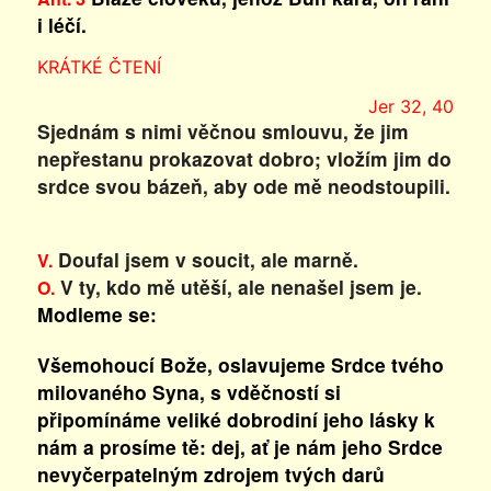
i léčí.
KRÁTKÉ ČTENÍ
Jer 32, 40
Sjednám s nimi věčnou smlouvu, že jim
nepřestanu prokazovat dobro; vložím jim do
srdce svou bázeň, aby ode mě neodstoupili.
Doufal jsem v soucit, ale marně.
V.
V ty, kdo mě utěší, ale nenašel jsem je.
O.
Modleme se:
Všemohoucí Bože, oslavujeme Srdce tvého
milovaného Syna, s vděčností si
připomínáme veliké dobrodiní jeho lásky k
nám a prosíme tě: dej, ať je nám jeho Srdce
nevyčerpatelným zdrojem tvých darů