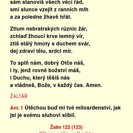
sám stanovíš všech věcí řád,
smí slunce vzejít z ranních mlh
a za poledne žhavě hřát.
Ztlum nebratrských různic žár,
zchlaď žhoucí krve temný vír,
ztiš stálý hmoty s duchem svár,
dej zdraví tělu, srdci mír.
To splň nám, dobrý Otče náš,
i ty, jenž rovné božství máš,
i Duchu, který těšíš nás
a vládneš, Bože, v každý čas. Amen.
ŽALTÁŘ
Útěchou buď mi tvé milosrdenství, jak
Ant. 1
jsi je svému sluhovi slíbil.
Žalm 122 (123)