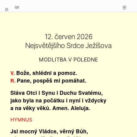
lat
☰
⛭
12. červen 2026
Nejsvětějšího Srdce Ježíšova
MODLITBA V POLEDNE
Bože, shlédni a pomoz.
V.
Pane, pospěš mi pomáhat.
R.
Sláva Otci i Synu i Duchu Svatému,
jako byla na počátku i nyní i vždycky
a na věky věků. Amen. Aleluja.
HYMNUS
Jsi mocný Vládce, věrný Bůh,