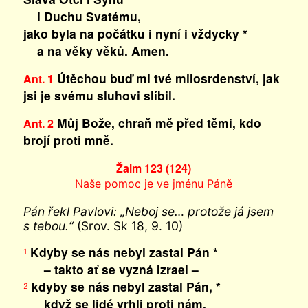
i Duchu Svatému,
jako byla na počátku i nyní i vždycky *
a na věky věků. Amen.
Útěchou buď mi tvé milosrdenství, jak
Ant. 1
jsi je svému sluhovi slíbil.
Můj Bože, chraň mě před těmi, kdo
Ant. 2
brojí proti mně.
Žalm 123 (124)
Naše pomoc je ve jménu Páně
Pán řekl Pavlovi: „Neboj se… protože já jsem
s tebou.“
(Srov. Sk 18, 9. 10)
Kdyby se nás nebyl zastal Pán *
1
– takto ať se vyzná Izrael –
kdyby se nás nebyl zastal Pán, *
2
když se lidé vrhli proti nám,