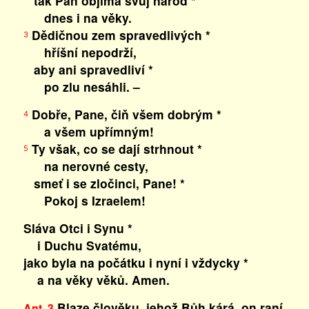
tak Pán objímá svůj národ *
dnes i na věky.
Dědičnou zem spravedlivých *
3
hříšní nepodrží,
aby ani spravedliví *
po zlu nesáhli. –
Dobře, Pane, čiň všem dobrým *
4
a všem upřímným!
Ty však, co se dají strhnout *
5
na nerovné cesty,
smeť i se zločinci, Pane! *
Pokoj s Izraelem!
Sláva Otci i Synu *
i Duchu Svatému,
jako byla na počátku i nyní i vždycky *
a na věky věků. Amen.
Blaze člověku, jehož Bůh kárá, on raní
Ant. 3