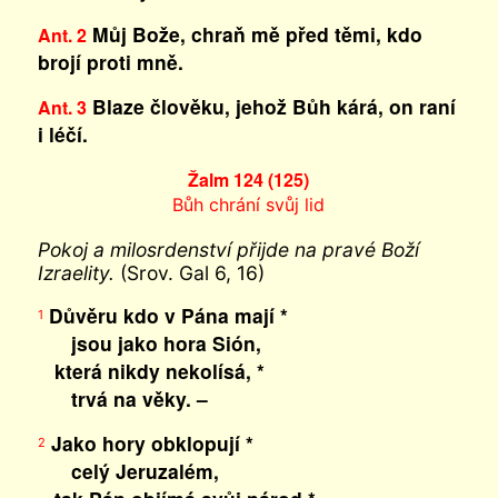
Můj Bože, chraň mě před těmi, kdo
Ant. 2
brojí proti mně.
Blaze člověku, jehož Bůh kárá, on raní
Ant. 3
i léčí.
Žalm 124 (125)
Bůh chrání svůj lid
Pokoj a milosrdenství přijde na pravé Boží
Izraelity.
(Srov. Gal 6, 16)
Důvěru kdo v Pána mají *
1
jsou jako hora Sión,
která nikdy nekolísá, *
trvá na věky. –
Jako hory obklopují *
2
celý Jeruzalém,