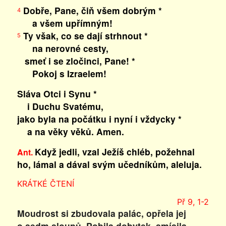
Dobře, Pane, čiň všem dobrým *
4
a všem upřímným!
Ty však, co se dají strhnout *
5
na nerovné cesty,
smeť i se zločinci, Pane! *
Pokoj s Izraelem!
Sláva Otci i Synu *
i Duchu Svatému,
jako byla na počátku i nyní i vždycky *
a na věky věků. Amen.
Když jedli, vzal Ježíš chléb, požehnal
Ant.
ho, lámal a dával svým učedníkům, aleluja.
KRÁTKÉ ČTENÍ
Př 9, 1-2
Moudrost si zbudovala palác, opřela jej
o sedm sloupů. Pobila dobytek, smísila