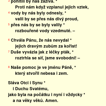
pohltili by nás zaživa. *
3
Proti nám když vzplanul jejich vztek,
vody by nás byly odnesly, *
4
valil by se přes nás divý proud,
přes nás by se byly valily *
5
rozbouřené vody vzedmuté. –
Chvála Pánu, že nás nevydal *
6
jejich dravým zubům za kořist!
Duše vyvázla jak z léčky pták, *
7
roztrhla se síť, jsme svobodni! –
Naše pomoc je ve jménu Páně, *
8
který stvořil nebesa i zem.
Sláva Otci i Synu *
i Duchu Svatému,
jako byla na počátku i nyní i vždycky *
a na věky věků. Amen.