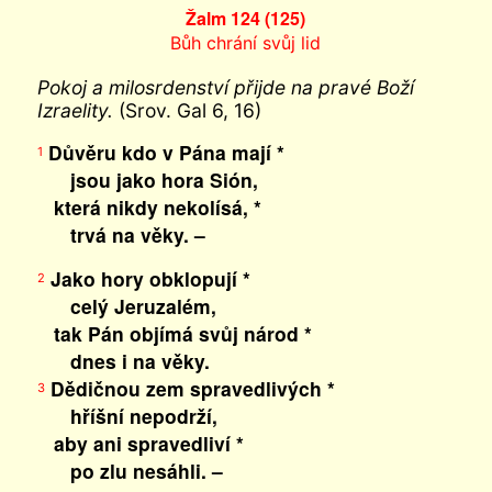
Žalm 124 (125)
Bůh chrání svůj lid
Pokoj a milosrdenství přijde na pravé Boží
Izraelity.
(Srov. Gal 6, 16)
Důvěru kdo v Pána mají *
1
jsou jako hora Sión,
která nikdy nekolísá, *
trvá na věky. –
Jako hory obklopují *
2
celý Jeruzalém,
tak Pán objímá svůj národ *
dnes i na věky.
Dědičnou zem spravedlivých *
3
hříšní nepodrží,
aby ani spravedliví *
po zlu nesáhli. –