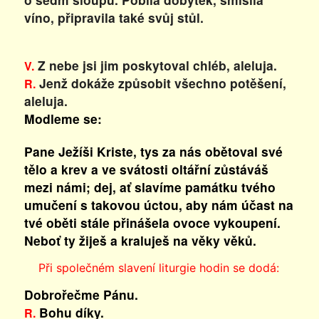
víno, připravila také svůj stůl.
Z nebe jsi jim poskytoval chléb, aleluja.
V.
Jenž dokáže způsobit všechno potěšení,
R.
aleluja.
Modleme se:
Pane Ježíši Kriste, tys za nás obětoval své
tělo a krev a ve svátosti oltářní zůstáváš
mezi námi; dej, ať slavíme památku tvého
umučení s takovou úctou, aby nám účast na
tvé oběti stále přinášela ovoce vykoupení.
Neboť ty žiješ a kraluješ na věky věků.
Při společném slavení liturgie hodin se dodá:
Dobrořečme Pánu.
Bohu díky.
R.