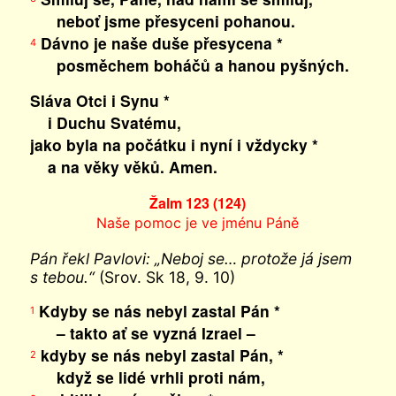
neboť jsme přesyceni pohanou.
Dávno je naše duše přesycena *
4
posměchem boháčů a hanou pyšných.
Sláva Otci i Synu *
i Duchu Svatému,
jako byla na počátku i nyní i vždycky *
a na věky věků. Amen.
Žalm 123 (124)
Naše pomoc je ve jménu Páně
Pán řekl Pavlovi: „Neboj se… protože já jsem
s tebou.“
(Srov. Sk 18, 9. 10)
Kdyby se nás nebyl zastal Pán *
1
– takto ať se vyzná Izrael –
kdyby se nás nebyl zastal Pán, *
2
když se lidé vrhli proti nám,