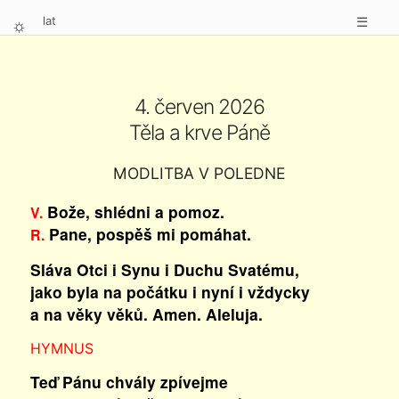
lat
☰
⛭
4. červen 2026
Těla a krve Páně
MODLITBA V POLEDNE
Bože, shlédni a pomoz.
V.
Pane, pospěš mi pomáhat.
R.
Sláva Otci i Synu i Duchu Svatému,
jako byla na počátku i nyní i vždycky
a na věky věků. Amen. Aleluja.
HYMNUS
Teď Pánu chvály zpívejme