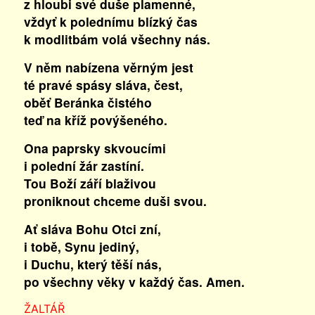
z hloubi své duše plamenné,
vždyť k polednímu blízký čas
k modlitbám volá všechny nás.
V něm nabízena věrným jest
té pravé spásy sláva, čest,
oběť Beránka čistého
teď na kříž povýšeného.
Ona paprsky skvoucími
i polední žár zastíní.
Tou Boží září blaživou
proniknout chceme duši svou.
Ať sláva Bohu Otci zní,
i tobě, Synu jediný,
i Duchu, který těší nás,
po všechny věky v každý čas. Amen.
ŽALTÁŘ