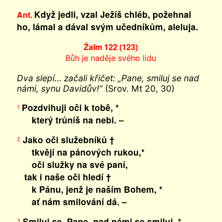
Když jedli, vzal Ježíš chléb, požehnal
Ant.
ho, lámal a dával svým učedníkům, aleluja.
Žalm 122 (123)
Bůh je naděje svého lidu
Dva slepí… začali křičet: „Pane, smiluj se nad
námi, synu Davidův!“
(Srov. Mt 20, 30)
Pozdvihuji oči k tobě, *
1
který trůníš na nebi. –
Jako oči služebníků †
2
tkvějí na pánových rukou,*
oči služky na své paní,
tak i naše oči hledí †
k Pánu, jenž je naším Bohem, *
ať nám smilování dá. –
Smiluj se, Pane, nad námi se smiluj, *
3