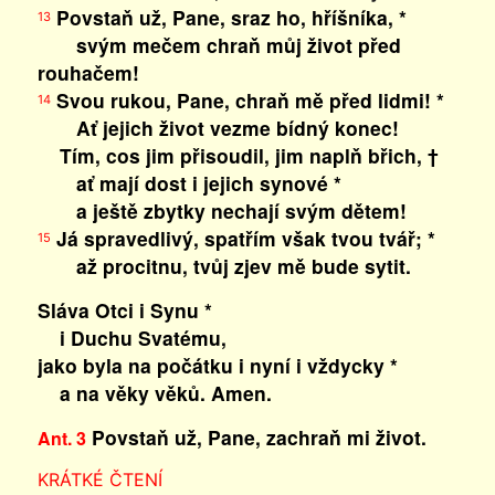
Povstaň už, Pane, sraz ho, hříšníka, *
13
svým mečem chraň můj život před
rouhačem!
Svou rukou, Pane, chraň mě před lidmi! *
14
Ať jejich život vezme bídný konec!
Tím, cos jim přisoudil, jim naplň břich, †
ať mají dost i jejich synové *
a ještě zbytky nechají svým dětem!
Já spravedlivý, spatřím však tvou tvář; *
15
až procitnu, tvůj zjev mě bude sytit.
Sláva Otci i Synu *
i Duchu Svatému,
jako byla na počátku i nyní i vždycky *
a na věky věků. Amen.
Povstaň už, Pane, zachraň mi život.
Ant. 3
KRÁTKÉ ČTENÍ