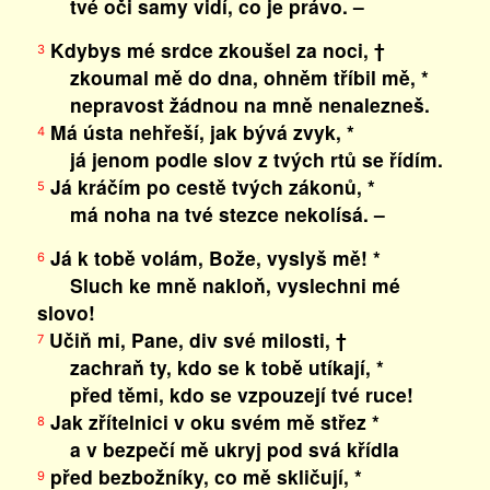
tvé oči samy vidí, co je právo. –
Kdybys mé srdce zkoušel za noci, †
3
zkoumal mě do dna, ohněm tříbil mě, *
nepravost žádnou na mně nenalezneš.
Má ústa nehřeší, jak bývá zvyk, *
4
já jenom podle slov z tvých rtů se řídím.
Já kráčím po cestě tvých zákonů, *
5
má noha na tvé stezce nekolísá. –
Já k tobě volám, Bože, vyslyš mě! *
6
Sluch ke mně nakloň, vyslechni mé
slovo!
Učiň mi, Pane, div své milosti, †
7
zachraň ty, kdo se k tobě utíkají, *
před těmi, kdo se vzpouzejí tvé ruce!
Jak zřítelnici v oku svém mě střez *
8
a v bezpečí mě ukryj pod svá křídla
před bezbožníky, co mě skličují, *
9