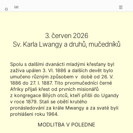
lat
☰
⛭
3. červen 2026
Sv. Karla Lwangy a druhů, mučedníků
Spolu s dalšími dvanácti mladými křesťany byl
zaživa upálen 3. VI. 1886 a dalších devět bylo
umučeno různým způsobem v době od 26. V.
1886 do 27. I. 1887. Tito prvomučedníci černé
Afriky přijali křest od prvních misionářů
z kongregace Bílých otců, kteří přišli do Ugandy
v roce 1879. Stali se obětí krutého
pronásledování za krále Mwangy a za svaté byli
prohlášeni roku 1964.
MODLITBA V POLEDNE