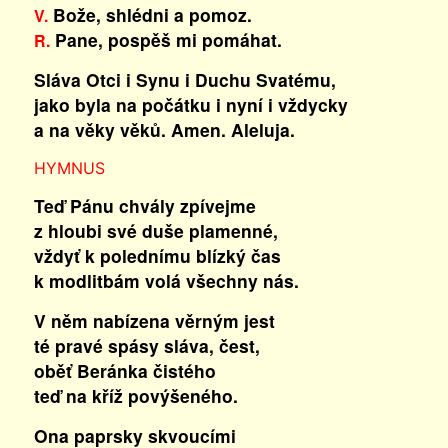
Bože, shlédni a pomoz.
V.
Pane, pospěš mi pomáhat.
R.
Sláva Otci i Synu i Duchu Svatému,
jako byla na počátku i nyní i vždycky
a na věky věků. Amen. Aleluja.
HYMNUS
Teď Pánu chvály zpívejme
z hloubi své duše plamenné,
vždyť k polednímu blízký čas
k modlitbám volá všechny nás.
V něm nabízena věrným jest
té pravé spásy sláva, čest,
oběť Beránka čistého
teď na kříž povýšeného.
Ona paprsky skvoucími