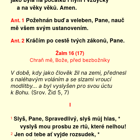
a na věky věků. Amen.
Požehnán buď a veleben, Pane, nauč
Ant. 1
mě všem svým ustanovením.
Kráčím po cestě tvých zákonů, Pane.
Ant. 2
Žalm 16 (17)
Chraň mě, Bože, před bezbožníky
V době, kdy jako člověk žil na zemi, přednesl
s naléhavým voláním a se slzami vroucí
modlitby... a byl vyslyšen pro svou úctu
k Bohu.
(Srov. Žid 5, 7)
I
Slyš, Pane, Spravedlivý, slyš můj hlas, *
1
vyslyš mou prosbu ze rtů, které nelhou!
Jen od tebe ať vyjde rozsudek, *
2