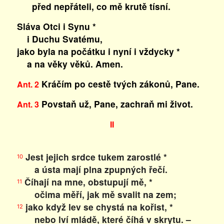
před nepřáteli, co mě krutě tísní.
Sláva Otci i Synu *
i Duchu Svatému,
jako byla na počátku i nyní i vždycky *
a na věky věků. Amen.
Kráčím po cestě tvých zákonů, Pane.
Ant. 2
Povstaň už, Pane, zachraň mi život.
Ant. 3
II
Jest jejich srdce tukem zarostlé *
10
a ústa mají plna zpupných řečí.
Číhají na mne, obstupují mě, *
11
očima měří, jak mě svalit na zem;
jako když lev se chystá na kořist, *
12
nebo lví mládě, které číhá v skrytu. –