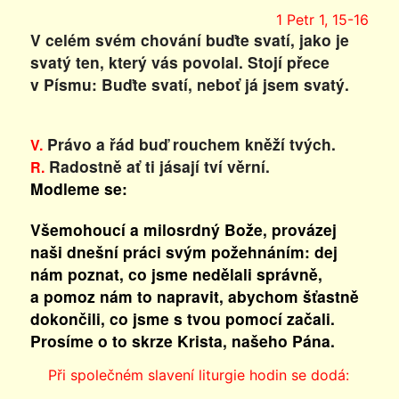
1 Petr 1, 15-16
V celém svém chování buďte svatí, jako je
svatý ten, který vás povolal. Stojí přece
v Písmu: Buďte svatí, neboť já jsem svatý.
Právo a řád buď rouchem kněží tvých.
V.
Radostně ať ti jásají tví věrní.
R.
Modleme se:
Všemohoucí a milosrdný Bože, provázej
naši dnešní práci svým požehnáním: dej
nám poznat, co jsme nedělali správně,
a pomoz nám to napravit, abychom šťastně
dokončili, co jsme s tvou pomocí začali.
Prosíme o to skrze Krista, našeho Pána.
Při společném slavení liturgie hodin se dodá: