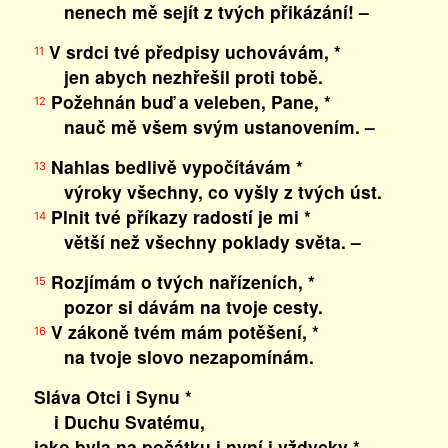
nenech mě sejít z tvých přikázání! –
V srdci tvé předpisy uchovávám, *
11
jen abych nezhřešil proti tobě.
Požehnán buď a veleben, Pane, *
12
nauč mě všem svým ustanovením. –
Nahlas bedlivě vypočítávám *
13
výroky všechny, co vyšly z tvých úst.
Plnit tvé příkazy radostí je mi *
14
větší než všechny poklady světa. –
Rozjímám o tvých nařízeních, *
15
pozor si dávám na tvoje cesty.
V zákoně tvém mám potěšení, *
16
na tvoje slovo nezapomínám.
Sláva Otci i Synu *
i Duchu Svatému,
jako byla na počátku i nyní i vždycky *