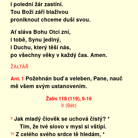
i polední žár zastíní.
Tou Boží září blaživou
proniknout chceme duši svou.
Ať sláva Bohu Otci zní,
i tobě, Synu jediný,
i Duchu, který těší nás,
po všechny věky v každý čas. Amen.
ŽALTÁŘ
Požehnán buď a veleben, Pane, nauč
Ant. 1
mě všem svým ustanovením.
Žalm 118 (119), 9-16
II (Bét)
Jak mladý člověk se uchová čistý? *
9
Tím, že tvé slovo v mysl si vštípí.
Z celého svého srdce tě hledám, *
10