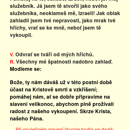
služebník. Já jsem tě stvořil jako svého
služebníka, neoklameš mě, Izraeli! Jak oblak
zahladil jsem tvé nepravosti, jako mrak tvé
hříchy, vrať se ke mně, neboť jsem tě
vykoupil.
Odvrať se tváří od mých hříchů.
V.
Všechny mé špatnosti nadobro zahlaď.
R.
Modleme se:
Bože, ty nám dáváš už v této postní době
účast na Kristově smrti a vzkříšení;
pomáhej nám, ať se dobře připravíme na
slavení velikonoc, abychom plně prožívali
radost z našeho vykoupení. Skrze Krista,
našeho Pána.
Při společném slavení liturgie hodin se dodá: