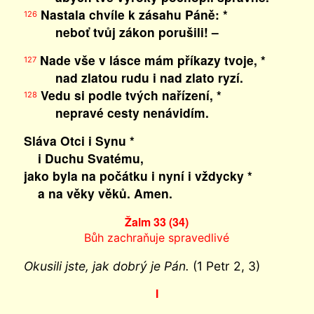
Nastala chvíle k zásahu Páně: *
126
neboť tvůj zákon porušili! –
Nade vše v lásce mám příkazy tvoje, *
127
nad zlatou rudu i nad zlato ryzí.
Vedu si podle tvých nařízení, *
128
nepravé cesty nenávidím.
Sláva Otci i Synu *
i Duchu Svatému,
jako byla na počátku i nyní i vždycky *
a na věky věků. Amen.
Žalm 33 (34)
Bůh zachraňuje spravedlivé
Okusili jste, jak dobrý je Pán.
(1 Petr 2, 3)
I