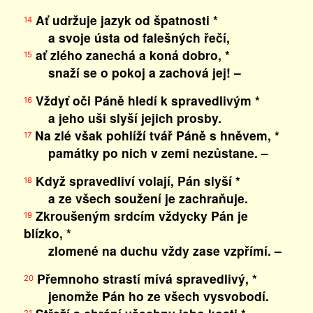
Ať udržuje jazyk od špatnosti *
14
a svoje ústa od falešných řečí,
ať zlého zanechá a koná dobro, *
15
snaží se o pokoj a zachová jej! –
Vždyť oči Páně hledí k spravedlivým *
16
a jeho uši slyší jejich prosby.
Na zlé však pohlíží tvář Páně s hněvem, *
17
památky po nich v zemi nezůstane. –
Když spravedliví volají, Pán slyší *
18
a ze všech soužení je zachraňuje.
Zkroušeným srdcím vždycky Pán je
19
blízko, *
zlomené na duchu vždy zase vzpřímí. –
Přemnoho strastí mívá spravedlivý, *
20
jenomže Pán ho ze všech vysvobodí.
21