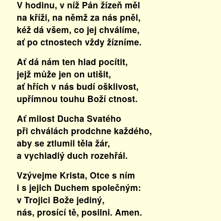
V hodinu, v níž Pán žízeň měl
na kříži, na němž za nás pněl,
kéž dá všem, co jej chválíme,
ať po ctnostech vždy žízníme.
Ať dá nám ten hlad pocítit,
jejž může jen on utišit,
ať hřích v nás budí ošklivost,
upřímnou touhu Boží ctnost.
Ať milost Ducha Svatého
při chválách prodchne každého,
aby se ztlumil těla žár,
a vychladlý duch rozehřál.
Vzývejme Krista, Otce s ním
i s jejich Duchem společným:
v Trojici Bože jediný,
nás, prosící tě, posilni. Amen.