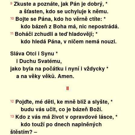
Zkuste a poznáte, jak Pán je dobrý, *
9
a šťasten, kdo se uchyluje k němu.
Bojte se Pána, kdo ho věrně ctíte: *
10
kdo bázeň z Boha má, nic nepostrádá.
Boháči zchudli a teď hladovějí; *
11
kdo hledá Pána, v ničem nemá nouzi.
Sláva Otci i Synu *
i Duchu Svatému,
jako byla na počátku i nyní i vždycky *
a na věky věků. Amen.
II
Pojďte, mé děti, ke mně blíž a slyšte, *
12
budu vás učit, co je bázeň Boží.
Kdo z vás má život v opravdové lásce, *
13
kdo touží po dnech naplněných
štěstím? –