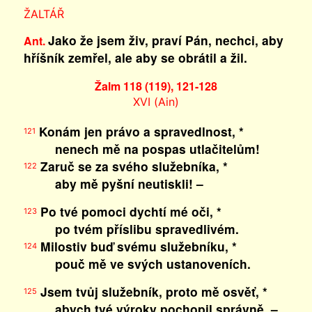
ŽALTÁŘ
Jako že jsem živ, praví Pán, nechci, aby
Ant.
hříšník zemřel, ale aby se obrátil a žil.
Žalm 118 (119), 121-128
XVI (Ain)
Konám jen právo a spravedlnost, *
121
nenech mě na pospas utlačitelům!
Zaruč se za svého služebníka, *
122
aby mě pyšní neutiskli! –
Po tvé pomoci dychtí mé oči, *
123
po tvém příslibu spravedlivém.
Milostiv buď svému služebníku, *
124
pouč mě ve svých ustanoveních.
Jsem tvůj služebník, proto mě osvěť, *
125
abych tvé výroky pochopil správně. –