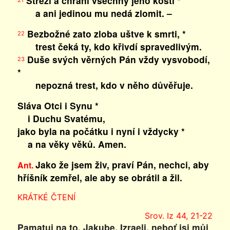
Střeží a chrání všechny jeho kosti *
a ani jedinou mu nedá zlomit. –
Bezbožné zato zloba uštve k smrti, *
22
trest čeká ty, kdo křivdí spravedlivým.
Duše svých věrných Pán vždy vysvobodí,
23
*
nepozná trest, kdo v něho důvěřuje.
Sláva Otci i Synu *
i Duchu Svatému,
jako byla na počátku i nyní i vždycky *
a na věky věků. Amen.
Jako že jsem živ, praví Pán, nechci, aby
Ant.
hříšník zemřel, ale aby se obrátil a žil.
KRÁTKÉ ČTENÍ
Srov. Iz 44, 21-22
Pamatuj na to, Jakube, Izraeli, neboť jsi můj