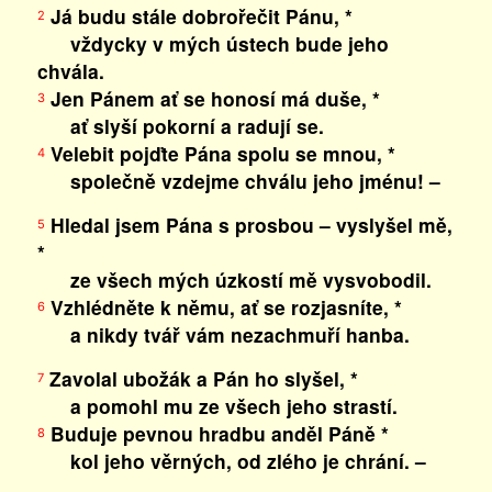
Já budu stále dobrořečit Pánu, *
2
vždycky v mých ústech bude jeho
chvála.
Jen Pánem ať se honosí má duše, *
3
ať slyší pokorní a radují se.
Velebit pojďte Pána spolu se mnou, *
4
společně vzdejme chválu jeho jménu! –
Hledal jsem Pána s prosbou – vyslyšel mě,
5
*
ze všech mých úzkostí mě vysvobodil.
Vzhlédněte k němu, ať se rozjasníte, *
6
a nikdy tvář vám nezachmuří hanba.
Zavolal ubožák a Pán ho slyšel, *
7
a pomohl mu ze všech jeho strastí.
Buduje pevnou hradbu anděl Páně *
8
kol jeho věrných, od zlého je chrání. –