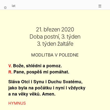
lat
☰
⛭
21. březen 2020
Doba postní, 3. týden
3. týden žaltáře
MODLITBA V POLEDNE
Bože, shlédni a pomoz.
V.
Pane, pospěš mi pomáhat.
R.
Sláva Otci i Synu i Duchu Svatému,
jako byla na počátku i nyní i vždycky
a na věky věků. Amen.
HYMNUS