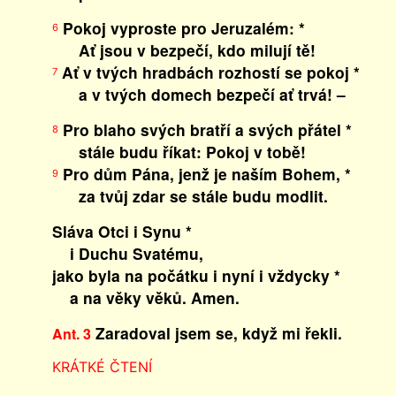
Pokoj vyproste pro Jeruzalém: *
6
Ať jsou v bezpečí, kdo milují tě!
Ať v tvých hradbách rozhostí se pokoj *
7
a v tvých domech bezpečí ať trvá! –
Pro blaho svých bratří a svých přátel *
8
stále budu říkat: Pokoj v tobě!
Pro dům Pána, jenž je naším Bohem, *
9
za tvůj zdar se stále budu modlit.
Sláva Otci i Synu *
i Duchu Svatému,
jako byla na počátku i nyní i vždycky *
a na věky věků. Amen.
Zaradoval jsem se, když mi řekli.
Ant. 3
KRÁTKÉ ČTENÍ