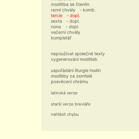
modlitba se čtením
ranní chvály
- komb.
tercie
- dopl.
sexta
- dopl.
nona
- dopl.
večerní chvály
kompletář
nepoužívat společné texty
vygenerování modliteb
uspořádání liturgie hodin
modlitby za zemřelé
posvěcení chrámu
latinská verze
starší verze breviáře
nahlásit chybu