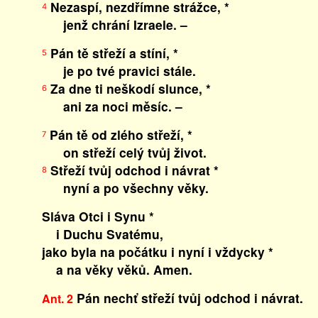
Nezaspí, nezdřímne strážce, *
4
jenž chrání Izraele. –
Pán tě střeží a stíní, *
5
je po tvé pravici stále.
Za dne ti neškodí slunce, *
6
ani za noci měsíc. –
Pán tě od zlého střeží, *
7
on střeží celý tvůj život.
Střeží tvůj odchod i návrat *
8
nyní a po všechny věky.
Sláva Otci i Synu *
i Duchu Svatému,
jako byla na počátku i nyní i vždycky *
a na věky věků. Amen.
Pán nechť střeží tvůj odchod i návrat.
Ant. 2