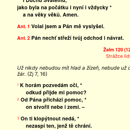
jako byla na počátku i nyní i vždycky *
a na věky věků. Amen.
Volal jsem a Pán mě vyslyšel.
Ant. 1
Pán nechť střeží tvůj odchod i návrat.
Ant. 2
Žalm 120 (1
Strážce lid
Už nikdy nebudou mít hlad a žízeň, nebude už do
žár.
(Zj 7, 16)
K horám pozvedám oči, *
1
odkud přijde mi pomoc?
Od Pána přichází pomoc, *
2
on stvořil nebe i zemi. –
On ti klopýtnout nedá, *
3
nezaspí ten, jenž tě chrání.