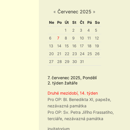
«
Červenec 2025
»
Ne
Po
Út
St
Čt
Pá
So
1
2
3
4
5
6
7
8
9
10
11
12
13
14
15
16
17
18
19
20
21
22
23
24
25
26
27
28
29
30
31
7. červenec 2025, Pondělí
2. týden žaltáře
Druhé mezidobí, 14. týden
Pro OP: Bl. Benedikta XI, papeže,
nezávazná památka
Pro OP: Sv. Petra Jiřího Frassatiho,
terciáře, nezávazná památka
invitatorium