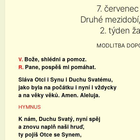
7. červene
Druhé mezidobí,
2. týden ža
MODLITBA DOP
Bože, shlédni a pomoz.
V.
Pane, pospěš mi pomáhat.
R.
Sláva Otci i Synu i Duchu Svatému,
jako byla na počátku i nyní i vždycky
a na věky věků. Amen. Aleluja.
HYMNUS
K nám, Duchu Svatý, nyní spěj
a znovu naplň naši hruď,
ty pojíš Otce se Synem,