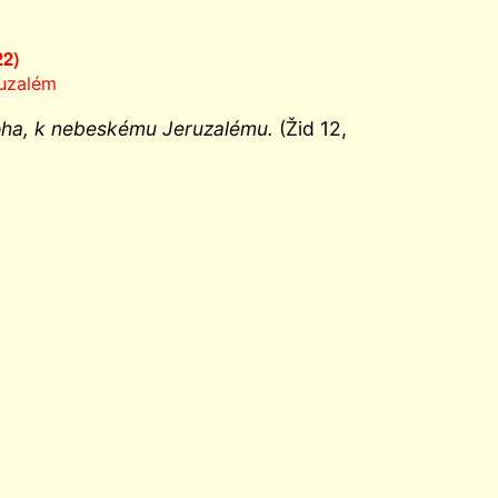
22)
ruzalém
 Boha, k nebeskému Jeruzalému.
(Žid 12,