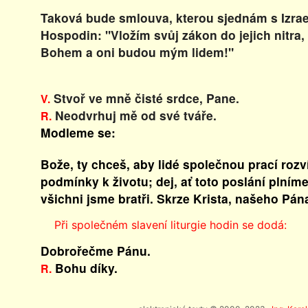
Taková bude smlouva, kterou sjednám s Izra
Hospodin: "Vložím svůj zákon do jejich nitra,
Bohem a oni budou mým lidem!"
Stvoř ve mně čisté srdce, Pane.
V.
Neodvrhuj mě od své tváře.
R.
Modleme se:
Bože, ty chceš, aby lidé společnou prací rozví
podmínky k životu; dej, ať toto poslání plním
všichni jsme bratři. Skrze Krista, našeho Pán
Při společném slavení liturgie hodin se dodá:
Dobrořečme Pánu.
Bohu díky.
R.