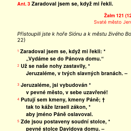
Zaradoval jsem se, když mi řekli.
Ant. 3
Žalm 121 (1
Svaté město Je
Přistoupili jste k hoře Siónu a k městu živého
22)
Zaradoval jsem se, když mi řekli: *
1
„Vydáme se do Pánova domu.“
Už se naše nohy zastavily, *
2
Jeruzaléme, v tvých slavných branách. –
Jeruzaléme, jsi vybudován *
3
v pevné město, v sebe uzavřené!
Putují sem kmeny, kmeny Páně; †
4
tak to káže Izraeli zákon, *
aby jméno Páně oslavoval.
Zde jsou postaveny soudní stolce, *
5
pevné stolce Davidova domu. –