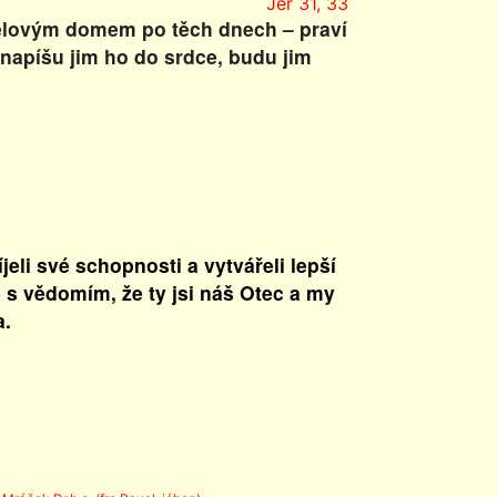
Jer 31, 33
elovým domem po těch dnech – praví
 napíšu jim ho do srdce, budu jim
jeli své schopnosti a vytvářeli lepší
e s vědomím, že ty jsi náš Otec a my
a.