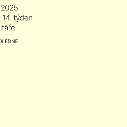
c 2025
 14. týden
ltáře
OLEDNE