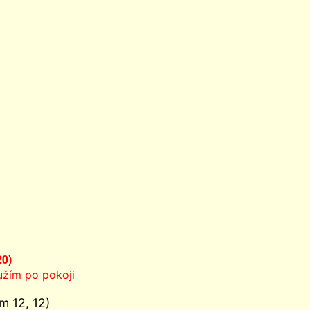
20)
oužím po pokoji
m 12, 12)