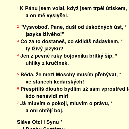
K Pánu jsem volal, když jsem trpěl útiskem, 
1
a on mě vyslyšel.
"Vysvoboď, Pane, duši od úskočných úst, *
2
jazyka lživého!"
Co za to dostaneš, co sklidíš nádavkem, *
3
ty lživý jazyku?
Jen z pevné ruky bojovníka břitký šíp, *
4
uhlíky z kručinek.
Běda, že mezi Moschy musím přebývat, *
5
ve stanech kedarských!
Přespříliš dlouho bydlím už sám vprostřed t
6
kdo nenávidí mír!
Já mluvím o pokoji, mluvím o právu, *
7
a oni chtějí boj.
Sláva Otci i Synu *
i Duchu Svatému,