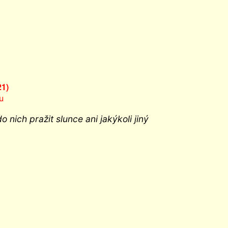
21)
u
 nich pražit slunce ani jakýkoli jiný