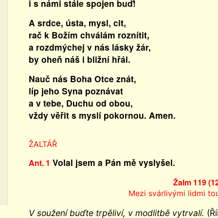
i s námi stále spojen buď!
A srdce, ústa, mysl, cit,
rač k Božím chválám roznítit,
a rozdmýchej v nás lásky žár,
by oheň náš i bližní hřál.
Nauč nás Boha Otce znát,
líp jeho Syna poznávat
a v tebe, Duchu od obou,
vždy věřit s myslí pokornou. Amen.
ŽALTÁŘ
Volal jsem a Pán mě vyslyšel.
Ant. 1
Žalm 119 (1
Mezi svárlivými lidmi t
V soužení buďte trpěliví, v modlitbě vytrvalí.
(Ří