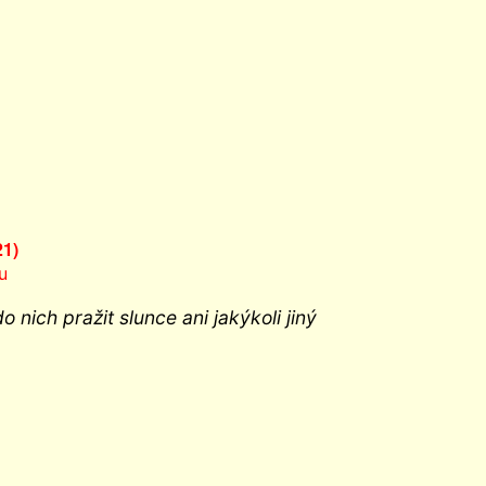
21)
u
 nich pražit slunce ani jakýkoli jiný