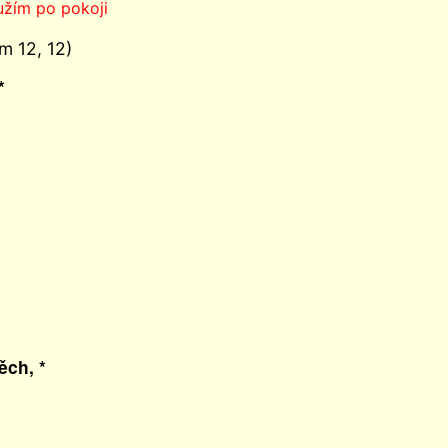
oužím po pokoji
m 12, 12)
*
ěch, *