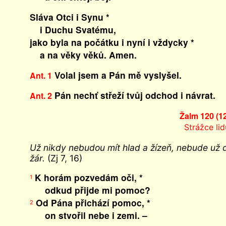
Sláva Otci i Synu *
i Duchu Svatému,
jako byla na počátku i nyní i vždycky *
a na věky věků. Amen.
Volal jsem a Pán mě vyslyšel.
Ant. 1
Pán nechť střeží tvůj odchod i návrat.
Ant. 2
Žalm 120 (1
Strážce lid
Už nikdy nebudou mít hlad a žízeň, nebude už do
žár.
(Zj 7, 16)
K horám pozvedám oči, *
1
odkud přijde mi pomoc?
Od Pána přichází pomoc, *
2
on stvořil nebe i zemi. –