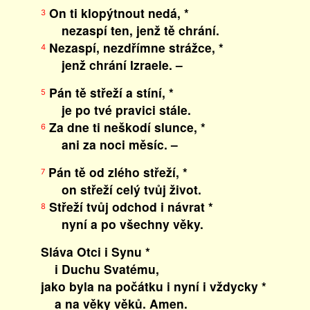
On ti klopýtnout nedá, *
3
nezaspí ten, jenž tě chrání.
Nezaspí, nezdřímne strážce, *
4
jenž chrání Izraele. –
Pán tě střeží a stíní, *
5
je po tvé pravici stále.
Za dne ti neškodí slunce, *
6
ani za noci měsíc. –
Pán tě od zlého střeží, *
7
on střeží celý tvůj život.
Střeží tvůj odchod i návrat *
8
nyní a po všechny věky.
Sláva Otci i Synu *
i Duchu Svatému,
jako byla na počátku i nyní i vždycky *
a na věky věků. Amen.