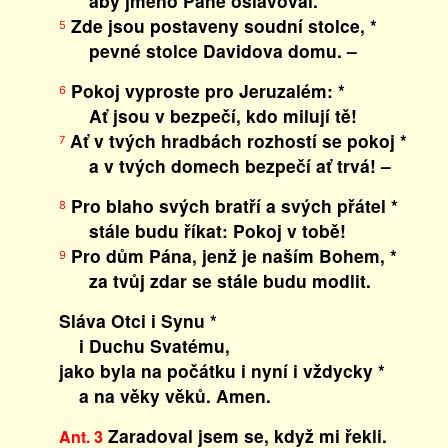
aby jméno Páně oslavoval.
Zde jsou postaveny soudní stolce, *
5
pevné stolce Davidova domu. –
Pokoj vyproste pro Jeruzalém: *
6
Ať jsou v bezpečí, kdo milují tě!
Ať v tvých hradbách rozhostí se pokoj *
7
a v tvých domech bezpečí ať trvá! –
Pro blaho svých bratří a svých přátel *
8
stále budu říkat: Pokoj v tobě!
Pro dům Pána, jenž je naším Bohem, *
9
za tvůj zdar se stále budu modlit.
Sláva Otci i Synu *
i Duchu Svatému,
jako byla na počátku i nyní i vždycky *
a na věky věků. Amen.
Zaradoval jsem se, když mi řekli.
Ant. 3