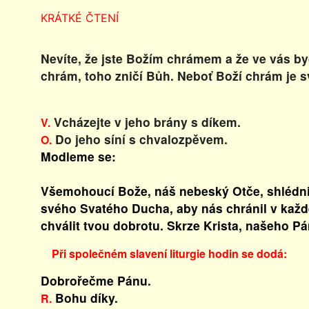
KRÁTKÉ ČTENÍ
Nevíte, že jste Božím chrámem a že ve vás by
chrám, toho zničí Bůh. Neboť Boží chrám je s
Vcházejte v jeho brány s díkem.
V.
Do jeho síní s chvalozpěvem.
O.
Modleme se:
Všemohoucí Bože, náš nebeský Otče, shlédni 
svého Svatého Ducha, aby nás chránil v každ
chválit tvou dobrotu. Skrze Krista, našeho Pá
Při společném slavení liturgie hodin se dodá:
Dobrořečme Pánu.
Bohu díky.
R.