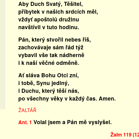
Aby Duch Svatý, Těšitel,
příbytek v našich srdcích měl,
vždyť apoštolů družinu
navštívil v tuto hodinu.
Pán, který stvořil nebes říš,
zachovávaje sám řád týž
vybavil vše tak nádherně
i k naší věčné odměně.
Ať sláva Bohu Otci zní,
i tobě, Synu jediný,
i Duchu, který těší nás,
po všechny věky v každý čas. Amen.
ŽALTÁŘ
Volal jsem a Pán mě vyslyšel.
Ant. 1
Žalm 119 (1