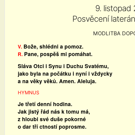
9. listopad
Posvěcení laterán
MODLITBA DOP
Bože, shlédni a pomoz.
V.
Pane, pospěš mi pomáhat.
R.
Sláva Otci i Synu i Duchu Svatému,
jako byla na počátku i nyní i vždycky
a na věky věků. Amen. Aleluja.
HYMNUS
Je třetí denní hodina.
Jak jistý řád nás k tomu má,
z hloubi své duše pokorné
o dar tří ctností poprosme.