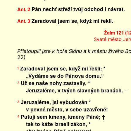
Pán nechť střeží tvůj odchod i návrat.
Ant. 2
Zaradoval jsem se, když mi řekli.
Ant. 3
Žalm 121 (1
Svaté město Je
Přistoupili jste k hoře Siónu a k městu živého
22)
Zaradoval jsem se, když mi řekli: *
1
„Vydáme se do Pánova domu.“
Už se naše nohy zastavily, *
2
Jeruzaléme, v tvých slavných branách. –
Jeruzaléme, jsi vybudován *
3
v pevné město, v sebe uzavřené!
Putují sem kmeny, kmeny Páně; †
4
tak to káže Izraeli zákon, *