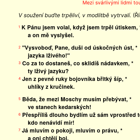
Mezi svárlivými lidmi t
V soužení buďte trpěliví, v modlitbě vytrvalí.
(Ří
K Pánu jsem volal, když jsem trpěl útiskem, 
1
a on mě vyslyšel.
"Vysvoboď, Pane, duši od úskočných úst, *
2
jazyka lživého!"
Co za to dostaneš, co sklidíš nádavkem, *
3
ty lživý jazyku?
Jen z pevné ruky bojovníka břitký šíp, *
4
uhlíky z kručinek.
Běda, že mezi Moschy musím přebývat, *
5
ve stanech kedarských!
Přespříliš dlouho bydlím už sám vprostřed t
6
kdo nenávidí mír!
Já mluvím o pokoji, mluvím o právu, *
7
a oni chtějí boj.