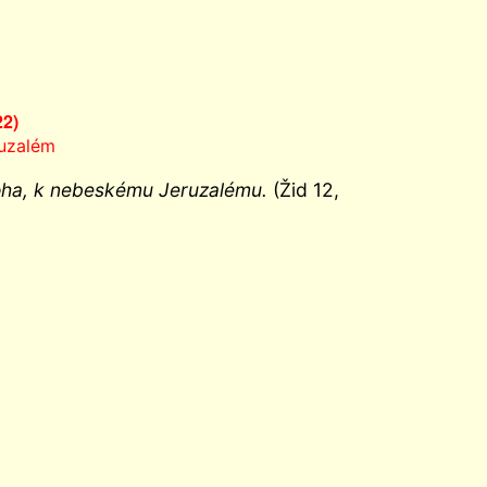
22)
ruzalém
 Boha, k nebeskému Jeruzalému.
(Žid 12,