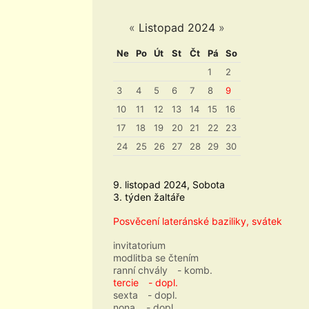
«
Listopad 2024
»
Ne
Po
Út
St
Čt
Pá
So
1
2
3
4
5
6
7
8
9
10
11
12
13
14
15
16
17
18
19
20
21
22
23
24
25
26
27
28
29
30
9. listopad 2024, Sobota
3. týden žaltáře
Posvěcení lateránské baziliky, svátek
invitatorium
modlitba se čtením
ranní chvály
- komb.
tercie
- dopl.
sexta
- dopl.
nona
- dopl.