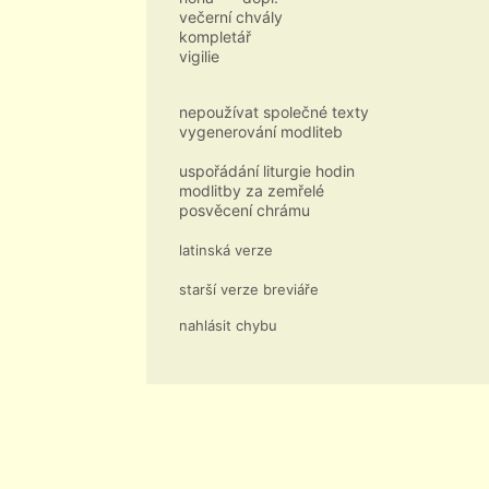
večerní chvály
kompletář
vigilie
nepoužívat společné texty
vygenerování modliteb
uspořádání liturgie hodin
modlitby za zemřelé
posvěcení chrámu
latinská verze
starší verze breviáře
nahlásit chybu