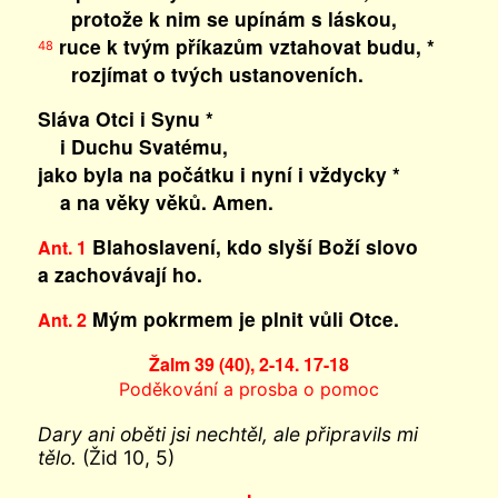
protože k nim se upínám s láskou,
ruce k tvým příkazům vztahovat budu, *
48
rozjímat o tvých ustanoveních.
Sláva Otci i Synu *
i Duchu Svatému,
jako byla na počátku i nyní i vždycky *
a na věky věků. Amen.
Blahoslavení, kdo slyší Boží slovo
Ant. 1
a zachovávají ho.
Mým pokrmem je plnit vůli Otce.
Ant. 2
Žalm 39 (40), 2-14. 17-18
Poděkování a prosba o pomoc
Dary ani oběti jsi nechtěl, ale připravils mi
tělo.
(Žid 10, 5)