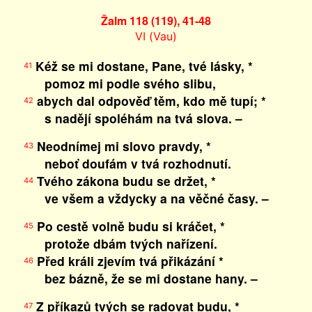
Žalm 118 (119), 41-48
VI (Vau)
Kéž se mi dostane, Pane, tvé lásky, *
41
pomoz mi podle svého slibu,
abych dal odpověď těm, kdo mě tupí; *
42
s nadějí spoléhám na tvá slova. –
Neodnímej mi slovo pravdy, *
43
neboť doufám v tvá rozhodnutí.
Tvého zákona budu se držet, *
44
ve všem a vždycky a na věčné časy. –
Po cestě volně budu si kráčet, *
45
protože dbám tvých nařízení.
Před králi zjevím tvá přikázání *
46
bez bázně, že se mi dostane hany. –
Z příkazů tvých se radovat budu, *
47