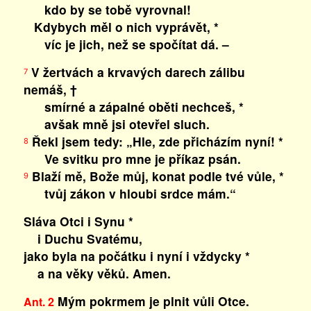
kdo by se tobě vyrovnal!
Kdybych měl o nich vyprávět, *
víc je jich, než se spočítat dá. –
V žertvách a krvavých darech zálibu
7
nemáš, †
smírné a zápalné oběti nechceš, *
avšak mně jsi otevřel sluch.
Řekl jsem tedy: „Hle, zde přicházím nyní! *
8
Ve svitku pro mne je příkaz psán.
Blaží mě, Bože můj, konat podle tvé vůle, *
9
tvůj zákon v hloubi srdce mám.“
Sláva Otci i Synu *
i Duchu Svatému,
jako byla na počátku i nyní i vždycky *
a na věky věků. Amen.
Mým pokrmem je plnit vůli Otce.
Ant. 2