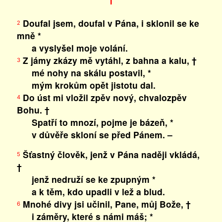
I
Doufal jsem, doufal v Pána, i sklonil se ke
2
mně *
a vyslyšel moje volání.
Z jámy zkázy mě vytáhl, z bahna a kalu, †
3
mé nohy na skálu postavil, *
mým krokům opět jistotu dal.
Do úst mi vložil zpěv nový, chvalozpěv
4
Bohu. †
Spatří to mnozí, pojme je bázeň, *
v důvěře skloní se před Pánem. –
Šťastný člověk, jenž v Pána naději vkládá,
5
†
jenž nedruží se ke zpupným *
a k těm, kdo upadli v lež a blud.
Mnohé divy jsi učinil, Pane, můj Bože, †
6
i záměry, které s námi máš; *