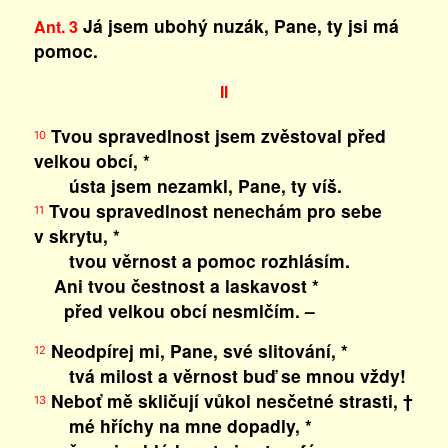
Já jsem ubohý nuzák, Pane, ty jsi má
Ant. 3
pomoc.
II
Tvou spravedlnost jsem zvěstoval před
10
velkou obcí, *
ústa jsem nezamkl, Pane, ty víš.
Tvou spravedlnost nenechám pro sebe
11
v skrytu, *
tvou věrnost a pomoc rozhlásím.
Ani tvou čestnost a laskavost *
před velkou obcí nesmlčím. –
Neodpírej mi, Pane, své slitování, *
12
tvá milost a věrnost buď se mnou vždy!
Neboť mě skličují vůkol nesčetné strasti, †
13
mé hříchy na mne dopadly, *