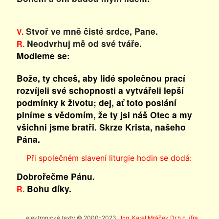
Stvoř ve mně čisté srdce, Pane.
V.
Neodvrhuj mě od své tváře.
R.
Modleme se:
Bože, ty chceš, aby lidé společnou prací
rozvíjeli své schopnosti a vytvářeli lepší
podmínky k životu; dej, ať toto poslání
plníme s vědomím, že ty jsi náš Otec a my
všichni jsme bratři. Skrze Krista, našeho
Pána.
Při společném slavení liturgie hodin se dodá:
Dobrořečme Pánu.
Bohu díky.
R.
elektronické texty © 2000-2023,
Ing. Karel Mráček Dr.h.c. (fra