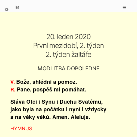
lat
☰
⛭
20. leden 2020
První mezidobí, 2. týden
2. týden žaltáře
MODLITBA DOPOLEDNE
Bože, shlédni a pomoz.
V.
Pane, pospěš mi pomáhat.
R.
Sláva Otci i Synu i Duchu Svatému,
jako byla na počátku i nyní i vždycky
a na věky věků. Amen. Aleluja.
HYMNUS