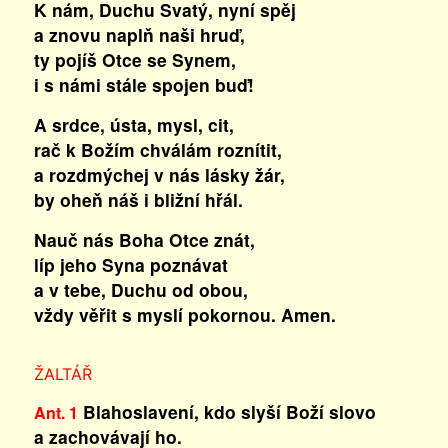
K nám, Duchu Svatý, nyní spěj
a znovu naplň naši hruď,
ty pojíš Otce se Synem,
i s námi stále spojen buď!
A srdce, ústa, mysl, cit,
rač k Božím chválám roznítit,
a rozdmýchej v nás lásky žár,
by oheň náš i bližní hřál.
Nauč nás Boha Otce znát,
líp jeho Syna poznávat
a v tebe, Duchu od obou,
vždy věřit s myslí pokornou. Amen.
ŽALTÁŘ
Blahoslavení, kdo slyší Boží slovo
Ant. 1
a zachovávají ho.