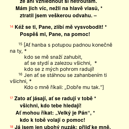
že ani vzhlédnout si netroufám.
Mám jich víc, nežli na hlavě vlasů, *
ztratil jsem veškerou odvahu. –
Kéž se ti, Pane, zlíbí mě vysvobodit! *
14
Pospěš mi, Pane, na pomoc!
[Ať hanba s potupou padnou konečně
15
na ty, *
kdo se mě snaží zahubit,
ať se stydí a zalezou všichni, *
kdo se z mých pohrom radují!
Jen ať se stáhnou se zahanbením ti
16
všichni, *
Kdo o mně říkali: „Dobře mu tak.“]
Zato ať jásají, ať se radují v tobě *
17
všichni, kdo tebe hledají!
Ať mohou říkat: „Velký je Pán“, *
kdo k tobě volají o pomoc!
Já jsem jen ubohý nuzák; přijď ke mně,
18