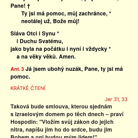
Pane! †
Ty jsi má pomoc, můj zachránce, *
neotálej už, Bože můj!
Sláva Otci i Synu *
i Duchu Svatému,
jako byla na počátku i nyní i vždycky *
a na věky věků. Amen.
Já jsem ubohý nuzák, Pane, ty jsi má
Ant. 3
pomoc.
KRÁTKÉ ČTENÍ
Jer 31, 33
Taková bude smlouva, kterou sjednám
s Izraelovým domem po těch dnech – praví
Hospodin: "Vložím svůj zákon do jejich
nitra, napíšu jim ho do srdce, budu jim
Bohem a oni budou mým lidem!"