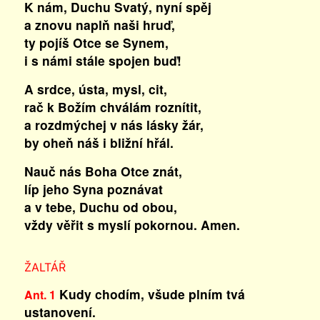
K nám, Duchu Svatý, nyní spěj
a znovu naplň naši hruď,
ty pojíš Otce se Synem,
i s námi stále spojen buď!
A srdce, ústa, mysl, cit,
rač k Božím chválám roznítit,
a rozdmýchej v nás lásky žár,
by oheň náš i bližní hřál.
Nauč nás Boha Otce znát,
líp jeho Syna poznávat
a v tebe, Duchu od obou,
vždy věřit s myslí pokornou. Amen.
ŽALTÁŘ
Kudy chodím, všude plním tvá
Ant. 1
ustanovení.