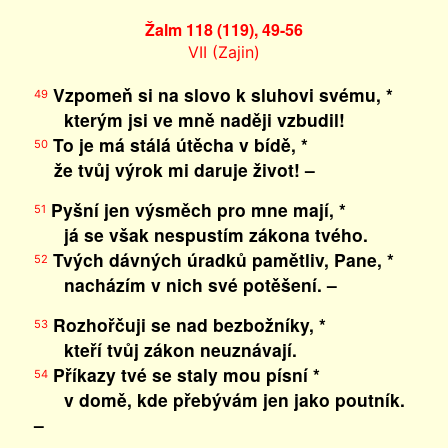
Žalm 118 (119), 49-56
VII (Zajin)
Vzpomeň si na slovo k sluhovi svému, *
49
kterým jsi ve mně naději vzbudil!
To je má stálá útěcha v bídě, *
50
že tvůj výrok mi daruje život! –
Pyšní jen výsměch pro mne mají, *
51
já se však nespustím zákona tvého.
Tvých dávných úradků pamětliv, Pane, *
52
nacházím v nich své potěšení. –
Rozhořčuji se nad bezbožníky, *
53
kteří tvůj zákon neuznávají.
Příkazy tvé se staly mou písní *
54
v domě, kde přebývám jen jako poutník.
–