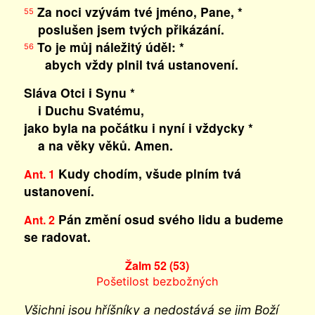
Za noci vzývám tvé jméno, Pane, *
55
poslušen jsem tvých přikázání.
To je můj náležitý úděl: *
56
abych vždy plnil tvá ustanovení.
Sláva Otci i Synu *
i Duchu Svatému,
jako byla na počátku i nyní i vždycky *
a na věky věků. Amen.
Kudy chodím, všude plním tvá
Ant. 1
ustanovení.
Pán změní osud svého lidu a budeme
Ant. 2
se radovat.
Žalm 52 (53)
Pošetilost bezbožných
Všichni jsou hříšníky a nedostává se jim Boží