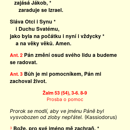
zajásá Jákob, *
zaraduje se Izrael.
Sláva Otci i Synu *
i Duchu Svatému,
jako byla na počátku i nyní i vždycky *
a na věky věků. Amen.
Pán změní osud svého lidu a budeme
Ant. 2
se radovat.
Bůh je mi pomocníkem, Pán mi
Ant. 3
zachoval život.
Žalm 53 (54), 3-6. 8-9
Prosba o pomoc
Prorok se modlí, aby ve jménu Páně byl
vysvobozen od zloby nepřátel.
(Kassiodorus)
Bože, pro své jméno mě zachraň, *
3