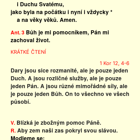
i Duchu Svatému,
jako byla na počátku i nyní i vždycky *
a na věky věků. Amen.
Bůh je mi pomocníkem, Pán mi
Ant. 3
zachoval život.
KRÁTKÉ ČTENÍ
1 Kor 12, 4-6
Dary jsou sice rozmanité, ale je pouze jeden
Duch. A jsou rozličné služby, ale je pouze
jeden Pán. A jsou různé mimořádné síly, ale
je pouze jeden Bůh. On to všechno ve všech
působí.
Blízká je zbožným pomoc Páně.
V.
Aby zem naši zas pokryl svou slávou.
R.
Modleme se: