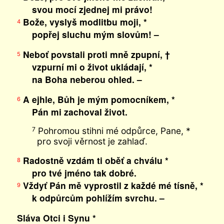
svou mocí zjednej mi právo!
Bože, vyslyš modlitbu moji, *
4
popřej sluchu mým slovům! –
Neboť povstali proti mně zpupní, †
5
vzpurní mi o život ukládají, *
na Boha neberou ohled. –
A ejhle, Bůh je mým pomocníkem, *
6
Pán mi zachoval život.
Pohromou stihni mé odpůrce, Pane, *
7
pro svoji věrnost je zahlaď.
Radostně vzdám ti oběť a chválu *
8
pro tvé jméno tak dobré.
Vždyť Pán mě vyprostil z každé mé tísně, *
9
k odpůrcům pohlížím svrchu. –
Sláva Otci i Synu *