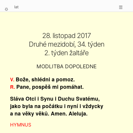
lat
☰
⛭
28. listopad 2017
Druhé mezidobí, 34. týden
2. týden žaltáře
MODLITBA DOPOLEDNE
Bože, shlédni a pomoz.
V.
Pane, pospěš mi pomáhat.
R.
Sláva Otci i Synu i Duchu Svatému,
jako byla na počátku i nyní i vždycky
a na věky věků. Amen. Aleluja.
HYMNUS