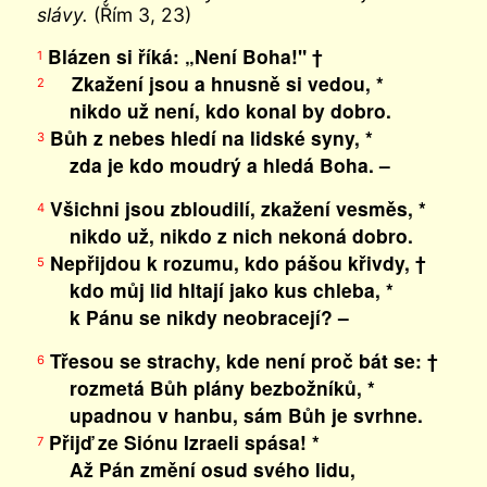
slávy.
(Řím 3, 23)
Blázen si říká: „Není Boha!" †
1
Zkažení jsou a hnusně si vedou, *
2
nikdo už není, kdo konal by dobro.
Bůh z nebes hledí na lidské syny, *
3
zda je kdo moudrý a hledá Boha. –
Všichni jsou zbloudilí, zkažení vesměs, *
4
nikdo už, nikdo z nich nekoná dobro.
Nepřijdou k rozumu, kdo pášou křivdy, †
5
kdo můj lid hltají jako kus chleba, *
k Pánu se nikdy neobracejí? –
Třesou se strachy, kde není proč bát se: †
6
rozmetá Bůh plány bezbožníků, *
upadnou v hanbu, sám Bůh je svrhne.
Přijď ze Siónu Izraeli spása! *
7
Až Pán změní osud svého lidu,