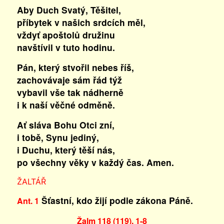
Aby Duch Svatý, Těšitel,
příbytek v našich srdcích měl,
vždyť apoštolů družinu
navštívil v tuto hodinu.
Pán, který stvořil nebes říš,
zachovávaje sám řád týž
vybavil vše tak nádherně
i k naší věčné odměně.
Ať sláva Bohu Otci zní,
i tobě, Synu jediný,
i Duchu, který těší nás,
po všechny věky v každý čas. Amen.
ŽALTÁŘ
Šťastní, kdo žijí podle zákona Páně.
Ant. 1
Žalm 118 (119), 1-8