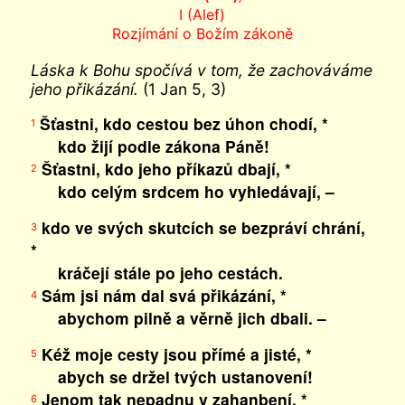
I (Alef)
Rozjímání o Božím zákoně
Láska k Bohu spočívá v tom, že zachováváme
jeho přikázání.
(1 Jan 5, 3)
Šťastni, kdo cestou bez úhon chodí, *
1
kdo žijí podle zákona Páně!
Šťastni, kdo jeho příkazů dbají, *
2
kdo celým srdcem ho vyhledávají, –
kdo ve svých skutcích se bezpráví chrání,
3
*
kráčejí stále po jeho cestách.
Sám jsi nám dal svá přikázání, *
4
abychom pilně a věrně jich dbali. –
Kéž moje cesty jsou přímé a jisté, *
5
abych se držel tvých ustanovení!
Jenom tak nepadnu v zahanbení, *
6