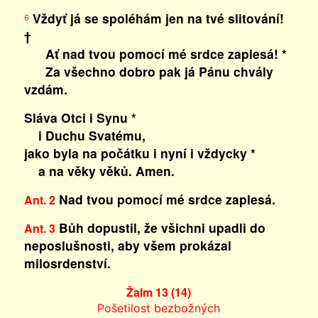
Vždyť já se spoléhám jen na tvé slitování!
6
†
Ať nad tvou pomocí mé srdce zaplesá! *
Za všechno dobro pak já Pánu chvály
vzdám.
Sláva Otci i Synu *
i Duchu Svatému,
jako byla na počátku i nyní i vždycky *
a na věky věků. Amen.
Nad tvou pomocí mé srdce zaplesá.
Ant. 2
Bůh dopustil, že všichni upadli do
Ant. 3
neposlušnosti, aby všem prokázal
milosrdenství.
Žalm 13 (14)
Pošetilost bezbožných