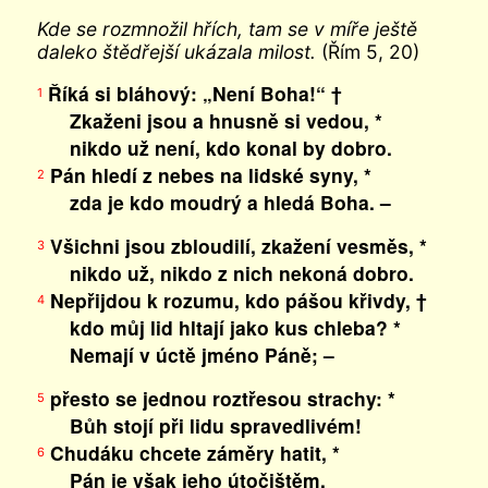
Kde se rozmnožil hřích, tam se v míře ještě
daleko štědřejší ukázala milost.
(Řím 5, 20)
Říká si bláhový: „Není Boha!“ †
1
Zkaženi jsou a hnusně si vedou, *
nikdo už není, kdo konal by dobro.
Pán hledí z nebes na lidské syny, *
2
zda je kdo moudrý a hledá Boha. –
Všichni jsou zbloudilí, zkažení vesměs, *
3
nikdo už, nikdo z nich nekoná dobro.
Nepřijdou k rozumu, kdo pášou křivdy, †
4
kdo můj lid hltají jako kus chleba? *
Nemají v úctě jméno Páně; –
přesto se jednou roztřesou strachy: *
5
Bůh stojí při lidu spravedlivém!
Chudáku chcete záměry hatit, *
6
Pán je však jeho útočištěm.