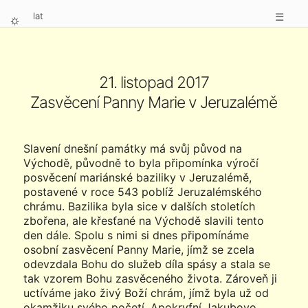
lat
☰
⛭
21. listopad 2017
Zasvěcení Panny Marie v Jeruzalémě
Slavení dnešní památky má svůj původ na
Východě, původně to byla připomínka výročí
posvěcení mariánské baziliky v Jeruzalémě,
postavené v roce 543 poblíž Jeruzalémského
chrámu. Bazilika byla sice v dalších stoletích
zbořena, ale křesťané na Východě slavili tento
den dále. Spolu s nimi si dnes připomínáme
osobní zasvěcení Panny Marie, jímž se zcela
odevzdala Bohu do služeb díla spásy a stala se
tak vzorem Bohu zasvěceného života. Zároveň ji
uctíváme jako živý Boží chrám, jímž byla už od
okamžiku svého početí. Apokryfní Jakubovo