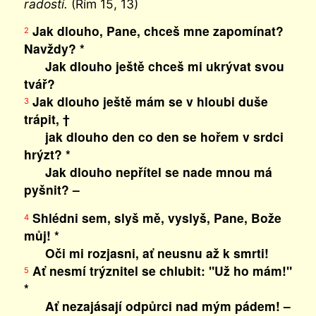
radostí.
(Řím 15, 13)
Jak dlouho, Pane, chceš mne zapomínat?
2
Navždy? *
Jak dlouho ještě chceš mi ukrývat svou
tvář?
Jak dlouho ještě mám se v hloubi duše
3
trápit, †
jak dlouho den co den se hořem v srdci
hrýzt? *
Jak dlouho nepřítel se nade mnou má
pyšnit? –
Shlédni sem, slyš mě, vyslyš, Pane, Bože
4
můj! *
Oči mi rozjasni, ať neusnu až k smrti!
Ať nesmí trýznitel se chlubit: "Už ho mám!"
5
*
Ať nezajásají odpůrci nad mým pádem! –