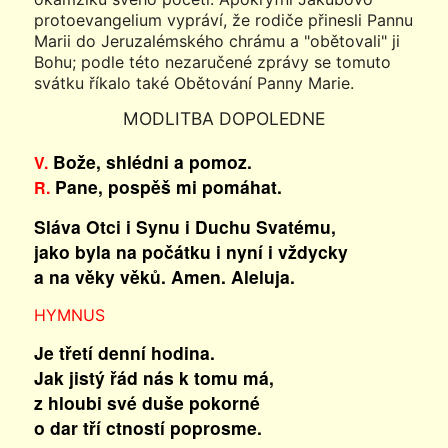
protoevangelium vypráví, že rodiče přinesli Pannu
Marii do Jeruzalémského chrámu a "obětovali" ji
Bohu; podle této nezaručené zprávy se tomuto
svátku říkalo také Obětování Panny Marie.
MODLITBA DOPOLEDNE
Bože, shlédni a pomoz.
V.
Pane, pospěš mi pomáhat.
R.
Sláva Otci i Synu i Duchu Svatému,
jako byla na počátku i nyní i vždycky
a na věky věků. Amen. Aleluja.
HYMNUS
Je třetí denní hodina.
Jak jistý řád nás k tomu má,
z hloubi své duše pokorné
o dar tří ctností poprosme.