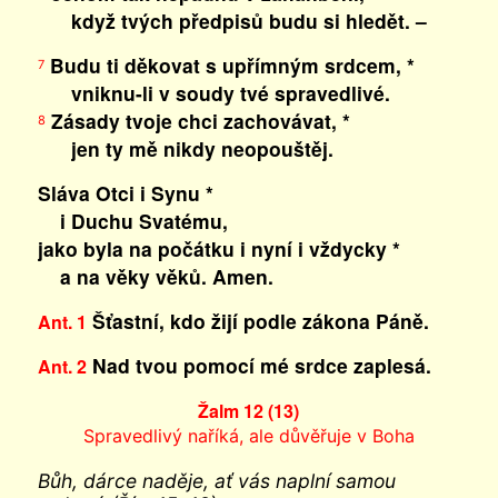
když tvých předpisů budu si hledět. –
Budu ti děkovat s upřímným srdcem, *
7
vniknu-li v soudy tvé spravedlivé.
Zásady tvoje chci zachovávat, *
8
jen ty mě nikdy neopouštěj.
Sláva Otci i Synu *
i Duchu Svatému,
jako byla na počátku i nyní i vždycky *
a na věky věků. Amen.
Šťastní, kdo žijí podle zákona Páně.
Ant. 1
Nad tvou pomocí mé srdce zaplesá.
Ant. 2
Žalm 12 (13)
Spravedlivý naříká, ale důvěřuje v Boha
Bůh, dárce naděje, ať vás naplní samou