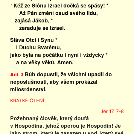
Kéž ze Siónu Izrael dočká se spásy! *
7
Až Pán změní osud svého lidu,
zajásá Jákob, *
zaraduje se Izrael.
Sláva Otci i Synu *
i Duchu Svatému,
jako byla na počátku i nyní i vždycky *
a na věky věků. Amen.
Bůh dopustil, že všichni upadli do
Ant. 3
neposlušnosti, aby všem prokázal
milosrdenství.
KRÁTKÉ ČTENÍ
Jer 17, 7-8
Požehnaný člověk, který doufá
v Hospodina, jehož oporou je Hospodin! Je
jako strom, který je zasazen u vod, který své