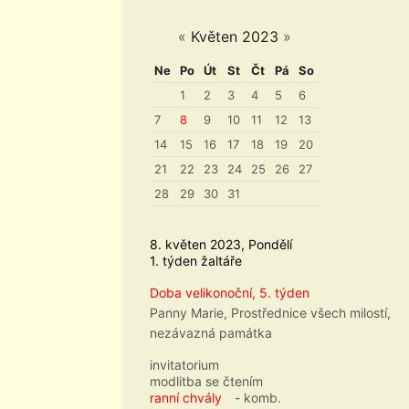
«
Květen 2023
»
Ne
Po
Út
St
Čt
Pá
So
1
2
3
4
5
6
7
8
9
10
11
12
13
14
15
16
17
18
19
20
21
22
23
24
25
26
27
28
29
30
31
8. květen 2023, Pondělí
1. týden žaltáře
Doba velikonoční, 5. týden
Panny Marie, Prostřednice všech milostí,
nezávazná památka
invitatorium
modlitba se čtením
ranní chvály
- komb.