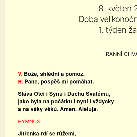
8. květen
Doba velikonoční
1. týden ža
RANNÍ CHV
Bože, shlédni a pomoz.
V.
Pane, pospěš mi pomáhat.
R.
Sláva Otci i Synu i Duchu Svatému,
jako byla na počátku i nyní i vždycky
a na věky věků. Amen. Aleluja.
HYMNUS
Jitřenka rdí se růžemi,