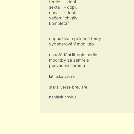
tercie
- dopl.
sexta
- dopl.
nona
- dopl.
večerní chvály
kompletář
nepoužívat společné texty
vygenerování modliteb
uspořádání liturgie hodin
modlitby za zemřelé
posvěcení chrámu
latinská verze
starší verze breviáře
nahlásit chybu