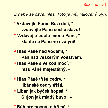
Boží moc v b
Z nebe se ozval hlas: Toto je můj milovaný Syn.
Vzdávejte Pánu, Boží děti, *
1
vzdávejte Pánu čest a slávu!
Vzdávejte poctu jménu Páně, *
2
klaňte se Pánu ve svatyni! –
Hlas Páně nad vodami, *
3
Pán nad veškerým vodstvem.
Hlas Páně s velkou mocí, *
4
hlas Páně majestátný. –
Hlas Páně tříští cedry, *
5
libánské cedry tříští.
Liban jak býček hopsá, *
6
Sirjon jak mladý buvol. –
Bůh přemocný to hřímá, *
7