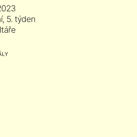
 2023
, 5. týden
ltáře
ÁLY