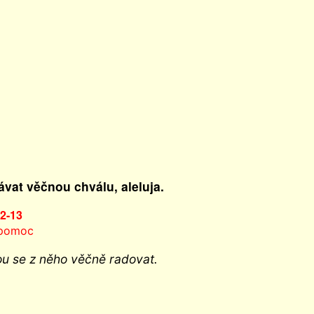
ávat věčnou chválu, aleluja.
12-13
 pomoc
dou se z něho věčně radovat.