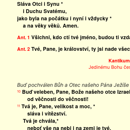
Sláva Otci i Synu *
i Duchu Svatému,
jako byla na počátku i nyní i vždycky *
a na věky věků. Amen.
Všichni, kdo ctí tvé jméno, budou ti vzd
Ant. 1
Tvé, Pane, je království, ty jsi nade všec
Ant. 2
Kantikum
Jedinému Bohu čes
Buď pochválen Bůh a Otec našeho Pána Ježíše 
Buď veleben, Pane, Bože našeho otce Izrael
10
od věčnosti do věčnosti!
Tvá je, Pane, velikost a moc, *
11
sláva i vítězství.
Tvá je chvála,*
neboť vše na nebi i na zemi je tvé.