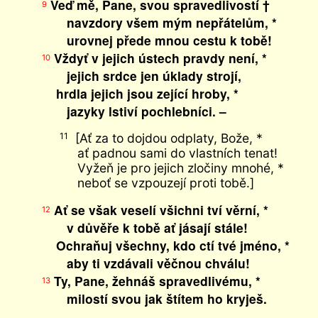
Veď mě, Pane, svou spravedlivostí †
9
navzdory všem mým nepřátelům, *
urovnej přede mnou cestu k tobě!
Vždyť v jejich ústech pravdy není, *
10
jejich srdce jen úklady strojí,
hrdla jejich jsou zející hroby, *
jazyky lstiví pochlebníci. –
[Ať za to dojdou odplaty, Bože, *
11
ať padnou sami do vlastních tenat!
Vyžeň je pro jejich zločiny mnohé, *
neboť se vzpouzejí proti tobě.]
Ať se však veselí všichni tví věrní, *
12
v důvěře k tobě ať jásají stále!
Ochraňuj všechny, kdo ctí tvé jméno, *
aby ti vzdávali věčnou chválu!
Ty, Pane, žehnáš spravedlivému, *
13
milostí svou jak štítem ho kryješ.