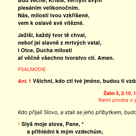
plesáním velikonočním.
Nás, milostí tvou vzkříšené,
vem k oslavě své vítězné.
Ježíši, každý tvor tě chval,
neboť jsi slavně z mrtvých vstal,
i Otce, Ducha milosti
ať věčně všechno tvorstvo ctí. Amen.
PSALMODIE
Všichni, kdo ctí tvé jméno, budou ti vzd
Ant. 1
Žalm 5, 2-10. 
Ranní prosba o
Kdo přijali Slovo, a stali se jeho příbytkem, bu
Slyš moje slova, Pane, *
2
a přihlédni k mým vzdechům,