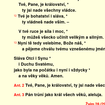
Tvé, Pane, je království, *
ty jsi nade všechny vládce.
Tvé je bohatství i sláva, *
12
ty vládneš nade vším. –
V tvé ruce je síla i moc, *
ty můžeš všecko učinit velikým a silným.
Nyní tě tedy velebíme, Bože náš, *
13
a pějeme chválu tvému vznešenému jmén
Sláva Otci i Synu *
i Duchu Svatému,
jako byla na počátku i nyní i vždycky *
a na věky věků. Amen.
Tvé, Pane, je království, ty jsi nade všec
Ant. 2
Pán trůní jako král všech věků, aleluja.
Ant. 3
Žalm 28 (2