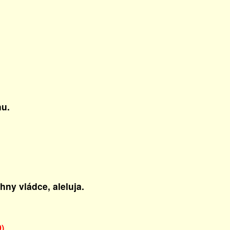
u.
hny vládce, aleluja.
9)