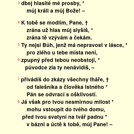
dbej hlasité mé prosby, *
3
můj králi a můj Bože! –
K tobě se modlím, Pane, †
4
zrána už hlas můj slyšíš, *
zrána tě vzývám a čekám.
Ty nejsi Bůh, jenž má nepravost v lásce, *
5
pro zlého u tebe místa není,
zpupný před tebou neobstojí, *
6
původce zla ty nenávidíš, –
přivádíš do zkázy všechny lháře, †
7
od falešníka a člověka lstného *
Pán se odvrací s ošklivostí.
Já však pro tvou nesmírnou milost *
8
mohu vstoupit do tvého domu,
před tvou svatyní na tvář padnu *
v bázni a úctě k tobě, můj Pane! –