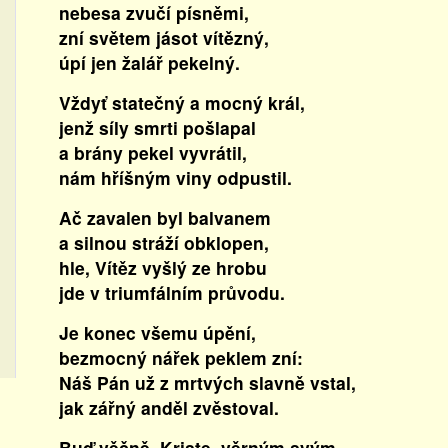
nebesa zvučí písněmi,
zní světem jásot vítězný,
úpí jen žalář pekelný.
Vždyť statečný a mocný král,
jenž síly smrti pošlapal
a brány pekel vyvrátil,
nám hříšným viny odpustil.
Ač zavalen byl balvanem
a silnou stráží obklopen,
hle, Vítěz vyšlý ze hrobu
jde v triumfálním průvodu.
Je konec všemu úpění,
bezmocný nářek peklem zní:
Náš Pán už z mrtvých slavně vstal,
jak zářný anděl zvěstoval.
Buď věčně, Kriste, věrným svým