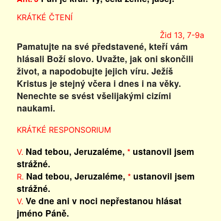
KRÁTKÉ ČTENÍ
Žid 13, 7-9a
Pamatujte na své představené, kteří vám
hlásali Boží slovo. Uvažte, jak oni skončili
život, a napodobujte jejich víru. Ježíš
Kristus je stejný včera i dnes i na věky.
Nenechte se svést všelijakými cizími
naukami.
KRÁTKÉ RESPONSORIUM
Nad tebou, Jeruzaléme,
ustanovil jsem
*
V.
strážné.
Nad tebou, Jeruzaléme,
ustanovil jsem
*
R.
strážné.
Ve dne ani v noci nepřestanou hlásat
V.
jméno Páně.