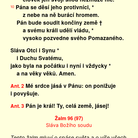
Pána se děsí jeho protivníci, *
10
z nebe na ně burácí hromem.
Pán bude soudit končiny země †
a svému králi udělí vládu, *
vysoko pozvedne svého Pomazaného.
Sláva Otci i Synu *
i Duchu Svatému,
jako byla na počátku i nyní i vždycky *
a na věky věků. Amen.
Mé srdce jásá v Pánu: on ponižuje
Ant. 2
i povyšuje.
Pán je král! Ty, celá země, jásej!
Ant. 3
Žalm 96 (97)
Sláva Božího soudu
Tento žalm mluví o spáse světa a o víře všech