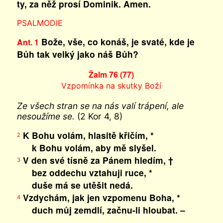
ty, za něž prosí Dominik. Amen.
PSALMODIE
Bože, vše, co konáš, je svaté, kde je
Ant. 1
Bůh tak velký jako náš Bůh?
Žalm 76 (77)
Vzpomínka na skutky Boží
Ze všech stran se na nás valí trápení, ale
nesoužíme se.
(2 Kor 4, 8)
K Bohu volám, hlasitě křičím, *
2
k Bohu volám, aby mě slyšel.
V den své tísně za Pánem hledím, †
3
bez oddechu vztahuji ruce, *
duše má se utěšit nedá.
Vzdychám, jak jen vzpomenu Boha, *
4
duch můj zemdlí, začnu-li hloubat. –