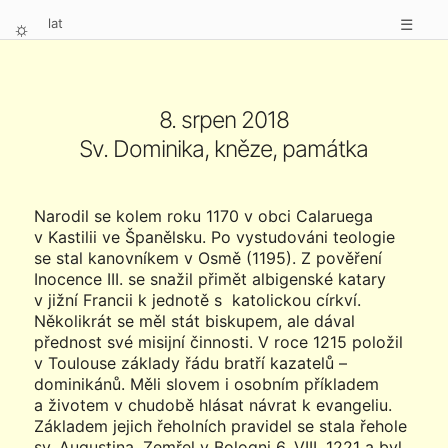
lat
☰
⛭
8. srpen 2018
Sv. Dominika, kněze, památka
Narodil se kolem roku 1170 v obci Calaruega
v Kastilii ve Španělsku. Po vystudováni teologie
se stal kanovníkem v Osmě (1195). Z pověření
Inocence III. se snažil přimět albigenské katary
v jižní Francii k jednotě s katolickou církví.
Několikrát se měl stát biskupem, ale dával
přednost své misijní činnosti. V roce 1215 položil
v Toulouse základy řádu bratří kazatelů –
dominikánů. Měli slovem i osobním příkladem
a životem v chudobě hlásat návrat k evangeliu.
Základem jejich řeholních pravidel se stala řehole
sv. Augustina. Zemřel v Bologni 6. VIII. 1221 a byl