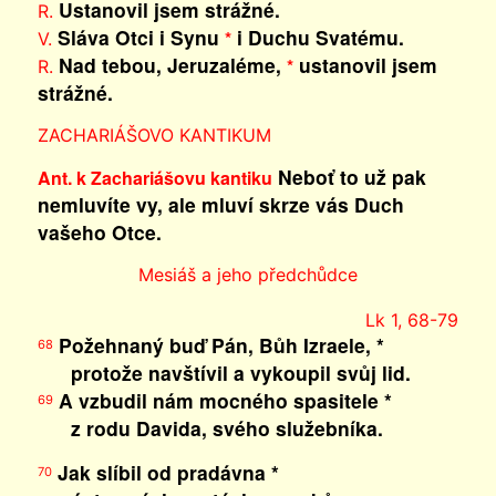
Ustanovil jsem strážné.
R.
Sláva Otci i Synu
i Duchu Svatému.
*
V.
Nad tebou, Jeruzaléme,
ustanovil jsem
*
R.
strážné.
ZACHARIÁŠOVO KANTIKUM
Neboť to už pak
Ant. k Zachariášovu kantiku
nemluvíte vy, ale mluví skrze vás Duch
vašeho Otce.
Mesiáš a jeho předchůdce
Lk 1, 68-79
Požehnaný buď Pán, Bůh Izraele, *
68
protože navštívil a vykoupil svůj lid.
A vzbudil nám mocného spasitele *
69
z rodu Davida, svého služebníka.
Jak slíbil od pradávna *
70