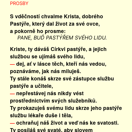
PROSBY
S vděčností chvalme Krista, dobrého
Pastýře, který dal život za své ovce,
a pokorně ho prosme:
PANE, BUĎ PASTÝŘEM SVÉHO LIDU.
Kriste, ty dáváš Církvi pastýře, a jejich
službou se ujímáš svého lidu,
dej, ať v lásce těch, kteří nás vedou,
—
poznáváme, jak nás miluješ.
Ty stále konáš skrze své zástupce službu
pastýře a učitele,
nepřestávej nás nikdy vést
—
prostřednictvím svých služebníků.
Ty prokazuješ svému lidu skrze jeho pastýře
službu lékaře duše i těla,
ochraňuj náš život a veď nás ke svatosti.
—
Ty posíláš své svaté, aby slovem