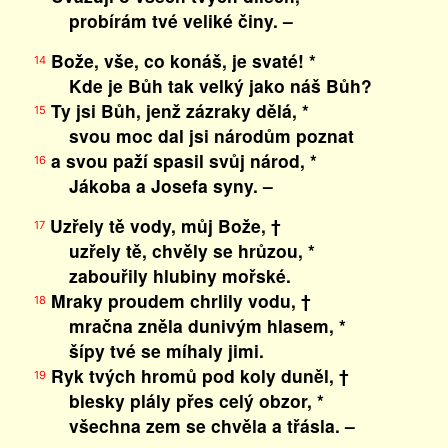
probírám tvé veliké činy. –
Bože, vše, co konáš, je svaté! *
14
Kde je Bůh tak velký jako náš Bůh?
Ty jsi Bůh, jenž zázraky dělá, *
15
svou moc dal jsi národům poznat
a svou paží spasil svůj národ, *
16
Jákoba a Josefa syny. –
Uzřely tě vody, můj Bože, †
17
uzřely tě, chvěly se hrůzou, *
zabouřily hlubiny mořské.
Mraky proudem chrlily vodu, †
18
mračna zněla dunivým hlasem, *
šípy tvé se míhaly jimi.
Ryk tvých hromů pod koly duněl, †
19
blesky plály přes celý obzor, *
všechna zem se chvěla a třásla. –