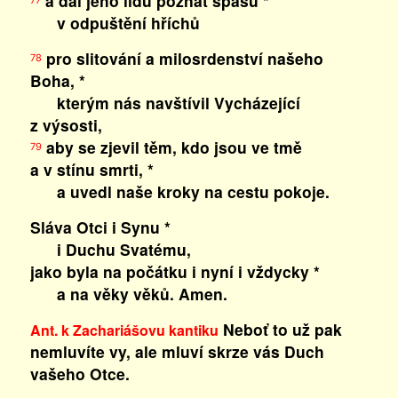
a dal jeho lidu poznat spásu *
v odpuštění hříchů
pro slitování a milosrdenství našeho
78
Boha, *
kterým nás navštívil Vycházející
z výsosti,
aby se zjevil těm, kdo jsou ve tmě
79
a v stínu smrti, *
a uvedl naše kroky na cestu pokoje.
Sláva Otci i Synu *
i Duchu Svatému,
jako byla na počátku i nyní i vždycky *
a na věky věků. Amen.
Neboť to už pak
Ant. k Zachariášovu kantiku
nemluvíte vy, ale mluví skrze vás Duch
vašeho Otce.