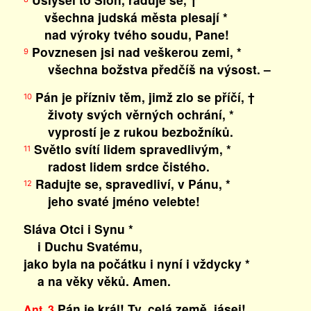
všechna judská města plesají *
nad výroky tvého soudu, Pane!
Povznesen jsi nad veškerou zemi, *
9
všechna božstva předčíš na výsost. –
Pán je přízniv těm, jimž zlo se příčí, †
10
životy svých věrných ochrání, *
vyprostí je z rukou bezbožníků.
Světlo svítí lidem spravedlivým, *
11
radost lidem srdce čistého.
Radujte se, spravedliví, v Pánu, *
12
jeho svaté jméno velebte!
Sláva Otci i Synu *
i Duchu Svatému,
jako byla na počátku i nyní i vždycky *
a na věky věků. Amen.
Pán je král! Ty, celá země, jásej!
Ant. 3