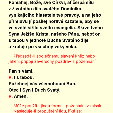
Pomáhej, Bože, své Církvi, ať čerpá sílu
z životního díla svatého Dominika,
vynikajícího hlasatele tvé pravdy, a na jeho
přímluvu jí posílej horlivé kazatele, aby se
ve světě šířilo světlo evangelia. Skrze tvého
Syna Ježíše Krista, našeho Pána, neboť on
s tebou v jednotě Ducha Svatého žije
a kraluje po všechny věky věků.
Předsedá-li společnému slavení kněz nebo
jáhen, připojí závěrečný pozdrav a požehnání.
Pán s vámi.
I s tebou.
R.
Požehnej vás všemohoucí Bůh,
Otec i Syn
i Duch Svatý.
Amen.
R.
Může použít i jinou formuli požehnání z misálu.
Následuje-li propuštění lidu, říká se: