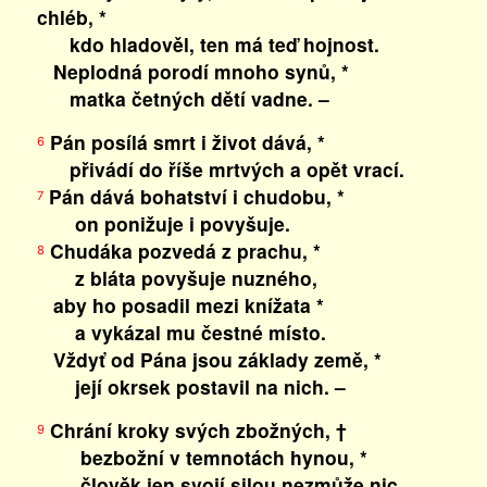
chléb, *
kdo hladověl, ten má teď hojnost.
Neplodná porodí mnoho synů, *
matka četných dětí vadne. –
Pán posílá smrt i život dává, *
6
přivádí do říše mrtvých a opět vrací.
Pán dává bohatství i chudobu, *
7
on ponižuje i povyšuje.
Chudáka pozvedá z prachu, *
8
z bláta povyšuje nuzného,
aby ho posadil mezi knížata *
a vykázal mu čestné místo.
Vždyť od Pána jsou základy země, *
její okrsek postavil na nich. –
Chrání kroky svých zbožných, †
9
bezbožní v temnotách hynou, *
člověk jen svojí silou nezmůže nic.