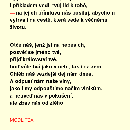
i příkladem vedli tvůj lid k tobě,
na jejich přímluvu nás posiluj, abychom
—
vytrvali na cestě, která vede k věčnému
životu.
Otče náš, jenž jsi na nebesích,
posvěť se jméno tvé,
přijď království tvé,
buď vůle tvá jako v nebi, tak i na zemi.
Chléb náš vezdejší dej nám dnes.
A odpusť nám naše viny,
jako i my odpouštíme našim viníkům,
a neuveď nás v pokušení,
ale zbav nás od zlého.
MODLITBA