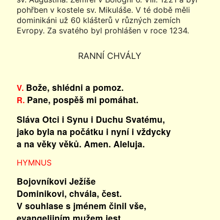
pohřben v kostele sv. Mikuláše. V té době měli
dominikáni už 60 klášterů v různých zemích
Evropy. Za svatého byl prohlášen v roce 1234.
RANNÍ CHVÁLY
Bože, shlédni a pomoz.
V.
Pane, pospěš mi pomáhat.
R.
Sláva Otci i Synu i Duchu Svatému,
jako byla na počátku i nyní i vždycky
a na věky věků. Amen. Aleluja.
HYMNUS
Bojovníkovi Ježíše
Dominikovi, chvála, čest.
V souhlase s jménem činil vše,
evangelijním mužem jest.