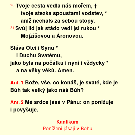
Tvoje cesta vedla nás mořem, †
20
tvoje stezka spoustami vodstev, *
aniž nechals za sebou stopy.
Svůj lid jak stádo vedl jsi rukou *
21
Mojžíšovou a Áronovou.
Sláva Otci i Synu *
i Duchu Svatému,
jako byla na počátku i nyní i vždycky *
a na věky věků. Amen.
Bože, vše, co konáš, je svaté, kde je
Ant. 1
Bůh tak velký jako náš Bůh?
Mé srdce jásá v Pánu: on ponižuje
Ant. 2
i povyšuje.
Kantikum
Ponížení jásají v Bohu