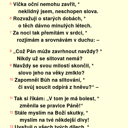
Víčka oční nemohu zavřít, *
5
neklidný jsem, neschopen slova.
Rozvažuji o starých dobách, *
6
o těch dávno minulých létech.
Za noci tak přemítám v srdci, *
7
rozjímám a srovnávám v duchu: –
„Což Pán může zavrhnout navždy? *
8
Nikdy už se slitovat nemá?
Navždy se svou milostí skončil, *
9
slovo jeho na věky zmlklo?
Zapomněl Bůh na slitování, *
10
či svůj soucit odpírá z hněvu?“ –
Tak si říkám: „V tom je má bolest, *
11
změnila se pravice Páně!“
Stále myslím na Boží skutky, *
12
myslím na tvé někdejší divy!
Uvažuji o všech tvých dílech, *
13