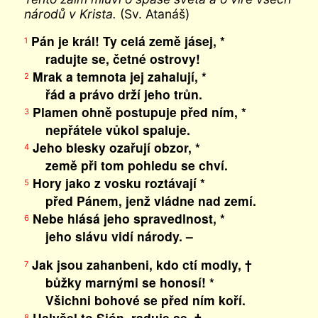
národů v Krista.
(Sv. Atanáš)
Pán je král! Ty celá země jásej, *
1
radujte se, četné ostrovy!
Mrak a temnota jej zahalují, *
2
řád a právo drží jeho trůn.
Plamen ohně postupuje před ním, *
3
nepřátele vůkol spaluje.
Jeho blesky ozařují obzor, *
4
země při tom pohledu se chví.
Hory jako z vosku roztávají *
5
před Pánem, jenž vládne nad zemí.
Nebe hlásá jeho spravedlnost, *
6
jeho slávu vidí národy. –
Jak jsou zahanbeni, kdo ctí modly, †
7
bůžky marnými se honosí! *
Všichni bohové se před ním koří.
Uslyšel to Sión, raduje se, †
8