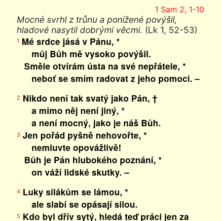
1 Sam 2, 1-10
Mocné svrhl z trůnu a ponížené povýšil,
hladové nasytil dobrými věcmi.
(Lk 1, 52-53)
Mé srdce jásá v Pánu, *
1
můj Bůh mě vysoko povýšil.
Směle otvírám ústa na své nepřátele, *
neboť se smím radovat z jeho pomoci. –
Nikdo není tak svatý jako Pán, †
2
a mimo něj není jiný, *
a není mocný, jako je náš Bůh.
Jen pořád pyšně nehovořte, *
3
nemluvte opovážlivě!
Bůh je Pán hlubokého poznání, *
on váží lidské skutky. –
Luky silákům se lámou, *
4
ale slabí se opásají silou.
Kdo byl dřív sytý, hledá teď práci jen za
5