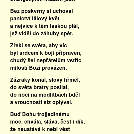
Bez poskvrny si uchoval
panictví liliový květ
a nejvíce k těm láskou plál,
jež viděl do záhuby spět.
Zřekl se světa, aby víc
byl srdcem k boji připraven,
chudý šel nepřátelům vstříc
milostí Boží provázen.
Zázraky konal, slovy hřměl,
do světa bratry posílal,
do noci na modlitbách bděl
a vroucností slz oplýval.
Buď Bohu trojjedinému
moc, chvála, sláva, čest i dík,
že neustává k nebi vést