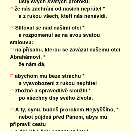
ústy svých svatých proroků:
že nás zachrání od našich nepřátel *
71
a z rukou všech, kteří nás nenávidí.
Slitoval se nad našimi otci *
72
a rozpomenul se na svou svatou
smlouvu:
na přísahu, kterou se zavázal našemu otci
73
Abrahámovi, *
že nám dá,
abychom mu beze strachu *
74
a vysvobozeni z rukou nepřátel
zbožně a spravedlivě sloužili *
75
po všechny dny svého života.
A ty, synu, budeš prorokem Nejvyššího, *
76
neboť půjdeš před Pánem, abys mu
připravil cestu
77