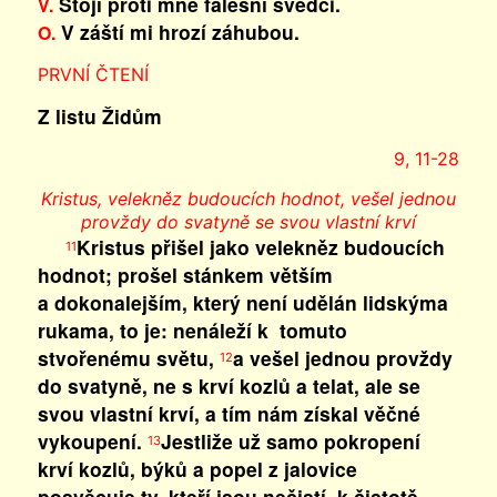
Stojí proti mně falešní svědci.
V.
V záští mi hrozí záhubou.
O.
PRVNÍ ČTENÍ
Z listu Židům
9, 11-28
Kristus, velekněz budoucích hodnot, vešel jednou
provždy do svatyně se svou vlastní krví
Kristus přišel jako velekněz budoucích
11
hodnot; prošel stánkem větším
a dokonalejším, který není udělán lidskýma
rukama, to je: nenáleží k tomuto
stvořenému světu,
a vešel jednou provždy
12
do svatyně, ne s krví kozlů a telat, ale se
svou vlastní krví, a tím nám získal věčné
vykoupení.
Jestliže už samo pokropení
13
krví kozlů, býků a popel z jalovice
posvěcuje ty, kteří jsou nečistí, k čistotě