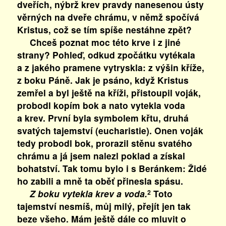
dveřích, nýbrž krev pravdy nanesenou ústy
věrných na dveře chrámu, v němž spočívá
Kristus, což se tím spíše nestáhne zpět?
Chceš poznat moc této krve i z jiné
strany? Pohleď, odkud zpočátku vytékala
a z jakého pramene vytryskla: z výšin kříže,
z boku Páně. Jak je psáno, když Kristus
zemřel a byl ještě na kříži, přistoupil voják,
probodl kopím bok a nato vytekla voda
a krev. První byla symbolem křtu, druhá
svatých tajemství (eucharistie). Onen voják
tedy probodl bok, prorazil stěnu svatého
chrámu a já jsem nalezl poklad a získal
bohatství. Tak tomu bylo i s Beránkem: Židé
ho zabili a mně ta oběť přinesla spásu.
Z boku vytekla krev a voda.
Toto
2
tajemství nesmíš, můj milý, přejít jen tak
beze všeho. Mám ještě dále co mluvit o