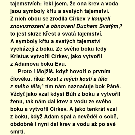
tajemstvích: řekl jsem, že ona krev a voda
jsou symboly křtu a svatých tajemství.
Z nich obou se zrodila Církev
v koupeli
znovuzrození a obnovení Duchem Svatým
,
3
to jest skrze křest a svatá tajemství.
A symboly křtu a svatých tajemství
vycházejí z boku. Ze svého boku tedy
Kristus vytvořil Církev, jako vytvořil
z Adamova boku Evu.
Proto i Mojžíš, když hovoří o prvním
člověku, říká:
Kost z mých kostí a tělo
z mého těla;
tím nám naznačuje bok Páně.
4
Vždyť jako vzal kdysi Bůh z boku a vytvořil
ženu, tak nám dal krev a vodu ze svého
boku a vytvořil Církev. A jako tenkrát vzal
z boku, když Adam spal a nevěděl o sobě,
obdobně i nyní dal krev a vodu až po své
smrti.