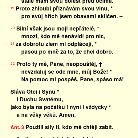
stále mám svou bolest před očima.
Proto zhloubi přiznávám svou vinu, *
19
pro svůj hřích jsem obavami sklíčen. –
Silní však jsou moji nepřátelé, *
20
mnozí, kdo mě nenávidí pro nic,
za dobrotu zlem mi odplácejí, *
21
pasou po mně za to, že chci dobro. –
Proto ty mě, Pane, neopouštěj, †
22
nevzdaluj se ode mne, můj Bože! *
Na pomoc mi pospěš, Pane, spáso má!
Sláva Otci i Synu *
i Duchu Svatému,
jako byla na počátku i nyní i vždycky *
a na věky věků. Amen.
Použili síly ti, kdo mě chtějí zabít.
Ant. 3