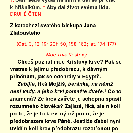
V.
k hříšníkům.
Aby dal život svému lidu.
*
DRUHÉ ČTENÍ
Z katechezí svatého biskupa Jana
Zlatoústého
(Cat. 3, 13-19: SCh 50, 158-162; lat. 174-177)
Moc krve Kristovy
Chceš poznat moc Kristovy krve? Pak se
vraťme k jejímu předobrazu, k dávným
příběhům, jak se odehrály v Egyptě.
Zabijte
, říká Mojžíš,
beránka, na němž
není vady, a jeho krví pomažte dveře
.
Co to
1
znamená? Že krev zvířete je schopna spasit
rozumného člověka? Zajisté, říká, ale nikoli
proto, že je to krev, nýbrž proto, že je
předobrazem krve Páně. Jestliže ďábel nyní
uvidí nikoli krev předobrazu rozetřenou po