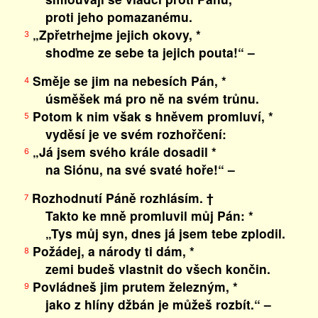
proti jeho pomazanému.
„Zpřetrhejme jejich okovy, *
3
shoďme ze sebe ta jejich pouta!“ –
Směje se jim na nebesích Pán, *
4
úsměšek má pro ně na svém trůnu.
Potom k nim však s hněvem promluví, *
5
vyděsí je ve svém rozhořčení:
„Já jsem svého krále dosadil *
6
na Siónu, na své svaté hoře!“ –
Rozhodnutí Páně rozhlásím. †
7
Takto ke mně promluvil můj Pán: *
„Tys můj syn, dnes já jsem tebe zplodil.
Požádej, a národy ti dám, *
8
zemi budeš vlastnit do všech končin.
Povládneš jim prutem železným, *
9
jako z hlíny džbán je můžeš rozbít.“ –