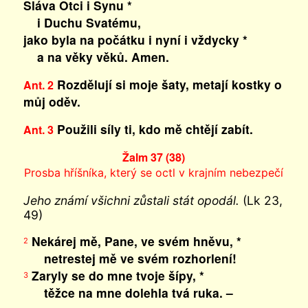
Sláva Otci i Synu *
i Duchu Svatému,
jako byla na počátku i nyní i vždycky *
a na věky věků. Amen.
Rozdělují si moje šaty, metají kostky o
Ant. 2
můj oděv.
Použili síly ti, kdo mě chtějí zabít.
Ant. 3
Žalm 37 (38)
Prosba hříšníka, který se octl v krajním nebezpečí
Jeho známí všichni zůstali stát opodál.
(Lk 23,
49)
Nekárej mě, Pane, ve svém hněvu, *
2
netrestej mě ve svém rozhorlení!
Zaryly se do mne tvoje šípy, *
3
těžce na mne dolehla tvá ruka. –