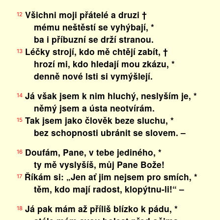
Všichni moji přátelé a druzi †
12
mému neštěstí se vyhýbají, *
ba i příbuzní se drží stranou.
Léčky strojí, kdo mě chtějí zabít, †
13
hrozí mi, kdo hledají mou zkázu, *
denně nové lsti si vymýšlejí.
Já však jsem k nim hluchý, neslyším je, *
14
němý jsem a ústa neotvírám.
Tak jsem jako člověk beze sluchu, *
15
bez schopnosti ubránit se slovem. –
Doufám, Pane, v tebe jediného, *
16
ty mě vyslyšíš, můj Pane Bože!
Říkám si: „Jen ať jim nejsem pro smích, *
17
těm, kdo mají radost, klopýtnu-li!“ –
Já pak mám až příliš blízko k pádu, *
18