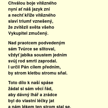
Chválou boje vítězného
nyní ať náš jazyk zní
a nechť kříže vítězného
slaví triumf vznešený,
že zvítězil světa všeho
Vykupitel zmučený.
Nad praotcem podvedeným
sám Tvůrce se slitoval,
vždyť jablka soustem jedním
svůj rod smrti zaprodal.
I určil Pán cílem předním,
by strom kletbu stromu sňal.
Toto dílo k naší spáse
žádal si sám věcí řád,
aby dávný lhář a zrádce
byl do vlastní léčky jat
a nám lékem ten strom stal se,