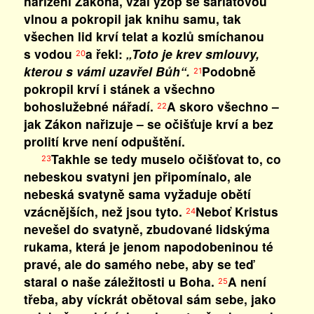
nařízení Zákona, vzal yzop se šarlatovou
vlnou a pokropil jak knihu samu, tak
všechen lid krví telat a kozlů smíchanou
s vodou
a řekl:
„Toto je krev smlouvy,
20
kterou s vámi uzavřel Bůh“.
Podobně
21
pokropil krví i stánek a všechno
bohoslužebné nářadí.
A skoro všechno –
22
jak Zákon nařizuje – se očišťuje krví a bez
prolití krve není odpuštění.
Takhle se tedy muselo očišťovat to, co
23
nebeskou svatyni jen připomínalo, ale
nebeská svatyně sama vyžaduje obětí
vzácnějších, než jsou tyto.
Neboť Kristus
24
nevešel do svatyně, zbudované lidskýma
rukama, která je jenom napodobeninou té
pravé, ale do samého nebe, aby se teď
staral o naše záležitosti u Boha.
A není
25
třeba, aby víckrát obětoval sám sebe, jako