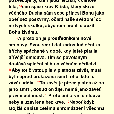
těla,
čím spíše krev Krista, který skrze
14
věčného Ducha sám sebe přinesl Bohu jako
oběť bez poskvrny, očistí naše svědomí od
mrtvých skutků, abychom mohli sloužit
Bohu živému.
A proto on je prostředníkem nové
15
smlouvy. Svou smrtí dal zadostiučinění za
hříchy spáchané v době, kdy ještě platila
dřívější smlouva. Tím se povolaným
dostává splnění slibu o věčném dědictví.
Aby totiž vstoupila v platnost závěť, musí
16
být napřed prokázána smrt toho, kdo tu
závěť udělal.
Ta závěť je přece platná až po
17
jeho smrti; dokud on žije, nemá jeho závěť
právní účinnost.
Proto ani první smlouva
18
nebyla uzavřena bez krve.
Neboť když
19
Mojžíš ohlásil celému shromáždění všechna