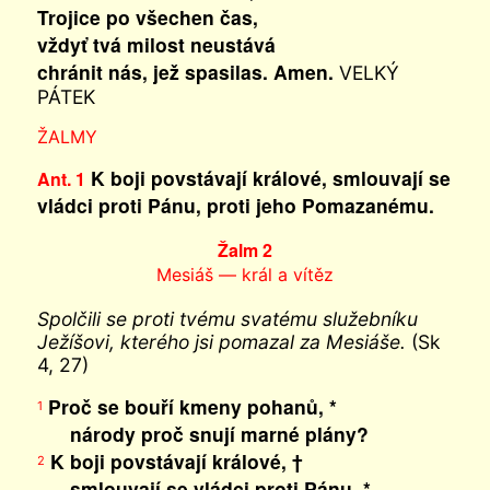
Trojice po všechen čas,
vždyť tvá milost neustává
chránit nás, jež spasilas. Amen.
VELKÝ
PÁTEK
ŽALMY
K boji povstávají králové, smlouvají se
Ant. 1
vládci proti Pánu, proti jeho Pomazanému.
Žalm 2
Mesiáš — král a vítěz
Spolčili se proti tvému svatému služebníku
Ježíšovi, kterého jsi pomazal za Mesiáše.
(Sk
4, 27)
Proč se bouří kmeny pohanů, *
1
národy proč snují marné plány?
K boji povstávají králové, †
2
smlouvají se vládci proti Pánu, *