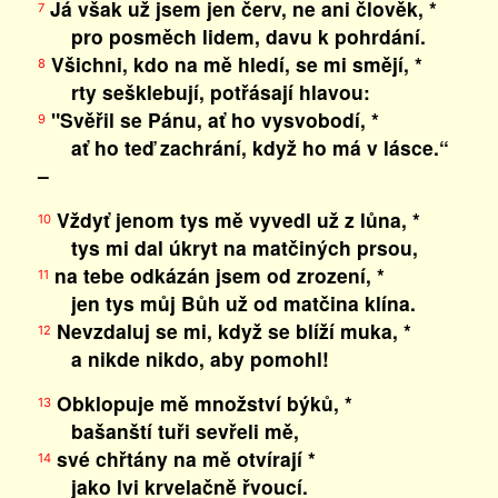
Já však už jsem jen červ, ne ani člověk, *
7
pro posměch lidem, davu k pohrdání.
Všichni, kdo na mě hledí, se mi smějí, *
8
rty sešklebují, potřásají hlavou:
"Svěřil se Pánu, ať ho vysvobodí, *
9
ať ho teď zachrání, když ho má v lásce.“
–
Vždyť jenom tys mě vyvedl už z lůna, *
10
tys mi dal úkryt na matčiných prsou,
na tebe odkázán jsem od zrození, *
11
jen tys můj Bůh už od matčina klína.
Nevzdaluj se mi, když se blíží muka, *
12
a nikde nikdo, aby pomohl!
Obklopuje mě množství býků, *
13
bašanští tuři sevřeli mě,
své chřtány na mě otvírají *
14
jako lvi krvelačně řvoucí.