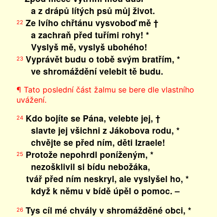
a z drápů lítých psů můj život.
Ze lvího chřtánu vysvoboď mě †
22
a zachraň před tuřími rohy! *
Vyslyš mě, vyslyš ubohého!
Vyprávět budu o tobě svým bratřím, *
23
ve shromáždění velebit tě budu.
¶ Tato poslední část žalmu se bere dle vlastního
uvážení.
Kdo bojíte se Pána, velebte jej, †
24
slavte jej všichni z Jákobova rodu, *
chvějte se před ním, děti Izraele!
Protože nepohrdl poníženým, *
25
nezošklivil si bídu nebožáka,
tvář před ním neskryl, ale vyslyšel ho, *
když k němu v bídě úpěl o pomoc. –
Tys cíl mé chvály v shromážděné obci, *
26