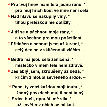
Pro tvůj hněv mám tělo jednu ránu, *
4
pro můj hřích kost ve mně není celá.
Nad hlavu se nakupily viny, *
5
tíhou přetěžkou mě obtížily.
Jitří se a páchnou moje rány, *
6
a to všechno pro mou pošetilost.
Přitlačen a sehnut jsem až k zemi, *
7
celý den se v sklíčenosti vláčím. –
Bedra má jsou celá zanícená, *
8
místečko v mém těle není zdravé.
Zesláblý jsem, zkroušený až běda, *
9
křičím z hloubi sevřeného srdce. –
Pane, ty znáš každou moji touhu, *
10
žádný povzdech můj ti není tajný.
Srdce buší, opouští mě síla, *
11
už i světlo v očích se mi kalí. –