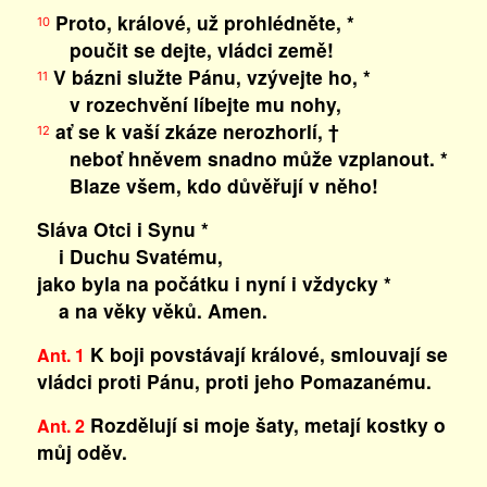
Proto, králové, už prohlédněte, *
10
poučit se dejte, vládci země!
V bázni služte Pánu, vzývejte ho, *
11
v rozechvění líbejte mu nohy,
ať se k vaší zkáze nerozhorlí, †
12
neboť hněvem snadno může vzplanout. *
Blaze všem, kdo důvěřují v něho!
Sláva Otci i Synu *
i Duchu Svatému,
jako byla na počátku i nyní i vždycky *
a na věky věků. Amen.
K boji povstávají králové, smlouvají se
Ant. 1
vládci proti Pánu, proti jeho Pomazanému.
Rozdělují si moje šaty, metají kostky o
Ant. 2
můj oděv.