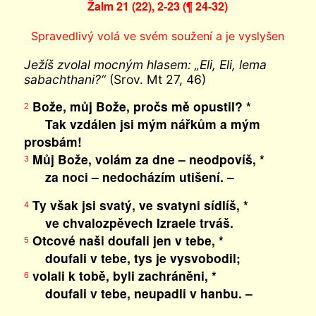
Žalm 21 (22), 2-23 (¶ 24-32)
Spravedlivý volá ve svém soužení a je vyslyšen
Ježíš zvolal mocným hlasem: „Eli, Eli, lema
sabachthani?“
(Srov. Mt 27, 46)
Bože, můj Bože, pročs mě opustil? *
2
Tak vzdálen jsi mým nářkům a mým
prosbám!
Můj Bože, volám za dne – neodpovíš, *
3
za noci – nedocházím utišení. –
Ty však jsi svatý, ve svatyni sídlíš, *
4
ve chvalozpěvech Izraele trváš.
Otcové naši doufali jen v tebe, *
5
doufali v tebe, tys je vysvobodil;
volali k tobě, byli zachráněni, *
6
doufali v tebe, neupadli v hanbu. –