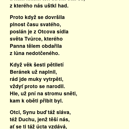
z kterého nás uštkl had.
Proto když se dovršila
plnost času svatého,
poslán je z Otcova sídla
světa Tvůrce, kterého
Panna tělem obdařila
z lůna nedotčeného.
Když věk šesti pětiletí
Beránek už naplnil,
rád jde muky vytrpěti,
vždyť proto se narodil.
Hle, už pní na stromu sněti,
kam k oběti přibit byl.
Otci, Synu buď táž sláva,
též Duchu, jenž těší nás,
ať se ti táž úcta vzdává,