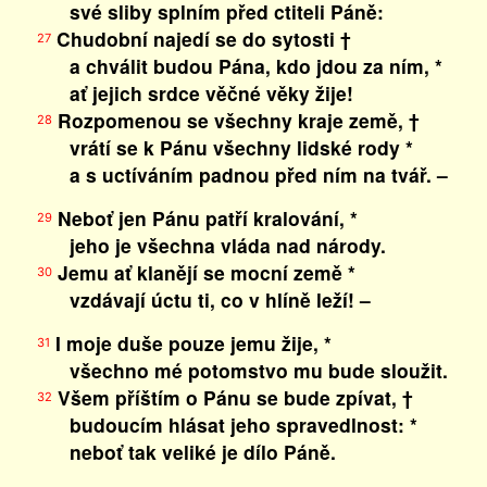
své sliby splním před ctiteli Páně:
Chudobní najedí se do sytosti †
27
a chválit budou Pána, kdo jdou za ním, *
ať jejich srdce věčné věky žije!
Rozpomenou se všechny kraje země, †
28
vrátí se k Pánu všechny lidské rody *
a s uctíváním padnou před ním na tvář. –
Neboť jen Pánu patří kralování, *
29
jeho je všechna vláda nad národy.
Jemu ať klanějí se mocní země *
30
vzdávají úctu ti, co v hlíně leží! –
I moje duše pouze jemu žije, *
31
všechno mé potomstvo mu bude sloužit.
Všem příštím o Pánu se bude zpívat, †
32
budoucím hlásat jeho spravedlnost: *
neboť tak veliké je dílo Páně.