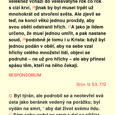
velekněz vchází do velesvatyně rok co rok
s cizí krví,
jinak by byl musel trpět už
26
mnohokrát od stvoření světa. Ale zjevil se
teď, na konci věků jednou provždy, aby
svou obětí odstranil hřích.
A jako je lidem
27
určeno, že musí jednou umřít, a pak nastane
soud,
podobně je tomu i u Krista: když byl
28
jednou podán v oběť, aby na sebe vzal
hříchy celého množství lidí, objeví se
podruhé – ne už pro hříchy – ale aby přinesl
spásu těm, kteří na něho čekají.
RESPONSORIUM
Srov. Iz 53, 7.12
Byl týrán, ale podrobil se a neotevřel svá
O.
ústa jako beránek vedený na porážku; byl
vydán na smrt,
aby dal život svému lidu.
*
Sám sebe vydal na smrt a dal se přičíst