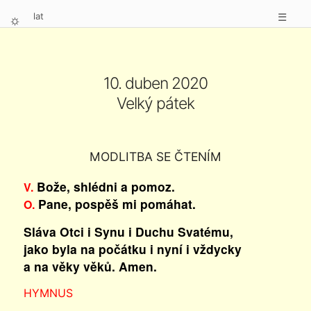
lat
☰
⛭
10. duben 2020
Velký pátek
MODLITBA SE ČTENÍM
Bože, shlédni a pomoz.
V.
Pane, pospěš mi pomáhat.
O.
Sláva Otci i Synu i Duchu Svatému,
jako byla na počátku i nyní i vždycky
a na věky věků. Amen.
HYMNUS