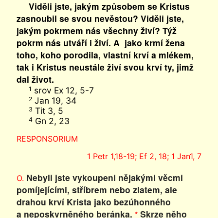
Viděli jste, jakým způsobem se Kristus
zasnoubil se svou nevěstou? Viděli jste,
jakým pokrmem nás všechny živí? Týž
pokrm nás utváří i živí. A jako krmí žena
toho, koho porodila, vlastní krví a mlékem,
tak i Kristus neustále živí svou krví ty, jimž
dal život.
srov Ex 12, 5-7
1
Jan 19, 34
2
Tit 3, 5
3
Gn 2, 23
4
RESPONSORIUM
1 Petr 1,18-19; Ef 2, 18; 1 Jan1, 7
Nebyli jste vykoupeni nějakými věcmi
O.
pomíjejícími, stříbrem nebo zlatem, ale
drahou krví Krista jako bezúhonného
a neposkvrněného beránka.
Skrze něho
*