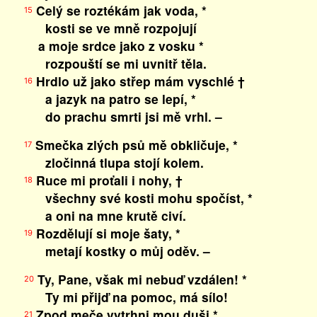
Celý se roztékám jak voda, *
15
kosti se ve mně rozpojují
a moje srdce jako z vosku *
rozpouští se mi uvnitř těla.
Hrdlo už jako střep mám vyschlé †
16
a jazyk na patro se lepí, *
do prachu smrti jsi mě vrhl. –
Smečka zlých psů mě obkličuje, *
17
zločinná tlupa stojí kolem.
Ruce mi proťali i nohy, †
18
všechny své kosti mohu spočíst, *
a oni na mne krutě civí.
Rozdělují si moje šaty, *
19
metají kostky o můj oděv. –
Ty, Pane, však mi nebuď vzdálen! *
20
Ty mi přijď na pomoc, má sílo!
Zpod meče vytrhni mou duši *
21