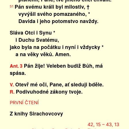
Pán svému králi byl milostiv, †
51
vyvýšil svého pomazaného, *
Davida i jeho potomstvo navždy.
Sláva Otci i Synu *
i Duchu Svatému,
jako byla na počátku i nyní i vždycky *
a na věky věků. Amen.
Pán žije! Veleben budiž Bůh, má
Ant. 3
spása.
Otevř mé oči, Pane, ať sleduji bděle.
V.
Podivuhodné zákony tvoje.
R.
PRVNÍ ČTENÍ
Z knihy Sirachovcovy
42, 15 – 43, 13