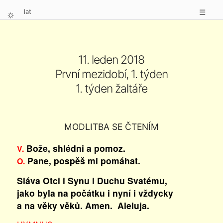
lat
☰
⛭
11. leden 2018
První mezidobí, 1. týden
1. týden žaltáře
MODLITBA SE ČTENÍM
Bože, shlédni a pomoz.
V.
Pane, pospěš mi pomáhat.
O.
Sláva Otci i Synu i Duchu Svatému,
jako byla na počátku i nyní i vždycky
a na věky věků. Amen. Aleluja.