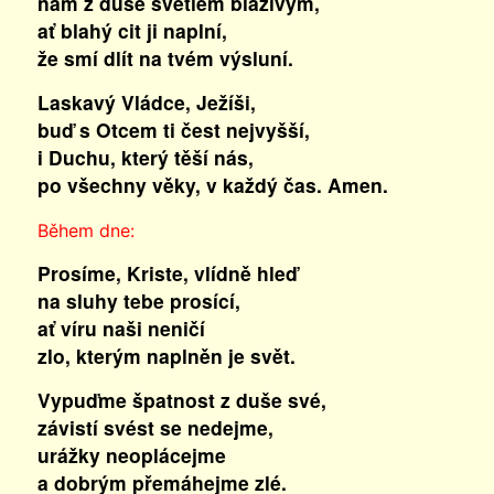
nám z duše světlem blaživým,
ať blahý cit ji naplní,
že smí dlít na tvém výsluní.
Laskavý Vládce, Ježíši,
buď s Otcem ti čest nejvyšší,
i Duchu, který těší nás,
po všechny věky, v každý čas. Amen.
Během dne:
Prosíme, Kriste, vlídně hleď
na sluhy tebe prosící,
ať víru naši neničí
zlo, kterým naplněn je svět.
Vypuďme špatnost z duše své,
závistí svést se nedejme,
urážky neoplácejme
a dobrým přemáhejme zlé.