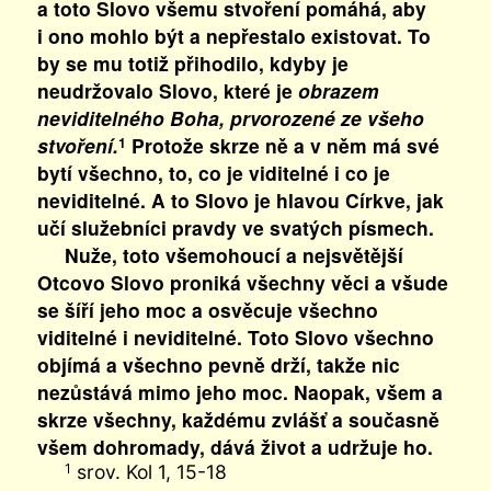
a toto Slovo všemu stvoření pomáhá, aby
i ono mohlo být a nepřestalo existovat. To
by se mu totiž přihodilo, kdyby je
neudržovalo Slovo, které je
obrazem
neviditelného Boha, prvorozené ze všeho
stvoření.
Protože skrze ně a v něm má své
1
bytí všechno, to, co je viditelné i co je
neviditelné. A to Slovo je hlavou Církve, jak
učí služebníci pravdy ve svatých písmech.
Nuže, toto všemohoucí a nejsvětější
Otcovo Slovo proniká všechny věci a všude
se šíří jeho moc a osvěcuje všechno
viditelné i neviditelné. Toto Slovo všechno
objímá a všechno pevně drží, takže nic
nezůstává mimo jeho moc. Naopak, všem a
skrze všechny, každému zvlášť a současně
všem dohromady, dává život a udržuje ho.
srov. Kol 1, 15-18
1