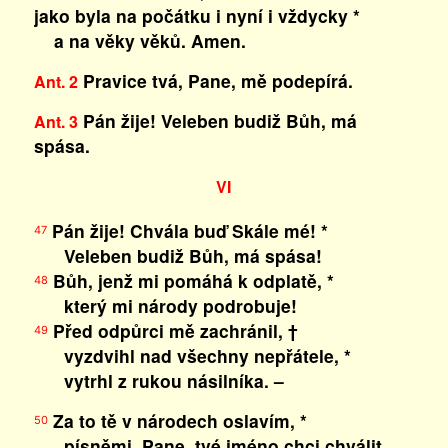
jako byla na počátku i nyní i vždycky *
a na věky věků. Amen.
Pravice tvá, Pane, mě podepírá.
Ant. 2
Pán žije! Veleben budiž Bůh, má
Ant. 3
spása.
VI
Pán žije! Chvála buď Skále mé! *
47
Veleben budiž Bůh, má spása!
Bůh, jenž mi pomáhá k odplatě, *
48
který mi národy podrobuje!
Před odpůrci mě zachránil, †
49
vyzdvihl nad všechny nepřátele, *
vytrhl z rukou násilníka. –
Za to tě v národech oslavím, *
50
písněmi, Pane, tvé jméno chci chválit.