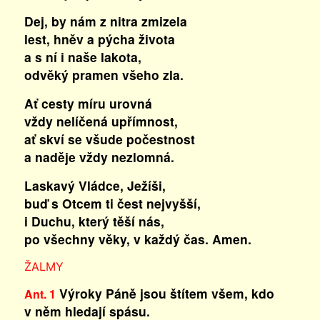
Dej, by nám z nitra zmizela
lest, hněv a pýcha života
a s ní i naše lakota,
odvěký pramen všeho zla.
Ať cesty míru urovná
vždy nelíčená upřímnost,
ať skví se všude počestnost
a naděje vždy nezlomná.
Laskavý Vládce, Ježíši,
buď s Otcem ti čest nejvyšší,
i Duchu, který těší nás,
po všechny věky, v každý čas. Amen.
ŽALMY
Výroky Páně jsou štítem všem, kdo
Ant. 1
v něm hledají spásu.