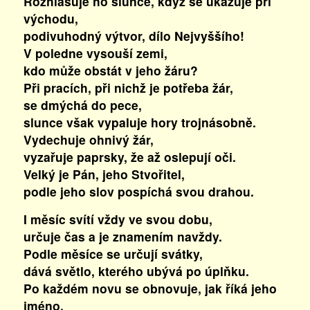
Rozhlašuje ho slunce, když se ukazuje při
východu,
podivuhodný výtvor, dílo Nejvyššího!
V poledne vysouší zemi,
kdo může obstát v jeho žáru?
Při pracích, při nichž je potřeba žár,
se dmýchá do pece,
slunce však vypaluje hory trojnásobně.
Vydechuje ohnivý žár,
vyzařuje paprsky, že až oslepují oči.
Velký je Pán, jeho Stvořitel,
podle jeho slov pospíchá svou drahou.
I měsíc svítí vždy ve svou dobu,
určuje čas a je znamením navždy.
Podle měsíce se určují svátky,
dává světlo, kterého ubývá po úplňku.
Po každém novu se obnovuje, jak říká jeho
jméno,