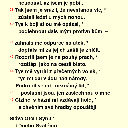
neucouvl, až jsem je pobil.
Tak jsem je srazil, že nevstanou víc, *
39
zůstali ležet u mých nohou.
Tys k boji silou mě opásal, *
40
podlehnout dals mým protivníkům, –
zahnals mé odpůrce na útěk, *
41
dopřáls mi za jejich záští je zničit.
Rozdrtil jsem je na pouhý prach, *
43
rozšlápl jako na cestě bláto.
Tys mě vytrhl z přečetných vojsk, *
44
tys mi dal vládu nad národy.
Podrobil se mi i neznámý lid, *
poslušni jsou, jen zaslechnou o mně.
45
Cizinci s bázní mi vzdávají hold, *
46
s chvěním své hradby opouštějí.
Sláva Otci i Synu *
i Duchu Svatému,