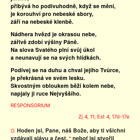
přibývá ho podivuhodně, když se mění,
je korouhví pro nebeské sbory,
září na nebeské klenbě.
Nádhera hvězd je okrasou nebe,
zářivě zdobí výšiny Páně.
Na slova Svatého plní svůj úkol
a neunavují se na svých hlídkách.
Podívej se na duhu a chval jejího Tvůrce,
je překrásná ve svém lesku.
Skvostným obloukem běží kolem nebe,
napjaly ji ruce Nejvyššího.
RESPONSORIUM
Zj 4, 11; Est 4, 17d-17e
Hoden jsi, Pane, náš Bože, aby ti všichni
O.
vzdávali slávu a čest,
neboť jsi stvořil
*