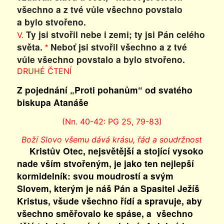
všechno a z tvé vůle všechno povstalo
a bylo stvořeno.
Ty jsi stvořil nebe i zemi; ty jsi Pán celého
V.
světa.
Neboť jsi stvořil všechno a z tvé
*
vůle všechno povstalo a bylo stvořeno.
DRUHÉ ČTENÍ
Z pojednání „Proti pohanům“ od svatého
biskupa Atanáše
(Nn. 40-42: PG 25, 79-83)
Boží Slovo všemu dává krásu, řád a soudržnost
Kristův Otec, nejsvětější a stojící vysoko
nade vším stvořeným, je jako ten nejlepší
kormidelník: svou moudrostí a svým
Slovem, kterým je náš Pán a Spasitel Ježíš
Kristus, všude všechno řídí a spravuje, aby
všechno směřovalo ke spáse, a všechno