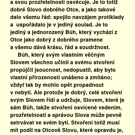
a svou prozřetelností osvěcuje. Je to totiž
dobré Slovo dobrého Otce, a jako takové
dalo všemu řád: spojilo navzájem protiklady
a uspořádalo je v jediný soulad. Je to
jediný a jednorozený Bůh, který vychází z
Otce jako dobrý z dobrého pramene
a všemu dává krásu, řád a soudržnost.
Bůh, který svým vlastním věčným
Slovem všechno učinil a svému stvoření
propůjčil jsoucnost, nedopustil, aby bylo
vlastní přirozeností unášeno a zmítáno;
vždyť tak by mohlo opět propadnout
v nebytí. Ale protože je dobrý, celé stvoření
svým Slovem řídí a udržuje, Slovem, které je
sám Bůh, takže stvoření osvícené vedením,
prozřetelností a správou Slova může pevně
setrvávat ve svém bytí. Stvoření totiž musí
mít podíl na Otcově Slovu, které opravdu je,