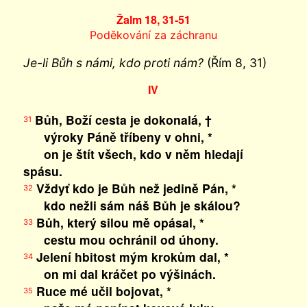
Žalm 18, 31-51
Poděkování za záchranu
Je-li Bůh s námi, kdo proti nám?
(Řím 8, 31)
IV
Bůh, Boží cesta je dokonalá, †
31
výroky Páně tříbeny v ohni, *
on je štít všech, kdo v něm hledají
spásu.
Vždyť kdo je Bůh než jedině Pán, *
32
kdo nežli sám náš Bůh je skálou?
Bůh, který silou mě opásal, *
33
cestu mou ochránil od úhony.
Jelení hbitost mým krokům dal, *
34
on mi dal kráčet po výšinách.
Ruce mé učil bojovat, *
35