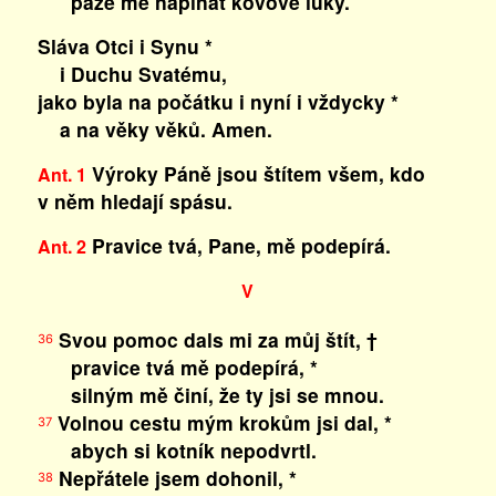
paže mé napínat kovové luky.
Sláva Otci i Synu *
i Duchu Svatému,
jako byla na počátku i nyní i vždycky *
a na věky věků. Amen.
Výroky Páně jsou štítem všem, kdo
Ant. 1
v něm hledají spásu.
Pravice tvá, Pane, mě podepírá.
Ant. 2
V
Svou pomoc dals mi za můj štít, †
36
pravice tvá mě podepírá, *
silným mě činí, že ty jsi se mnou.
Volnou cestu mým krokům jsi dal, *
37
abych si kotník nepodvrtl.
Nepřátele jsem dohonil, *
38