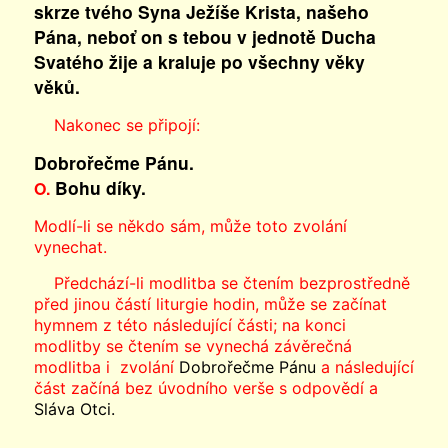
skrze tvého Syna Ježíše Krista, našeho
Pána, neboť on s tebou v jednotě Ducha
Svatého žije a kraluje po všechny věky
věků.
Nakonec se připojí:
Dobrořečme Pánu.
Bohu díky.
O.
Modlí-li se někdo sám, může toto zvolání
vynechat.
Předchází-li modlitba se čtením bezprostředně
před jinou částí liturgie hodin, může se začínat
hymnem z této následující části; na konci
modlitby se čtením se vynechá závěrečná
modlitba i zvolání
Dobrořečme Pánu
a následující
část začíná bez úvodního verše s odpovědí a
Sláva Otci.