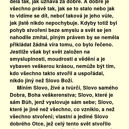
dělá tak, jak uznává za dobré. A dobré je
všechno právě tak, jak se to stalo nebo jak
to vidíme se dít, neboť taková je jeho vůle,
jak jistě nikdo nepochybuje. Kdyby totiž byl
pohyb stvoření beze smyslu a svět se jen
nahodile zmítal, plným právem by se neměla
přikládat žádná víra tomu, co bylo řečeno.
Jestliže však byl svět založen na
smysluplnosti, moudrosti a vědění a je
vybaven veškerou krásou, nemůže být tím,
kdo všechno takto stvořil a uspořádal,
nikdo jiný než Slovo Boží.
Míním Slovo, živé a tvůrčí, Slovo samého
Dobra, Boha veškerenstva; Slovo, které je
sám Bůh, jenž vyslovuje sám sebe; Slovo,
které je jiné než všechno, co vzniklo, a než
všechno stvoření; vlastní a jediné Slovo
dobrého Otce, jež celý tento svět stvořilo