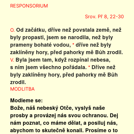
RESPONSORIUM
Srov. Př 8, 22-30
Od začátku, dříve než povstala země, než
O.
byly propasti, jsem se narodila, než byly
prameny bohaté vodou,
dříve než byly
*
zaklíněny hory, před pahorky mě Bůh zrodil.
Byla jsem tam, když rozpínal nebesa,
V.
s ním jsem všechno pořádala.
Dříve než
*
byly zaklíněny hory, před pahorky mě Bůh
zrodil.
MODLITBA
Modleme se:
Bože, náš nebeský Otče, vyslyš naše
prosby a provázej nás svou ochranou. Dej
nám poznat, co máme dělat, a posiluj nás,
abychom to skutečně konali. Prosíme o to