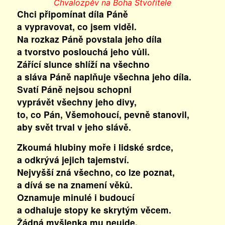
Chvalozpěv na Boha Stvořitele
Chci připomínat díla Páně
a vypravovat, co jsem viděl.
Na rozkaz Páně povstala jeho díla
a tvorstvo poslouchá jeho vůli.
Zářící slunce shlíží na všechno
a sláva Páně naplňuje všechna jeho díla.
Svatí Páně nejsou schopni
vyprávět všechny jeho divy,
to, co Pán, Všemohoucí, pevně stanovil,
aby svět trval v jeho slávě.
Zkoumá hlubiny moře i lidské srdce,
a odkrývá jejich tajemství.
Nejvyšší zná všechno, co lze poznat,
a dívá se na znamení věků.
Oznamuje minulé i budoucí
a odhaluje stopy ke skrytým věcem.
Žádná myšlenka mu neujde,