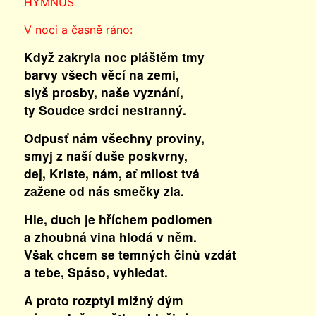
HYMNUS
V noci a časně ráno:
Když zakryla noc pláštěm tmy
barvy všech věcí na zemi,
slyš prosby, naše vyznání,
ty Soudce srdcí nestranný.
Odpusť nám všechny proviny,
smyj z naší duše poskvrny,
dej, Kriste, nám, ať milost tvá
zažene od nás smečky zla.
Hle, duch je hříchem podlomen
a zhoubná vina hlodá v něm.
Však chcem se temných činů vzdát
a tebe, Spáso, vyhledat.
A proto rozptyl mlžný dým