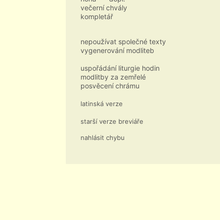
večerní chvály
kompletář
nepoužívat společné texty
vygenerování modliteb
uspořádání liturgie hodin
modlitby za zemřelé
posvěcení chrámu
latinská verze
starší verze breviáře
nahlásit chybu