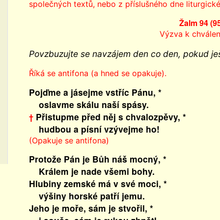
společných textů, nebo z příslušného dne liturgick
Žalm 94 (9
Výzva k chválen
Povzbuzujte se navzájem den co den, pokud ješ
Říká se antifona (a hned se opakuje).
Pojďme a jásejme vstříc Pánu, *
oslavme skálu naší spásy.
Přistupme před něj s chvalozpěvy, *
†
hudbou a písní vzývejme ho!
(Opakuje se antifona)
Protože Pán je Bůh náš mocný, *
Králem je nade všemi bohy.
Hlubiny zemské má v své moci, *
výšiny horské patří jemu.
Jeho je moře, sám je stvořil, *