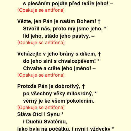
s plesáním pojďte před tváře jeho! –
(Opakuje se antifona)
Vězte, jen Pán je naším Bohem! †
Stvořil nás, proto my jsme jeho, *
lid jeho, stádo jeho pastvy. –
(Opakuje se antifona)
Vcházejte v jeho brány s díkem, †
do jeho síní s chvalozpěvem! *
Chvalte a ctěte jeho jméno! –
(Opakuje se antifona)
Protože Pán je dobrotivý, †
po všechny věky milosrdný, *
věrný je ke všem pokolením.
(Opakuje se antifona)
Sláva Otci i Synu *
i Duchu Svatému,
jako byla na počátku, i nyní i vždycky *