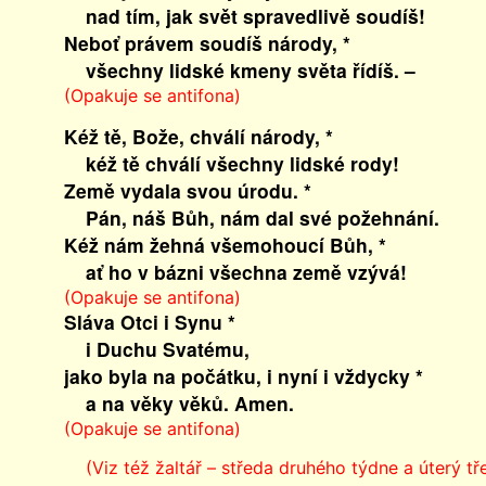
nad tím, jak svět spravedlivě soudíš!
Neboť právem soudíš národy, *
všechny lidské kmeny světa řídíš. –
(Opakuje se antifona)
Kéž tě, Bože, chválí národy, *
kéž tě chválí všechny lidské rody!
Země vydala svou úrodu. *
Pán, náš Bůh, nám dal své požehnání.
Kéž nám žehná všemohoucí Bůh, *
ať ho v bázni všechna země vzývá!
(Opakuje se antifona)
Sláva Otci i Synu *
i Duchu Svatému,
jako byla na počátku, i nyní i vždycky *
a na věky věků. Amen.
(Opakuje se antifona)
(Viz též žaltář – středa druhého týdne a úterý tře