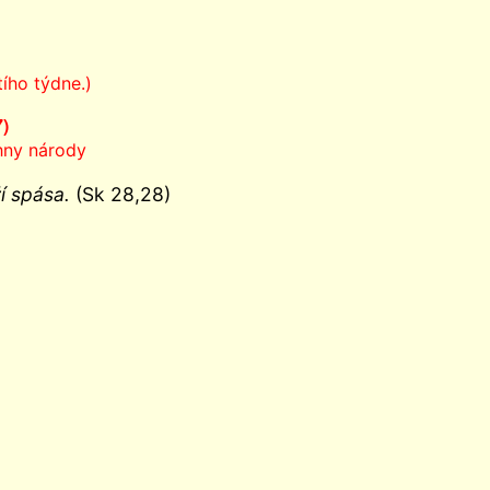
ího týdne.)
7)
hny národy
í spása.
(Sk 28,28)