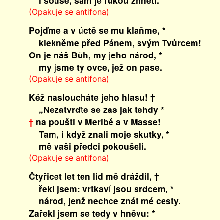
i souše, sám je rukou zhnětl.
(Opakuje se antifona)
Pojďme a v úctě se mu klaňme, *
klekněme před Pánem, svým Tvůrcem!
On je náš Bůh, my jeho národ, *
my jsme ty ovce, jež on pase.
(Opakuje se antifona)
Kéž nasloucháte jeho hlasu! †
„Nezatvrďte se zas jak tehdy *
na poušti v Meribě a v Masse!
†
Tam, i když znali moje skutky, *
mě vaši předci pokoušeli.
(Opakuje se antifona)
Čtyřicet let ten lid mě dráždil, †
řekl jsem: vrtkaví jsou srdcem, *
národ, jenž nechce znát mé cesty.
Zařekl jsem se tedy v hněvu: *