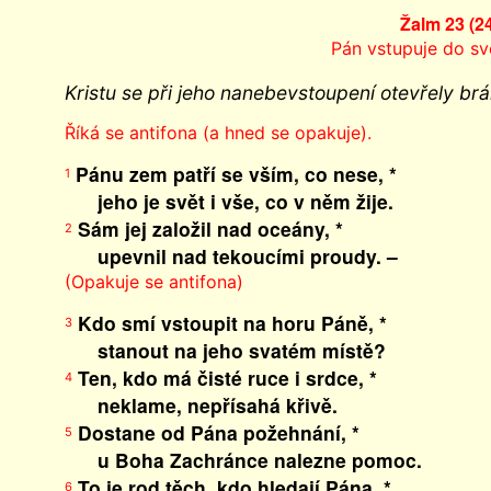
Žalm 23 (2
Pán vstupuje do sv
Kristu se při jeho nanebevstoupení otevřely br
Říká se antifona (a hned se opakuje).
Pánu zem patří se vším, co nese, *
1
jeho je svět i vše, co v něm žije.
Sám jej založil nad oceány, *
2
upevnil nad tekoucími proudy. –
(Opakuje se antifona)
Kdo smí vstoupit na horu Páně, *
3
stanout na jeho svatém místě?
Ten, kdo má čisté ruce i srdce, *
4
neklame, nepřísahá křivě.
Dostane od Pána požehnání, *
5
u Boha Zachránce nalezne pomoc.
To je rod těch, kdo hledají Pána, *
6