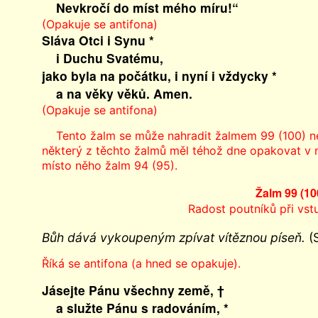
Nevkročí do míst mého míru!“
(Opakuje se antifona)
Sláva Otci i Synu *
i Duchu Svatému,
jako byla na počátku, i nyní i vždycky *
a na věky věků. Amen.
(Opakuje se antifona)
Tento žalm se může nahradit žalmem 99 (100) ne
některý z těchto žalmů měl téhož dne opakovat v ně
místo něho žalm 94 (95).
Žalm 99 (10
Radost poutníků při vs
Bůh dává vykoupeným zpívat vítěznou píseň.
(S
Říká se antifona (a hned se opakuje).
Jásejte Pánu všechny země, †
a služte Pánu s radováním, *