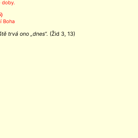
é doby.
5)
í Boha
tě trvá ono „dnes“.
(Žid 3, 13)