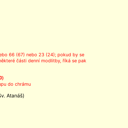
bo 66 (67) nebo 23 (24); pokud by se
které části denní modlitby, říká se pak
0)
tupu do chrámu
v. Atanáš)