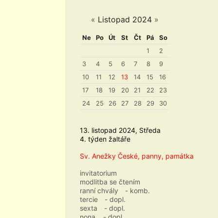
«
Listopad 2024
»
Ne
Po
Út
St
Čt
Pá
So
1
2
3
4
5
6
7
8
9
10
11
12
13
14
15
16
17
18
19
20
21
22
23
24
25
26
27
28
29
30
13. listopad 2024, Středa
4. týden žaltáře
Sv. Anežky České, panny, památka
invitatorium
modlitba se čtením
ranní chvály
- komb.
tercie
- dopl.
sexta
- dopl.
nona
- dopl.