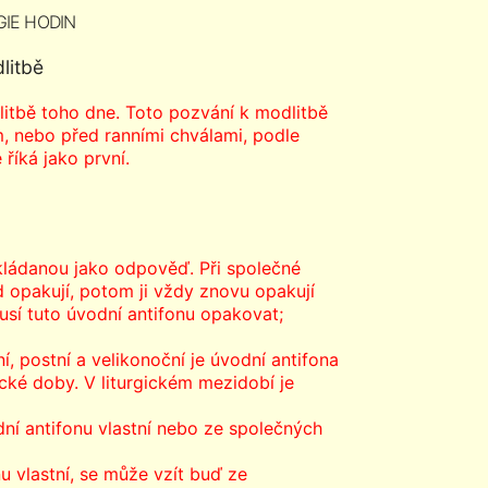
GIE HODIN
litbě
itbě toho dne. Toto pozvání k modlitbě
, nebo před ranními chválami, podle
 říká jako první.
kládanou jako odpověď. Při společné
d opakují, potom ji vždy znovu opakují
usí tuto úvodní antifonu opakovat;
 postní a velikonoční je úvodní antifona
ické doby. V liturgickém mezidobí je
ní antifonu vlastní nebo ze společných
 vlastní, se může vzít buď ze