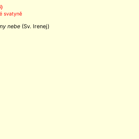
4)
é svatyně
ány nebe
(Sv. Irenej)