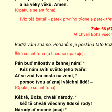
a na věky věků. Amen.
(Opakuje se antifona)
(Viz též žaltář – pátek prvního týdne a pátek třet
Žalm 66 (6
Ať chválí Boha všec
Budiž vám známo: Pohanům je poslána tato Bož
Říká se antifona (a hned se opakuje).
Pán buď milostiv a žehnej nám! *
Kéž nám svítí světlo jeho tváře!
Ať se zná tvá cesta na zemi, *
pomoc tvou ať znají všichni lidé! –
(Opakuje se antifona)
Kéž tě, Bože, chválí národy, *
kéž tě chválí všechny lidské rody!
Národy ať mocně jásají *