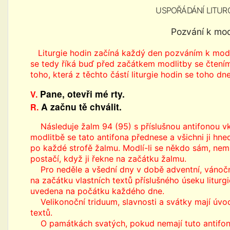
USPOŘÁDÁNÍ LITUR
Pozvání k mod
Liturgie hodin začíná každý den pozváním k modl
se tedy říká buď před začátkem modlitby se čtením
toho, která z těchto částí liturgie hodin se toho dne
Pane, otevři mé rty.
V.
A začnu tě chválit.
R.
Následuje žalm 94 (95) s příslušnou antifonou v
modlitbě se tato antifona přednese a všichni ji hne
po každé strofě žalmu. Modlí-li se někdo sám, nem
postačí, když ji řekne na začátku žalmu.
Pro neděle a všední dny v době adventní, vánoční,
na začátku vlastních textů příslušného úseku liturg
uvedena na počátku každého dne.
Velikonoční triduum, slavnosti a svátky mají úvod
textů.
O památkách svatých, pokud nemají tuto antifonu