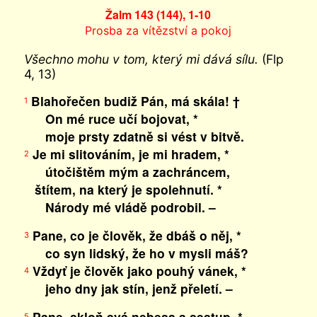
Žalm 143 (144), 1-10
Prosba za vítězství a pokoj
Všechno mohu v tom, který mi dává sílu.
(Flp
4, 13)
Blahořečen budiž Pán, má skála! †
1
On mé ruce učí bojovat, *
moje prsty zdatně si vést v bitvě.
Je mi slitováním, je mi hradem, *
2
útočištěm mým a zachráncem,
štítem, na který je spolehnutí. *
Národy mé vládě podrobil. –
Pane, co je člověk, že dbáš o něj, *
3
co syn lidský, že ho v mysli máš?
Vždyť je člověk jako pouhý vánek, *
4
jeho dny jak stín, jenž přeletí. –
Pane, skloň svá nebesa a sestup, *
5