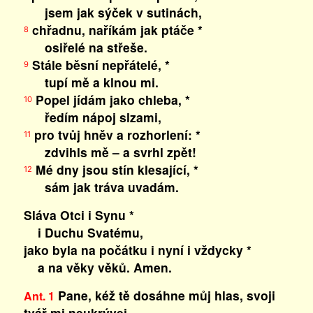
jsem jak sýček v sutinách,
chřadnu, naříkám jak ptáče *
8
osiřelé na střeše.
Stále běsní nepřátelé, *
9
tupí mě a klnou mi.
Popel jídám jako chleba, *
10
ředím nápoj slzami,
pro tvůj hněv a rozhorlení: *
11
zdvihls mě – a svrhl zpět!
Mé dny jsou stín klesající, *
12
sám jak tráva uvadám.
Sláva Otci i Synu *
i Duchu Svatému,
jako byla na počátku i nyní i vždycky *
a na věky věků. Amen.
Pane, kéž tě dosáhne můj hlas, svoji
Ant. 1
tvář mi neukrývej.