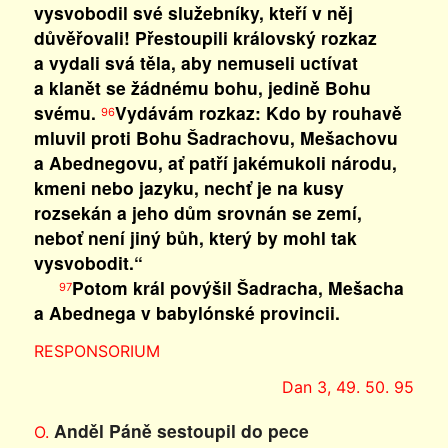
vysvobodil své služebníky, kteří v něj
důvěřovali! Přestoupili královský rozkaz
a vydali svá těla, aby nemuseli uctívat
a klanět se žádnému bohu, jedině Bohu
svému.
Vydávám rozkaz: Kdo by rouhavě
96
mluvil proti Bohu Šadrachovu, Mešachovu
a Abednegovu, ať patří jakémukoli národu,
kmeni nebo jazyku, nechť je na kusy
rozsekán a jeho dům srovnán se zemí,
neboť není jiný bůh, který by mohl tak
vysvobodit.“
Potom král povýšil Šadracha, Mešacha
97
a Abednega v babylónské provincii.
RESPONSORIUM
Dan 3, 49. 50. 95
Anděl Páně sestoupil do pece
O.