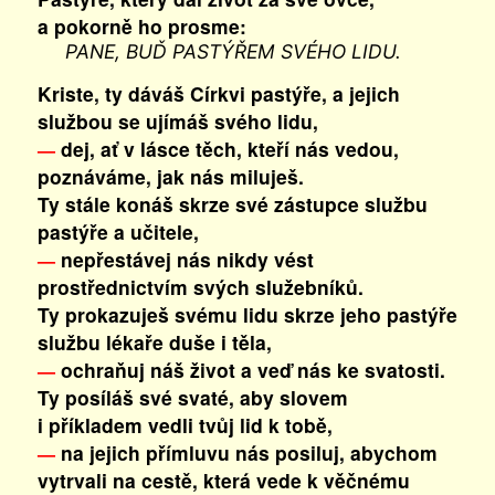
a pokorně ho prosme:
PANE, BUĎ PASTÝŘEM SVÉHO LIDU.
Kriste, ty dáváš Církvi pastýře, a jejich
službou se ujímáš svého lidu,
dej, ať v lásce těch, kteří nás vedou,
—
poznáváme, jak nás miluješ.
Ty stále konáš skrze své zástupce službu
pastýře a učitele,
nepřestávej nás nikdy vést
—
prostřednictvím svých služebníků.
Ty prokazuješ svému lidu skrze jeho pastýře
službu lékaře duše i těla,
ochraňuj náš život a veď nás ke svatosti.
—
Ty posíláš své svaté, aby slovem
i příkladem vedli tvůj lid k tobě,
na jejich přímluvu nás posiluj, abychom
—
vytrvali na cestě, která vede k věčnému