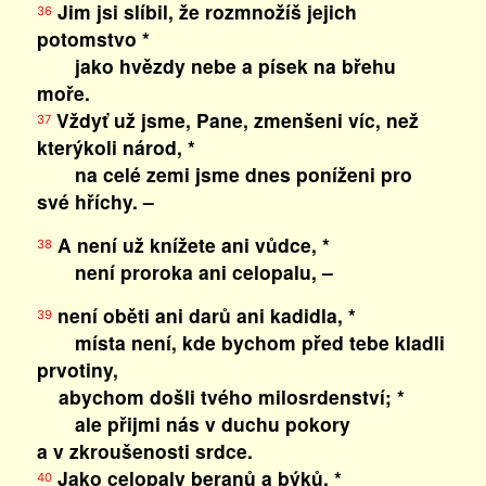
Jim jsi slíbil, že rozmnožíš jejich
36
potomstvo *
jako hvězdy nebe a písek na břehu
moře.
Vždyť už jsme, Pane, zmenšeni víc, než
37
kterýkoli národ, *
na celé zemi jsme dnes poníženi pro
své hříchy. –
A není už knížete ani vůdce, *
38
není proroka ani celopalu, –
není oběti ani darů ani kadidla, *
39
místa není, kde bychom před tebe kladli
prvotiny,
abychom došli tvého milosrdenství; *
ale přijmi nás v duchu pokory
a v zkroušenosti srdce.
Jako celopaly beranů a býků, *
40