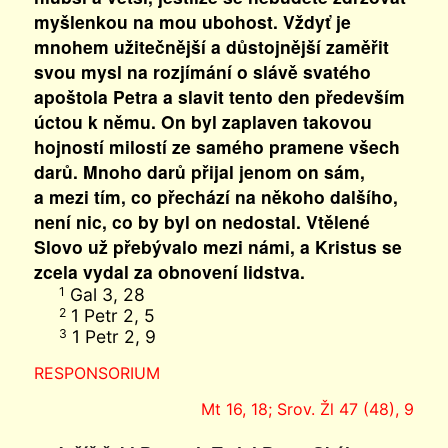
myšlenkou na mou ubohost. Vždyť je
mnohem užitečnější a důstojnější zaměřit
svou mysl na rozjímání o slávě svatého
apoštola Petra a slavit tento den především
úctou k němu. On byl zaplaven takovou
hojností milostí ze samého pramene všech
darů. Mnoho darů přijal jenom on sám,
a mezi tím, co přechází na někoho dalšího,
není nic, co by byl on nedostal. Vtělené
Slovo už přebývalo mezi námi, a Kristus se
zcela vydal za obnovení lidstva.
Gal 3, 28
1
1 Petr 2, 5
2
1 Petr 2, 9
3
RESPONSORIUM
Mt 16, 18; Srov. Žl 47 (48), 9