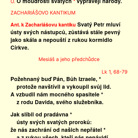
O moudrosti svatých
vyprávějí národy.
*
O.
ZACHARIÁŠOVO KANTIKUM
Svatý Petr mluví
Ant. k Zachariášovu kantiku
ústy svých nástupců, zůstává stále pevný
jako skála a nepouští z rukou kormidlo
Církve.
Mesiáš a jeho předchůdce
Lk 1, 68-79
Požehnaný buď Pán, Bůh Izraele, *
protože navštívil a vykoupil svůj lid.
A vzbudil nám mocného spasitele *
z rodu Davida, svého služebníka.
Jak slíbil od pradávna *
ústy svých svatých proroků:
že nás zachrání od našich nepřátel *
a z rukou všech, kteří nás nenávidí.