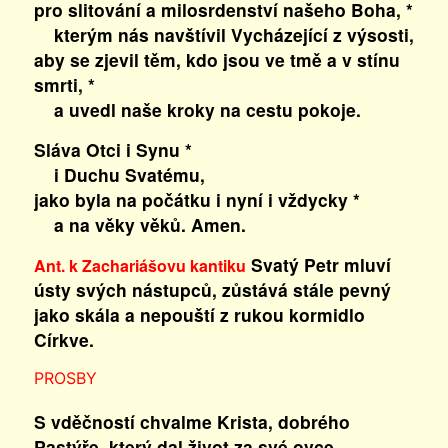
pro slitování a milosrdenství našeho Boha, *
kterým nás navštívil Vycházející z výsosti,
aby se zjevil těm, kdo jsou ve tmě a v stínu
smrti, *
a uvedl naše kroky na cestu pokoje.
Sláva Otci i Synu *
i Duchu Svatému,
jako byla na počátku i nyní i vždycky *
a na věky věků. Amen.
Svatý Petr mluví
Ant. k Zachariášovu kantiku
ústy svých nástupců, zůstává stále pevný
jako skála a nepouští z rukou kormidlo
Církve.
PROSBY
S vděčností chvalme Krista, dobrého
Pastýře, který dal život za své ovce,