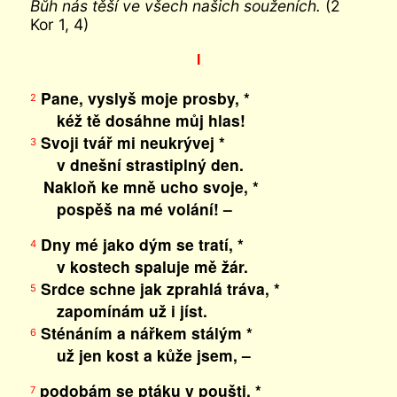
Bůh nás těší ve všech našich souženích.
(2
Kor 1, 4)
I
Pane, vyslyš moje prosby, *
2
kéž tě dosáhne můj hlas!
Svoji tvář mi neukrývej *
3
v dnešní strastiplný den.
Nakloň ke mně ucho svoje, *
pospěš na mé volání! –
Dny mé jako dým se tratí, *
4
v kostech spaluje mě žár.
Srdce schne jak zprahlá tráva, *
5
zapomínám už i jíst.
Sténáním a nářkem stálým *
6
už jen kost a kůže jsem, –
podobám se ptáku v poušti, *
7