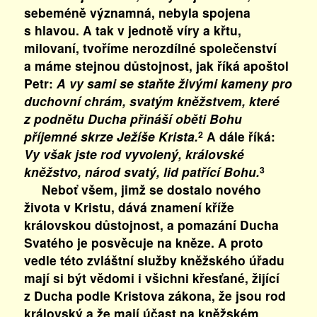
sebeméně významná, nebyla spojena
s hlavou. A tak v jednotě víry a křtu,
milovaní, tvoříme nerozdílné společenství
a máme stejnou důstojnost, jak říká apoštol
Petr:
A vy sami se staňte živými kameny pro
duchovní chrám, svatým kněžstvem, které
z podnětu Ducha přináší oběti Bohu
příjemné skrze Ježíše Krista.
A dále říká:
2
Vy však jste rod vyvolený, královské
kněžstvo, národ svatý, lid patřící Bohu.
3
Neboť všem, jimž se dostalo nového
života v Kristu, dává znamení kříže
královskou důstojnost, a pomazání Ducha
Svatého je posvěcuje na kněze. A proto
vedle této zvláštní služby kněžského úřadu
mají si být vědomi i všichni křesťané, žijící
z Ducha podle Kristova zákona, že jsou rod
královský a že mají účast na kněžském