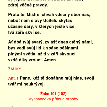
zdroj věčné pravdy.
Proto tě, Mistře, chválí vděčný sbor náš,
neboť nám slovy Učitelů skýtáš
úžasné dary, v kterých ještě více
tvá záře skví se.
Ať dbá tvůj svatý, zvlášť dnes ctěný námi,
bys vedl svůj lid k spáse pěšinami
plnými světla, až ti v záři skvoucí
vzdá díky vroucí. Amen.
ŽALMY
Pane, kéž tě dosáhne můj hlas, svoji
Ant. 1
tvář mi neukrývej.
Žalm 101 (102)
Vyhnancova přání a prosby