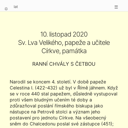
lat
☰
⛭
10. listopad 2020
Sv. Lva Velikého, papeže a učitele
Církve, památka
RANNÍ CHVÁLY S ČETBOU
Narodil se koncem 4. století. V době papeže
Celestina I. (422-432) už byl v Římě jáhnem. Když
se v roce 440 stal papežem, důsledně vystupoval
proti všem bludným učením té doby a
zdůrazňoval poslání římského biskupa jako
nástupce na Petrově stolci a význam jeho
postavení pro jednotu Církve. Na všeobecný
sněm do Chalcedonu poslal své zástupce (451);