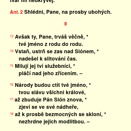
Shlédni, Pane, na prosby ubohých.
Ant. 2
II
Avšak ty, Pane, trváš věčně, *
13
tvé jméno z rodu do rodu.
Vstaň, ustrň se zas nad Siónem, *
14
nadešel k slitování čas.
Milují jej tví služebníci, *
15
pláčí nad jeho zřícením. –
Národy budou ctít tvé jméno, *
16
tvou slávu všichni králové,
až zbuduje Pán Sión znova, *
17
zjeví se ve své nádheře,
až k prosbě bezmocných se skloní, *
18
nezhrdne jejich modlitbou. –