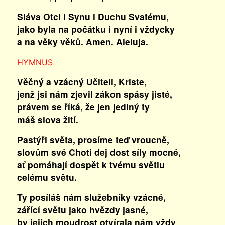
Sláva Otci i Synu i Duchu Svatému,
jako byla na počátku i nyní i vždycky
a na věky věků. Amen. Aleluja.
HYMNUS
Věčný a vzácný Učiteli, Kriste,
jenž jsi nám zjevil zákon spásy jisté,
právem se říká, že jen jediný ty
máš slova žití.
Pastýři světa, prosíme teď vroucně,
slovům své Choti dej dost síly mocné,
ať pomáhají dospět k tvému světlu
celému světu.
Ty posíláš nám služebníky vzácné,
zářící světu jako hvězdy jasné,
by jejich moudrost otvírala nám vždy