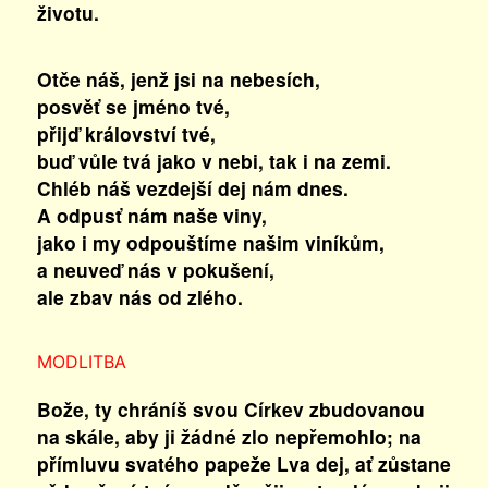
životu.
Otče náš, jenž jsi na nebesích,
posvěť se jméno tvé,
přijď království tvé,
buď vůle tvá jako v nebi, tak i na zemi.
Chléb náš vezdejší dej nám dnes.
A odpusť nám naše viny,
jako i my odpouštíme našim viníkům,
a neuveď nás v pokušení,
ale zbav nás od zlého.
MODLITBA
Bože, ty chráníš svou Církev zbudovanou
na skále, aby ji žádné zlo nepřemohlo; na
přímluvu svatého papeže Lva dej, ať zůstane