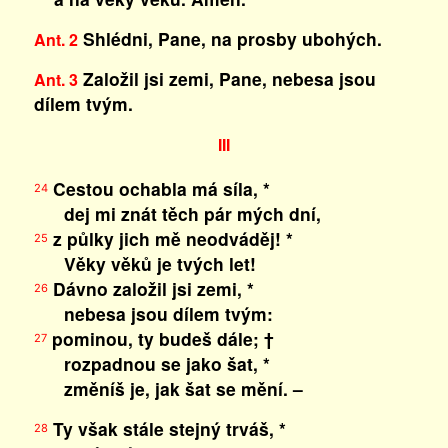
Shlédni, Pane, na prosby ubohých.
Ant. 2
Založil jsi zemi, Pane, nebesa jsou
Ant. 3
dílem tvým.
III
Cestou ochabla má síla, *
24
dej mi znát těch pár mých dní,
z půlky jich mě neodváděj! *
25
Věky věků je tvých let!
Dávno založil jsi zemi, *
26
nebesa jsou dílem tvým:
pominou, ty budeš dále; †
27
rozpadnou se jako šat, *
změníš je, jak šat se mění. –
Ty však stále stejný trváš, *
28