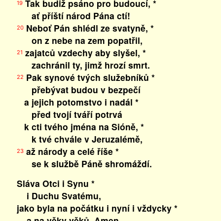
Tak budiž psáno pro budoucí, *
19
ať příští národ Pána ctí!
Neboť Pán shlédl ze svatyně, *
20
on z nebe na zem popatřil,
zajatců vzdechy aby slyšel, *
21
zachránil ty, jimž hrozí smrt.
Pak synové tvých služebníků *
22
přebývat budou v bezpečí
a jejich potomstvo i nadál *
před tvojí tváří potrvá
k cti tvého jména na Sióně, *
k tvé chvále v Jeruzalémě,
až národy a celé říše *
23
se k službě Páně shromáždí.
Sláva Otci i Synu *
i Duchu Svatému,
jako byla na počátku i nyní i vždycky *
a na věky věků. Amen.