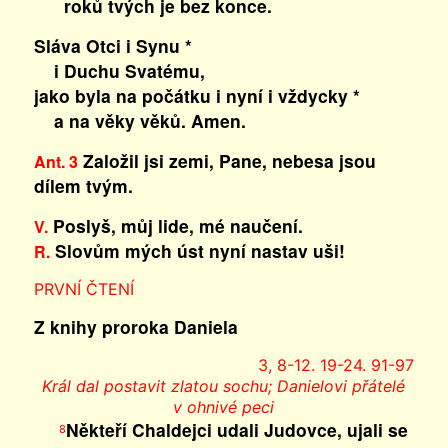
roků tvých je bez konce.
Sláva Otci i Synu *
i Duchu Svatému,
jako byla na počátku i nyní i vždycky *
a na věky věků. Amen.
Založil jsi zemi, Pane, nebesa jsou
Ant. 3
dílem tvým.
Poslyš, můj lide, mé naučení.
V.
Slovům mých úst nyní nastav uši!
R.
PRVNÍ ČTENÍ
Z knihy proroka Daniela
3, 8-12. 19-24. 91-97
Král dal postavit zlatou sochu; Danielovi přátelé
v ohnivé peci
Někteří Chaldejci udali Judovce, ujali se
8