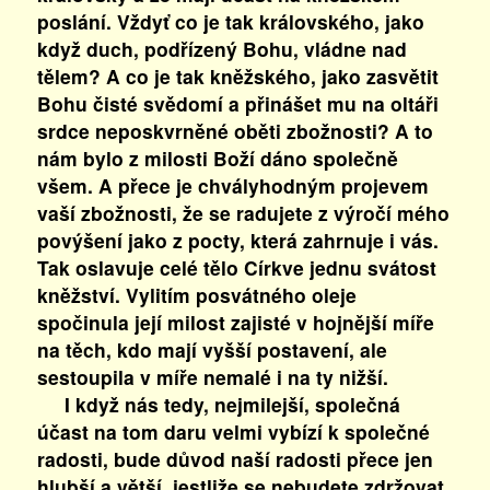
poslání. Vždyť co je tak královského, jako
když duch, podřízený Bohu, vládne nad
tělem? A co je tak kněžského, jako zasvětit
Bohu čisté svědomí a přinášet mu na oltáři
srdce neposkvrněné oběti zbožnosti? A to
nám bylo z milosti Boží dáno společně
všem. A přece je chvályhodným projevem
vaší zbožnosti, že se radujete z výročí mého
povýšení jako z pocty, která zahrnuje i vás.
Tak oslavuje celé tělo Církve jednu svátost
kněžství. Vylitím posvátného oleje
spočinula její milost zajisté v hojnější míře
na těch, kdo mají vyšší postavení, ale
sestoupila v míře nemalé i na ty nižší.
I když nás tedy, nejmilejší, společná
účast na tom daru velmi vybízí k společné
radosti, bude důvod naší radosti přece jen
hlubší a větší, jestliže se nebudete zdržovat