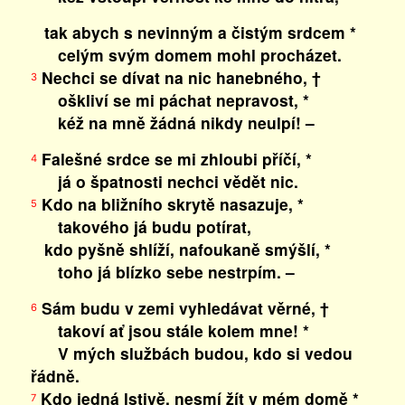
tak abych s nevinným a čistým srdcem *
celým svým domem mohl procházet.
Nechci se dívat na nic hanebného, †
3
oškliví se mi páchat nepravost, *
kéž na mně žádná nikdy neulpí! –
Falešné srdce se mi zhloubi příčí, *
4
já o špatnosti nechci vědět nic.
Kdo na bližního skrytě nasazuje, *
5
takového já budu potírat,
kdo pyšně shlíží, nafoukaně smýšlí, *
toho já blízko sebe nestrpím. –
Sám budu v zemi vyhledávat věrné, †
6
takoví ať jsou stále kolem mne! *
V mých službách budou, kdo si vedou
řádně.
Kdo jedná lstivě, nesmí žít v mém domě *
7