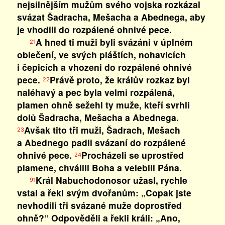
nejsilnějším mužům svého vojska rozkázal
svázat Šadracha, Mešacha a Abednega, aby
je vhodili do rozpálené ohnivé pece.
A hned ti muži byli svázáni v úplném
21
oblečení, ve svých pláštích, nohavicích
i čepicích a vhozeni do rozpálené ohnivé
pece.
Právě proto, že králův rozkaz byl
22
naléhavý a pec byla velmi rozpálená,
plamen ohně sežehl ty muže, kteří svrhli
dolů Šadracha, Mešacha a Abednega.
Avšak tito tři muži, Šadrach, Mešach
23
a Abednego padli svázaní do rozpálené
ohnivé pece.
Procházeli se uprostřed
24
plamene, chválili Boha a velebili Pána.
Král Nabuchodonosor užasl, rychle
91
vstal a řekl svým dvořanům: „Copak jste
nevhodili tři svázané muže doprostřed
ohně?“ Odpověděli a řekli králi: „Ano,