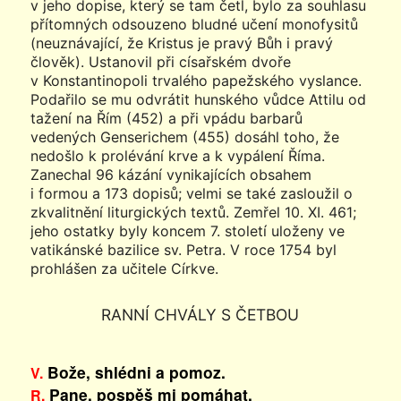
v jeho dopise, který se tam četl, bylo za souhlasu
přítomných odsouzeno bludné učení monofysitů
(neuznávající, že Kristus je pravý Bůh i pravý
člověk). Ustanovil při císařském dvoře
v Konstantinopoli trvalého papežského vyslance.
Podařilo se mu odvrátit hunského vůdce Attilu od
tažení na Řím (452) a při vpádu barbarů
vedených Genserichem (455) dosáhl toho, že
nedošlo k prolévání krve a k vypálení Říma.
Zanechal 96 kázání vynikajících obsahem
i formou a 173 dopisů; velmi se také zasloužil o
zkvalitnění liturgických textů. Zemřel 10. XI. 461;
jeho ostatky byly koncem 7. století uloženy ve
vatikánské bazilice sv. Petra. V roce 1754 byl
prohlášen za učitele Církve.
RANNÍ CHVÁLY S ČETBOU
Bože, shlédni a pomoz.
V.
Pane, pospěš mi pomáhat.
R.