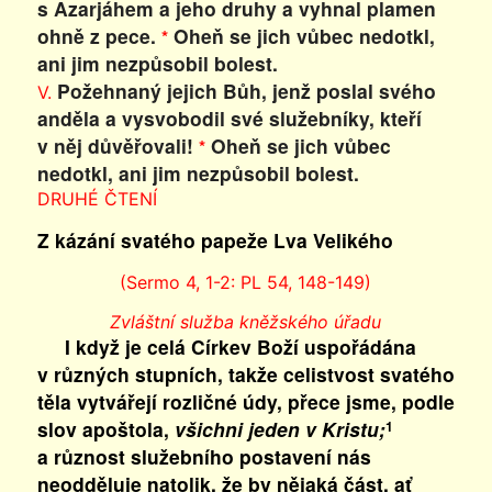
s Azarjáhem a jeho druhy a vyhnal plamen
ohně z pece.
Oheň se jich vůbec nedotkl,
*
ani jim nezpůsobil bolest.
Požehnaný jejich Bůh, jenž poslal svého
V.
anděla a vysvobodil své služebníky, kteří
v něj důvěřovali!
Oheň se jich vůbec
*
nedotkl, ani jim nezpůsobil bolest.
DRUHÉ ČTENÍ
Z kázání svatého papeže Lva Velikého
(Sermo 4, 1-2: PL 54, 148-149)
Zvláštní služba kněžského úřadu
I když je celá Církev Boží uspořádána
v různých stupních, takže celistvost svatého
těla vytvářejí rozličné údy, přece jsme, podle
slov apoštola,
všichni jeden v Kristu;
1
a různost služebního postavení nás
neodděluje natolik, že by nějaká část, ať