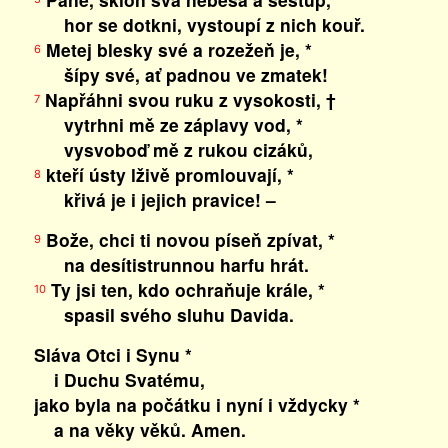
hor se dotkni, vystoupí z nich kouř.
Metej blesky své a rozežeň je, *
6
šípy své, ať padnou ve zmatek!
Napřáhni svou ruku z vysokosti, †
7
vytrhni mě ze záplavy vod, *
vysvoboď mě z rukou cizáků,
kteří ústy lživě promlouvají, *
8
křivá je i jejich pravice! –
Bože, chci ti novou píseň zpívat, *
9
na desítistrunnou harfu hrát.
Ty jsi ten, kdo ochraňuje krále, *
10
spasil svého sluhu Davida.
Sláva Otci i Synu *
i Duchu Svatému,
jako byla na počátku i nyní i vždycky *
a na věky věků. Amen.