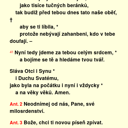
jako tisíce tučných beránků,
tak budiž před tebou dnes tato naše oběť,
†
aby se ti líbila, *
protože nebývají zahanbeni, kdo v tebe
doufají. –
Nyní tedy jdeme za tebou celým srdcem, *
41
a bojíme se tě a hledáme tvou tvář.
Sláva Otci i Synu *
i Duchu Svatému,
jako byla na počátku i nyní i vždycky *
a na věky věků. Amen.
Neodnímej od nás, Pane, své
Ant. 2
milosrdenství.
Bože, chci ti novou píseň zpívat.
Ant. 3