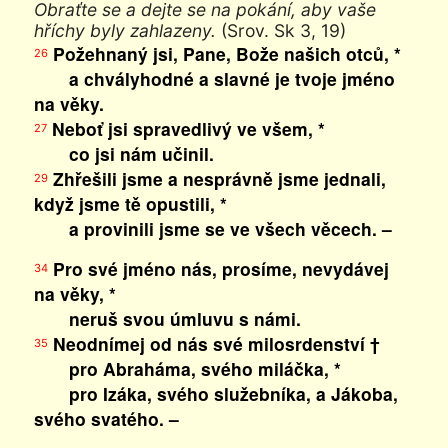
Obraťte se a dejte se na pokání, aby vaše
hříchy byly zahlazeny.
(Srov. Sk 3, 19)
Požehnaný jsi, Pane, Bože našich otců, *
26
a chvályhodné a slavné je tvoje jméno
na věky.
Neboť jsi spravedlivý ve všem, *
27
co jsi nám učinil.
Zhřešili jsme a nesprávně jsme jednali,
29
když jsme tě opustili, *
a provinili jsme se ve všech věcech. –
Pro své jméno nás, prosíme, nevydávej
34
na věky, *
neruš svou úmluvu s námi.
Neodnímej od nás své milosrdenství †
35
pro Abraháma, svého miláčka, *
pro Izáka, svého služebníka, a Jákoba,
svého svatého. –