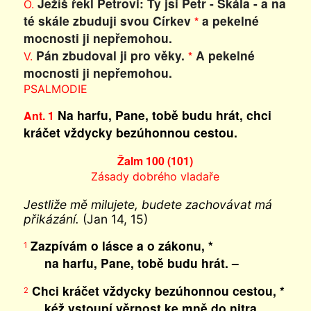
Ježíš řekl Petrovi: Ty jsi Petr - Skála - a na
O.
té skále zbuduji svou Církev
a pekelné
*
mocnosti ji nepřemohou.
Pán zbudoval ji pro věky.
A pekelné
*
V.
mocnosti ji nepřemohou.
PSALMODIE
Na harfu, Pane, tobě budu hrát, chci
Ant. 1
kráčet vždycky bezúhonnou cestou.
Žalm 100 (101)
Zásady dobrého vladaře
Jestliže mě milujete, budete zachovávat má
přikázání.
(Jan 14, 15)
Zazpívám o lásce a o zákonu, *
1
na harfu, Pane, tobě budu hrát. –
Chci kráčet vždycky bezúhonnou cestou, *
2
kéž vstoupí věrnost ke mně do nitra,