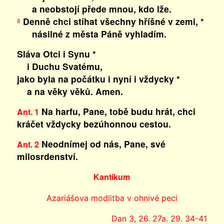
a neobstojí přede mnou, kdo lže.
Denně chci stíhat všechny hříšné v zemi, *
8
násilné z města Páně vyhladím.
Sláva Otci i Synu *
i Duchu Svatému,
jako byla na počátku i nyní i vždycky *
a na věky věků. Amen.
Na harfu, Pane, tobě budu hrát, chci
Ant. 1
kráčet vždycky bezúhonnou cestou.
Neodnímej od nás, Pane, své
Ant. 2
milosrdenství.
Kantikum
Azariášova modlitba v ohnivé peci
Dan 3, 26. 27a. 29. 34-41