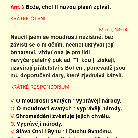
Bože, chci ti novou píseň zpívat.
Ant. 3
KRÁTKÉ ČTENÍ
Mdr 7, 13-14
Naučil jsem se moudrosti nezištně, bez
závisti se o ni dělím, nechci ukrývat její
bohatství, vždyť ona je pro lidi
nevyčerpatelný poklad. Ti, kdo ji získají,
uzavírají přátelství s Bohem, poněvadž jsou
mu doporučeni dary, které zjednává kázeň.
KRÁTKÉ RESPONSORIUM
O moudrosti svatých
vyprávějí národy.
*
V.
O moudrosti svatých
vyprávějí národy.
*
O.
Shromáždění zvěstuje jejich chválu.
V.
Vyprávějí národy.
O.
Sláva Otci i Synu
i Duchu Svatému.
*
V.