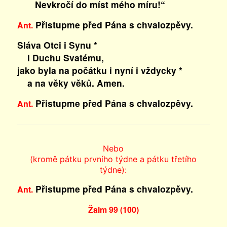
Nevkročí do míst mého míru!“
Přistupme před Pána s chvalozpěvy.
Ant.
Sláva Otci i Synu *
i Duchu Svatému,
jako byla na počátku i nyní i vždycky *
a na věky věků. Amen.
Přistupme před Pána s chvalozpěvy.
Ant.
Nebo
(kromě pátku prvního týdne a pátku třetího
týdne):
Přistupme před Pána s chvalozpěvy.
Ant.
Žalm 99 (100)