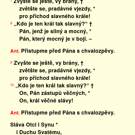
Zvyšte se ještě, vy brány, †
7
zvětšte se, pradávné vjezdy, *
pro příchod slavného krále!
„Kdo je ten král tak slavný?“ †
8
Pán, jenž je silný a mocný, *
Pán, který mocný je v boji. –
Přistupme před Pána s chvalozpěvy.
Ant.
Zvyšte se ještě, vy brány, †
9
zvětšte se, pradávné vjezdy, *
pro příchod slavného krále!
„Kdo je ten král tak slavný?“ †
10
On, Pán zástupů věčných, *
On, král věčné slávy!
Přistupme před Pána s chvalozpěvy.
Ant.
Sláva Otci i Synu *
i Duchu Svatému,