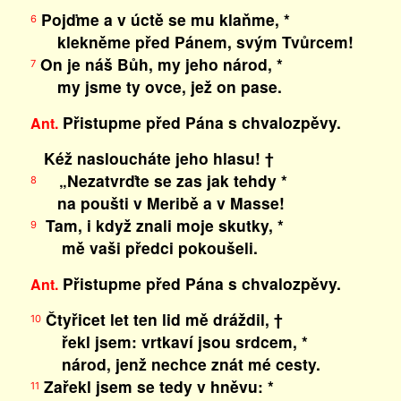
Pojďme a v úctě se mu klaňme, *
6
klekněme před Pánem, svým Tvůrcem!
On je náš Bůh, my jeho národ, *
7
my jsme ty ovce, jež on pase.
Přistupme před Pána s chvalozpěvy.
Ant.
Kéž nasloucháte jeho hlasu! †
„Nezatvrďte se zas jak tehdy *
8
na poušti v Meribě a v Masse!
Tam, i když znali moje skutky, *
9
mě vaši předci pokoušeli.
Přistupme před Pána s chvalozpěvy.
Ant.
Čtyřicet let ten lid mě dráždil, †
10
řekl jsem: vrtkaví jsou srdcem, *
národ, jenž nechce znát mé cesty.
Zařekl jsem se tedy v hněvu: *
11