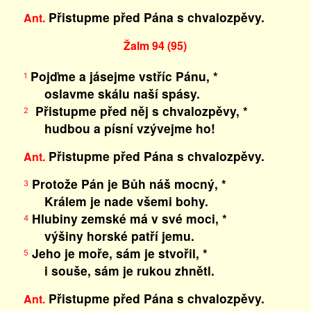
Přistupme před Pána s chvalozpěvy.
Ant.
Žalm 94 (95)
Pojďme a jásejme vstříc Pánu, *
1
oslavme skálu naší spásy.
Přistupme před něj s chvalozpěvy, *
2
hudbou a písní vzývejme ho!
Přistupme před Pána s chvalozpěvy.
Ant.
Protože Pán je Bůh náš mocný, *
3
Králem je nade všemi bohy.
Hlubiny zemské má v své moci, *
4
výšiny horské patří jemu.
Jeho je moře, sám je stvořil, *
5
i souše, sám je rukou zhnětl.
Přistupme před Pána s chvalozpěvy.
Ant.