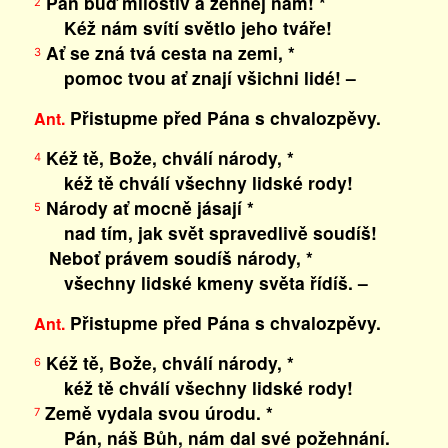
Pán buď milostiv a žehnej nám! *
2
Kéž nám svítí světlo jeho tváře!
Ať se zná tvá cesta na zemi, *
3
pomoc tvou ať znají všichni lidé! –
Přistupme před Pána s chvalozpěvy.
Ant.
Kéž tě, Bože, chválí národy, *
4
kéž tě chválí všechny lidské rody!
Národy ať mocně jásají *
5
nad tím, jak svět spravedlivě soudíš!
Neboť právem soudíš národy, *
všechny lidské kmeny světa řídíš. –
Přistupme před Pána s chvalozpěvy.
Ant.
Kéž tě, Bože, chválí národy, *
6
kéž tě chválí všechny lidské rody!
Země vydala svou úrodu. *
7
Pán, náš Bůh, nám dal své požehnání.