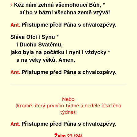
Kéž nám žehná všemohoucí Bůh, *
8
ať ho v bázni všechna země vzývá!
Přistupme před Pána s chvalozpěvy.
Ant.
Sláva Otci i Synu *
i Duchu Svatému,
jako byla na počátku i nyní i vždycky *
a na věky věků. Amen.
Přistupme před Pána s chvalozpěvy.
Ant.
Nebo
(kromě úterý prvního týdne a neděle čtvrtého
týdne):
Přistupme před Pána s chvalozpěvy.
Ant.
Žalm 23 (24)