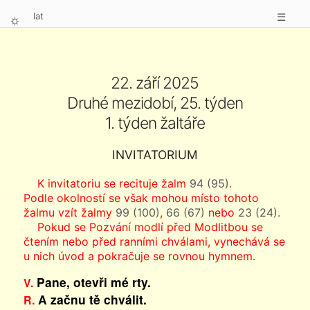
lat
☰
⛭
22. září 2025
Druhé mezidobí, 25. týden
1. týden žaltáře
INVITATORIUM
K invitatoriu se recituje žalm
94 (95)
.
Podle okolností se však mohou místo tohoto
žalmu vzít žalmy
99 (100)
,
66 (67)
nebo
23 (24)
.
Pokud se Pozvání modlí před Modlitbou se
čtením nebo před ranními chválami, vynechává se
u nich úvod a pokračuje se rovnou hymnem.
Pane, otevři mé rty.
V.
A začnu tě chválit.
R.