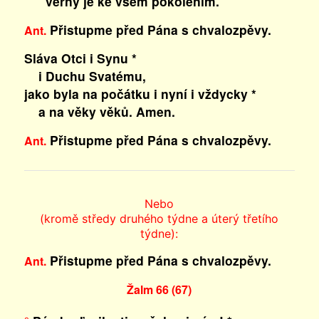
věrný je ke všem pokolením.
Přistupme před Pána s chvalozpěvy.
Ant.
Sláva Otci i Synu *
i Duchu Svatému,
jako byla na počátku i nyní i vždycky *
a na věky věků. Amen.
Přistupme před Pána s chvalozpěvy.
Ant.
Nebo
(kromě středy druhého týdne a úterý třetího
týdne):
Přistupme před Pána s chvalozpěvy.
Ant.
Žalm 66 (67)