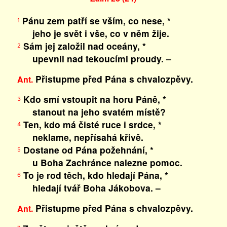
Pánu zem patří se vším, co nese, *
1
jeho je svět i vše, co v něm žije.
Sám jej založil nad oceány, *
2
upevnil nad tekoucími proudy. –
Přistupme před Pána s chvalozpěvy.
Ant.
Kdo smí vstoupit na horu Páně, *
3
stanout na jeho svatém místě?
Ten, kdo má čisté ruce i srdce, *
4
neklame, nepřísahá křivě.
Dostane od Pána požehnání, *
5
u Boha Zachránce nalezne pomoc.
To je rod těch, kdo hledají Pána, *
6
hledají tvář Boha Jákobova. –
Přistupme před Pána s chvalozpěvy.
Ant.