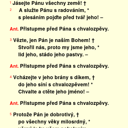
Jásejte Pánu všechny země! †
1
A služte Pánu s radováním, *
2
s plesáním pojďte před tvář jeho! –
Přistupme před Pána s chvalozpěvy.
Ant.
Vězte, jen Pán je naším Bohem! †
3
Stvořil nás, proto my jsme jeho, *
lid jeho, stádo jeho pastvy. –
Přistupme před Pána s chvalozpěvy.
Ant.
Vcházejte v jeho brány s díkem, †
4
do jeho síní s chvalozpěvem! *
Chvalte a ctěte jeho jméno! –
Přistupme před Pána s chvalozpěvy.
Ant.
Protože Pán je dobrotivý, †
5
po všechny věky milosrdný, *