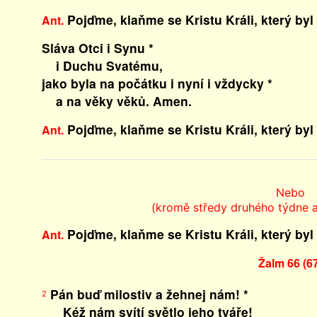
Pojďme, klaňme se Kristu Králi, který byl
Ant.
Sláva Otci i Synu *
i Duchu Svatému,
jako byla na počátku i nyní i vždycky *
a na věky věků. Amen.
Pojďme, klaňme se Kristu Králi, který byl
Ant.
Nebo
(kromě středy druhého týdne a 
Pojďme, klaňme se Kristu Králi, který byl
Ant.
Žalm 66 (6
Pán buď milostiv a žehnej nám! *
2
Kéž nám svítí světlo jeho tváře!