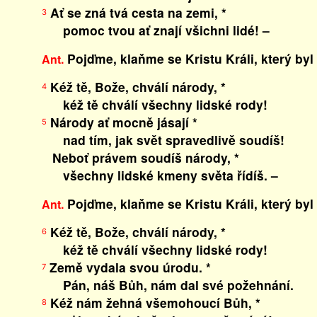
Ať se zná tvá cesta na zemi, *
3
pomoc tvou ať znají všichni lidé! –
Pojďme, klaňme se Kristu Králi, který byl
Ant.
Kéž tě, Bože, chválí národy, *
4
kéž tě chválí všechny lidské rody!
Národy ať mocně jásají *
5
nad tím, jak svět spravedlivě soudíš!
Neboť právem soudíš národy, *
všechny lidské kmeny světa řídíš. –
Pojďme, klaňme se Kristu Králi, který byl
Ant.
Kéž tě, Bože, chválí národy, *
6
kéž tě chválí všechny lidské rody!
Země vydala svou úrodu. *
7
Pán, náš Bůh, nám dal své požehnání.
Kéž nám žehná všemohoucí Bůh, *
8