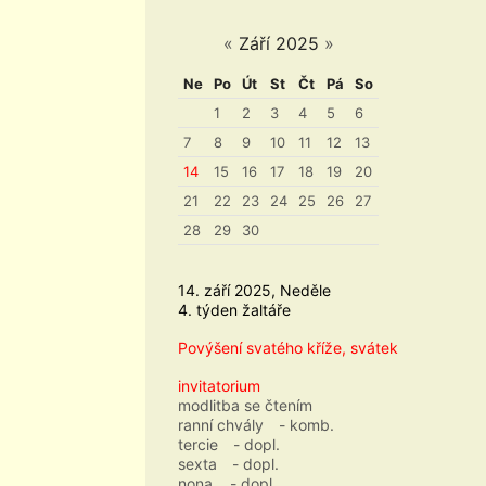
«
Září 2025
»
Ne
Po
Út
St
Čt
Pá
So
1
2
3
4
5
6
7
8
9
10
11
12
13
14
15
16
17
18
19
20
21
22
23
24
25
26
27
28
29
30
14. září 2025, Neděle
4. týden žaltáře
Povýšení svatého kříže, svátek
invitatorium
modlitba se čtením
ranní chvály
- komb.
tercie
- dopl.
sexta
- dopl.
nona
- dopl.