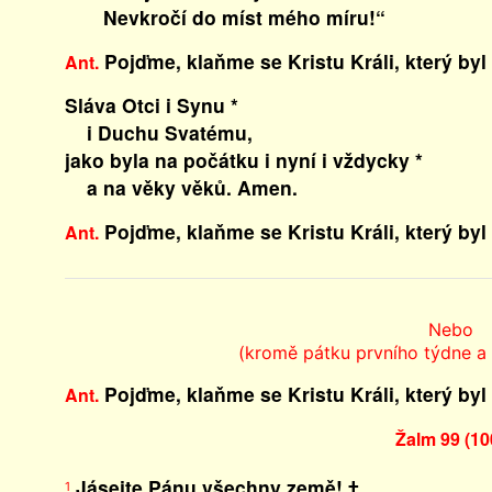
Nevkročí do míst mého míru!“
Pojďme, klaňme se Kristu Králi, který byl
Ant.
Sláva Otci i Synu *
i Duchu Svatému,
jako byla na počátku i nyní i vždycky *
a na věky věků. Amen.
Pojďme, klaňme se Kristu Králi, který byl
Ant.
Nebo
(kromě pátku prvního týdne a 
Pojďme, klaňme se Kristu Králi, který byl
Ant.
Žalm 99 (10
Jásejte Pánu všechny země! †
1