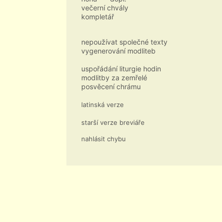
večerní chvály
kompletář
nepoužívat společné texty
vygenerování modliteb
uspořádání liturgie hodin
modlitby za zemřelé
posvěcení chrámu
latinská verze
starší verze breviáře
nahlásit chybu