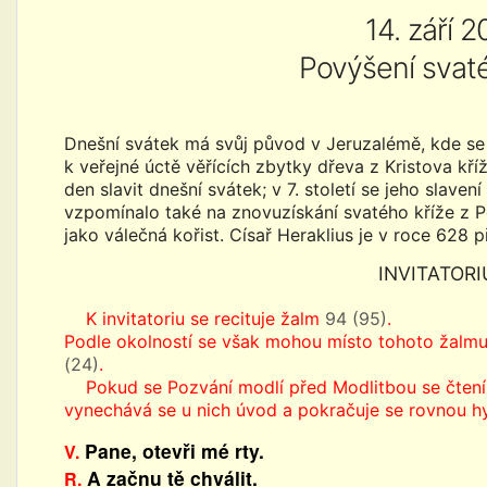
14. září 
Povýšení svaté
Dnešní svátek má svůj původ v Jeruzalémě, kde se u
k veřejné úctě věřících zbytky dřeva z Kristova kř
den slavit dnešní svátek; v 7. století se jeho slaven
vzpomínalo také na znovuzískání svatého kříže z P
jako válečná kořist. Císař Heraklius je v roce 628 
INVITATOR
K invitatoriu se recituje žalm
94 (95)
.
Podle okolností se však mohou místo tohoto žalm
(24)
.
Pokud se Pozvání modlí před Modlitbou se čtení
vynechává se u nich úvod a pokračuje se rovnou 
Pane, otevři mé rty.
V.
A začnu tě chválit.
R.