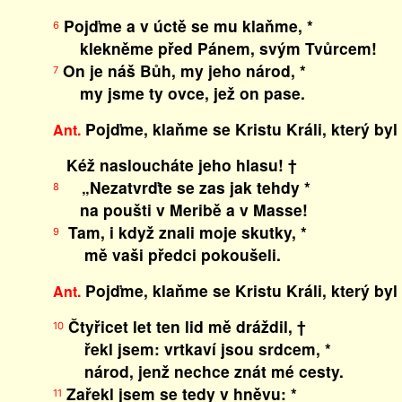
Pojďme a v úctě se mu klaňme, *
6
klekněme před Pánem, svým Tvůrcem!
On je náš Bůh, my jeho národ, *
7
my jsme ty ovce, jež on pase.
Pojďme, klaňme se Kristu Králi, který byl
Ant.
Kéž nasloucháte jeho hlasu! †
„Nezatvrďte se zas jak tehdy *
8
na poušti v Meribě a v Masse!
Tam, i když znali moje skutky, *
9
mě vaši předci pokoušeli.
Pojďme, klaňme se Kristu Králi, který byl
Ant.
Čtyřicet let ten lid mě dráždil, †
10
řekl jsem: vrtkaví jsou srdcem, *
národ, jenž nechce znát mé cesty.
Zařekl jsem se tedy v hněvu: *
11