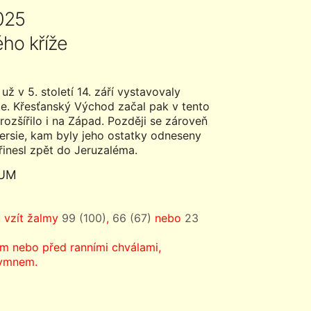
2025
ho kříže
ž v 5. století 14. září vystavovaly
íže. Křesťanský Východ začal pak v tento
í rozšířilo i na Západ. Později se zároveň
ersie, kam byly jeho ostatky odneseny
přinesl zpět do Jeruzaléma.
IUM
u vzít žalmy
99 (100)
,
66 (67)
nebo
23
m nebo před ranními chválami,
hymnem.