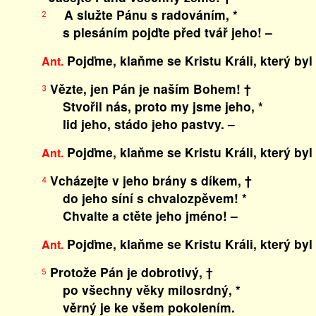
A služte Pánu s radováním, *
2
s plesáním pojďte před tvář jeho! –
Pojďme, klaňme se Kristu Králi, který byl
Ant.
Vězte, jen Pán je naším Bohem! †
3
Stvořil nás, proto my jsme jeho, *
lid jeho, stádo jeho pastvy. –
Pojďme, klaňme se Kristu Králi, který byl
Ant.
Vcházejte v jeho brány s díkem, †
4
do jeho síní s chvalozpěvem! *
Chvalte a ctěte jeho jméno! –
Pojďme, klaňme se Kristu Králi, který byl
Ant.
Protože Pán je dobrotivý, †
5
po všechny věky milosrdný, *
věrný je ke všem pokolením.