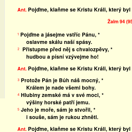
Pojďme, klaňme se Kristu Králi, který byl
Ant.
Žalm 94 (9
Pojďme a jásejme vstříc Pánu, *
1
oslavme skálu naší spásy.
Přistupme před něj s chvalozpěvy, *
2
hudbou a písní vzývejme ho!
Pojďme, klaňme se Kristu Králi, který byl
Ant.
Protože Pán je Bůh náš mocný, *
3
Králem je nade všemi bohy.
Hlubiny zemské má v své moci, *
4
výšiny horské patří jemu.
Jeho je moře, sám je stvořil, *
5
i souše, sám je rukou zhnětl.
Pojďme, klaňme se Kristu Králi, který byl
Ant.