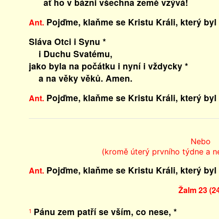
ať ho v bázni všechna země vzývá!
Pojďme, klaňme se Kristu Králi, který byl
Ant.
Sláva Otci i Synu *
i Duchu Svatému,
jako byla na počátku i nyní i vždycky *
a na věky věků. Amen.
Pojďme, klaňme se Kristu Králi, který byl
Ant.
Nebo
(kromě úterý prvního týdne a n
Pojďme, klaňme se Kristu Králi, který byl
Ant.
Žalm 23 (2
Pánu zem patří se vším, co nese, *
1