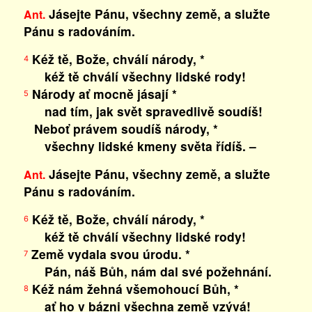
Jásejte Pánu, všechny země, a služte
Ant.
Pánu s radováním.
Kéž tě, Bože, chválí národy, *
4
kéž tě chválí všechny lidské rody!
Národy ať mocně jásají *
5
nad tím, jak svět spravedlivě soudíš!
Neboť právem soudíš národy, *
všechny lidské kmeny světa řídíš. –
Jásejte Pánu, všechny země, a služte
Ant.
Pánu s radováním.
Kéž tě, Bože, chválí národy, *
6
kéž tě chválí všechny lidské rody!
Země vydala svou úrodu. *
7
Pán, náš Bůh, nám dal své požehnání.
Kéž nám žehná všemohoucí Bůh, *
8
ať ho v bázni všechna země vzývá!