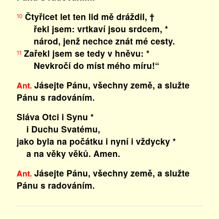
Čtyřicet let ten lid mě dráždil, †
10
řekl jsem: vrtkaví jsou srdcem, *
národ, jenž nechce znát mé cesty.
Zařekl jsem se tedy v hněvu: *
11
Nevkročí do míst mého míru!“
Jásejte Pánu, všechny země, a služte
Ant.
Pánu s radováním.
Sláva Otci i Synu *
i Duchu Svatému,
jako byla na počátku i nyní i vždycky *
a na věky věků. Amen.
Jásejte Pánu, všechny země, a služte
Ant.
Pánu s radováním.