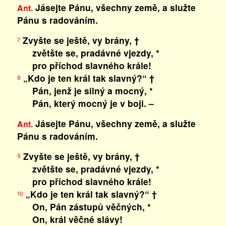
Jásejte Pánu, všechny země, a služte
Ant.
Pánu s radováním.
Zvyšte se ještě, vy brány, †
7
zvětšte se, pradávné vjezdy, *
pro příchod slavného krále!
„Kdo je ten král tak slavný?“ †
8
Pán, jenž je silný a mocný, *
Pán, který mocný je v boji. –
Jásejte Pánu, všechny země, a služte
Ant.
Pánu s radováním.
Zvyšte se ještě, vy brány, †
9
zvětšte se, pradávné vjezdy, *
pro příchod slavného krále!
„Kdo je ten král tak slavný?“ †
10
On, Pán zástupů věčných, *
On, král věčné slávy!