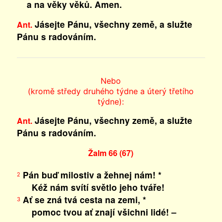
a na věky věků. Amen.
Jásejte Pánu, všechny země, a služte
Ant.
Pánu s radováním.
Nebo
(kromě středy druhého týdne a úterý třetího
týdne):
Jásejte Pánu, všechny země, a služte
Ant.
Pánu s radováním.
Žalm 66 (67)
Pán buď milostiv a žehnej nám! *
2
Kéž nám svítí světlo jeho tváře!
Ať se zná tvá cesta na zemi, *
3
pomoc tvou ať znají všichni lidé! –