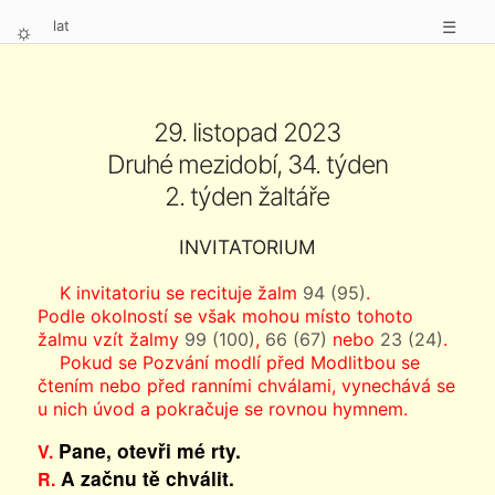
lat
☰
⛭
29. listopad 2023
Druhé mezidobí, 34. týden
2. týden žaltáře
INVITATORIUM
K invitatoriu se recituje žalm
94 (95)
.
Podle okolností se však mohou místo tohoto
žalmu vzít žalmy
99 (100)
,
66 (67)
nebo
23 (24)
.
Pokud se Pozvání modlí před Modlitbou se
čtením nebo před ranními chválami, vynechává se
u nich úvod a pokračuje se rovnou hymnem.
Pane, otevři mé rty.
V.
A začnu tě chválit.
R.