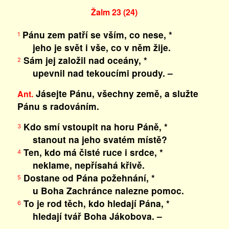
Žalm 23 (24)
Pánu zem patří se vším, co nese, *
1
jeho je svět i vše, co v něm žije.
Sám jej založil nad oceány, *
2
upevnil nad tekoucími proudy. –
Jásejte Pánu, všechny země, a služte
Ant.
Pánu s radováním.
Kdo smí vstoupit na horu Páně, *
3
stanout na jeho svatém místě?
Ten, kdo má čisté ruce i srdce, *
4
neklame, nepřísahá křivě.
Dostane od Pána požehnání, *
5
u Boha Zachránce nalezne pomoc.
To je rod těch, kdo hledají Pána, *
6
hledají tvář Boha Jákobova. –