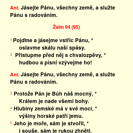
Jásejte Pánu, všechny země, a služte
Ant.
Pánu s radováním.
Žalm 94 (95)
Pojďme a jásejme vstříc Pánu, *
1
oslavme skálu naší spásy.
Přistupme před něj s chvalozpěvy, *
2
hudbou a písní vzývejme ho!
Jásejte Pánu, všechny země, a služte
Ant.
Pánu s radováním.
Protože Pán je Bůh náš mocný, *
3
Králem je nade všemi bohy.
Hlubiny zemské má v své moci, *
4
výšiny horské patří jemu.
Jeho je moře, sám je stvořil, *
5
i souše, sám je rukou zhnětl.