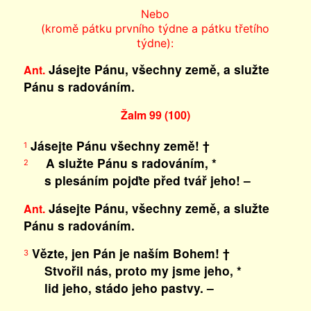
Nebo
(kromě pátku prvního týdne a pátku třetího
týdne):
Jásejte Pánu, všechny země, a služte
Ant.
Pánu s radováním.
Žalm 99 (100)
Jásejte Pánu všechny země! †
1
A služte Pánu s radováním, *
2
s plesáním pojďte před tvář jeho! –
Jásejte Pánu, všechny země, a služte
Ant.
Pánu s radováním.
Vězte, jen Pán je naším Bohem! †
3
Stvořil nás, proto my jsme jeho, *
lid jeho, stádo jeho pastvy. –