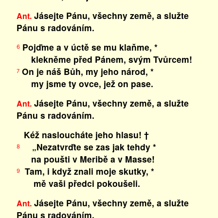
Jásejte Pánu, všechny země, a služte
Ant.
Pánu s radováním.
Pojďme a v úctě se mu klaňme, *
6
klekněme před Pánem, svým Tvůrcem!
On je náš Bůh, my jeho národ, *
7
my jsme ty ovce, jež on pase.
Jásejte Pánu, všechny země, a služte
Ant.
Pánu s radováním.
Kéž nasloucháte jeho hlasu! †
„Nezatvrďte se zas jak tehdy *
8
na poušti v Meribě a v Masse!
Tam, i když znali moje skutky, *
9
mě vaši předci pokoušeli.
Jásejte Pánu, všechny země, a služte
Ant.
Pánu s radováním.