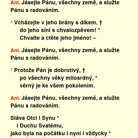
Jásejte Pánu, všechny země, a služte
Ant.
Pánu s radováním.
Vcházejte v jeho brány s díkem, †
4
do jeho síní s chvalozpěvem! *
Chvalte a ctěte jeho jméno! –
Jásejte Pánu, všechny země, a služte
Ant.
Pánu s radováním.
Protože Pán je dobrotivý, †
5
po všechny věky milosrdný, *
věrný je ke všem pokolením.
Jásejte Pánu, všechny země, a služte
Ant.
Pánu s radováním.
Sláva Otci i Synu *
i Duchu Svatému,
jako byla na počátku i nyní i vždycky *