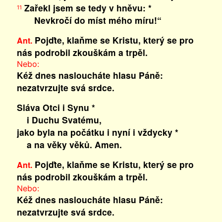
Zařekl jsem se tedy v hněvu: *
11
Nevkročí do míst mého míru!“
Pojďte, klaňme se Kristu, který se pro
Ant.
nás podrobil zkouškám a trpěl.
Nebo:
Kéž dnes nasloucháte hlasu Páně:
nezatvrzujte svá srdce.
Sláva Otci i Synu *
i Duchu Svatému,
jako byla na počátku i nyní i vždycky *
a na věky věků. Amen.
Pojďte, klaňme se Kristu, který se pro
Ant.
nás podrobil zkouškám a trpěl.
Nebo:
Kéž dnes nasloucháte hlasu Páně:
nezatvrzujte svá srdce.