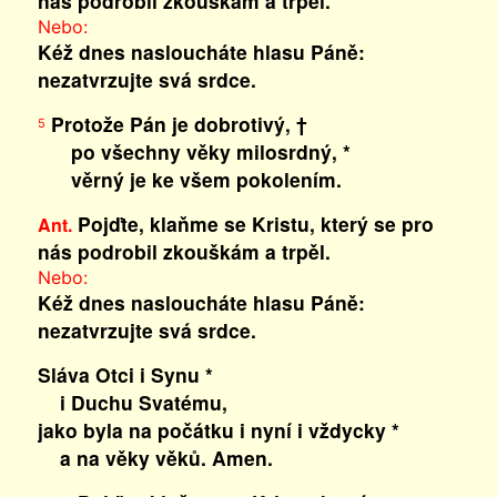
nás podrobil zkouškám a trpěl.
Nebo:
Kéž dnes nasloucháte hlasu Páně:
nezatvrzujte svá srdce.
Protože Pán je dobrotivý, †
5
po všechny věky milosrdný, *
věrný je ke všem pokolením.
Pojďte, klaňme se Kristu, který se pro
Ant.
nás podrobil zkouškám a trpěl.
Nebo:
Kéž dnes nasloucháte hlasu Páně:
nezatvrzujte svá srdce.
Sláva Otci i Synu *
i Duchu Svatému,
jako byla na počátku i nyní i vždycky *
a na věky věků. Amen.