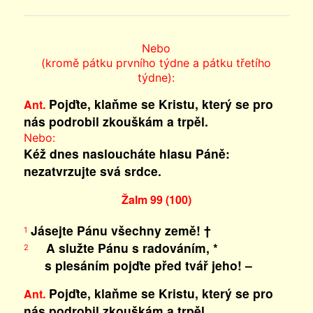
Nebo
(kromě pátku prvního týdne a pátku třetího
týdne):
Pojďte, klaňme se Kristu, který se pro
Ant.
nás podrobil zkouškám a trpěl.
Nebo:
Kéž dnes nasloucháte hlasu Páně:
nezatvrzujte svá srdce.
Žalm 99 (100)
Jásejte Pánu všechny země! †
1
A služte Pánu s radováním, *
2
s plesáním pojďte před tvář jeho! –
Pojďte, klaňme se Kristu, který se pro
Ant.
nás podrobil zkouškám a trpěl.