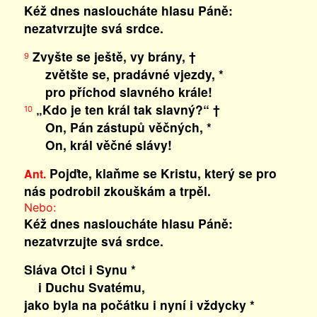
Kéž dnes nasloucháte hlasu Páně:
nezatvrzujte svá srdce.
Zvyšte se ještě, vy brány, †
9
zvětšte se, pradávné vjezdy, *
pro příchod slavného krále!
„Kdo je ten král tak slavný?“ †
10
On, Pán zástupů věčných, *
On, král věčné slávy!
Pojďte, klaňme se Kristu, který se pro
Ant.
nás podrobil zkouškám a trpěl.
Nebo:
Kéž dnes nasloucháte hlasu Páně:
nezatvrzujte svá srdce.
Sláva Otci i Synu *
i Duchu Svatému,
jako byla na počátku i nyní i vždycky *