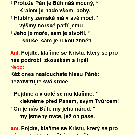
Protože Pán je Bůh náš mocný, *
3
Králem je nade všemi bohy.
Hlubiny zemské má v své moci, *
4
výšiny horské patří jemu.
Jeho je moře, sám je stvořil, *
5
i souše, sám je rukou zhnětl.
Pojďte, klaňme se Kristu, který se pro
Ant.
nás podrobil zkouškám a trpěl.
Nebo:
Kéž dnes nasloucháte hlasu Páně:
nezatvrzujte svá srdce.
Pojďme a v úctě se mu klaňme, *
6
klekněme před Pánem, svým Tvůrcem!
On je náš Bůh, my jeho národ, *
7
my jsme ty ovce, jež on pase.
Pojďte, klaňme se Kristu, který se pro
Ant.