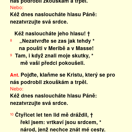
nás podrobil zkouškám a trpěl.
Nebo:
Kéž dnes nasloucháte hlasu Páně:
nezatvrzujte svá srdce.
Kéž nasloucháte jeho hlasu! †
„Nezatvrďte se zas jak tehdy *
8
na poušti v Meribě a v Masse!
Tam, i když znali moje skutky, *
9
mě vaši předci pokoušeli.
Pojďte, klaňme se Kristu, který se pro
Ant.
nás podrobil zkouškám a trpěl.
Nebo:
Kéž dnes nasloucháte hlasu Páně:
nezatvrzujte svá srdce.
Čtyřicet let ten lid mě dráždil, †
10
řekl jsem: vrtkaví jsou srdcem, *
národ, jenž nechce znát mé cesty.