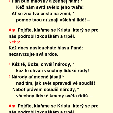
Pán buď milostiv a žehnej nám! *
2
Kéž nám svítí světlo jeho tváře!
Ať se zná tvá cesta na zemi, *
3
pomoc tvou ať znají všichni lidé! –
Pojďte, klaňme se Kristu, který se pro
Ant.
nás podrobil zkouškám a trpěl.
Nebo:
Kéž dnes nasloucháte hlasu Páně:
nezatvrzujte svá srdce.
Kéž tě, Bože, chválí národy, *
4
kéž tě chválí všechny lidské rody!
Národy ať mocně jásají *
5
nad tím, jak svět spravedlivě soudíš!
Neboť právem soudíš národy, *
všechny lidské kmeny světa řídíš. –
Pojďte, klaňme se Kristu, který se pro
Ant.
nás podrobil zkouškám a trpěl.