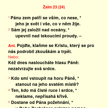
Žalm 23 (24)
Pánu zem patří se vším, co nese, *
1
jeho je svět i vše, co v něm žije.
Sám jej založil nad oceány, *
2
upevnil nad tekoucími proudy. –
Pojďte, klaňme se Kristu, který se pro
Ant.
nás podrobil zkouškám a trpěl.
Nebo:
Kéž dnes nasloucháte hlasu Páně:
nezatvrzujte svá srdce.
Kdo smí vstoupit na horu Páně, *
3
stanout na jeho svatém místě?
Ten, kdo má čisté ruce i srdce, *
4
neklame, nepřísahá křivě.
Dostane od Pána požehnání, *
5