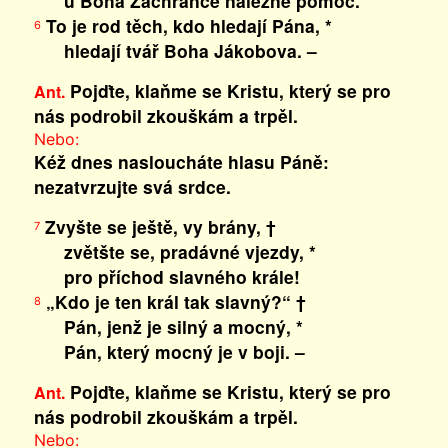
u Boha Zachránce nalezne pomoc.
To je rod těch, kdo hledají Pána, *
6
hledají tvář Boha Jákobova. –
Pojďte, klaňme se Kristu, který se pro
Ant.
nás podrobil zkouškám a trpěl.
Nebo:
Kéž dnes nasloucháte hlasu Páně:
nezatvrzujte svá srdce.
Zvyšte se ještě, vy brány, †
7
zvětšte se, pradávné vjezdy, *
pro příchod slavného krále!
„Kdo je ten král tak slavný?“ †
8
Pán, jenž je silný a mocný, *
Pán, který mocný je v boji. –
Pojďte, klaňme se Kristu, který se pro
Ant.
nás podrobil zkouškám a trpěl.
Nebo: