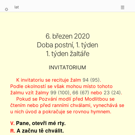
lat
☰
⛭
6. březen 2020
Doba postní, 1. týden
1. týden žaltáře
INVITATORIUM
K invitatoriu se recituje žalm
94 (95)
.
Podle okolností se však mohou místo tohoto
žalmu vzít žalmy
99 (100)
,
66 (67)
nebo
23 (24)
.
Pokud se Pozvání modlí před Modlitbou se
čtením nebo před ranními chválami, vynechává se
u nich úvod a pokračuje se rovnou hymnem.
Pane, otevři mé rty.
V.
A začnu tě chválit.
R.