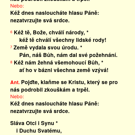
Nebo:
Kéž dnes nasloucháte hlasu Páně:
nezatvrzujte svá srdce.
Kéž tě, Bože, chválí národy, *
6
kéž tě chválí všechny lidské rody!
Země vydala svou úrodu. *
7
Pán, náš Bůh, nám dal své požehnání.
Kéž nám žehná všemohoucí Bůh, *
8
ať ho v bázni všechna země vzývá!
Pojďte, klaňme se Kristu, který se pro
Ant.
nás podrobil zkouškám a trpěl.
Nebo:
Kéž dnes nasloucháte hlasu Páně:
nezatvrzujte svá srdce.
Sláva Otci i Synu *
i Duchu Svatému,