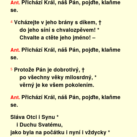
Přichází Král, náš Pán, pojďte, klaňme
Ant.
se.
Vcházejte v jeho brány s díkem, †
4
do jeho síní s chvalozpěvem! *
Chvalte a ctěte jeho jméno! –
Přichází Král, náš Pán, pojďte, klaňme
Ant.
se.
Protože Pán je dobrotivý, †
5
po všechny věky milosrdný, *
věrný je ke všem pokolením.
Přichází Král, náš Pán, pojďte, klaňme
Ant.
se.
Sláva Otci i Synu *
i Duchu Svatému,
jako byla na počátku i nyní i vždycky *