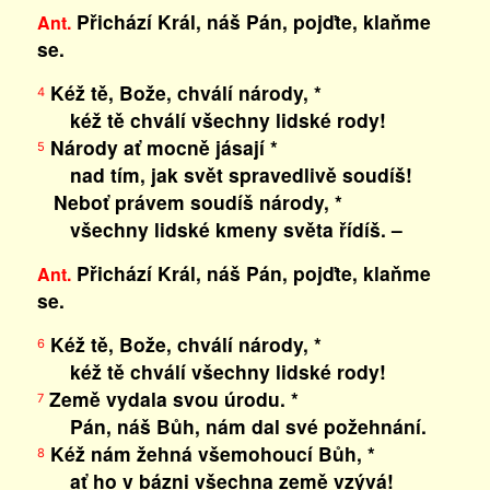
Přichází Král, náš Pán, pojďte, klaňme
Ant.
se.
Kéž tě, Bože, chválí národy, *
4
kéž tě chválí všechny lidské rody!
Národy ať mocně jásají *
5
nad tím, jak svět spravedlivě soudíš!
Neboť právem soudíš národy, *
všechny lidské kmeny světa řídíš. –
Přichází Král, náš Pán, pojďte, klaňme
Ant.
se.
Kéž tě, Bože, chválí národy, *
6
kéž tě chválí všechny lidské rody!
Země vydala svou úrodu. *
7
Pán, náš Bůh, nám dal své požehnání.
Kéž nám žehná všemohoucí Bůh, *
8
ať ho v bázni všechna země vzývá!