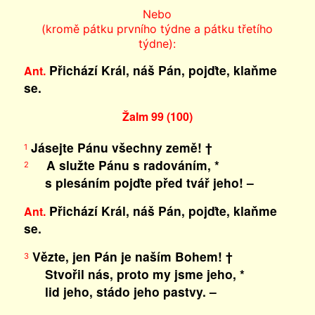
Nebo
(kromě pátku prvního týdne a pátku třetího
týdne):
Přichází Král, náš Pán, pojďte, klaňme
Ant.
se.
Žalm 99 (100)
Jásejte Pánu všechny země! †
1
A služte Pánu s radováním, *
2
s plesáním pojďte před tvář jeho! –
Přichází Král, náš Pán, pojďte, klaňme
Ant.
se.
Vězte, jen Pán je naším Bohem! †
3
Stvořil nás, proto my jsme jeho, *
lid jeho, stádo jeho pastvy. –