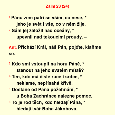
Žalm 23 (24)
Pánu zem patří se vším, co nese, *
1
jeho je svět i vše, co v něm žije.
Sám jej založil nad oceány, *
2
upevnil nad tekoucími proudy. –
Přichází Král, náš Pán, pojďte, klaňme
Ant.
se.
Kdo smí vstoupit na horu Páně, *
3
stanout na jeho svatém místě?
Ten, kdo má čisté ruce i srdce, *
4
neklame, nepřísahá křivě.
Dostane od Pána požehnání, *
5
u Boha Zachránce nalezne pomoc.
To je rod těch, kdo hledají Pána, *
6
hledají tvář Boha Jákobova. –