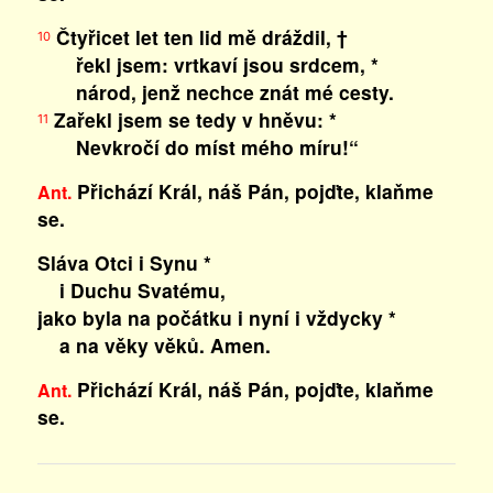
Čtyřicet let ten lid mě dráždil, †
10
řekl jsem: vrtkaví jsou srdcem, *
národ, jenž nechce znát mé cesty.
Zařekl jsem se tedy v hněvu: *
11
Nevkročí do míst mého míru!“
Přichází Král, náš Pán, pojďte, klaňme
Ant.
se.
Sláva Otci i Synu *
i Duchu Svatému,
jako byla na počátku i nyní i vždycky *
a na věky věků. Amen.
Přichází Král, náš Pán, pojďte, klaňme
Ant.
se.