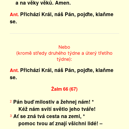
a na věky věků. Amen.
Přichází Král, náš Pán, pojďte, klaňme
Ant.
se.
Nebo
(kromě středy druhého týdne a úterý třetího
týdne):
Přichází Král, náš Pán, pojďte, klaňme
Ant.
se.
Žalm 66 (67)
Pán buď milostiv a žehnej nám! *
2
Kéž nám svítí světlo jeho tváře!
Ať se zná tvá cesta na zemi, *
3
pomoc tvou ať znají všichni lidé! –