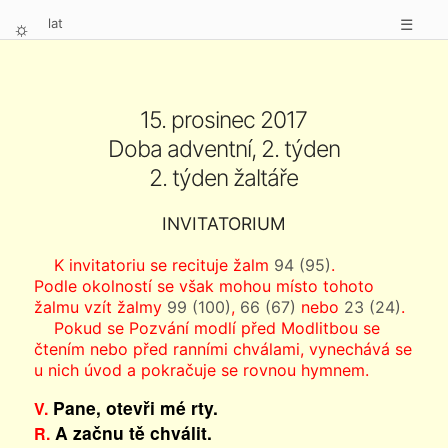
lat
☰
⛭
15. prosinec 2017
Doba adventní, 2. týden
2. týden žaltáře
INVITATORIUM
K invitatoriu se recituje žalm
94 (95)
.
Podle okolností se však mohou místo tohoto
žalmu vzít žalmy
99 (100)
,
66 (67)
nebo
23 (24)
.
Pokud se Pozvání modlí před Modlitbou se
čtením nebo před ranními chválami, vynechává se
u nich úvod a pokračuje se rovnou hymnem.
Pane, otevři mé rty.
V.
A začnu tě chválit.
R.