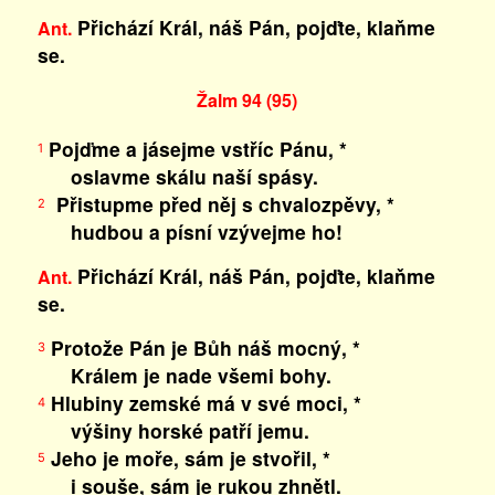
Přichází Král, náš Pán, pojďte, klaňme
Ant.
se.
Žalm 94 (95)
Pojďme a jásejme vstříc Pánu, *
1
oslavme skálu naší spásy.
Přistupme před něj s chvalozpěvy, *
2
hudbou a písní vzývejme ho!
Přichází Král, náš Pán, pojďte, klaňme
Ant.
se.
Protože Pán je Bůh náš mocný, *
3
Králem je nade všemi bohy.
Hlubiny zemské má v své moci, *
4
výšiny horské patří jemu.
Jeho je moře, sám je stvořil, *
5
i souše, sám je rukou zhnětl.