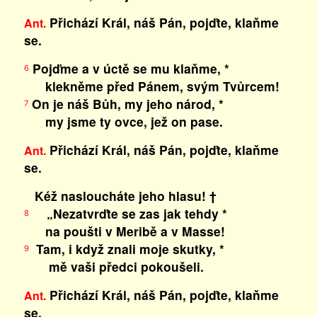
Přichází Král, náš Pán, pojďte, klaňme
Ant.
se.
Pojďme a v úctě se mu klaňme, *
6
klekněme před Pánem, svým Tvůrcem!
On je náš Bůh, my jeho národ, *
7
my jsme ty ovce, jež on pase.
Přichází Král, náš Pán, pojďte, klaňme
Ant.
se.
Kéž nasloucháte jeho hlasu! †
„Nezatvrďte se zas jak tehdy *
8
na poušti v Meribě a v Masse!
Tam, i když znali moje skutky, *
9
mě vaši předci pokoušeli.
Přichází Král, náš Pán, pojďte, klaňme
Ant.
se.