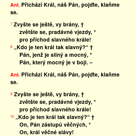
Přichází Král, náš Pán, pojďte, klaňme
Ant.
se.
Zvyšte se ještě, vy brány, †
7
zvětšte se, pradávné vjezdy, *
pro příchod slavného krále!
„Kdo je ten král tak slavný?“ †
8
Pán, jenž je silný a mocný, *
Pán, který mocný je v boji. –
Přichází Král, náš Pán, pojďte, klaňme
Ant.
se.
Zvyšte se ještě, vy brány, †
9
zvětšte se, pradávné vjezdy, *
pro příchod slavného krále!
„Kdo je ten král tak slavný?“ †
10
On, Pán zástupů věčných, *
On, král věčné slávy!