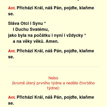
Přichází Král, náš Pán, pojďte, klaňme
Ant.
se.
Sláva Otci i Synu *
i Duchu Svatému,
jako byla na počátku i nyní i vždycky *
a na věky věků. Amen.
Přichází Král, náš Pán, pojďte, klaňme
Ant.
se.
Nebo
(kromě úterý prvního týdne a neděle čtvrtého
týdne):
Přichází Král, náš Pán, pojďte, klaňme
Ant.
se.